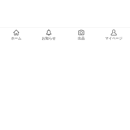
メルカリについて
ホーム
お知らせ
出品
マイページ
会社概要（運営会社）
採用情報
プレスリリース
公式ブログ
プレスキット
メルカリUS
メルカリShops
m department（エムデパ）
ヘルプ
ヘルプセンター（ガイド・お問い合わせ）
メルカリShopsでショップを開設する
メルカリShops ショップ管理画面にログイン
メルカリShops出店者向けガイド
お問い合わせ一覧