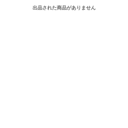
出品された商品がありません