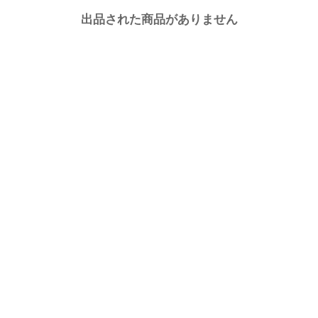
出品された商品がありません