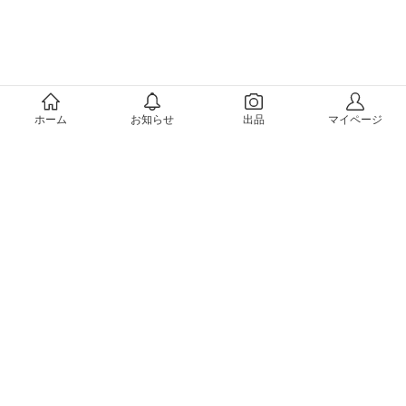
メルカリについて
ホーム
お知らせ
出品
マイページ
会社概要（運営会社）
採用情報
プレスリリース
公式ブログ
プレスキット
メルカリUS
メルカリShops
m department（エムデパ）
ヘルプ
ヘルプセンター（ガイド・お問い合わせ）
メルカリShopsでショップを開設する
メルカリShops ショップ管理画面にログイン
メルカリShops出店者向けガイド
お問い合わせ一覧