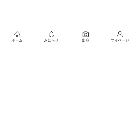
メルカリについて
ホーム
お知らせ
出品
マイページ
会社概要（運営会社）
採用情報
プレスリリース
公式ブログ
プレスキット
メルカリUS
メルカリShops
m department（エムデパ）
ヘルプ
ヘルプセンター（ガイド・お問い合わせ）
メルカリShopsでショップを開設する
メルカリShops ショップ管理画面にログイン
メルカリShops出店者向けガイド
お問い合わせ一覧