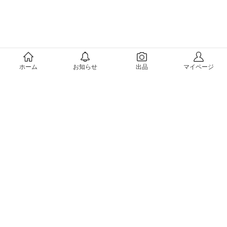
メルカリについて
ホーム
お知らせ
出品
マイページ
会社概要（運営会社）
採用情報
プレスリリース
公式ブログ
プレスキット
メルカリUS
メルカリShops
m department（エムデパ）
ヘルプ
ヘルプセンター（ガイド・お問い合わせ）
メルカリShopsでショップを開設する
メルカリShops ショップ管理画面にログイン
メルカリShops出店者向けガイド
お問い合わせ一覧