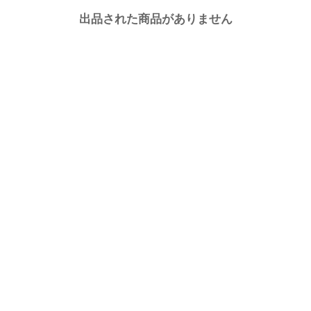
出品された商品がありません