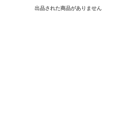
出品された商品がありません