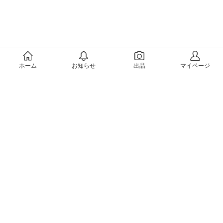
メルカリについて
ホーム
お知らせ
出品
マイページ
会社概要（運営会社）
採用情報
プレスリリース
公式ブログ
プレスキット
メルカリUS
メルカリShops
m department（エムデパ）
ヘルプ
ヘルプセンター（ガイド・お問い合わせ）
メルカリShopsでショップを開設する
メルカリShops ショップ管理画面にログイン
メルカリShops出店者向けガイド
お問い合わせ一覧