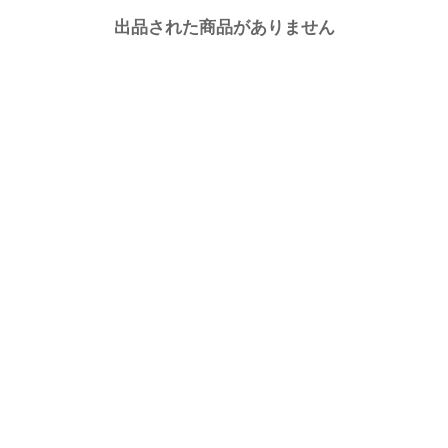
出品された商品がありません