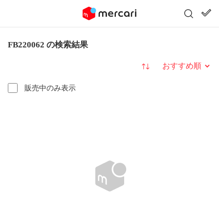
FB220062 の検索結果
並び替え
販売中のみ表示