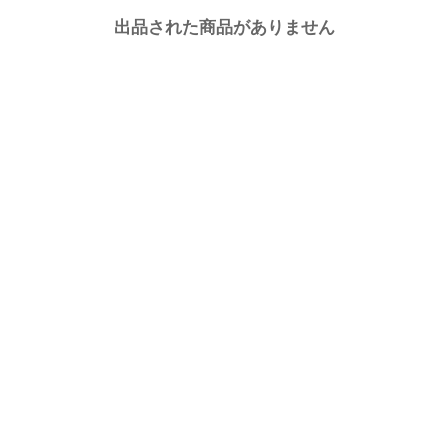
出品された商品がありません