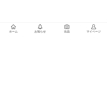
メルカリについて
ホーム
お知らせ
出品
マイページ
会社概要（運営会社）
採用情報
プレスリリース
公式ブログ
プレスキット
メルカリUS
メルカリShops
m department（エムデパ）
ヘルプ
ヘルプセンター（ガイド・お問い合わせ）
メルカリShopsでショップを開設する
メルカリShops ショップ管理画面にログイン
メルカリShops出店者向けガイド
お問い合わせ一覧