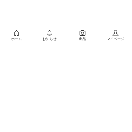
メルカリについて
ホーム
お知らせ
出品
マイページ
会社概要（運営会社）
採用情報
プレスリリース
公式ブログ
プレスキット
メルカリUS
メルカリShops
m department（エムデパ）
ヘルプ
ヘルプセンター（ガイド・お問い合わせ）
メルカリShopsでショップを開設する
メルカリShops ショップ管理画面にログイン
メルカリShops出店者向けガイド
お問い合わせ一覧