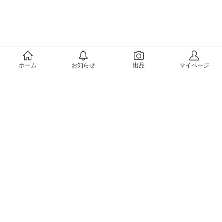
メルカリについて
ホーム
お知らせ
出品
マイページ
会社概要（運営会社）
採用情報
プレスリリース
公式ブログ
プレスキット
メルカリUS
メルカリShops
m department（エムデパ）
ヘルプ
ヘルプセンター（ガイド・お問い合わせ）
メルカリShopsでショップを開設する
メルカリShops ショップ管理画面にログイン
メルカリShops出店者向けガイド
お問い合わせ一覧