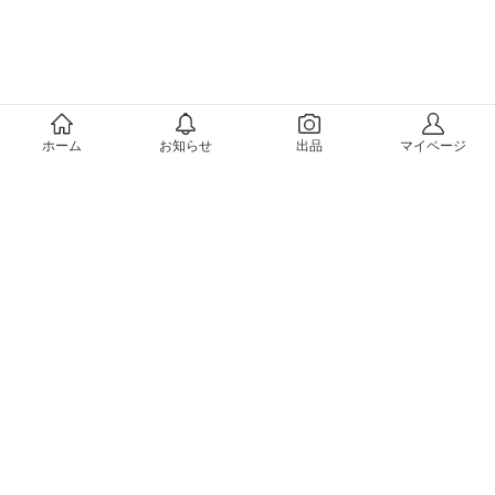
メルカリについて
ホーム
お知らせ
出品
マイページ
会社概要（運営会社）
採用情報
プレスリリース
公式ブログ
プレスキット
メルカリUS
メルカリShops
m department（エムデパ）
ヘルプ
ヘルプセンター（ガイド・お問い合わせ）
メルカリShopsでショップを開設する
メルカリShops ショップ管理画面にログイン
メルカリShops出店者向けガイド
お問い合わせ一覧