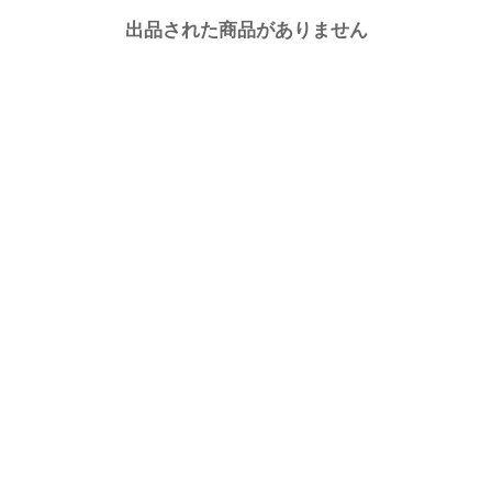
出品された商品がありません