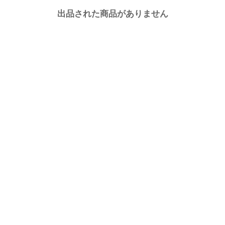
出品された商品がありません