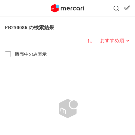
FB250086 の検索結果
並び替え
販売中のみ表示