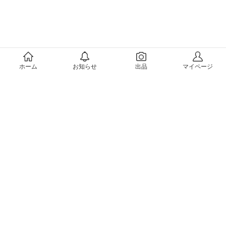
メルカリについて
ホーム
お知らせ
出品
マイページ
会社概要（運営会社）
採用情報
プレスリリース
公式ブログ
プレスキット
メルカリUS
メルカリShops
m department（エムデパ）
ヘルプ
ヘルプセンター（ガイド・お問い合わせ）
メルカリShopsでショップを開設する
メルカリShops ショップ管理画面にログイン
メルカリShops出店者向けガイド
お問い合わせ一覧