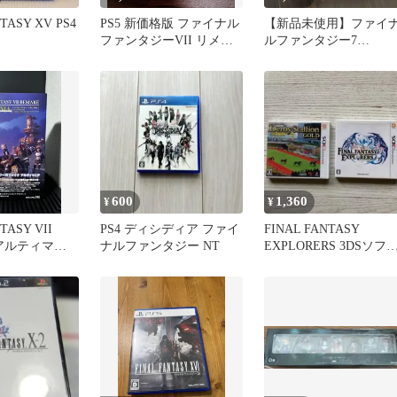
TASY XV PS4
PS5 新価格版 ファイナル
【新品未使用】ファイ
ファンタジーVII リメイ
ルファンタジー7
ク インターグレード
REBIRTH
600
1,360
¥
¥
TASY VII
PS4 ディシディア ファイ
FINAL FANTASY
 アルティマニ
ナルファンタジー NT
EXPLORERS 3DSソフ
２本セットオマケ付