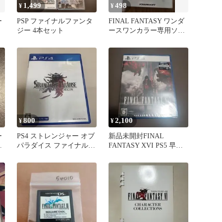
1,499
498
¥
¥
ー
PSP ファイナルファンタ
FINAL FANTASY ワンダ
ジー 4本セット
ースワンカラー専用ソフ
ト
800
2,100
¥
¥
ー
PS4 ストレンジャー オブ
新品未開封FINAL
ー
パラダイス ファイナルフ
FANTASY XVI PS5 早期
ァンタジー オリジン
購入特典付き