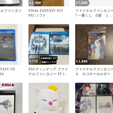
1,900
7,000
¥
¥
ナルファンタジ
FINAL FANTASY XVI
ファイナルファンタジ
PS5 ソフト
7 一番くじ D賞 ミニ
フィギュア7体セット
FF7
778
1,880
¥
¥
TASY VII
PS4 ディシディア ファイ
ファイナルファンタジ
S4
ナルファンタジー FF 15
Ⅹ ロゴキーホルダ
2点セット
大丸 FF10 アクキー