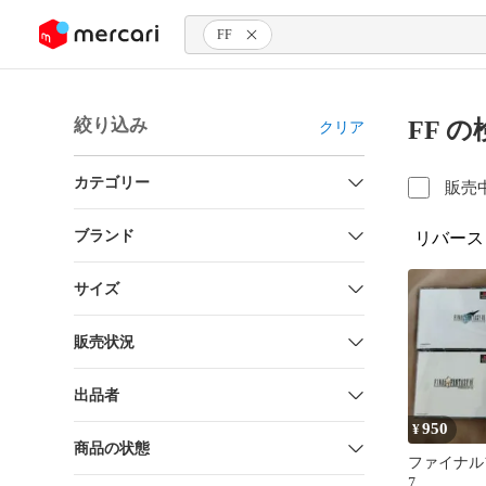
ンツにスキップ
FF
絞り込み
FF 
クリア
カテゴリー
販売
ブランド
リバース
サイズ
販売状況
出品者
950
¥
商品の状態
ファイナル
7