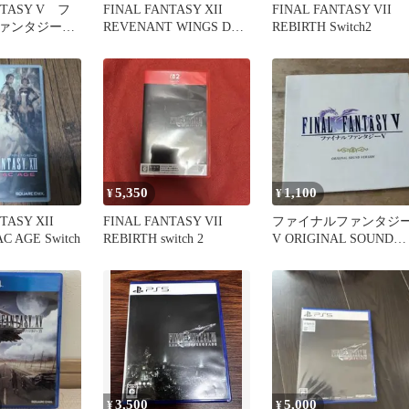
NTASY V フ
FINAL FANTASY XII
FINAL FANTASY VII
ァンタジー
REVENANT WINGS DS
REBIRTH Switch2
ンス GBA
ソフト
5,350
1,100
¥
¥
TASY XII
FINAL FANTASY VII
ファイナルファンタジ
C AGE Switch
REBIRTH switch 2
V ORIGINAL SOUND
VERSION
3,500
5,000
¥
¥