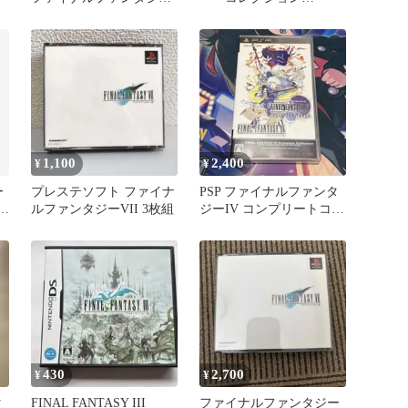
15
FINALFANTASY 4～6
1,100
2,400
¥
¥
ー
プレステソフト ファイナ
PSP ファイナルファンタ
I
ルファンタジーVII 3枚組
ジーIV コンプリートコレ
）
クション
430
2,700
¥
¥
タ
FINAL FANTASY III
ファイナルファンタジー