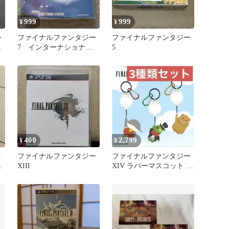
999
999
¥
¥
レ
ファイナルファンタジー
ファイナルファンタジー
さ
7 インターナショナル
5
PS1
400
2,799
¥
¥
タ
ファイナルファンタジー
ファイナルファンタジー
ヴ
XIII
XIV ラバーマスコット キ
ーホルダー 全3種セッ
ト d