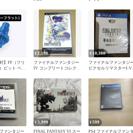
2,180
10,380
¥
¥
封】FF（フリ
ファイナルファンタジー
ファイナルファンタジ
）ビット ベイ
IV コンプリートコレクシ
ピクセルリマスターI-V
ョン PSP 4
コレクション（国内版
3,999
599
¥
¥
ファンタジー
FINAL FANTASY VI スー
PS4 ファイナルファン