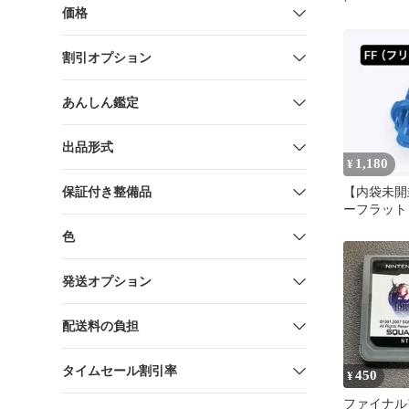
価格
割引オプション
あんしん鑑定
出品形式
1,180
¥
保証付き整備品
【内袋未開
ーフラット
ブレードX
色
発送オプション
配送料の負担
タイムセール割引率
450
¥
ファイナル