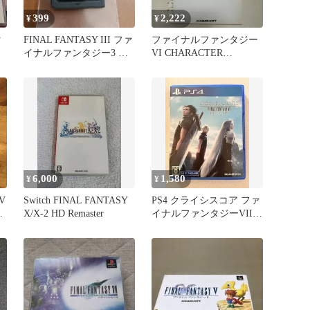
399
2,222
¥
¥
タ
FINAL FANTASY III ファ
ファイナルファンタジー
ト
イナルファンタジー3 DS
VI CHARACTER
ソフト
COLLECTIONS
6,000
1,580
¥
¥
V
Switch FINAL FANTASY
PS4 クライシスコア ファ
ー
X/X-2 HD Remaster
イナルファンタジーVII
リユニオン