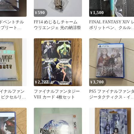
590
1,500
¥
¥
7 アドベントチル
FF14 めじるしチャーム
FINAL FANTASY XIV 
ンプリート
ウリエンジェ 光の納涼祭
ポリットペン、クルル
体験版付き
ん
2,222
3,700
¥
¥
イナルファン
ファイナルファンタジー
PS5 ファイナルファン
VI ピクセルリマ
VIII カード 4枚セット
ジータクティクス - イ
 switch
ァリース クロニクルズ
デ…