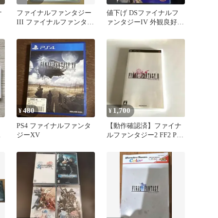
ナ
ファイナルファンタジー
値下げ DSファイナルフ
III ファイナルファンタジ
ァンタジーIV 外観良好
ー3 PSP
公式コンプリートガイド
480
1,700
¥
¥
PS4 ファイナルファンタ
【動作確認済】ファイナ
ト
ジーXV
ルファンタジー2 FF2 PSP
ソフト