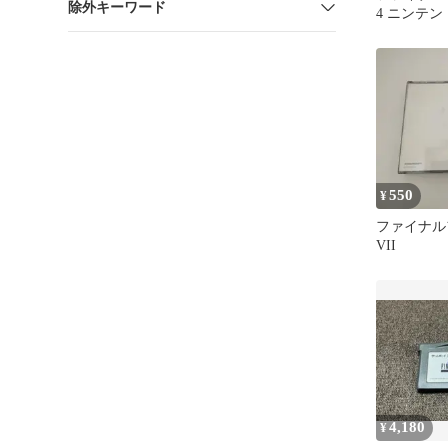
除外キーワード
4 ニンテン
550
¥
ファイナル
VII
4,180
¥