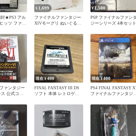
1,699
1,500
¥
¥
封★PS3 アル
ファイナルファンタジー
PSP ファイナルファン
ヒッツ ファイ
XIVモーグリ ぬいぐるみ
ジーシリーズ 4本セッ
ジーXIII
タイトー
TASY 13
HITS FF
ENIX レア レト
400
400
現在 ¥
現在 ¥
ファンタジー
FINAL FANTASY III DS
PS4 FINAL FANTASY X
ンス 公式コン
ソフト 本体 レトロゲー
ファイナルファンタジ
イド
ム
15