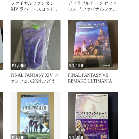
ファイナルファンタジー
アドラブルアーツ セフィ
XIV ラバーマスコットキ
ロス 「ファイナルファン
ーホルダー サボテンダー
タジーVII リメイク」
1,000
1,150
¥
¥
ー
FINAL FANTASY XIV フ
FINAL FANTASY VII
ァンフェス2024 ぶどう
REMAKE ULTIMANIA
3,780
1,280
¥
¥