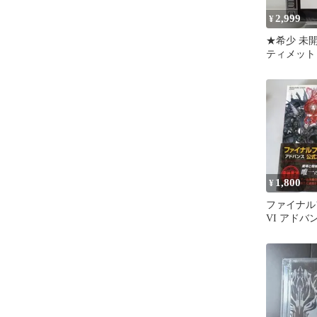
2,999
¥
★希少 未開
ティメット
ナルファンタ
FINAL FAN
ULTIMATE 
SQUARE 
ロ
1,800
¥
ファイナル
VI アドバ
プリートガ