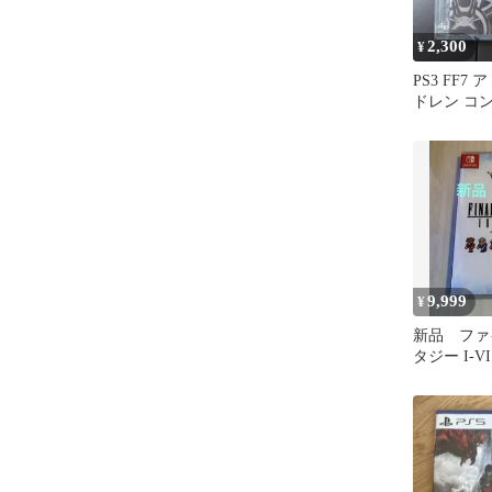
2,300
¥
​PS3 FF
ドレン コ
FFXIII 
9,999
¥
新品 ファ
タジー I-
スター 輸入版