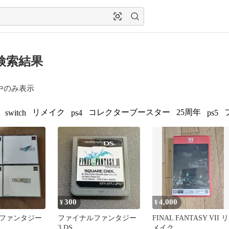
の検索結果
中のみ表示
リメイク
コレクターブースター
25周年
switch
ps4
ps5
300
4,000
¥
¥
ファンタジー
ファイナルファンタジー
FINAL FANTASY VII リ
3 DS
メイク