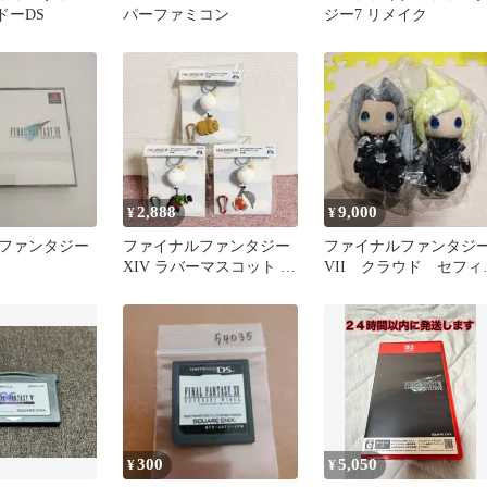
ドーDS
パーファミコン
ジー7 リメイク
2,888
9,000
¥
¥
ファンタジー
ファイナルファンタジー
ファイナルファンタジ
XIV ラバーマスコット キ
VII クラウド セフィ
ーホルダー 全3種セッ
ス ぬいぐるみ
ト d
300
5,050
¥
¥