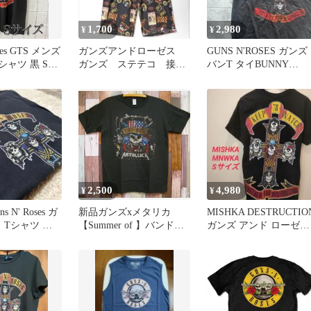
1,700
2,980
¥
¥
s GTS メンズ
ガンズアンドローゼス
GUNS N'ROSES ガン
シャツ 黒 Sサ
ガンズ ステテコ 接触
バンT タイBUNNY
465】
冷感 バンド ロック
RABBIT XL
2,500
4,980
¥
¥
s N' Roses ガ
新品ガンズxメタリカ
MISHKA DESTRUCTIO
 Tシャツ ア
【Summer of 】バンドT
ガンズ アンド ローゼス
シャツ★Bunny
Tシャツ S