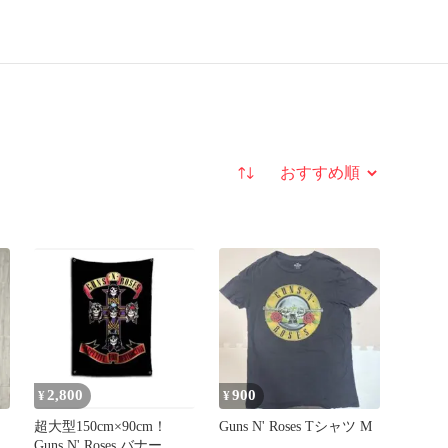
並び替え
2,800
900
¥
¥
超大型150cm×90cm！
Guns N' Roses Tシャツ M
Guns N' Roses バナー フ