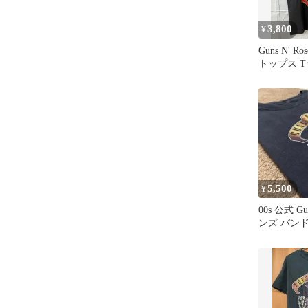
3,800
¥
Guns N' Rose
トップス T
イズ【KH00
5,500
¥
00s 公式 Gun
ンズ バンド
ペタイト