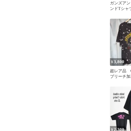
ガンズアン
ンドTシャツ
3,800
¥
超レア品 Gun
ブリーチ加工
2,300
¥