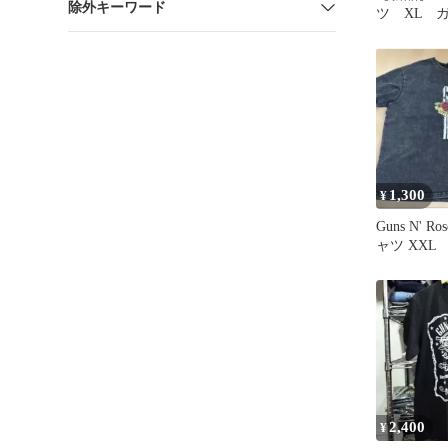
除外キーワード
ツ XL 
ーゼズ 907-
1,300
¥
Guns N' Ros
ャツ XXL
2,400
¥