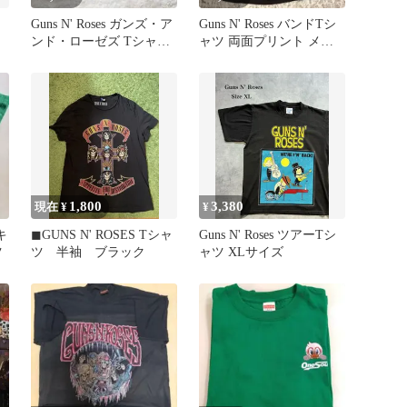
シ
Guns N' Roses ガンズ・ア
Guns N' Roses バンドTシ
ンド・ローゼズ Tシャツ
ャツ 両面プリント メン
ブラック 黒 M
ズ シングル
1,800
3,380
現在 ¥
¥
キ
◼︎GUNS N' ROSES Tシャ
Guns N' Roses ツアーTシ
ツ
ツ 半袖 ブラック
ャツ XLサイズ