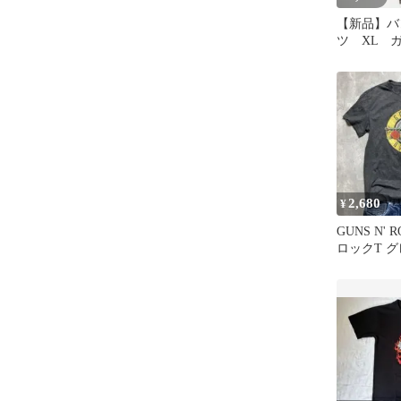
【新品】バ
ツ XL 
ーゼズ 907-
2,680
¥
GUNS N' 
ロックT グ
ト グレー