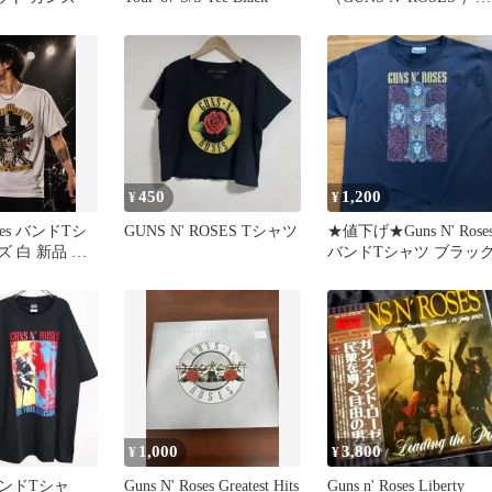
タンクトップ バンT
450
1,200
¥
¥
oses バンドTシ
GUNS N' ROSES Tシャツ
★値下げ★Guns N' Rose
ズ 白 新品 ス
バンドTシャツ ブラッ
1,000
3,800
¥
¥
ンドTシャ
Guns N' Roses Greatest Hits
Guns n' Roses Liberty