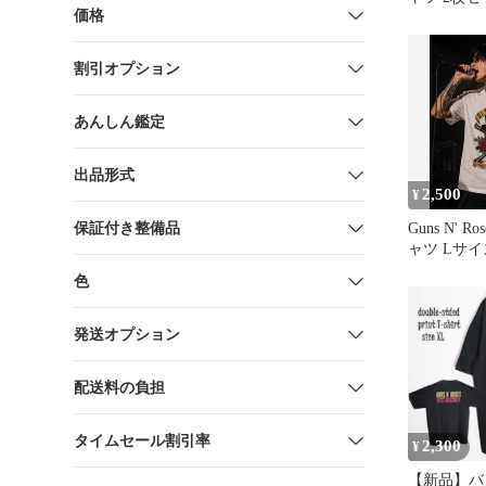
価格
割引オプション
あんしん鑑定
出品形式
2,500
¥
保証付き整備品
Guns N' R
ャツ Lサイ
カル
色
発送オプション
配送料の負担
タイムセール割引率
2,300
¥
【新品】バ