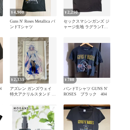
4,900
2,290
¥
¥
ズ
Guns N' Roses Metallica バ
セックスマシンガンズ ジ
ンドTシャツ
ャージ生地 ラグランTシ
ャツ ブラック フリーサ
イズ
2,333
780
¥
¥
N
アズレン ガンズウェイ
バンドTシャツ GUNS N'
特大アクリルスタンド 冬
ROSES ブラック 404
デートver.