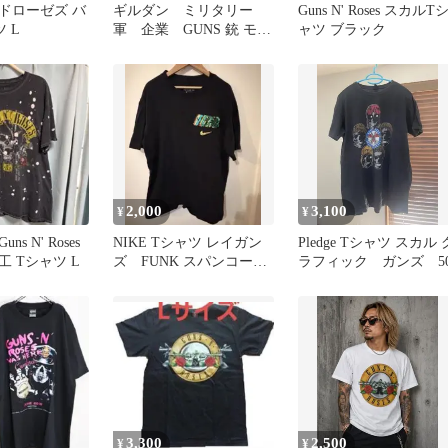
ドローゼズ バ
ギルダン ミリタリー
Guns N' Roses スカルT
 L
軍 企業 GUNS 銃 モチ
ャツ ブラック
ーフ Tシャツ グレー
2,000
3,100
¥
¥
s N' Roses
NIKE Tシャツ レイガン
Pledge Tシャツ スカル 
 Tシャツ L
ズ FUNK スパンコール
ラフィック ガンズ 5
ロゴ ブラック
3,300
2,500
¥
¥