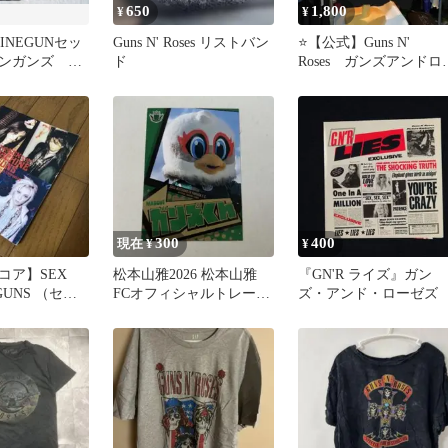
650
1,800
¥
¥
HINEGUNセッ
Guns N' Roses リストバン
⭐️【公式】Guns N'
ンガンズ T
ド
Roses ガンズアンドロ
ゼズ バンドT アメカ
300
400
現在 ¥
¥
コア】SEX
松本山雅2026 松本山雅
『GN'R ライズ』ガン
GUNS （セッ
FCオフィシャルトレーデ
ズ・アンド・ローゼズ
ガンズ）
ィングカード 12.ガンズ
くん