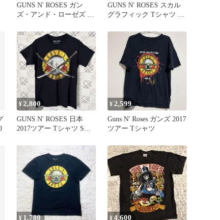
シ
GUNS N' ROSES ガン
GUNS N' ROSES スカル
ズ・アンド・ローゼズ T
グラフィック Tシャツ ブ
シャツ 新品 XL
ラック XXL
2,800
2,599
¥
¥
グ
GUNS N' ROSES 日本
Guns N' Roses ガンズ 2017
0
2017ツアー Tシャツ Sサ
ツアー Tシャツ
イズ
1,780
4,600
¥
¥