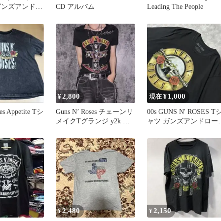
ガンズアンドロ
CD アルバム
Leading The People
073-02
2,800
1,000
¥
現在 ¥
es Appetite Tシ
Guns N’ Roses チェーンリ
00s GUNS N' ROSES T
メイクTグランジ y2k ロ
ャツ ガンズアンドロー
ック 平成
ズ バンド
2,480
2,150
¥
¥