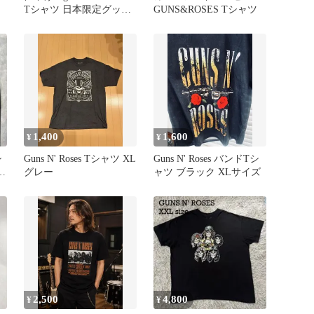
Tシャツ 日本限定グッ
GUNS&ROSES Tシャツ
ズ ガンズ
1,400
1,600
¥
¥
シ
Guns N' Roses Tシャツ XL
Guns N' Roses バンドTシ
ゼ
グレー
ャツ ブラック XLサイズ
2,500
4,800
¥
¥