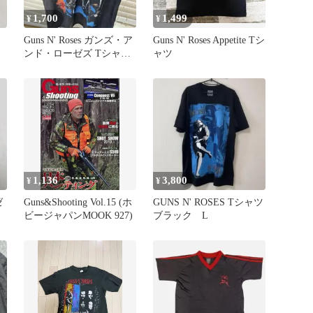
1,700
1,499
¥
¥
Guns N' Roses ガンズ・ア
Guns N' Roses Appetite Tシ
T
ンド・ローゼズ Tシャツ
ャツ
バンドTシャツ
1,136
3,800
¥
¥
ゼ
Guns&Shooting Vol.15 (ホ
GUNS N' ROSES Tシャツ
ビージャパンMOOK 927)
ブラック L