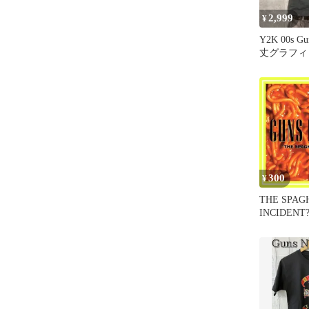
2,999
¥
Y2K 00s Gu
丈グラフィ
シャツ L
300
¥
THE SPAG
INCIDENT?
N'ROSES_0