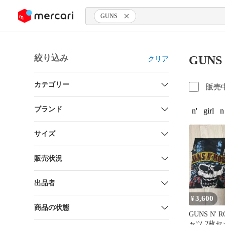
ンツにスキップ
GUNS
絞り込み
GUN
クリア
カテゴリー
販売
ブランド
n'
girl
n
サイズ
販売状況
出品者
3,600
¥
商品の状態
GUNS N' 
ャツ 2枚セ