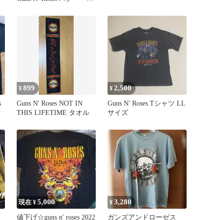
ラッグ！
899
2,500
¥
¥
s
Guns N' Roses NOT IN
Guns N' Roses Tシャツ LL
ク
THIS LIFETIME タオル
サイズ
5,000
3,280
現在 ¥
¥
値下げ☆guns n' roses 2022
ガンズアンドローゼス