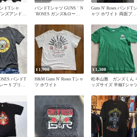
ンドTシャ
バンドTシャツ GUNS｀N
Guns N' Roses バンドT
ガンズアンドロ
´ROSES ガンズ&ローゼ
ャツ ホワイト 両面プリ
071-01
ス L
ント 新品
1,900
1,300
¥
¥
ROSES バンドT
H&M Guns N' Roses Tシャ
松本山雅 ガンズくん 
レー S プリン
ツ ホワイト
ッズサイズ 半袖Tシャ