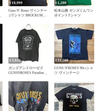
10,999
1,200
¥
¥
Guns N' Roses ヴィンテー
松本山雅 ガンズくんワン
ー
ジTシャツ BROCKUM
ポイントTシャツ
ジ
XL
3,020
31,500
¥
¥
ガンズアンドローゼズ
GUNS N'ROSES 90s tシャ
GUNSNROSES Paradise
ツ ヴィンテージ
City 公式T L