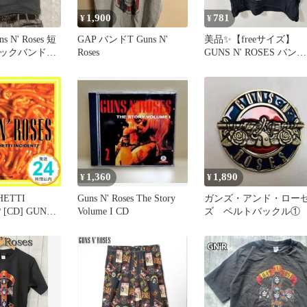
1,900
781
¥
¥
ns N' Roses 短
GAP バンドT Guns N'
美品✨️【freeサイズ】
ックバンドT
Roses
GUNS N' ROSES バンド
シャツ MDサイズ
1,360
1,890
¥
¥
HETTI
Guns N' Roses The Story
ガンズ・アンド・ロー
 [CD] GUNS
Volume I CD
ズ ベルトバックル①
2