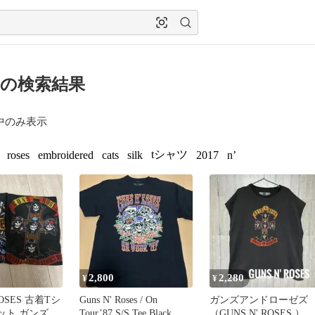
S の検索結果
中のみ表示
tシャツ
roses
embroidered
cats
silk
2017
n’
2,800
2,280
¥
¥
ROSES 古着Tシ
Guns N' Roses / On
ガンズアンドローゼズ
ット ガンズ
Tour’87 S/S Tee Black
（GUNS N' ROSES ）