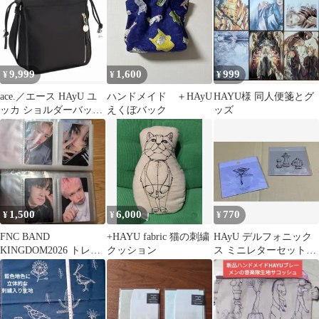
9,999
1,600
999
¥
¥
¥
ace.／エース HAyU ユ
ハンドメイド ＋HAyU
HAYU様 同人便箋とグ
ッカ ショルダーバッ
えくぼバック
ッズ
グ ショルダーバッグ
ブラック
1,500
6,000
770
¥
¥
¥
FNC BAND
+HAYU fabric 猫の刺繍
HAyU デルフォニック
KINGDOM2026 トレカ
クッション
ス ミニレターセットと
A×M×Pコンプリート
クリアステッカー【追
加】