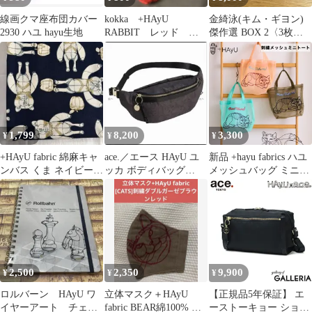
線画クマ座布団カバー
kokka +HAyU
金綺泳(キム・ギヨン)
2930 ハユ hayu生地
RABBIT レッド 動
傑作選 BOX 2〈3枚
物刺繍ヘアバンド
組〉
1,799
8,200
3,300
¥
¥
¥
+HAyU fabric 綿麻キャ
ace.／エース HAyU ユ
新品 +hayu fabrics ハユ
ンバス くま ネイビー
ッカ ボディバッグ
メッシュバッグ ミニト
1m
17834 メモ用紙付き
ートバッグ ランチバッ
グ サブバッグ 小川学
刺繍 猫柄 軽量 内ポケ
ット付き おしゃれ ギフ
ト KOKKA cocca
2,500
2,350
9,900
¥
¥
¥
ロルバーン HAyU ワ
立体マスク＋HAyU
【正規品5年保証】 エ
イヤーアート チェ
fabric BEAR綿100% ダ
ーストーキョー ショル