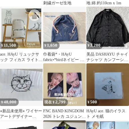
刺繍ガーゼ生地
地 綿 約110cm x 1m
11,500
1,650
3,280
¥
¥
¥
ace. HAyU リュックサ
巾着袋*・HAyU
美品 DASHAYU チャイ
ック フィカス ライトグ
fabric•*birdネイビー ハ
ナシャツ カンフーシャ
レー
ユファブリック
ツ 長袖 黒 古着 4476
48,000
2,799
500
¥
現在 ¥
¥
⭐︎新品未使用⭐︎ ワイヤー
FNC BAND KINGDOM
HAyU ace. 猫のイラス
アートデザイナー
2026 トレカ ユジュン
ト メモ紙
HAyUさんcatワイヤー
CRU
アート