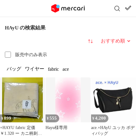
HAyU の検索結果
並び替え
販売中のみ表示
バッグ
ワイヤー
fabric
ace
899
555
4,200
¥
¥
¥
+HAYU fabric 定価
Hayu様専用
ace.×HAyU ユッカ ボデ
￥1.320 ー カニ柄刺繍
ィバッグ