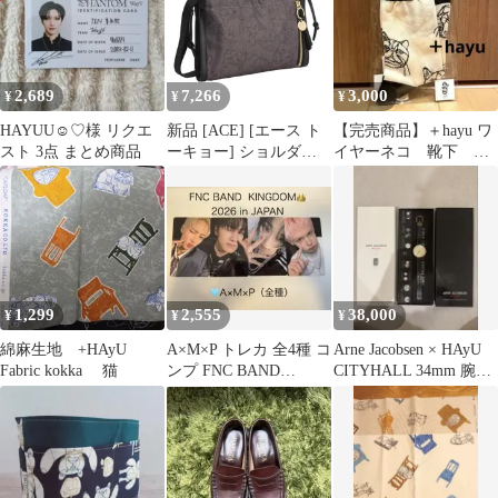
2,689
7,266
3,000
¥
¥
¥
HAYUU☺︎♡様 リクエ
新品 [ACE] [エース ト
【完売商品】＋hayu ワ
スト 3点 まとめ商品
ーキョー] ショルダー
イヤーネコ 靴下 完
バッグ HAyU サコッシ
売品 白黒
ュ ドローストリング ユ
ッカ 17831 チャコール
(ネコヘッド柄)
1,299
2,555
38,000
¥
¥
¥
綿麻生地 +HAyU
A×M×P トレカ 全4種 コ
Arne Jacobsen × HAyU
Fabric kokka 猫
ンプ FNC BAND
CITYHALL 34mm 腕時
KINGDOM 2026
計