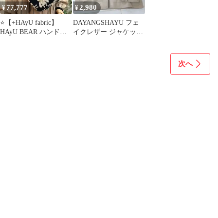
77,777
2,980
¥
¥
⭐【+HAyU fabric】
DAYANGSHAYU フェ
HAyU BEAR ハンドメ
イクレザー ジャケット
イドボディバッグNV
ベージュ 3XL
次へ