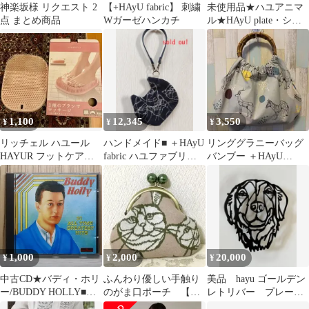
神楽坂様 リクエスト 2
【+HAyU fabric】 刺繍
未使用品★ハユアニマ
点 まとめ商品
Wガーゼハンカチ
ル★HAyU plate・シカ
(black)のプレート
1,100
12,345
3,550
¥
¥
¥
リッチェル ハユール
ハンドメイド■ ＋HAyU
リンググラニーバッグ
HAYUR フットケアマ
fabric ハユファブリッ
バンブー ＋HAyU
ット
ク■猫耳ぺったんこポー
ANIMALS ライトグレ
チ
ー
1,000
2,000
20,000
¥
¥
¥
中古CD★バディ・ホリ
ふんわり優しい手触り
美品 hayu ゴールデン
ー/BUDDY HOLLY■
のがま口ポーチ 【ハ
レトリバー プレー
Hayu Leylot
ンドメイド】HAyU生地
ト Black