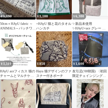
雑貨 ギフト KOKKA
cocca
1,190
1,100
6,380
¥
¥
¥
50cm＋HAyU fabric ～
+HAyU 猫と花のタオル
✨新品未使用
ANIMALS～パッチワー
ハンカチ
✨HAyU×ace グレー ガ
ク 綿麻
ーデントートバッグ キ
ャンバス ポーチ
1,111
850
1,600
¥
¥
¥
HAyU aceフィカス 猫の
Hayu 猫デザインのファ
友引忌('00韓国) 〈初回
チャームとマルチケー
スナー付きポーチ
限定チェインジングジ
スセット
ャケット仕様〉