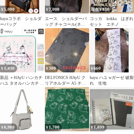
5,000
7,000
850
¥
¥
現在 ¥
hayuコラボ ショルダ
エース ショルダーバ
コッカ kokka はぎれ
ーバッグ
ッグ チャコール(ネコ
セット エチノ
ヘッド柄) 小川学
echino ハユ hayu
HAyU
1,430
300
660
¥
¥
¥
新品 ＋HAyU ハンカチ
DELFONICS HAyU ク
hayu ハユ wガーゼ 破裂
ハユ タオルハンカチ ガ
リアホルダー A5 チェ
れ 生地
ーゼ 25×25cm ハンカチ
ス柄 クリアファイル
ギフト 綿100 日本製 小
川学 ワイヤーアート
KOKKA コッカ 猫 ネコ
おしゃれ かわいい プレ
ゼント
6,900
1,700
1,899
¥
¥
¥