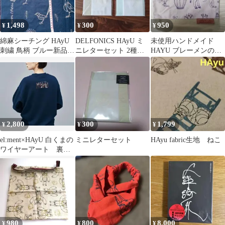
1,498
300
950
¥
¥
¥
綿麻シーチング HAyU
DELFONICS HAyU ミ
未使用ハンドメイド
刺繍 鳥柄 ブルー新品❇
ニレターセット 2種セ
HAYU ブレーメンの音
生地幅×約64㎝
ット
楽隊生地と帆布サコッ
シュ、ポーチ
2,800
300
1,799
¥
¥
¥
el:ment×HAyU 白くまの
ミニレターセット
HAyu fabric生地 ねこ
ワイヤーアート 裏起
毛トレーナー
980
800
8,000
¥
¥
¥