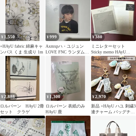
地
1,550
999
380
¥
¥
¥
+HAyU fabric 綿麻キャ
Axmxpハ・ユジュン
ミニレターセット
ンバス くま 生成り 1m
LOVE FNC ランダムト
Sticky memo HAyU
レカ
xDelfonics
2,888
1,300
2,970
¥
¥
¥
ロルバーン HAyU 2冊
ロルバーン 表紙のみ
新品 +HAyU ハユ 刺繍3
セット クラゲ
HAyU 鹿
連チャーム バッグチャ
ーム キーホルダー 小川
学 ワイヤーアート 猫柄
動物柄 ふんわりチャー
ム おしゃれ 北欧風 猫