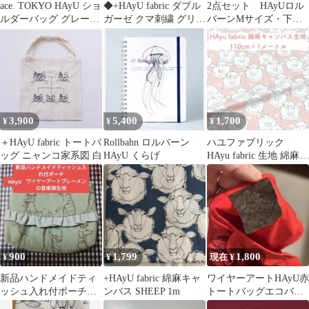
ace. TOKYO HAyU ショ
◆+HAyU fabric ダブル
2点セット HAyUロル
ルダーバッグ グレー
ガーゼ クマ刺繍 グリー
バーンMサイズ・下敷
11L 猫 トラベル
ン
き ブラック
3,900
5,400
1,700
¥
¥
¥
＋HAyU fabric トートバ
Rollbahn ロルバーン
ハユファブリック
ッグ ニャンコ家系図 白
HAyU くらげ
HAyu fabric 生地 綿麻キ
ャンバス ひつじ柄 ピン
ク
900
1,799
1,800
¥
¥
現在 ¥
新品ハンドメイドティ
+HAyU fabric 綿麻キャ
ワイヤーアートHAyU赤
ッシュ入れ付ポーチ
ンバス SHEEP 1m
トートバッグエコバッ
HAyUワイヤーアート生
グ