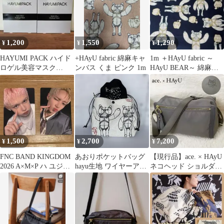
1,200
1,550
1,290
¥
¥
¥
HAYUMI PACK ハイド
+HAyU fabric 綿麻キャ
1m ＋HAyU fabric ～
ロゲル美容マスク
ンバス くま ピンク 1m
HAyU BEAR～ 綿麻
30g×5枚入 2箱セット
綿麻生地 布 ベア
1,500
2,700
7,200
¥
¥
¥
FNC BAND KINGDOM
あおりポケットバッグ
【現行品】ace. × HAyU
2026 A×M×P ハ ユジュ
hayu生地 ワイヤーアー
ネコヘッド ショルダー
ン &クルー
ト柄
バッグ 小川学コラボ