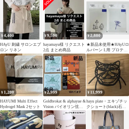
【0218/8004883002184
残り一点‼️
】U52081
4,400
9,500
2,880
¥
¥
¥
HAyU 刺繍 サロンエプ
hayamayu様 リクエスト
★新品未使用★HAyUロ
ロン リネン
2点 まとめ商品
ルバーン L用 プロテク
ター A（バラ）D (チ
ェス)
1,200
2,999
11,999
¥
¥
¥
HAYUMI Multi Effect
Goldbrokat & alphayue &
hayu plate・エキゾチッ
Hydrogel Mask 2セット
Vision バイオリン弦セ
クショート(black)石田
ット
ゆり子