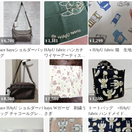
ハンカチ
6,700
1,111
1,299
¥
¥
¥
ace hayuショルダーバッ
HAyU fabric ハンカチ
＋HAyU fabric 猫 生地
グ
ワイヤーアーティスト
小川 学
8,500
1,500
1,500
¥
¥
¥
ace HAyU ショルダーバ
hayu Wガーゼ 刺繍う
トートバッグ +HAyU
ッグ チャコールグレ
さぎ
fabric ハンドメイド
ー ノベルティボーチ
くま 動物 お出掛
付
け 鞄