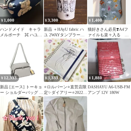
1,000
3,300
1,400
¥
¥
¥
ハンドメイド キャラ
新品 ＋HAyU fabric ハ
猫好きさん必見❣️A4フ
メルポーチ ⌘ ハユフ
ユ 2WAYタンブラー
ァイルも楽々入る 便
ァブリック ネイビー
450ml キャットトリオ
利なトートリュック
真空ステンレスタンブ
デザイナー生地使用
ラー 持ち運び 保温 保
冷 ドリンクホルダー カ
ップホルダー テイクア
ウト対応 猫柄 小川学
ワイヤーアート
12,333
3,333
1,880
¥
¥
¥
KOKKA cocca
新品 [エース] トーキョ
⭐️ロルバーン⭐️直営店限
DASHAYU A6-USB-FM
ー ショルダーバッグ フ
定✨ダイアリー⭐️2022年
アンプ 12V 180W
ィカス HAyU 6L ネコ
版⭐️クラゲ✨HAyUL✨
ポーチ付き チャーム
コラボ✨
19102 ライトグレー