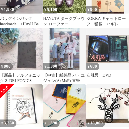
1,980
5,100
900
¥
¥
¥
バッグインバッグ
HAYUTA ダークブラウ
KOKKA キャットロー
handmade +HAyU Bear
ン ローファー
フ 猫柄 ハギレ
navy
800
1,500
680
¥
¥
¥
【新品】デルフォニッ
【中古】紙製品 ハ・ユ
友引忌 DVD
クス DELFONICS
ジュン(AxMxP) 直筆サ
HAyU チェス ホルダー
イン入りDVDアナザー
ファイル
ジャケット 「韓国ドラ
マ『四季の春』プレミ
アムイベント in
TOKYO」 VIP指定チケ
ット特典
3,250
1,390
18,000
¥
¥
¥