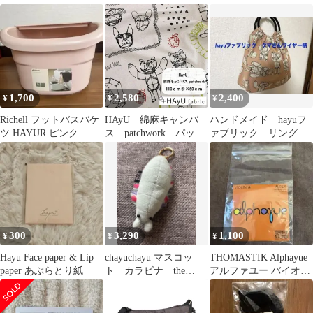
ス 未使用
ブルガーゼ刺繍サック
ダーバッグ レディース
DELFONICS
ス
ブランド ace.TOKYO
バッグ 5L 斜めがけ シ
ョルダー 大人 小さめ
猫 コラボ 旅行 ミニシ
ョルダー HAyU×ace.
HAyU ユッカ 17832
1,700
2,580
2,400
¥
¥
¥
Richell フットバスバケ
HAyU 綿麻キャンバ
ハンドメイド hayuフ
ツ HAYUR ピンク
ス patchwork パッチ
ァブリック リングバ
ワーク 生地 布地
ッグ グラニー クマ
110cm巾 × 60cm
のワイヤー柄
300
3,290
1,100
¥
¥
¥
Hayu Face paper & Lip
chayuchayu マスコッ
THOMASTIK Alphayue
paper あぶらとり紙
ト カラビナ the
アルファユー バイオリ
study room 古生物
ン弦 1/2Ａ線