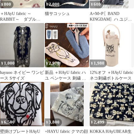
800
2,000
600
¥
¥
¥
＋HAyU fabric ～
猫サコッシュ
A×M×P〖BAND
RABBIT～ ダブルガ
KINGDAM〗ハ ユジュ
ーゼ刺繍 大判 ハン
ン トレカ
カチ
1,000
2,970
1,980
¥
¥
¥
hayuoo ネイビー ワンピ
新品 ＋HAyU fabric ハ
12%オフ ＋HAyU fabric
ース Sサイズ
ユ ペンケース 刺繍 筆
ネコ刺繍ボトルケース
箱 ペンポーチ 小物入れ
小川学 ワイヤーアート
猫柄 おしゃれ かわいい
レディース メンズ 文房
具入れ ギフト プレゼン
ト KOKKA cocca
6,500
3,800
2,499
¥
¥
¥
壁掛けプレートHAyU
+HAYU fabric クマの顔
KOKKA HAyUBEAR生