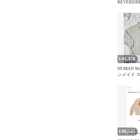
REVERSIB
YOKOSUK
41,378
¥
HUMAN 
ンメイド 
ィシャル 
ケット エク
88,547
¥