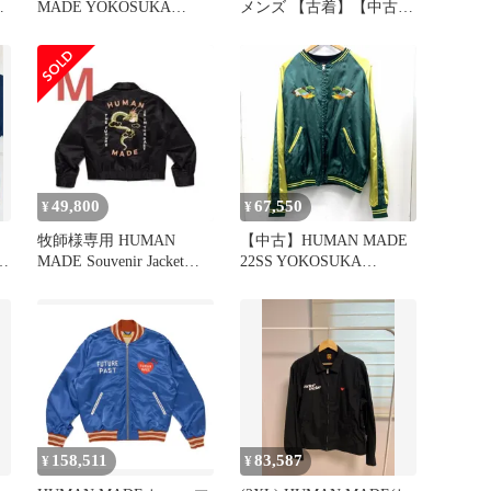
ッ
MADE YOKOSUKA
メンズ 【古着】【中古】
JACKET
【送料無料】
49,800
67,550
¥
¥
牧師様専用 HUMAN
【中古】HUMAN MADE
ス
MADE Souvenir Jacket
22SS YOKOSUKA
Black
JACKET サイズL 鷹×鴨
ブラック グリーン×イエ
ロー ヒューマンメイド
[92]
158,511
83,587
¥
¥