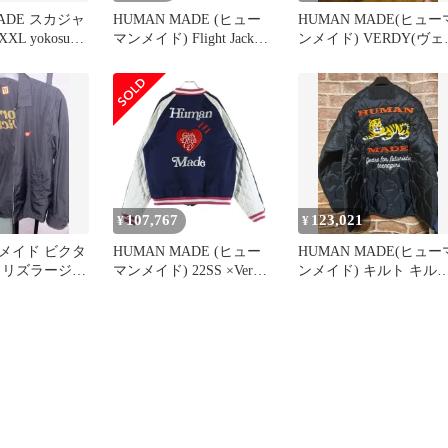
 スカジャ
HUMAN MADE (ヒュー
HUMAN MADE(ヒュー
osuka
マンメイド) Flight Jacket
ンメイド) VERDY(ヴェ
インナーボア シロクマバ
ディ) スカジャン
ックプリント フライト
ブルゾン ジャケット
MA-1 グリーン
107,767
123,021
¥
¥
メイド ビクタ
HUMAN MADE (ヒュー
HUMAN MADE(ヒュー
ドリズラージャ
マンメイド) 22SS ×Verdy
ンメイド) キルト キル
L
VICK YOKOSUKA
ィング ライナージャケ
JACKET ロゴ刺繍 リバー
ト ブラック
シブル スカジャン ネイ
ビー