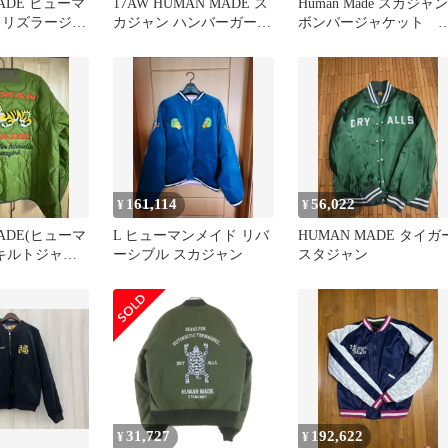
MADE ヒューマ
17AW HUMAN MADE ス
Human Made スカジャン
ドリズラージャ
カジャン ハンバーガー刺
ボンバージャケット 
ライグマ ベー
繍 スーベニア
ーベニアジャケット
 限定モデル
161,114
56,022
¥
¥
MADE(ヒューマ
L ヒューマンメイド リバ
HUMAN MADE タイガ
 キルトジャケ
ーシブル スカジャン
スタジャン
31,727
192,622
¥
¥