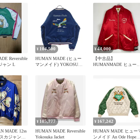
104,500
44,000
¥
¥
E Reversible
HUMAN MADE (ヒュー
【中古品】
カジャン L
マンメイド) YOKOSUKA
HUMANMADE ヒュー
JACKET ヨコスカ リバー
ンメイド SATIN JACKE
シブル ロゴ刺繍 スーベ
HM28JK046 サテン ジャ
ニアジャケット ブルー/
ケット アウター 【142-
ピンク
260803-sa-09-tei】
105,777
167,242
¥
¥
 MADE 12ss
HUMAN MADE Reversible
HUMAN MADE ヒュー
スカジャン
Yokosuka Jacket
ンメイド An Ode Hope