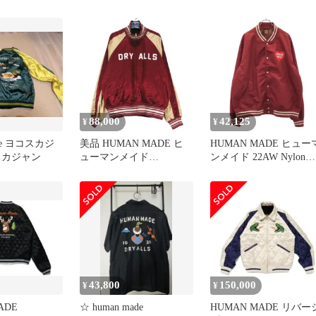
Ver. Souvenir Official( ス
ーベニアオフィシャル)
ジャケット グリーン
88,000
42,125
¥
¥
ade ヨコスカジ
美品 HUMAN MADE ヒ
HUMAN MADE ヒュー
スカジャン
ューマンメイド
ンメイド 22AW Nylon
REVERSIBLE SATIN
Stadium Jacket ナイロ
JACKET HM31JK019 リバ
タジャン レッド XXL
ーシブル サテン ジャケ
ット バーガンディ スカ
ジャン アウター サイズ
XXL Mark
43,800
150,000
¥
¥
ADE
☆ human made
HUMAN MADE リバー