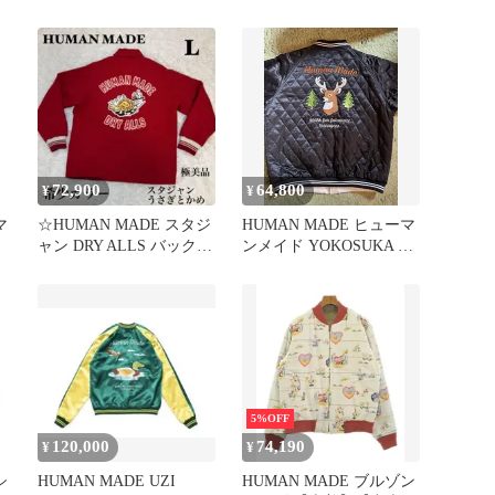
× ヒューマンメイド コラ
JACKET バック虎刺繍
ボ スカジャン リバーシ
ブル XLサイズ グレー /
ホワイト
72,900
64,800
¥
¥
マ
☆HUMAN MADE スタジ
HUMAN MADE ヒューマ
ャン DRY ALLS バック刺
ンメイド YOKOSUKA リ
ンス
繍 NIGO期☆
バーシブルスカジャン
5%OFF
120,000
74,190
¥
¥
シ
HUMAN MADE UZI
HUMAN MADE ブルゾン