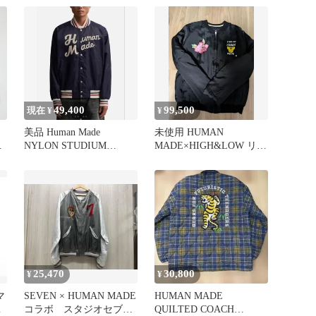
ン ジャケット ブルー ア
ウター スーベニアジャケ
ット サイズXXL Julk
49,400
99,500
現在 ¥
¥
美品 Human Made
未使用 HUMAN
マ
NYLON STUDIUM
MADE×HIGH&LOW リバ
T
JACKET XXL
ーシブル スカジャン 刺
繍
25,470
30,800
¥
¥
マ
SEVEN × HUMAN MADE
HUMAN MADE
コラボ スタジオセブン
QUILTED COACH