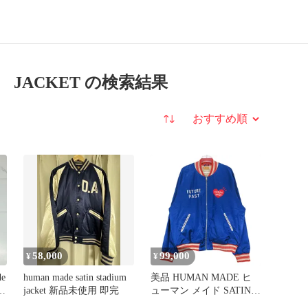
R JACKET の検索結果
並び替え
58,000
99,000
¥
¥
e
human made satin stadium
美品 HUMAN MADE ヒ
ル
jacket 新品未使用 即完
ューマン メイド SATIN
JACKET HM31JK008 サテ