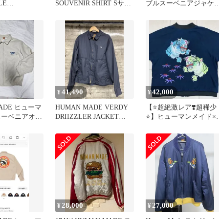
LE
SOUVENIR SHIRT Sサイ
ブルスーベニアジャケ
A ジャケ
ズ 新品 ☆
ト Lサイズ 木村拓哉
41,490
42,000
¥
¥
MADE ヒューマ
HUMAN MADE VERDY
【⭐️超絶激レア❣️超稀少
スーベニアオフ
DRIIZZLER JACKET
⭐️】ヒューマンメイド×
ブルゾン ジャ
PROTOTYPE サイズL ネ
タジオセブン Wネー
リュ L
イビー
ム スカジャン
28,000
27,000
¥
¥