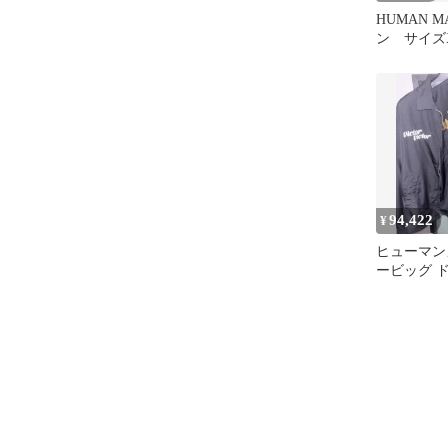
HUMAN MADE
ン サイズXXL yok
jkt 23aw
94,422
¥
ヒューマン
ービッグ 
ケット XX