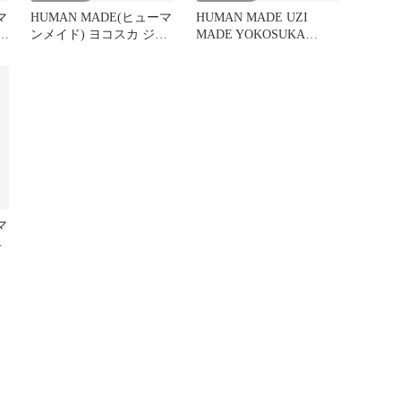
マ
HUMAN MADE(ヒューマ
HUMAN MADE UZI
ル
ンメイド) ヨコスカ ジャ
MADE YOKOSUKA
ケット ブルー L
JACKET
マ
テ
ッ