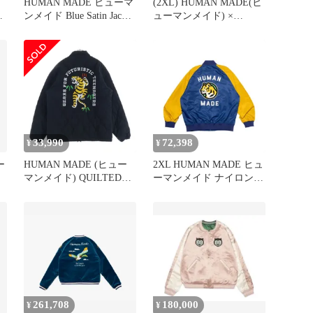
HUMAN MADE ヒューマ
(2XL) HUMAN MADE(ヒ
ス
ンメイド Blue Satin Jacket
ューマンメイド) ×
(新品)
VICTOR(ビクター) ドリ
ズラージャケット
33,990
72,398
¥
¥
ー
HUMAN MADE (ヒュー
2XL HUMAN MADE ヒュ
マンメイド) QUILTED
ーマンメイド ナイロン
COACH JACKET バック
スタジアム ジャケット
虎刺繍 キルティングジャ
ブルー
ケット ブラック
261,708
180,000
¥
¥