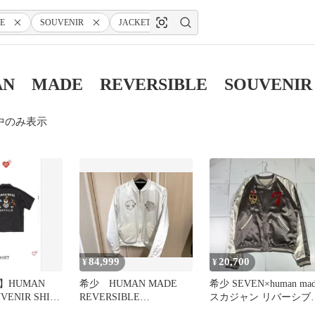
E
SOUVENIR
JACKET
N MADE REVERSIBLE SOUVENI
中のみ表示
84,999
20,700
¥
¥
】HUMAN
希少 HUMAN MADE
希少 SEVEN×human mad
VENIR SHIRT
REVERSIBLE
スカジャン リバーシブ
YOKOSUKA JACKET
L