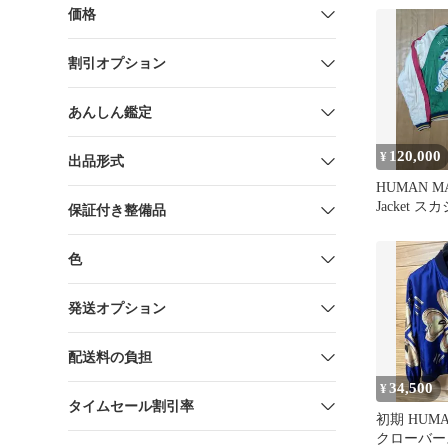
価格
割引オプション
あんしん鑑定
120,000
¥
出品形式
HUMAN MAD
Jacket ス
保証付き整備品
色
発送オプション
配送料の負担
34,500
¥
タイムセール割引率
初期 HUMAN
クローバー