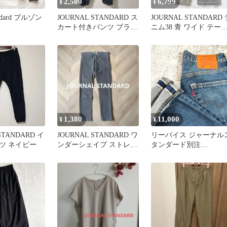
2,500
6,799
¥
¥
tandard ブルゾン
JOURNAL STANDARD ス
JOURNAL STANDARD 
カート付きパンツ ブラッ
ニム38 青 ワイド テー
ク 38
ード ジーンズ
1,380
11,000
¥
¥
STANDARD イ
JOURNAL STANDARD ワ
リーバイス ジャーナル
ツ ネイビー
ンダーシェイプ ストレッ
タンダード別注
チ スキニーデニム
501W30L28 セルビッジ
赤耳