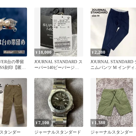
イト
ン 38
ノパン ネイビー
18,000
2,280
¥
¥
LVER台の帯留
JOURNAL STANDARD ス
JOURNAL STANDARD 
R SS刻印【匿名
ーパー140ビーバージャ
ニムパンツ M インディ
9
ケット
ゴ ワンダーシェイプ
7,100
1,380
¥
¥
スタンダー
ジャーナルスタンダード
ジャーナルスタンダー