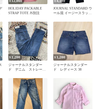
12,000
4,180
¥
¥
デ
HOLIDAY PACKABLE
JOURNAL STANDARD ウ
パ
STRAP TOTE JS別注
ール混 イージースラック
ス M 美品
1,200
1,200
¥
¥
ス
ジャーナルスタンダー
ジャーナルスタンダー
ド デニム ストレー
ド レディース 38
ト Mサイズ