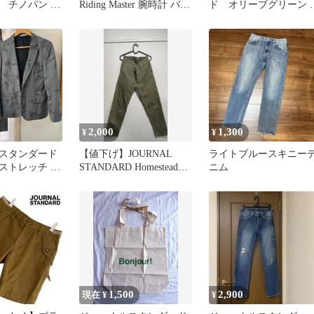
 チノパン 32
Riding Master 腕時計 バイ
ド オリーブグリーン 
ージュ
ク
ロストショートパン
綿麻
2,000
1,300
¥
¥
スタンダード
【値下げ】JOURNAL
ライトブルースキニー
ストレッチ カ
STANDARD Homestead
ニム
アップ S グレ
2004
1,500
2,900
現在 ¥
¥