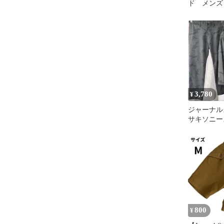
ド メンズ
サイズ ベ
3,780
¥
ジャーナル
サキソニー
モ柄 セット
ー
800
¥