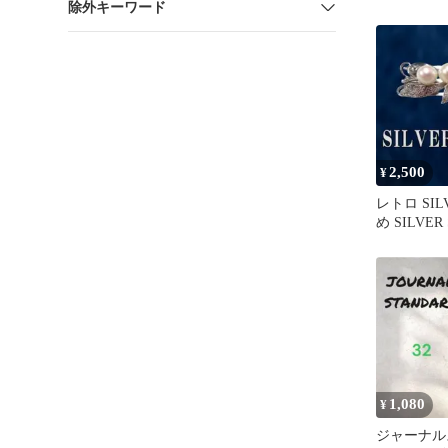
除外キーワード
ーブ ホワ
2,500
¥
レトロ SI
め SILVE
発送】JS-3
1,080
¥
ジャーナル