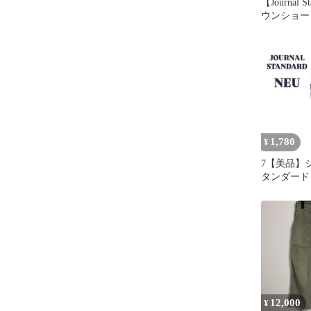
【Journal 
ウンショー
1,780
¥
7【美品】
タンダード
リント オ
ン 日本製
12,000
¥