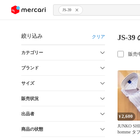
ンツにスキップ
JS-39
絞り込み
JS-3
クリア
カテゴリー
販売
ブランド
サイズ
販売状況
出品者
2,600
¥
JUNKO SH
商品の状態
homme 
ンシャツ 