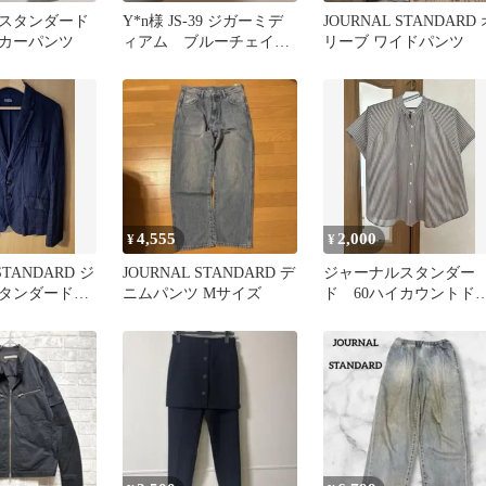
スタンダード
Y*n様 JS-39 ジガーミデ
JOURNAL STANDARD 
カーパンツ
ィアム ブルーチェイサ
リーブ ワイドパンツ
ー
4,555
2,000
¥
¥
STANDARD ジ
JOURNAL STANDARD デ
ジャーナルスタンダー
スタンダード
ニムパンツ Mサイズ
ド 60ハイカウントド
ケット
ストシャツ