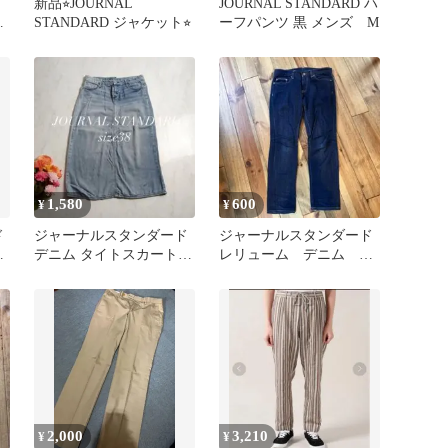
新品⭐︎JOURNAL
JOURNAL STANDARD ハ
ー
STANDARD ジャケット⭐︎
ーフパンツ 黒 メンズ M
1,580
600
¥
¥
ド
ジャーナルスタンダード
ジャーナルスタンダード
ト
デニム タイトスカート
レリューム デニム レ
38
ディース 28
2,000
3,210
¥
¥