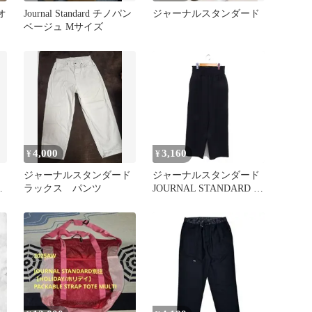
オ
Journal Standard チノパン
ジャーナルスタンダード
ベージュ Mサイズ
4,000
3,160
¥
¥
ジャーナルスタンダード
ジャーナルスタンダード
ロ
ラックス パンツ
JOURNAL STANDARD イ
ージーパンツ ワイド ゆ
ったり 無地 シンプル 38
黒 ブラック /NT29