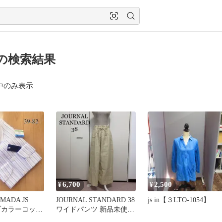
9 の検索結果
中のみ表示
6,700
2,500
¥
¥
IMADA JS
JOURNAL STANDARD 38
js in【３LTO-1054】
タブカラーコット
ワイドパンツ 新品未使用
【M】
タグ付き