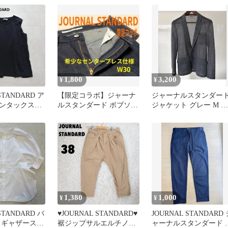
1,800
3,200
¥
¥
STANDARD ア
【限定コラボ】ジャーナ
ジャーナルスタンダー
ンタックスリ
ルスタンダード ボブソン
ジャケット グレー M ウ
ブラック 黒
センタープレスジーンズ
ール混
30
1,380
1,000
¥
¥
STANDARD バ
♥JOURNAL STANDARD♥
JOURNAL STANDARD 
 ギャザースリ
裾ジップサルエルチノパ
ャーナルスタンダード 