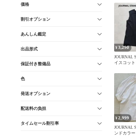
価格
割引オプション
あんしん鑑定
3,290
¥
出品形式
JOURNAL 
イスコット
保証付き整備品
ーブレス 
色
発送オプション
配送料の負担
2,999
¥
タイムセール割引率
JOURNAL 
ンドカラー