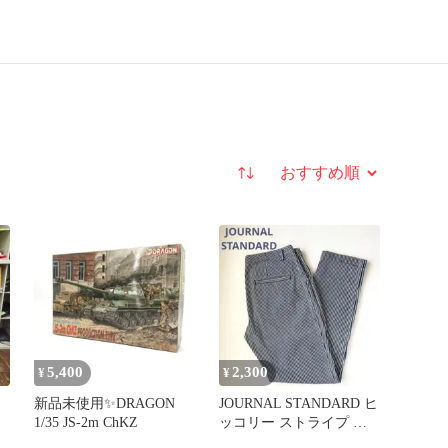
並び替え
5,400
2,300
¥
¥
新品未使用✨DRAGON
JOURNAL STANDARD ヒ
1/35 JS-2m ChKZ
ッコリー ストライプ デ
ニム 36