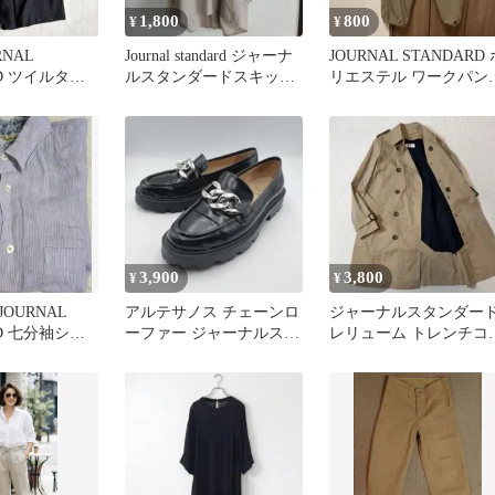
1,800
800
¥
¥
RNAL
Journal standard ジャーナ
JOURNAL STANDARD 
RD ツイルタッ
ルスタンダードスキッパ
リエステル ワークパン
 黒 34 日本
ーブラウベージュ
M
3,900
3,800
¥
¥
OURNAL
アルテサノス チェーンロ
ジャーナルスタンダー
RD 七分袖シャ
ーファー ジャーナルスタ
レリューム トレンチコ
イプ
ンダード【24.5cm】
ト ライナー付き ベージ
ュ M