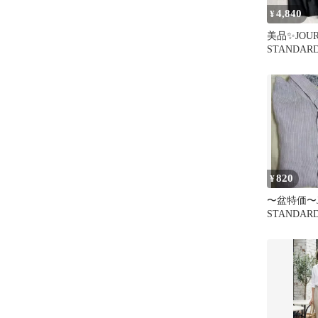
4,840
¥
美品✨JOU
STANDA
クキュロット
製
820
¥
〜盆特価〜J
STANDA
ツ ストラ