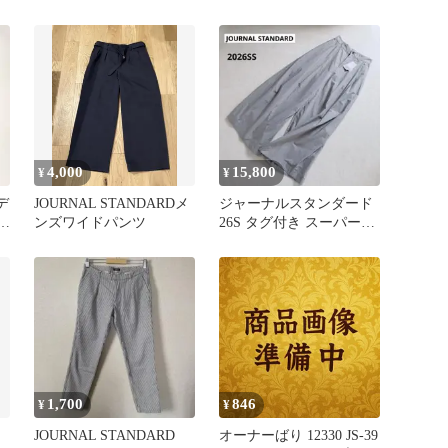
ネイビー
ートワイドパンツ
4,000
15,800
¥
¥
デ
JOURNAL STANDARDメ
ジャーナルスタンダード
ンズワイドパンツ
26S タグ付き スーパーワ
イド コクーンパンツ
1,700
846
¥
¥
JOURNAL STANDARD
オーナーばり 12330 JS-39