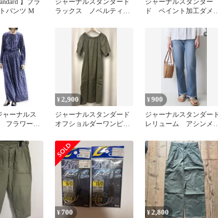
Standard 】ブラ
ジャーナルスタンダード
ジャーナルスタンダー
トパンツ M
ラックス ノベルティバ
ド ペイント加工ダメ
ッグ エコバッグ
ジデニムパンツ
2,900
900
¥
¥
ジャーナルス
ジャーナルスタンダード
ジャーナルスタンダー
 フラワープ
オフショルダーワンピー
レリューム アシンメ
ールインワ
ス カーキ
リーヘム デニム 40
700
2,800
¥
¥