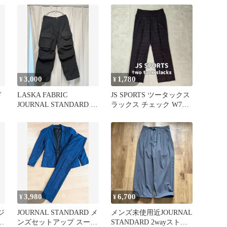
3,000
1,780
¥
¥
ド
LASKA FABRIC
JS SPORTS ツータックス
JOURNAL STANDARD カ
ラックス チェック W76
ーゴパンツ
日本製
3,980
6,700
¥
¥
ジ
JOURNAL STANDARD メ
メンズ未使用近JOURNAL
チ
ンズセットアップ スーツ
STANDARD 2wayストレ