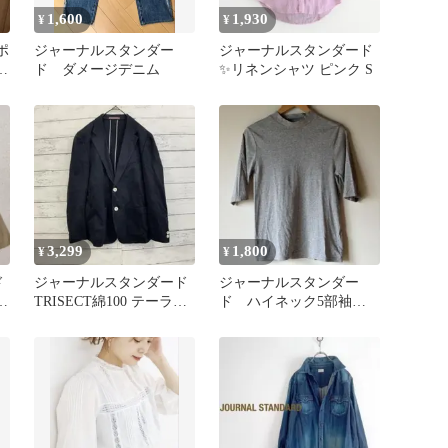
1,600
1,930
¥
¥
ポ
ジャーナルスタンダー
ジャーナルスタンダード
ツ
ド ダメージデニム
✨リネンシャツ ピンク S
3,299
1,800
¥
¥
ド
ジャーナルスタンダード
ジャーナルスタンダー
ー
TRISECT綿100 テーラー
ド ハイネック5部袖カ
ドジャケット✨紺 S 春秋
ットソー Ｍ