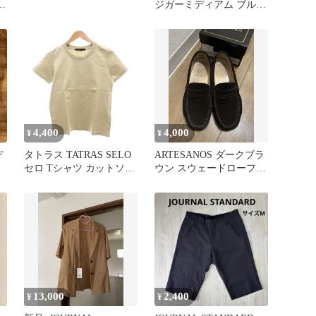
ド
ジガーミディアム ブルー
ツ
チェイサー 13/0
4,400
4,000
¥
¥
デ
タトラス TATRAS SELO
ARTESANOS ダークブラ
セロ Tシャツ カットソー
ウン スウェードローファ
半袖 ロゴ 2 ベージュ
ー 38サイズ
320144 /JS ■GY18
13,000
2,400
¥
¥