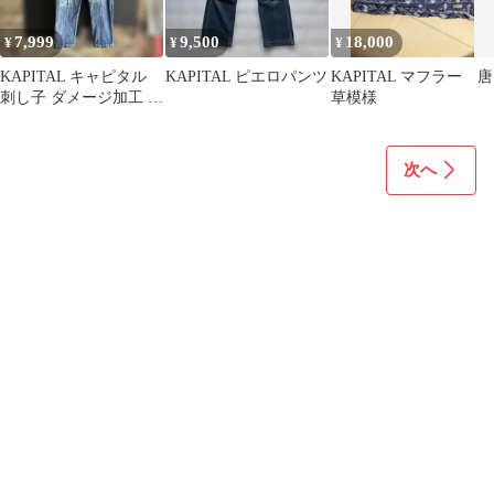
7,999
9,500
18,000
¥
¥
¥
KAPITAL キャピタル
KAPITAL ピエロパンツ
KAPITAL マフラー 唐
刺し子 ダメージ加工 グ
草模様
ルカ デニム パンツサイ
ズ0
次へ