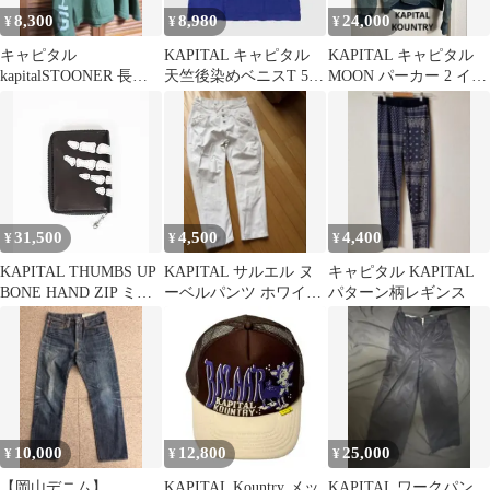
8,300
8,980
24,000
¥
¥
¥
キャピタル
KAPITAL キャピタル
KAPITAL キャピタル
kapitalSTOONER 長袖
天竺後染めベニスT 5分
MOON パーカー 2 イン
カットソー カーキ
袖 size1
ディゴ KOUNTRY
31,500
4,500
4,400
¥
¥
¥
KAPITAL THUMBS UP
KAPITAL サルエル ヌ
キャピタル KAPITAL
BONE HAND ZIP ミニ
ーベルパンツ ホワイ
パターン柄レギンス
ウォレット
ト L
10,000
12,800
25,000
¥
¥
¥
【岡山デニム】
KAPITAL Kountry メッ
KAPITAL ワークパン