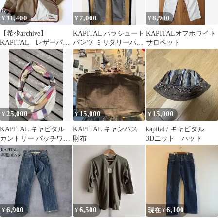
11,400
7,000
8,900
¥
¥
¥
【希少archive】
KAPITAL パラシュート
KAPITALオフホワイト
KAPITAL レザーパイ
パンツ ミリタリーパン
サロペット
ピング テーラードジャ
ツ ブーツカット キャピ
ケット
タル
25,000
15,000
15,000
¥
¥
¥
KAPITAL キャピタル
KAPITAL キャンバス
kapital / キャピタル
カントリー パッチワー
財布
3Dニット ハット
ク ショルダーバッグ
6,900
6,500
6,100
¥
¥
現在 ¥