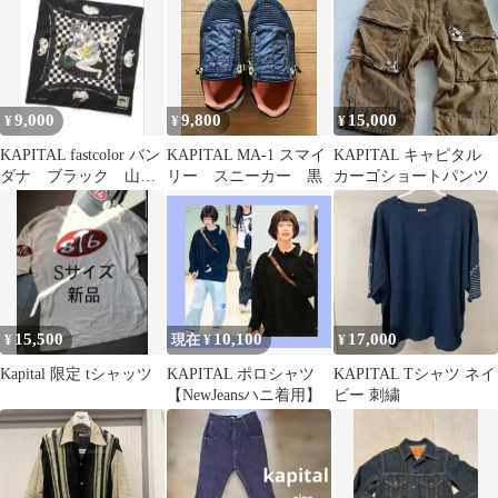
9,000
9,800
15,000
¥
¥
¥
KAPITAL fastcolor バン
KAPITAL MA-1 スマイ
KAPITAL キャピタル
ダナ ブラック 山田
リー スニーカー 黒
カーゴショートパンツ
蓮
15,500
10,100
17,000
¥
現在 ¥
¥
Kapital 限定 tシャッツ
KAPITAL ポロシャツ
KAPITAL Tシャツ ネイ
【NewJeansハニ着用】
ビー 刺繍