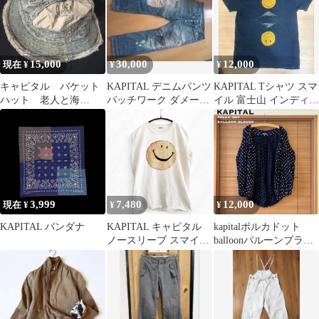
15,000
30,000
12,000
現在 ¥
¥
¥
キャピタル バケット
KAPITAL デニムパンツ
KAPITAL Tシャツ スマ
ハット 老人と海
パッチワーク ダメージ
イル 富士山 インディゴ
HAT（クラッシュリメ
加工
染め サイズ2
イク）
3,999
7,480
12,000
現在 ¥
¥
¥
KAPITAL バンダナ
KAPITAL キャピタル
kapitalポルカドット
ノースリーブ スマイル
balloonバルーンブラウ
プリント 白 0サイズ
スblouse水玉dot