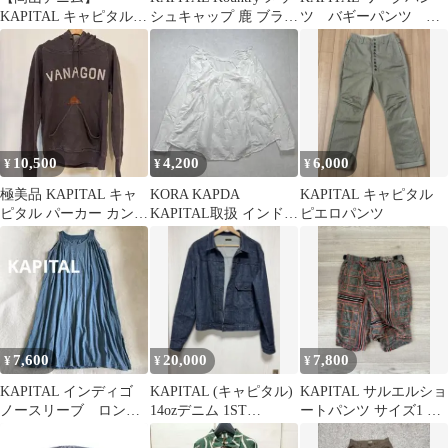
KAPITAL キャピタル
シュキャップ 鹿 ブラウ
ツ バギーパンツ キ
岡山御津工場産 デニム
ン
ャピタル
パンツ
10,500
4,200
6,000
¥
¥
¥
極美品 KAPITAL キャ
KORA KAPDA
KAPITAL キャピタル
ピタル パーカー カンガ
KAPITAL取扱 インド綿
ピエロパンツ
ルーポケット S スミク
ブラウス ホワイト フリ
ロ
ー
7,600
20,000
7,800
¥
¥
¥
KAPITAL インディゴ
KAPITAL (キャピタル)
KAPITAL サルエルショ
ノースリーブ ロング
14ozデニム 1ST
ートパンツ サイズ1 エ
ワンピース ギャザ
JKT（黒糸ver）
スニック柄