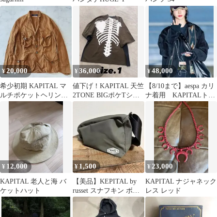
20,000
36,000
48,000
¥
¥
¥
希少初期 KAPITAL マ
値下げ！KAPITAL 天竺
【8/10まで】aespa カリ
ルチポケットヘリンボ
2TONE BIGポケTシャ
ナ着用 KAPITALトラ
ーンミリタリージャケ
ツ（BONEpt）
ックジャケット
ット 3 L
12,000
1,500
23,000
¥
¥
¥
KAPITAL 老人と海 バ
【美品】KEPITAL by
KAPITAL ナジャネック
ケットハット
russet スナフキン ボデ
レス レッド
ィバッグ カーキ