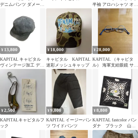
デニムパンツ ダメージ
半袖 アロハシャツ オー
リメイク加工
プンカラー
13,800
18,000
28,000
¥
¥
¥
KAPITAL キャピタル
キャピタル KAPITAL
KAPITAL （キャピタ
ヴィンテージ加工 デニ
迷彩メッシュキャップ
ル） 海軍支給眼鏡 サン
ム ワーク キャップ
グラス 2
2,500
9,800
8,800
¥
¥
¥
KAPITALキャピタルフ
KAPITAL イージーパン
KAPITAL fastcolor バン
ック
ツ ワイドパンツ
ダナ ブラック 山田
蓮