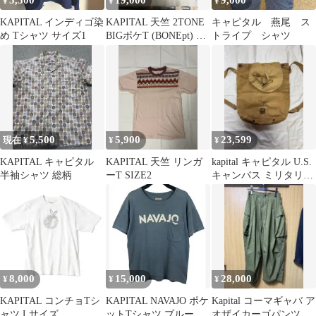
5,500
19,000
9,000
¥
¥
¥
KAPITAL インディゴ染
KAPITAL 天竺 2TONE
キャピタル 燕尾 ス
め Tシャツ サイズ1
BIGポケT (BONEpt) ト
トライプ シャツ
リコロール
5,500
5,900
23,599
現在 ¥
¥
¥
KAPITAL キャピタル
KAPITAL 天竺 リンガ
kapital キャピタル U.S.
半袖シャツ 総柄
ーT SIZE2
キャンバス ミリタリー
リュック 茶 美品
8,000
15,000
28,000
¥
¥
¥
KAPITAL コンチョTシ
KAPITAL NAVAJO ポケ
Kapital コーマギャバ ア
ャツ Lサイズ
ットTシャツ ブルーグ
オザイカーゴパンツ カ