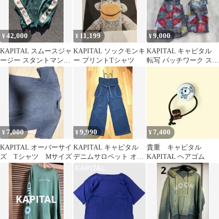
42,000
11,199
9,000
¥
¥
¥
KAPITAL スムースジャ
KAPITAL ソックモンキ
KAPITAL キャピタル
ージー スタントマン＆
ー プリントTシャツ
転写 パッチワーク スト
ウーマン トラックジャ
ール（タグなし）
ケット
7,000
9,990
7,400
¥
¥
¥
KAPITAL オーバーサイ
KAPITAL キャピタル
貴重 キャピタル
ズ Tシャツ Mサイズ
デニムサロペット オー
KAPITAL ヘアゴム
バーオール サイズ1