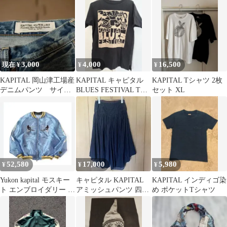
3,000
4,000
16,500
現在 ¥
¥
¥
KAPITAL 岡山津工場産
KAPITAL キャピタル
KAPITAL Tシャツ 2枚
デニムパンツ サイズ
BLUES FESTIVAL Tシ
セット XL
28
ャツ XS 希少
52,580
17,000
5,980
¥
¥
¥
Yukon kapital モスキー
キャピタル KAPITAL
KAPITAL インディゴ染
ト エンブロイダリー ボ
アミッシュパンツ 四国
め ポケットTシャツ
ンバージャケット
山城工場産