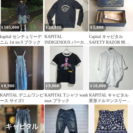
105,000
24,000
5,800
¥
¥
¥
kapital センチュリーデ
KAPITAL
Capital キャピタル
ニム 1st no.9 ブラック
INDIGENOUS パーカー
SAFETY RAZOR 特許
ブラック 古着 サイズ
剃刀 昭和レトロ
2
8,980
9,000
10,000
¥
¥
¥
KAPITAL デニムワンピ
KAPITAL Tシャツ wash
KAPITAL キャピタル
ース サイズ1
max ブラック
変形ドルマンスリーブ
ボタンダウン 半袖シャ
ツ 白