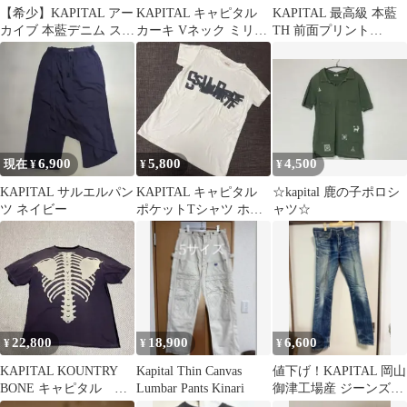
【希少】KAPITAL アー
KAPITAL キャピタル
KAPITAL 最高級 本藍
カイブ 本藍デニム スト
カーキ Vネック ミリタ
TH 前面プリント
レートデニム
リー Tシャツ OLD レア
33inch
6,900
5,800
4,500
現在 ¥
¥
¥
KAPITAL サルエルパン
KAPITAL キャピタル
☆kapital 鹿の子ポロシ
ツ ネイビー
ポケットTシャツ ホワ
ャツ☆
イト 0
22,800
18,900
6,600
¥
¥
¥
KAPITAL KOUNTRY
Kapital Thin Canvas
値下げ！KAPITAL 岡山
BONE キャピタル ボ
Lumbar Pants Kinari
御津工場産 ジーンズ
ーン 初期シャツ
(メンズサイズ29)