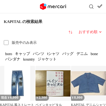
KAPITAL の検索結果
並び替え
販売中のみ表示
キャップ
パンツ
tシャツ
バッグ
デニム
boro
bone
バンダナ
ジャケット
kountry
6,000
2,300
8,000
現在 ¥
¥
¥
KAPITAL風ストレート
ベインキャピタル
KAPITAL デニムシャツ