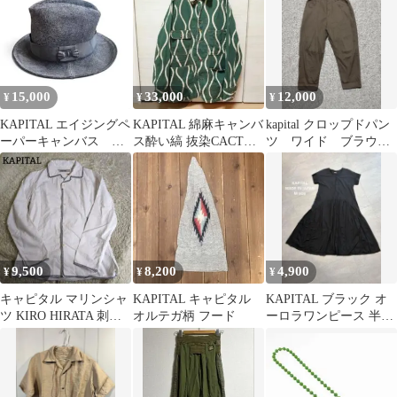
ー コットン
15,000
33,000
12,000
¥
¥
¥
KAPITAL エイジングペ
KAPITAL 綿麻キャンバ
kapital クロップドパン
ーパーキャンバス フ
ス酔い縞 抜染CACTUS
ツ ワイド ブラウ
ェドラHAT
カバーオール Lサイズ
ン サイズ0
9,500
8,200
4,900
¥
¥
¥
キャピタル マリンシャ
KAPITAL キャピタル
KAPITAL ブラック オ
ツ KIRO HIRATA 刺繍
オルテガ柄 フード
ーロラワンピース 半
ホワイト メンズ S
袖 サイズ1 国産 綿
100%