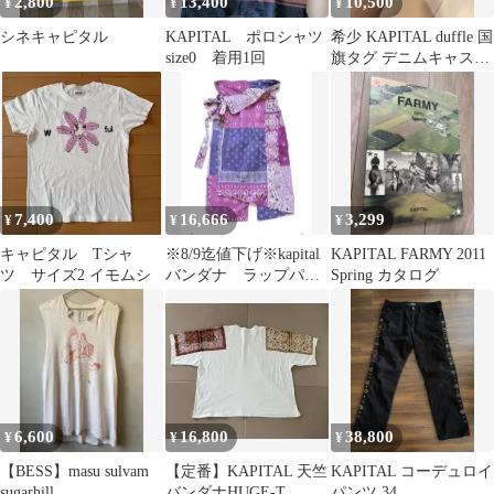
2,800
13,400
10,500
¥
¥
¥
シネキャピタル
KAPITAL ポロシャツ
希少 KAPITAL duffle 国
size0 着用1回
旗タグ デニムキャスケ
ット
7,400
16,666
3,299
¥
¥
¥
キャピタル Tシャ
※8/9迄値下げ※kapital
KAPITAL FARMY 2011
ツ サイズ2 イモムシ
バンダナ ラップパン
Spring カタログ
ツ K2004LP128
6,600
16,800
38,800
¥
¥
¥
【BESS】masu sulvam
【定番】KAPITAL 天竺
KAPITAL コーデュロイ
sugarhill
バンダナHUGE-T
パンツ 34