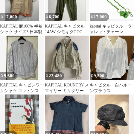
17,000
6,700
17,000
¥
¥
¥
KAPITAL 麻100% 半袖
KAPITAL キャピタル
kapital キャピタル ウ
シャツ サイズ3 日本製
14AW シモキタGOGO
ォレットチェーン ア
パンツ イージーパンツ
ーカイブ
9,600
23,480
9,500
¥
¥
¥
KAPITAL キャビンワー
KAPITAL KOUNTRY ス
キャピタル 白バルー
クシャツ コットンスト
マイリー ミリタリー シ
ンブラウス
ライプ サイズ3
ャツ ジャケット