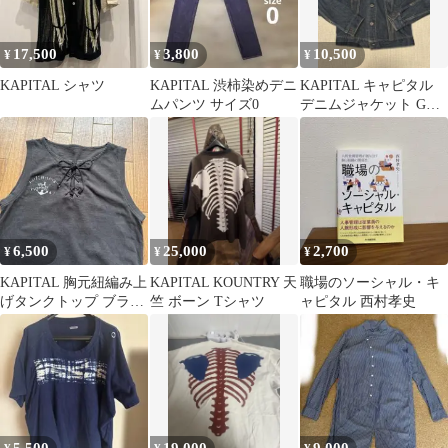
17,500
3,800
10,500
¥
¥
¥
KAPITAL シャツ
KAPITAL 渋柿染めデニ
KAPITAL キャピタル
ムパンツ サイズ0
デニムジャケット Gジ
ャン
6,500
25,000
2,700
¥
¥
¥
KAPITAL 胸元紐編み上
KAPITAL KOUNTRY 天
職場のソーシャル・キ
げタンクトップ ブラウ
竺 ボーン Tシャツ
ャピタル 西村孝史
ン