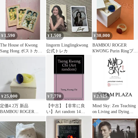
1,590
1,500
30,000
¥
¥
¥
The House of Kwong
lingorm Linglingkwong
BAMBOU ROGER
Sang Hong ポストカー
公式トレカ
KWONG Purin Ringプリ
ドセット
ンリング
25,000
7,770
2,525
¥
¥
¥
定価4.2万 新品
【中古】【非常に良
Mind Sky: Zen Teaching
BAMBOU ROGER
い】Art random 14
on Living and Dying
KWONG 11号 ブルー
Tseng Kwong Chi (Art
(Kwong Roshi) [ペーパ
リング
Random No 14)
ーバック] Kwong-roshi,
Jakusho? Scoville, Sally;
Okumur…