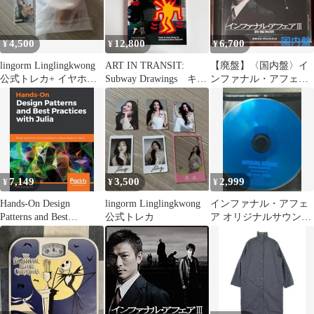
4,500
12,800
6,700
¥
¥
¥
lingorm Linglingkwong
ART IN TRANSIT:
【廃盤】〈国内盤〉イ
公式トレカ+ イヤホン
Subway Drawings キー
ンファナル・アフェア
ケース
ス・ヘリング
III オリジナル・サウン
ドトラック
7,149
3,500
2,999
¥
¥
¥
Hands-On Design
lingorm Linglingkwong
インファナル・アフェ
Patterns and Best
公式トレカ
ア オリジナルサウンド
Practices with Julia:
トラック CD 2002年 ケ
Proven solutions to
ースなし
common problems in
software design for Julia
1.x