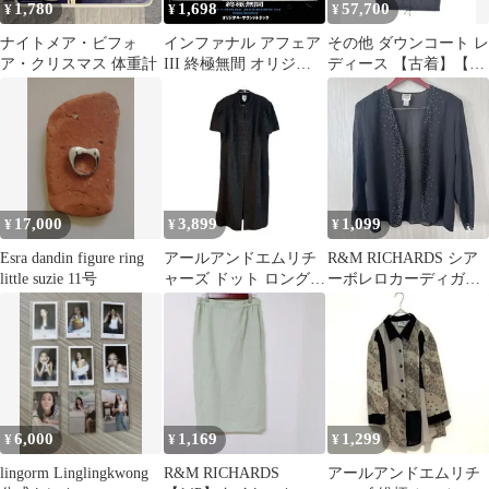
1,780
1,698
57,700
¥
¥
¥
ナイトメア・ビフォ
インファナル アフェア
その他 ダウンコート レ
ア・クリスマス 体重計
III 終極無間 オリジナ
ディース 【古着】【中
ル サウンドトラック
古】【送料無料】
【CD、音楽 中古 CD】
レンタル落ち
17,000
3,899
1,099
¥
¥
¥
Esra dandin figure ring
アールアンドエムリチ
R&M RICHARDS シア
little suzie 11号
ャーズ ドット ロングワ
ーボレロカーディガン
ンピース 半袖
14 ラインストーン 黒
3L【黒】パーティー
6,000
1,169
1,299
¥
¥
¥
lingorm Linglingkwong
R&M RICHARDS
アールアンドエムリチ