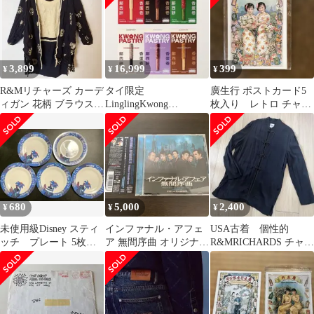
3,899
16,999
399
¥
¥
¥
R&Mリチャーズ カーデ
タイ限定
廣生行 ポストカード5
ィガン 花柄 ブラウス
LinglingKwong
枚入り レトロ チャイ
3L 紺 アセテート お出
KwongPastry 6箱セット
ナドレス
かけ
680
5,000
2,400
¥
¥
¥
未使用級Disney スティ
インファナル・アフェ
USA古着 個性的
ッチ プレート 5枚セ
ア 無間序曲 オリジナ
R&MRICHARDS チャイ
ット プラスチック直径
ル・サウンドトラック
ナジャケット シャツジ
約15
CD
ャケット