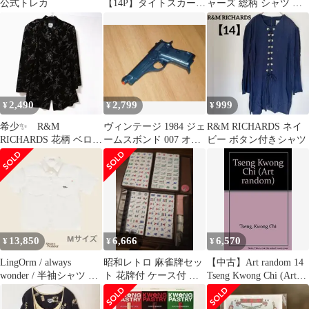
公式トレカ
【14P】タイトスカート
ャーズ 総柄 シャツ 七
ライトグリーン 春服
分袖 チュニック 灰 黒
L-XL
2,490
2,799
999
¥
¥
¥
希少✨️ R&M
ヴィンテージ 1984 ジェ
R&M RICHARDS ネイ
RICHARDS 花柄 ベロア
ームスボンド 007 オー
ビー ボタン付きシャツ
長袖 トップス
トマティック トーイガ
ン
13,850
6,666
6,570
¥
¥
¥
LingOrm / always
昭和レトロ 麻雀牌セッ
【中古】Art random 14
wonder / 半袖シャツ M
ト 花牌付 ケース付 香
Tseng Kwong Chi (Art
サイズ
港製
Random No 14)