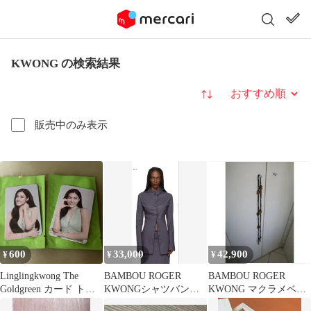
KWONG の検索結果
並び替え
販売中のみ表示
600
33,000
42,900
¥
¥
¥
Linglingkwong The
BAMBOU ROGER
BAMBOU ROGER
Goldgreen カード トレ
KWONGシャツバンブ
KWONG マクラメベル
カ
ーロジャークォン
ト