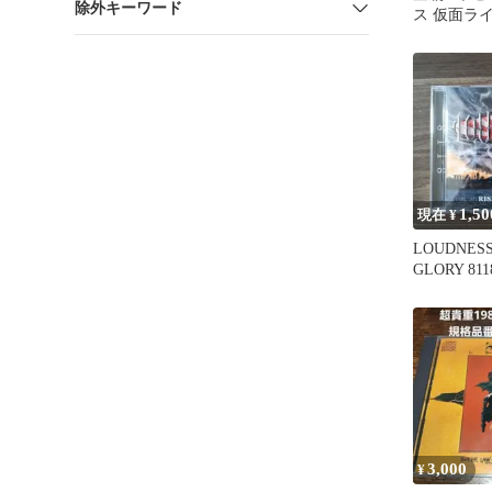
除外キーワード
ス 仮面ラ
ン
1,50
現在 ¥
LOUDNESS
GLORY 811
3,000
¥