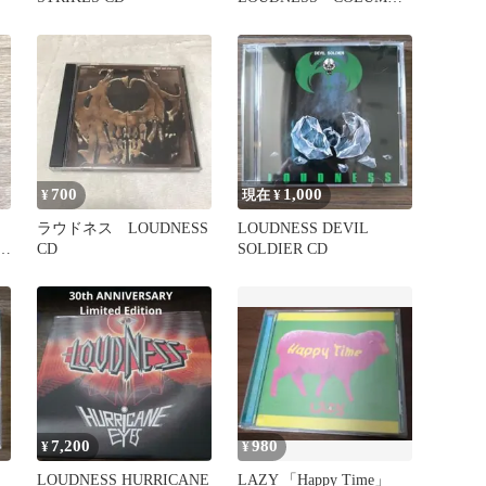
A YEARS」【BEST】
700
1,000
¥
現在 ¥
ラウドネス LOUDNESS
LOUDNESS DEVIL
D
CD
SOLDIER CD
7,200
980
¥
¥
LOUDNESS HURRICANE
LAZY 「Happy Time」