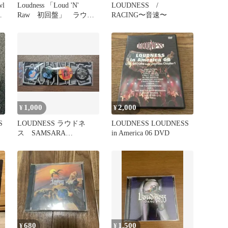
wl
Loudness 「Loud 'N'
LOUDNESS /
ネ
Raw 初回盤」 ラウド
RACING〜音速〜
ネス ジャパメタ
1,000
2,000
¥
¥
S
LOUDNESS ラウドネ
LOUDNESS LOUDNESS
ス SAMSARA
in America 06 DVD
FLIGHT 輪廻飛翔 缶
バッチ
680
1,500
¥
¥