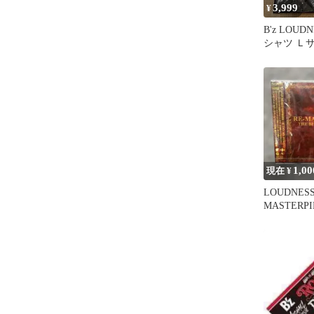
3,999
¥
B'z LOUD
シャツ Ｌ
1,00
現在 ¥
LOUDNESS
MASTERPI
品【未開封