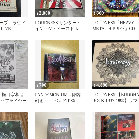
2,000
800
¥
¥
ープ ラウド
LOUDNESS サンダー・
LOUDNESS「HEAVY
LIVE
イン・ジ・イースト レコ
METAL HIPPIES」CD
ード 洋楽 音楽 帯付き格
安
700
4,890
¥
¥
SS 樋口宗孝追
PANDEMONIUM～降臨
LOUDNESS 【BUDDH
09 フライヤー
幻術～ LOUDNESS
ROCK 1997-1999】リマ
ター版