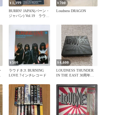
1,399
700
¥
¥
BURRN! JAPAN(バーン・
Loudness DRAGON
ジャパン) Vol.19 ラウド
ネス
500
4,600
¥
¥
・
ラウドネス BURNING
LOUDNESS THUNDER
ネ
LOVE 7インチレコード
IN THE EAST 30周年記
念盤