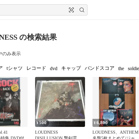
DNESS の検索結果
中のみ表示
ア
tシャツ
レコード
キャップ
バンドスコア
dvd
the
soldie
500
6,800
¥
¥
l.41
LOUDNESS
LOUDNESS、ANTHEM
S特集 DVD付
DISILLUSION 撃剣霊化
名盤5枚まとめて/ジャ