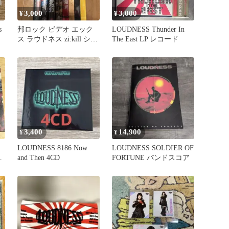
3,000
3,000
¥
¥
s
邦ロック ビデオ エック
LOUDNESS Thunder In
ス ラウドネス zi:kill シャ
The East LP レコード
ムシェイド
3,400
14,900
¥
¥
LOUDNESS 8186 Now
LOUDNESS SOLDIER OF
and Then 4CD
FORTUNE バンドスコア