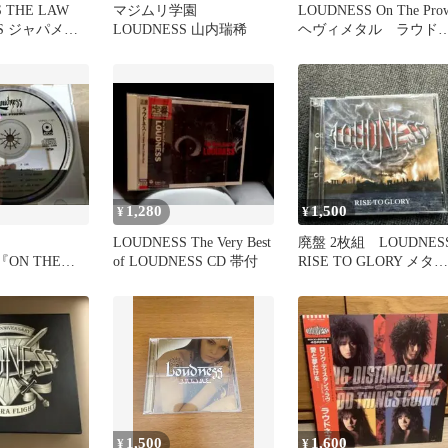
 THE LAW
マジムリ学園
LOUDNESS On The Pro
L'S ジャパメ
LOUDNESS 山内瑞稀
ヘヴィメタル ラウド
メタル
ス
1,280
1,500
¥
¥
LOUDNESS The Very Best
廃盤 2枚組 LOUDNES
☆『ON THE
of LOUDNESS CD 帯付
RISE TO GLORY メタ
国内盤
ル ジャパメタ
1,500
1,600
¥
¥