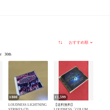
並び替え
r
30th
800
1,599
¥
¥
LOUDNESS LIGHTNING
【送料無料】
パ
STRIKES CD
LOUDNESS「COLUMBI