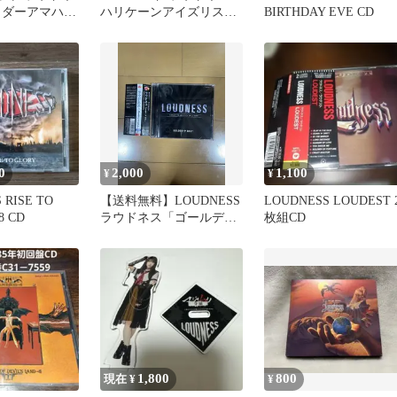
イダーアマハガ
ハリケーンアイズリスキ
BIRTHDAY EVE CD
ーウーマン/LONG 3枚セ
ット
0
2,000
1,100
¥
¥
 RISE TO
【送料無料】LOUDNESS
LOUDNESS LOUDEST 
8 CD
ラウドネス「ゴールデン
枚組CD
☆ベスト」【BEST】
1,800
800
現在 ¥
¥