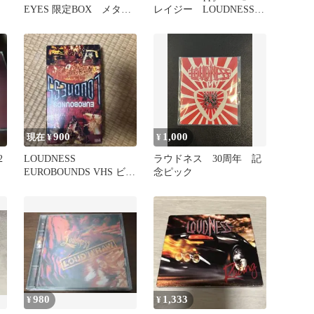
EYES 限定BOX メタ
レイジー LOUDNESS
ル ジャパメタ
ジャパメタ
900
1,000
現在 ¥
¥
2
LOUDNESS
ラウドネス 30周年 記
EUROBOUNDS VHS ビデ
念ピック
オ
980
1,333
¥
¥