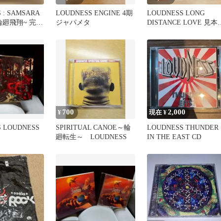
 : SAMSARA
LOUDNESS ENGINE 4期
LOUDNESS LONG
~輪廻飛翔~ 完全
ジャパメタ
DISTANCE LOVE 見本
1988年希少盤
700
2,000
¥
現在 ¥
 LOUDNESS
SPIRITUAL CANOE～輪
LOUDNESS THUNDER
廻転生～ LOUDNESS
IN THE EAST CD