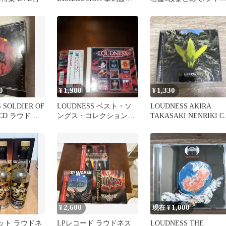
CD
メタ
0
1,900
1,330
¥
¥
 SOLDIER OF
LOUDNESS ベスト・ソ
LOUDNESS AKIRA
 CD ラウドネ
ングス・コレクション
TAKASAKI NENRIKI C
CD 2枚組
国内盤
2,600
1,000
¥
現在 ¥
ット ラウドネ
LPレコード ラウドネス
LOUDNESS THE