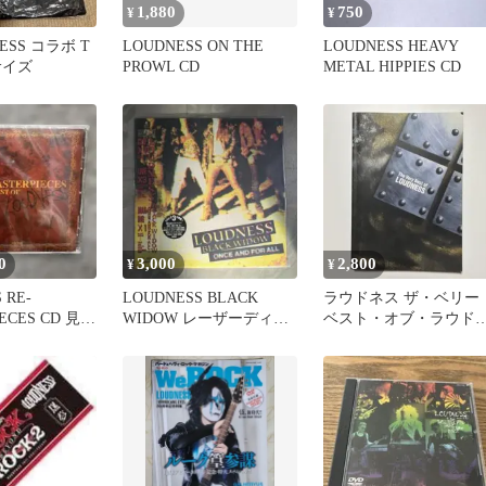
1,880
750
¥
¥
NESS コラボ T
LOUDNESS ON THE
LOUDNESS HEAVY
サイズ
PROWL CD
METAL HIPPIES CD
0
3,000
2,800
¥
¥
 RE-
LOUDNESS BLACK
ラウドネス ザ・ベリー
ECES CD 見本
WIDOW レーザーディス
ベスト・オブ・ラウド
】
ク
ス