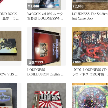
1,000
2,000
¥
¥
OND ROCK
WeROCK vol.060 ルーク
LOUDNESS The Soldier'
’z 黒夢 ラウ
篁参謀 LOUDNESS特集
Just Came Back
聖飢魔II
999
880
現在 ¥
¥
S
LOUDNESS
【CD】LOUDNESS CD
DOW VHS ビ
DISILLUSION English ラ
ラウドネス (1992年盤)
ウドネス
TAIJI参加盤