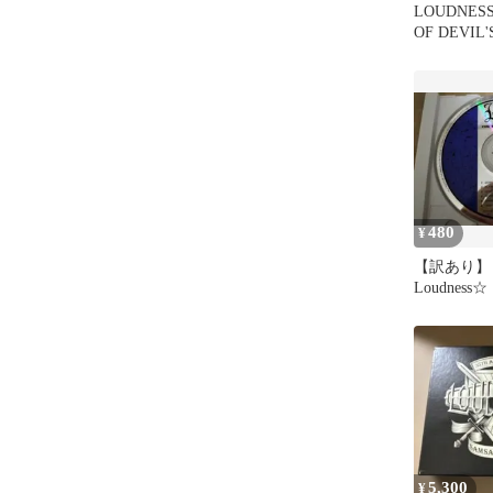
LOUDNESS
OF DEVI
タ ヘヴィ
480
¥
【訳あり】
Loudness
PROWL』
5,300
¥