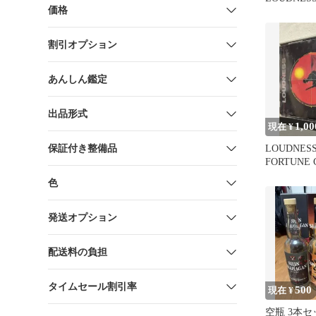
価格
割引オプション
あんしん鑑定
出品形式
1,00
現在 ¥
保証付き整備品
LOUDNESS
FORTUNE
ス
色
発送オプション
配送料の負担
タイムセール割引率
500
現在 ¥
空瓶 3本セ