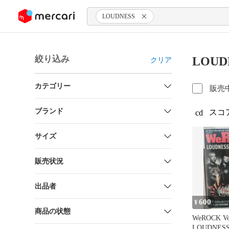
ンツにスキップ
LOUDNESS
絞り込み
LOU
クリア
カテゴリー
販売
ブランド
スコ
cd
サイズ
販売状況
出品者
600
¥
商品の状態
WeROCK Vo
LOUDNES