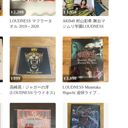
2,200
1,950
¥
¥
LOUDNESS マフラータ
AKB48 村山彩希 舞台マ
オル 2019～2020
ジムリ学園LOUDNESS
899
3,090
¥
¥
A
高崎晃 / ジャガーの牙
LOUDNESS Munetaka
ス
(LOUDNESS/ラウドネス)
Higuchi 追悼ライブ
[DVD]