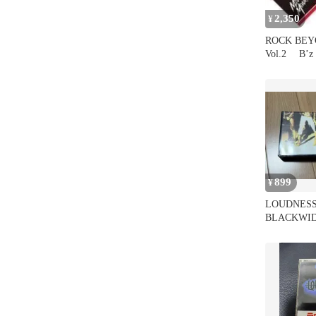
2,350
¥
ROCK BEY
Vol.2 B
ドネス
899
¥
LOUDNES
BLACKWI
デオ