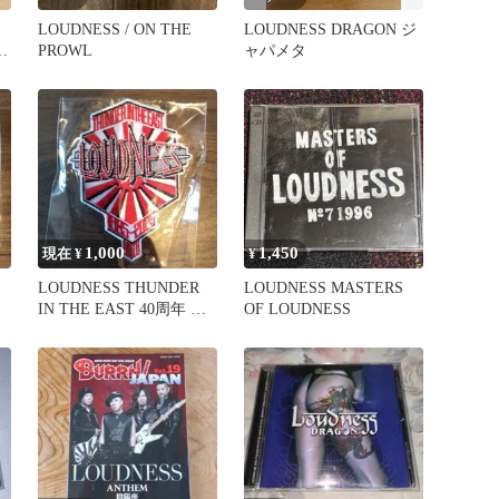
LOUDNESS / ON THE
LOUDNESS DRAGON ジ
盤
PROWL
ャパメタ
1,000
1,450
現在 ¥
¥
LOUDNESS THUNDER
LOUDNESS MASTERS
IN THE EAST 40周年 ワ
OF LOUDNESS
ッペン