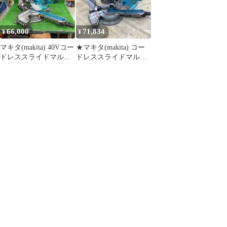
66,000
71,834
¥
¥
マキタ(makita) 40Vコー
★マキタ(makita) コー
ドレススライドマルノ
ドレススライドマルノ
コ モデル：LS009GZ
コLS009GZ 40V 本体の
【本体のみ】【川崎
み【越谷店】
店】