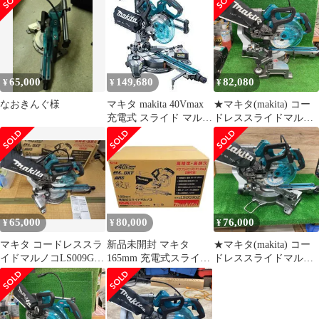
丸ノコ 【新品未開封
ルノコ 本体のみ 丸
のみ LS009GZ
品】 22606R65
ノコ 丸のこ 165ｍｍ
312mm（一尺）切断 未
【中古】
使用長期保管品
65,000
149,680
82,080
¥
¥
¥
なおきんぐ様
マキタ makita 40Vmax
★マキタ(makita) コー
充電式 スライド マルノ
ドレススライドマルノ
コ 本体のみ LS009GZ
コLS009GZ【川崎店】
鮫肌チップソー付 丸の
こ 丸鋸 木工 建築 建
設 内装 造作 建て方
65,000
80,000
76,000
¥
¥
¥
マキタ コードレススラ
新品未開封 マキタ
★マキタ(makita) コー
イドマルノコLS009GZ
165mm 充電式スライド
ドレススライドマルノ
40V 本体のみ
マルノコ LS009GZ
コLS009GZ【町田店】