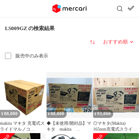
LS009GZ の検索結果
並び替え
販売中のみ表示
88,000
88,000
93,000
¥
¥
¥
makita マキタ 充電式ス
◆【未使用/開封品】マ
◎マキタ(Makita)
ライドマルノコ
キタ makita
165mm充電式スライド
LS009GZ マキタブルー
LS009GZ スライドマ
マルノコ 40Vmax 本体