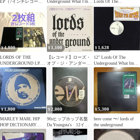
EP（7インチレコー
Underground What I'm
Lords Of The
ド）
After
Underground Hiphop
4,800
1,100
1,628
¥
¥
¥
LORDS OF THE
【レコード】ローズ・
12” Lords Of The
UNDERGROUND LP.シ
オブ・ジ・アンダーグ
Underground What Im
ングル 2枚組
ラウンド flow on
After Y58321 Pendulum
12COOL294
Records /00250
1,800
2,000
5,300
¥
¥
¥
MARLEY MARL HIP
90sヒップホップ名盤
here come 〜/ lords of
HOP DICTIONARY
Da Youngsta's 12イン
the underground
Vol.1
チ