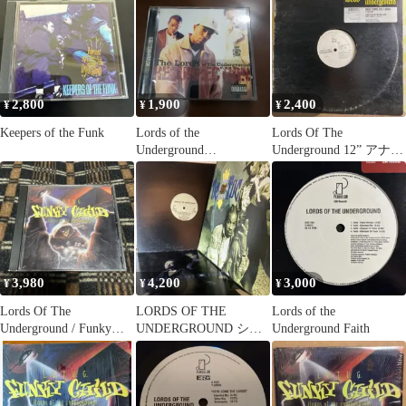
2,800
1,900
2,400
¥
¥
¥
Keepers of the Funk
Lords of the
Lords Of The
Underground
Underground 12” アナロ
RESURRECTION CD
グ
3,980
4,200
3,000
¥
¥
¥
Lords Of The
LORDS OF THE
Lords of the
Underground ‎/ Funky
UNDERGROUND シン
Underground Faith
Child
グル3枚セット