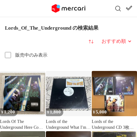
Lords_Of_The_Underground の検索結果
並び替え
販売中のみ表示
1,200
1,800
5,000
¥
¥
¥
Lords Of The
Lords of the
Lords of the
Underground Here Come
Underground What I'm
Underground CD 3枚セ
The..
After
ット