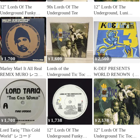
12” Lords Of The
90s Lords Of The
12” Lords Of The
Underground Funky
Underground Tee
Underground, Luni
Child 066330
M.O.N.E.Y. / Lunitic
PENDULUM RECORDS
Asylum UBLMT11
/00250
Undaground Buttas
/00250
1,700
1,600
2,500
¥
¥
¥
Marley Marl It All Real
Lords of the
K-DEF PRESENTS
REMIX MURO レコー
Underground Tic Toc レ
WORLD RENOWN（7
ド
コード
インチレコード）
1,700
1,738
2,178
¥
¥
¥
Lord Tariq "This Cold
12” Lords Of The
12” Lords Of The
World" レコード
Underground Funky
Underground Tic Toc