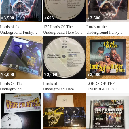
3,500
603
3,500
¥
¥
¥
Lords of the
12” Lords Of The
Lords of the
Underground Funky
Underground Here Come
Underground Funky
Child
The Lords Y58065
Childレコード
Pendulum Records
/00250
3,000
2,000
2,480
¥
¥
¥
Lords Of The
Lords of the
LORDS OF THE
Underground
Underground Here
UNDERGROUND /
Come〜レコード
CHIEF ROCKA /
Pendulum Records / 0-
66302