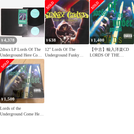
Child 066330
Y58246 PENDULUM
PENDULUM /00250
/00250
4,378
638
1,400
¥
¥
¥
2discs LP Lords Of The
12” Lords Of The
【中古】輸入洋楽CD
Underground Here Come
Underground Funky
LORDS OF THE
The Lords 724382775713
Child 066330
UNDERGROUND/HERE
PENDULUM /00520
PENDULUM RECORDS
COME THE LORDS[輸
/00250
入盤]
1,500
¥
Lords of the
Underground Come Here
CD