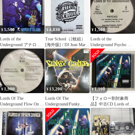
5,500
4,830
1,500
¥
¥
¥
Lords of the
True School（2枚組）
Lords of the
Underground アナログ
[海外版] / DJ Jean Maron
Underground Psycho レ
レコード
(CD)
コード
1,900
13,200
1,100
¥
¥
¥
Lords Of The
Lords Of The
【フォロー割対象商
Underground Flow On レ
Underground/Funky
品】中古CD Lords of
コード
Child/0-66330/レコー
the Underground 『Here
ド/record /LP
Come the Lords』