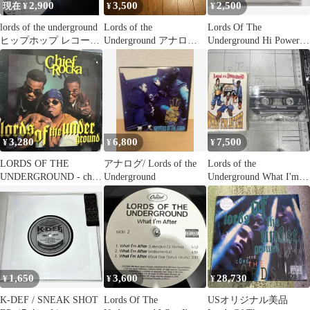
2,900
3,500
2,500
現在 ¥
¥
¥
lords of the underground
Lords of the
Lords Of The
ヒップホップ レコード
Underground アナログ
Underground Hi Power
廃盤
レコード 3枚セット
Uncut
3,280
6,800
7,500
¥
¥
¥
LORDS OF THE
アナログ/ Lords of the
Lords of the
UNDERGROUND - cheif
Underground
Underground What I'm
rocka
After
1,650
3,600
28,730
¥
¥
¥
K-DEF / SNEAK SHOT
Lords Of The
USオリジナル美品