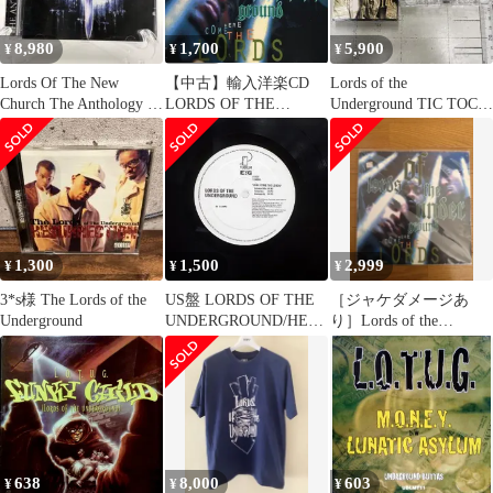
8,980
1,700
5,900
¥
¥
¥
Lords Of The New
【中古】輸入洋楽CD
Lords of the
Church The Anthology 美
LORDS OF THE
Underground TIC TOC
品
UNDERGROUND /
カセットテープ
HERE COME THE
LORDS[輸入盤]
1,300
1,500
2,999
¥
¥
¥
3*s様 The Lords of the
US盤 LORDS OF THE
［ジャケダメージあ
Underground
UNDERGROUND/HERE
り］Lords of the
COME THE
Underground 2LP
LORDS/PENDULUM
Y58065 12
638
8,000
603
¥
¥
¥