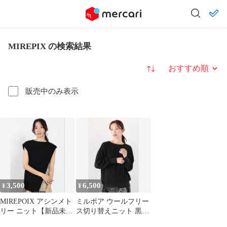
MIREPIX の検索結果
並び替え
販売中のみ表示
3,500
6,500
¥
¥
MIREPOIX アシンメト
ミルポア ウールフリー
リー ニット【新品未使
ス切り替えニット 黒
用品】
【新品未使用品】