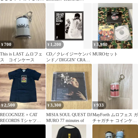
ＰＰＲ０１６ レコード
BREAKS 2024
700
1,200
3,980
¥
¥
¥
This is LAST ムロフェ
CD／クレイジーケンバ
MUROセット
ス コインケース
ンド／DIGGIN’ CRAZY
KEN BAND MIXED BY
MURO
2,500
3,300
933
¥
¥
¥
RECOGNIZE × CAT
MISIA SOUL QUEST DJ
MayForth ムロフェス ガ
RECORDS Tシャツ
MURO 77 minutes of
チャガチャ コインケー
MURO ブラック
ス メイフォ