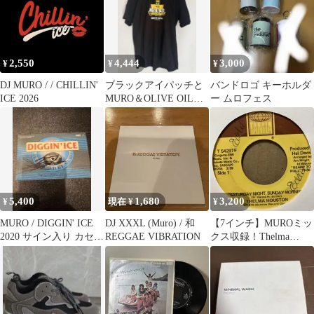
2,550
4,444
3,000
¥
¥
¥
DJ MURO / / CHILLIN'
ブラックアイパッチと
バンドロゴ キーホルダ
ICE 2026
MURO＆OLIVE OILの
ー ムロフェス
コラボTシャツ
5,400
1,680
3,200
¥
現在 ¥
¥
MURO / DIGGIN' ICE
DJ XXXL (Muro) / 和
【7インチ】MUROミッ
2020 サイン入り カセッ
REGGAE VIBRATION
クス収録！Thelma
トテープ
Houston