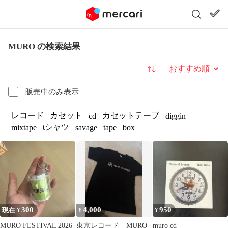
MURO の検索結果
並び替え
販売中のみ表示
レコード
カセット
カセットテープ
cd
diggin
tシャツ
mixtape
savage
tape
box
300
4,000
950
現在 ¥
¥
¥
MURO FESTIVAL 2026
東京レコード MURO
muro cd