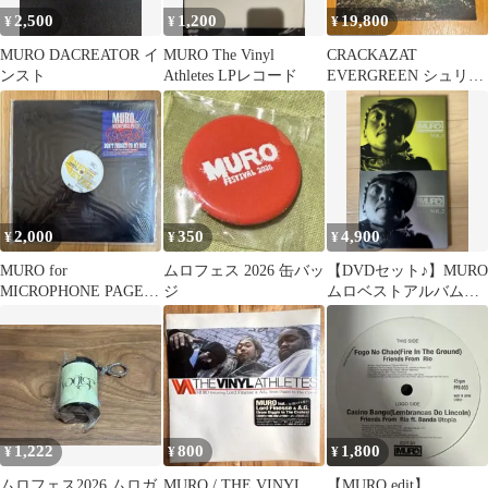
2,500
1,200
19,800
¥
¥
¥
MURO DACREATOR イ
MURO The Vinyl
CRACKAZAT
ンスト
Athletes LPレコード
EVERGREEN シュリン
ク未開封 新品
MURO
2,000
350
4,900
¥
¥
¥
MURO for
ムロフェス 2026 缶バッ
【DVDセット♪】MURO
MICROPHONE PAGER
ジ
ムロベストアルバム
12インチレコード
VOL.1 、2セット
1,222
800
1,800
¥
¥
¥
ムロフェス2026 ムロガ
MURO / THE VINYL
【MURO edit】