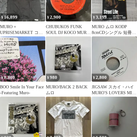
16,899
2,900
3,199
¥
¥
¥
MURO ×
CHUBUKOS FUNK
MURO ムロ KODP
UPRISEMARKET コラ
SOUL DJ KOCO MURO
8cmCDシングル 短冊
ボT XL KODP
45 7
日本語ラップ HIPHOP
8,800
980
2,800
¥
¥
¥
BOO Smile In Your Face
MURO/BACK 2 BACK
JIGSAW スカイ・ハイ
-Featuring Muro-
ムロ
MURO'S LOVERS MIX
7インチ