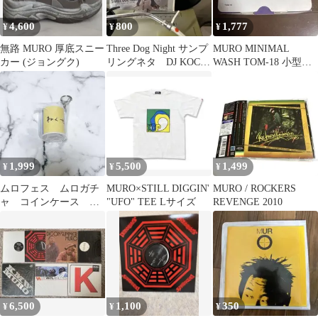
4,600
800
1,777
¥
¥
¥
無路 MURO 厚底スニー
Three Dog Night サンプ
MURO MINIMAL
カー (ジョングク)
リングネタ DJ KOCO
WASH TOM-18 小型洗
MURO
濯機
1,999
5,500
1,499
¥
¥
¥
ムロフェス ムロガチ
MURO×STILL DIGGIN'
MURO / ROCKERS
ャ コインケース
"UFO" TEE Lサイズ
REVENGE 2010
2026
6,500
1,100
350
¥
¥
¥