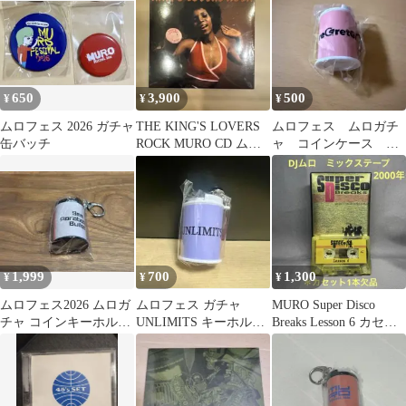
650
3,900
500
¥
¥
¥
ムロフェス 2026 ガチャ
THE KING'S LOVERS
ムロフェス ムロガチ
缶バッチ
ROCK MURO CD ム
ャ コインケース
ロ mix cd
2026
1,999
700
1,300
¥
¥
¥
ムロフェス2026 ムロガ
ムロフェス ガチャ
MURO Super Disco
チャ コインキーホルダ
UNLIMITS キーホルダ
Breaks Lesson 6 カセッ
ー 9mm Parabellum
ー
ト＊一本