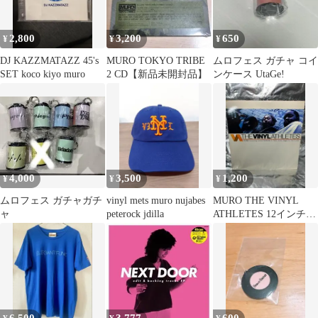
2,800
3,200
650
¥
¥
¥
DJ KAZZMATAZZ 45's
MURO TOKYO TRIBE
ムロフェス ガチャ コイ
SET koco kiyo muro
2 CD【新品未開封品】
ンケース UtaGe!
4,000
3,500
1,200
¥
¥
¥
ムロフェス ガチャガチ
vinyl mets muro nujabes
MURO THE VINYL
ャ
peterock jdilla
ATHLETES 12インチ
レコード