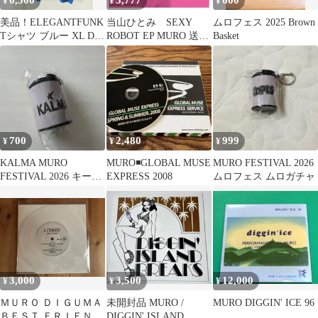
6,500
3,777
600
¥
¥
¥
美品！ELEGANTFUNK
当山ひとみ SEXY
ムロフェス 2025 Brown
Tシャツ ブルー XL DJ
ROBOT EP MURO 送料
Basket
MURO
込み
700
2,480
999
¥
¥
¥
KALMA MURO
MURO◾️GLOBAL MUSE
MURO FESTIVAL 2026
FESTIVAL 2026 キーホ
EXPRESS 2008
ムロフェス ムロガチャ
ルダー
3,000
3,500
12,000
¥
¥
¥
ＭＵＲＯ ＤＩＧＵＭＡ
未開封品 MURO /
MURO DIGGIN' ICE 96
ＢＥＳＴ ＦＲＩＥＮＤ
DIGGIN' ISLAND