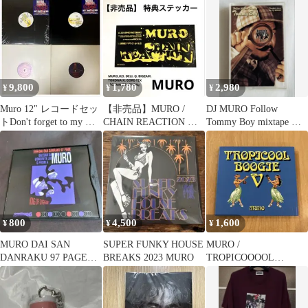
9,800
1,780
2,980
¥
¥
¥
Muro 12" レコードセッ
【非売品】MURO /
DJ MURO Follow
トDon't forget to my men
CHAIN REACTION 特
Tommy Boy mixtape ミ
他
典ステッカー 2003
ックステープ
800
4,500
1,600
¥
¥
¥
MURO DAI SAN
SUPER FUNKY HOUSE
MURO /
DANRAKU 97 PAGE
BREAKS 2023 MURO
TROPICOOOOL
CD HIPHOP
BOOGIE 5