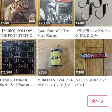
500
2,100
600
¥
¥
¥
【MURO】FOLLOW
Ryozo Band With The
プラグ用 シングルフッ
THE FOOT STEPS OF
Muro Players
ク 菅ムロ 24号
TOMMY BOY
2,500
700
300
¥
¥
¥
DJ MURO Bitter &
MURO FESTIVAL 2026
ムロフェス2023ラバー
Sweet -Soul Flavoor- ム
ガチャ コインシリンダ
バンド
ロ
ー AJISAI
次へ