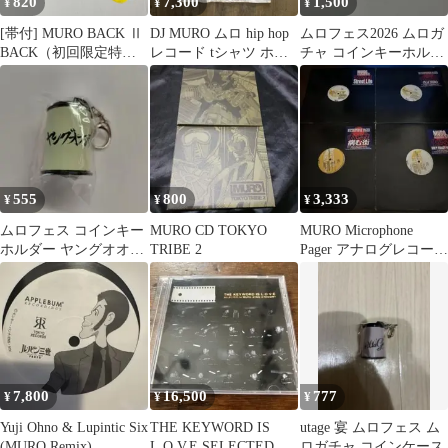
820
7,300
1,500
¥
¥
¥
[帯付] MURO BACK Ⅱ
DJ MURO ムロ hip hop
ムロフェス2026 ムロガ
BACK（初回限定特殊
レコード tシャツ ホワ
チャ コインキーホルダ
パッケージ）
イト M
ーLACCOTOWER
CTCR14305（国内盤）
(T26) [Y4]
555
800
3,333
¥
¥
¥
ムロフェス コインキー
MURO CD TOKYO
MURO Microphone
ホルダー ヤングオオハ
TRIBE 2
Pager アナログレコード
ラ
4枚セット
7,800
16,500
777
¥
¥
¥
Yuji Ohno & Lupintic Six
THE KEYWORD IS
utage 宴 ムロフェス ム
(MURO Remix)
L.O.V.E SELECTED BY
ロガチャ コインケース