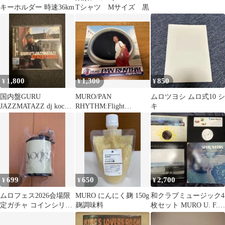
キーホルダー 時速36km
Tシャツ Mサイズ 黒
1,800
1,300
850
¥
¥
¥
国内盤GURU
MURO/PAN
ムロツヨシ ムロ式10 シ
JAZZMATAZZ dj koco
RHYTHM:Flight
キ
kiyo muro
No.11154
699
650
2,700
¥
¥
¥
ムロフェス2026会場限
MURO にんにく麹 150g
和クラブミュージック4
定ガチャ コインシリン
麹調味料
枚セット MURO U. F.
ダー yonige
O. PLAYA 等