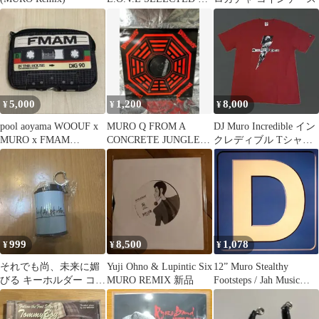
MURO
5,000
1,200
8,000
¥
¥
¥
pool aoyama WOOUF x
MURO Q FROM A
DJ Muro Incredible イン
MURO x FMAM
CONCRETE JUNGLE
クレディブル Tシャツ
POUCH
12インチ
赤 XL
999
8,500
1,078
¥
¥
¥
それでも尚、未来に媚
Yuji Ohno & Lupintic Six
12” Muro Stealthy
びる キーホルダー コイ
MURO REMIX 新品
Footsteps / Jah Music
ンケース ムロフェス
KODP98008
INCREDIBLE /00250