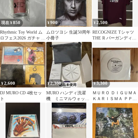
850
900
2,500
現在 ¥
¥
¥
Rhythmic Toy World ム
ムロツヨシ 生誕50周年
RECOGNIZE Tシャツ
ロフェス2026 ガチャ コ
小冊子
THE R バーガンディ
インケース
muro dj
2,600
2,300
3,300
¥
¥
¥
DJ MURO CD 4枚セッ
MURO ハンディ洗濯
ＭＵＲＯ ＤＩＧＵＭＡ
ト
機 ミニマルウォッシ
ＫＡＲＩＳＭＡ ＰＰＲ
ュ
０２２ レコード