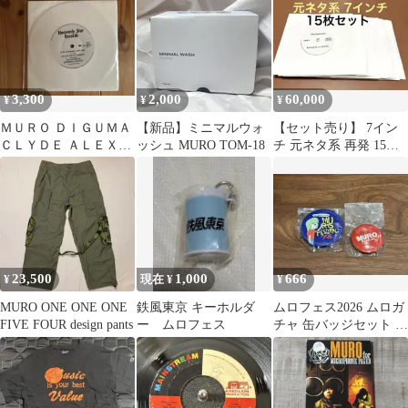
3,300
2,000
60,000
¥
¥
¥
ＭＵＲＯ ＤＩＧＵＭＡ
【新品】ミニマルウォ
【セット売り】 7イン
ＣＬＹＤＥ ＡＬＥＸＡ
ッシュ MURO TOM-18
チ 元ネタ系 再発 15枚
ＮＤＥＲ ＰＰＲ０１５
セット muro koco
レコード
23,500
1,000
666
¥
現在 ¥
¥
MURO ONE ONE ONE
鉄風東京 キーホルダ
ムロフェス2026 ムロガ
FIVE FOUR design pants
ー ムロフェス
チャ 缶バッジセット 2
個 缶バッチ