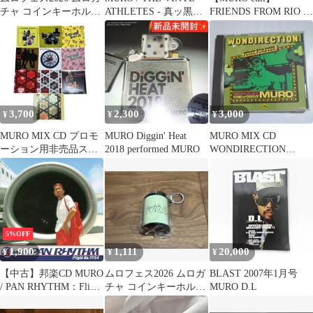
チャ コインキーホルダ
ATHLETES - 真ッ黒ニ
FRIENDS FROM RIO -
ー yonige
ナル果テ 未開封
FOGO 〜
3,700
2,300
3,000
¥
¥
¥
MURO MIX CD プロモ
MURO Diggin' Heat
MURO MIX CD
ーション用非売品ステ
2018 performed MURO
WONDIRECTION
ッカー 10枚セット
FUNK FOREVER
5%OFF
1,900
1,111
20,000
¥
¥
¥
【中古】邦楽CD MURO
ムロフェス2026 ムロガ
BLAST 2007年1月号
/ PAN RHYTHM：Flight
チャ コインキーホルダ
MURO D.L
No.11154(廃盤)
ー 夜の本気ダンス