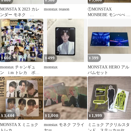
600
500
3,880
¥
¥
¥
MONSTA X 2023 カレ
monstax reason
①MONSTAX
ンダー モネク
MONBEBE モンべべ 一
monstax
期 入会特典 モネ
ク 美品
666
499
399
¥
¥
¥
monstax チャンギュ
monstax
MONSTAX HERO アル
ン i.m トレカ ポス
バムセット
カ ステッカー
3,444
1,000
1,999
¥
¥
¥
MONSTA X ミニョク
monstax モネク フライ
ミニョク アクリルスタ
トレカ
ヤー
ンド ステッカーセッ