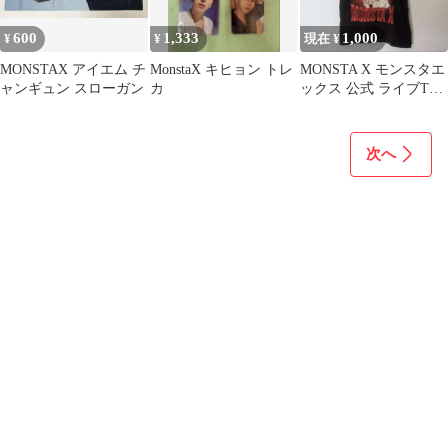
600
1,333
1,000
¥
¥
現在 ¥
MONSTAX アイエム チ
MonstaX キヒョン トレ
MONSTA X モンスタエ
ャンギュン スローガン
カ
ックス 公式 ライブTシ
ャツ モネク バンT風グ
ッズ
次へ