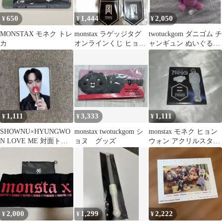
650
1,444
2,050
¥
¥
¥
MONSTAX モネク トレ
monstax ラゲッジタグ
twotuckgom ダニゴム チ
カ
オンラインくじ ヒョン
ャンギュン ぬいぐるみ
ウォン
monstax
1,111
3,333
1,111
¥
¥
¥
SHOWNU×HYUNGWO
monstax twotuckgom シ
monstax モネク ヒョン
N LOVE ME 対面トレ
ョヌ グッズ
ウォン アクリルスタン
カ Withmuu
ド
2,000
1,299
2,222
¥
¥
¥