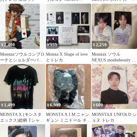
monbebeonlyトレカ
ド カード
2,400
555
2,250
¥
¥
¥
Monstaxソウルコンブロ
Monsta X Shape of love
Monstax ソウル
ーチとショルダーバッ
とトレカ
NEXUS monbebeonly ト
グ
レカ ミニョク
1,499
6,999
600
¥
¥
¥
MONSTA X (モンスタ
MONSTA X I.M ニャン
MONSTAX UNFOLD シ
エックス)総柄 Tシャツ
ギュン ミニドール チャ
ョヌ トレカ
クルーネック 半袖 黒
ンギュン