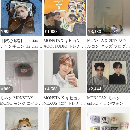
999
1,888
3,333
¥
¥
¥
【限定価格】monstax
MONSTAX キヒョン
MONSTAＸ 2017 ソウ
チャンギュン the clan
AQOSTUDIO トレカ セ
ルコン グッズ プログラ
guiltyトレカ
ット
ムブック
980
4,588
2,444
¥
¥
¥
モネク MONSTAX
MONSTA X キヒョン
MONSTAX モネク
MONG モンジ コインケ
NEXUS 台北 トレカ モ
unfold ヒョンウォン
ース 財布 コイン入れ
ネク