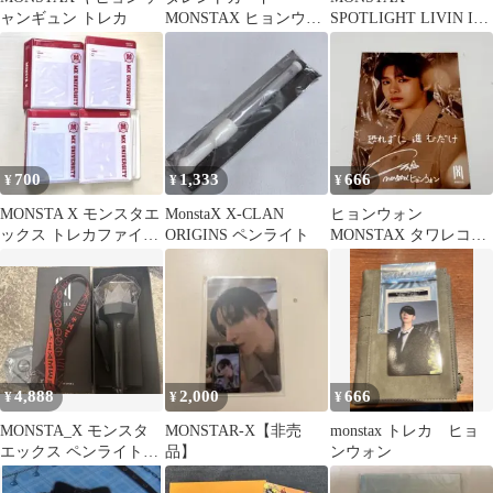
ャンギュン トレカ
MONSTAX ヒョンウォ
SPOTLIGHT LIVIN IT
ン
UP CD
700
1,333
666
¥
¥
¥
MONSTA X モンスタエ
MonstaX X-CLAN
ヒョンウォン
ックス トレカファイル
ORIGINS ペンライト
MONSTAX タワレコ特
4冊 フォトカードアル
典
バム
4,888
2,000
666
¥
¥
¥
MONSTA_X モンスタ
MONSTAR-X【非売
monstax トレカ ヒョ
エックス ペンライト
品】
ンウォン
lightstick ver.2