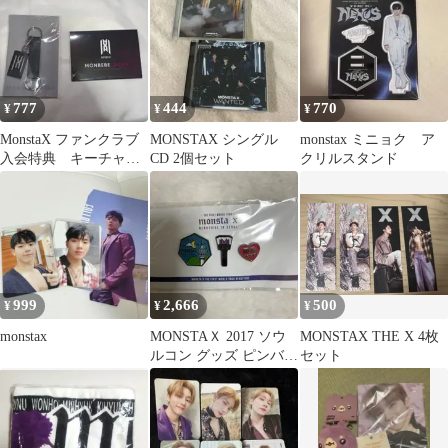
777
444
770
¥
¥
¥
MonstaX ファンクラブ
MONSTAX シングル
monstax ミニョク ア
入会特典 キーチャー
CD 2個セット
クリルスタンド
ム メッセージカー
ド モネク
999
2,666
500
¥
¥
¥
monstax
MONSTAＸ 2017 ソウ
MONSTAX THE X 4枚
ルコン グッズ ピンバッ
セット
ジ