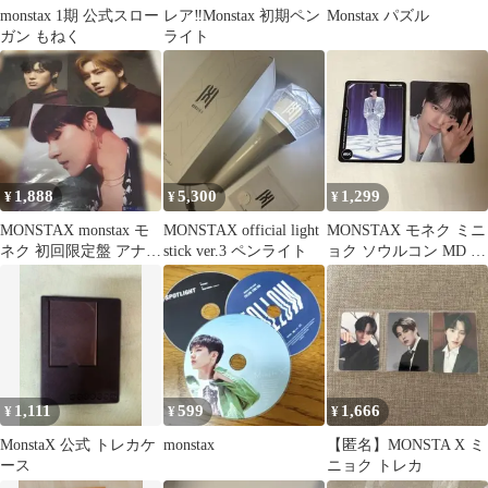
monstax 1期 公式スロー
レア‼️Monstax 初期ペン
Monstax パズル
ガン もねく
ライト
1,888
5,300
1,299
¥
¥
¥
MONSTAX monstax モ
MONSTAX official light
MONSTAX モネク ミニ
ネク 初回限定盤 アナザ
stick ver.3 ペンライト
ョク ソウルコン MD ト
ージャケット IM
レカ
1,111
599
1,666
¥
¥
¥
MonstaX 公式 トレカケ
monstax
【匿名】MONSTA X ミ
ース
ニョク トレカ