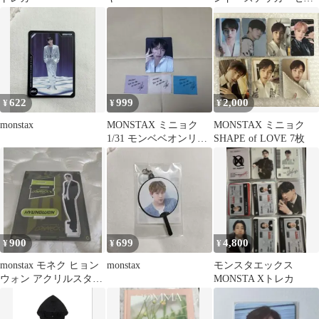
ト MONSTAX
CONNECTX
622
999
2,000
¥
¥
¥
monstax
MONSTAX ミニョク
MONSTAX ミニョク
1/31 モンベベオンリー
SHAPE of LOVE 7枚
ソウルコン トレカ
900
699
4,800
¥
¥
¥
monstax モネク ヒョン
monstax
モンスタエックス
ウォン アクリルスタン
MONSTA Xトレカ
ド