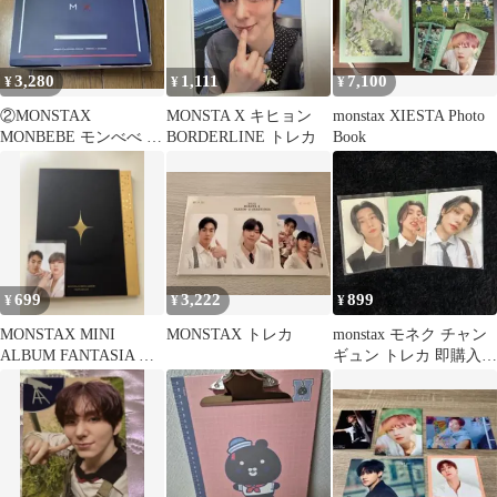
3,280
1,111
7,100
¥
¥
¥
②MONSTAX
MONSTA X キヒョン
monstax XIESTA Photo
MONBEBE モンべべ 一
BORDERLINE トレカ
Book
期 入会特典 モネ
ク 箱キズ
699
3,222
899
¥
¥
¥
MONSTAX MINI
MONSTAX トレカ
monstax モネク チャン
ALBUM FANTASIA X
ギュン トレカ 即購入
トレカ CD 付き
⭕️