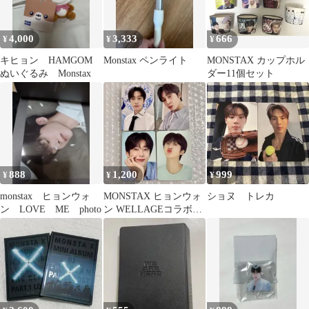
4,000
3,333
666
¥
¥
¥
キヒョン HAMGOM
Monstax ペンライト
MONSTAX カップホル
ぬいぐるみ Monstax
ダー11個セット
888
1,200
999
¥
¥
¥
monstax ヒョンウォ
MONSTAX ヒョンウォ
ショヌ トレカ
ン LOVE ME photo
ン WELLAGEコラボト
レカ 4枚②