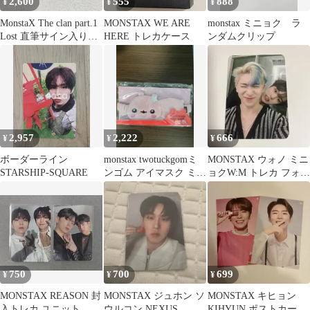
2,600
555
888
¥
¥
¥
MonstaX The clan part.1
MONSTAX WE ARE
monstax ミニョク ラ
Lost 直筆サイン入りア
HERE トレカケース
ンダムクリップ
ルバム
2,957
2,222
666
¥
¥
¥
ボーダーライン
monstax twotuckgomミ
MONSTAX ウォノ ミニ
STARSHIP-SQUARE
ンゴム アイマスク ミニ
ョクW:M トレカ フォト
ョク
カード
750
700
699
¥
¥
¥
MONSTAX REASON 封
MONSTAX ジュホン ソ
MONSTAX キヒョン
入トレカ ユニット
ウルコン NEXUS
KIHYUN ポストカー