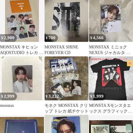
2,900
700
4,566
¥
¥
¥
MONSTAX キヒョン
MONSTAX SHINE
MONSTAX ミニョク
AQOSTUDIO トレカ セ
FOREVER CD
NEXUS ジャカルタ 特
ット 6枚
典
2,999
3,222
1,999
¥
¥
¥
monstax
モネク MONSTAX クリ
MONSTA Xモンスタエ
ップ トレカ 紙チケット
ックス グラフィックT
シャツ 男女兼用