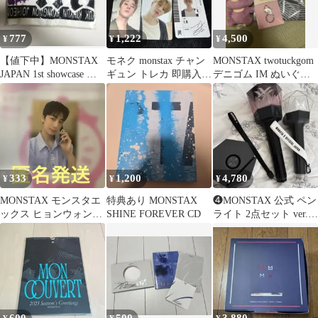
777
1,222
4,500
¥
¥
¥
【値下中】MONSTAX
モネク monstax チャン
MONSTAX twotuckgom
JAPAN 1st showcase タ
ギュン トレカ 即購入
デニゴム IM ぬいぐる
オル
⭕️
み スマホリング
333
1,200
4,780
¥
¥
¥
MONSTAX モンスタエ
特典あり MONSTAX
❹MONSTAX 公式 ペン
ックス ヒョンウォン
SHINE FOREVER CD
ライト 2点セット ver.1
THE X
ver.2