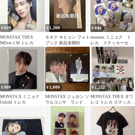
699
1,200
444
¥
¥
¥
MONSTAX THEX
モネク キヒョン フォト
monstax ミニョク ト
MDver I.M トレカ
ブック 新品未開封
レカ ステッカーセッ
ト
900
1,000
2,222
¥
¥
¥
MONSTA X ミニョク
MONSTAX ジュホン ソ
MONSTAX THEX タワ
Unfold トレカ
ウルコンサ ランドム
レコ トレカ ステッカー
トレカ
ミニョク ショヌ