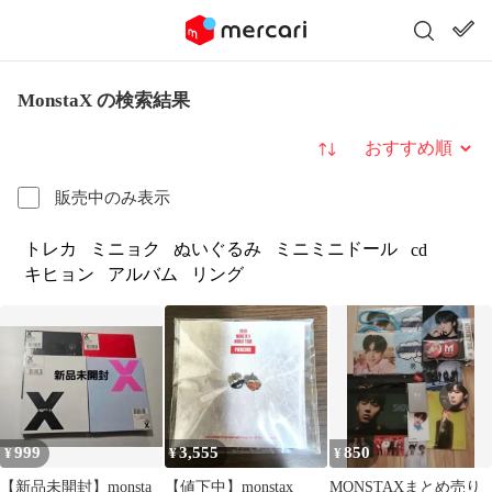
MonstaX の検索結果
並び替え
販売中のみ表示
トレカ
ミニョク
ぬいぐるみ
ミニミニドール
cd
キヒョン
アルバム
リング
999
3,555
850
¥
¥
¥
【新品未開封】monsta
【値下中】monstax
MONSTAXまとめ売り