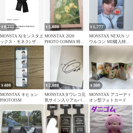
8,211
5,800
1,777
¥
¥
¥
MONSTA X(モンスタエ
MONSTAX 2020
MONSTAX NEXUS ソ
ックス・モネク) ザ・
PHOTO COMMA 特典
ウルコン MD購入特典
ネック・ザ・フーズ・
付き
トレカ
マフラー
400
2,888
300
¥
¥
¥
MONSTAX キヒョン
MONSTAXタワレコ元
MONSTAX アコーディ
PHOTOISM
気サイン入りアルバム
オン型フォトカード
(ヒョンウォン)