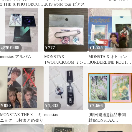
x THE X PHOTOBOOK
2019 world tour ピアス
4枚セット
888
777
1,555
現在 ¥
¥
¥
monstax アルバム
MONSTAX
MONSTA X キヒョン
TWOTUCKGOM ミンゴ
BORDERLINE ROUTE
ム ブローチ
ver
850
1,333
7,666
¥
¥
¥
MONSTAX THEＸ ミ
monstax
[即日発送][新品未開
ニョク 3枚まとめ売り
封]MONSTAX
PHOTOBOOK 2種セッ
ト