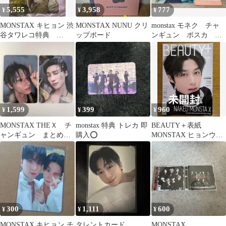
5,555
3,958
777
¥
¥
¥
MONSTAX キヒョン 渋
MONSTAX NUNU クリ
monstax モネク チャ
谷タワレコ特典
ップボード
ンギュン ポスカ セ
BORDERLINE トレカ
ット トレカ
②
1,599
399
960
¥
¥
¥
MONSTAX THEＸ チ
monstax 特典 トレカ 即
BEAUTY＋表紙
ャンギュン まとめ売
購入⭕️
MONSTAX ヒョンウォ
り
ン
300
1,111
600
¥
¥
¥
MONSTAX キヒョン チ
タレントカード
MONSTAX