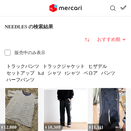
NEEDLES の検索結果
並び替え
販売中のみ表示
トラックパンツ
トラックジャケット
ヒザデル
セットアップ
シャツ
tシャツ
ベロア
パンツ
h.d
ハーフパンツ
12,000
10,300
11,111
¥
¥
¥