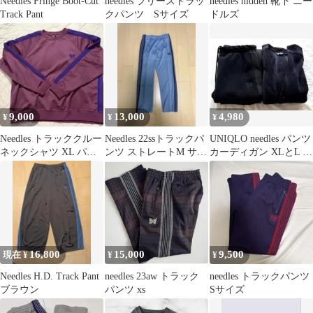
Needles Fringe Boot-Cut
needles フリーストラッ
needles hidden 靴下 ニー
Track Pant
クパンツ Sサイズ
ドルズ
9,000
13,000
4,980
¥
¥
¥
Needles トラッククルー
Needles 22ssトラックパ
UNIQLO needles パンツ
ネックシャツ XL パー
ンツ ストレートM サッ
カーディガン XLとL 2
プル
クスブルー
点 セットアップ
16,800
15,000
9,500
現在 ¥
¥
¥
Needles H.D. Track Pant
needles 23aw トラック
needles トラックパンツ
ブラウン
パンツ xs
Sサイズ