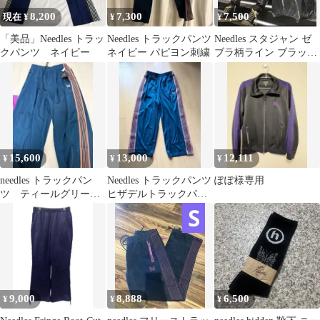
8,200
7,300
7,500
現在 ¥
¥
¥
「美品」Needles トラッ
Needles トラックパンツ
Needles スタジャン ゼ
クパンツ ネイビー
ネイビー パピヨン刺繍
ブラ柄ライン ブラック
Sサイズ
15,600
13,000
12,111
¥
¥
¥
needles トラックパン
Needles トラックパンツ
ぽぽ様専用
ツ ティールグリー
ヒザデルトラックパン
ン ヒザデル M
ツ ブルー
9,000
8,888
6,500
¥
¥
¥