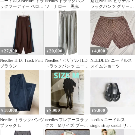
ニードルスNeedles トラ
needles トラックパン
別注Needles ヒザデルト
ックフーディー ベロア
ツ ナロー 黒赤
ラックパンツ グリーン
パーカー
正規品
27,900
20,000
4,800
¥
¥
¥
Needles H.D. Track Pant
Needles / ヒザデル H.D.
NEEDLES ニードルス
ブラウン
トラックパンツ ニード
スイムショーツ
ルズ グレー S
18,000
7,980
9,800
¥
¥
¥
Needles トラックパンツ
needles フレアースラッ
needles ニードルス
ブラック L
クス Mサイズ ブーツ
single strap sandal サイ
カットトラザース
ズ8