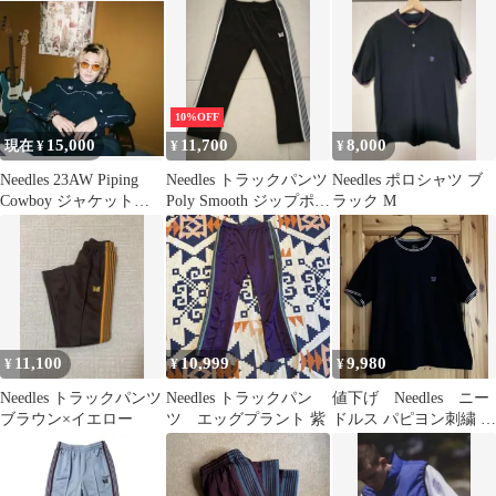
10%OFF
15,000
11,700
8,000
現在 ¥
¥
¥
Needles 23AW Piping
Needles トラックパンツ
Needles ポロシャツ ブ
Cowboy ジャケットの
Poly Smooth ジップポケ
ラック M
み
ット ブラック
11,100
10,999
9,980
¥
¥
¥
Needles トラックパンツ
Needles トラックパン
値下げ Needles ニー
ブラウン×イエロー
ツ エッグプラント 紫
ドルス パピヨン刺繍 リ
ンガーTシャツ 黒 M
サイズ