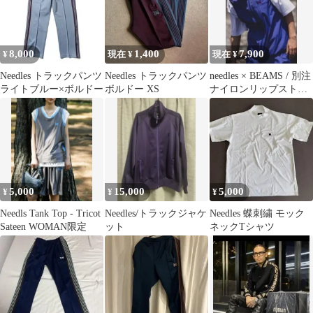
8,000
1,400
7,900
¥
現在 ¥
現在 ¥
Needles トラックパンツ
Needles トラックパンツ
needles × BEAMS / 別注
ライトブルー×ボルドー
ボルドー XS
ナイロンリップストッ
プ ベスト
5,000
15,000
5,000
¥
¥
¥
Needls Tank Top - Tricot
Needles/トラックジャケ
Needles 蝶刺繍 モック
Sateen WOMAN限定
ット
ネックTシャツ