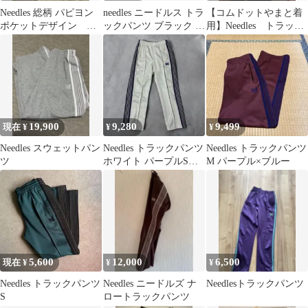
Needles 総柄 パピヨン
needles ニードルス トラ
【コムドットやまと着
ポケットデザイン T
ックパンツ ブラック ホ
用】Needles トラック
シャツ xs
ワイト Mサイズ
パンツ M ナロー
19,900
9,280
9,499
現在 ¥
¥
¥
Needles スウェットパン
Needles トラックパンツ
Needles トラックパンツ
ツ
ホワイト パープルSサ
M パープル×ブルー
イズ
5,600
12,000
6,500
現在 ¥
¥
¥
Needles トラックパンツ
Needles ニードルズ ナ
Needlesトラックパンツ
S
ロートラックパンツ