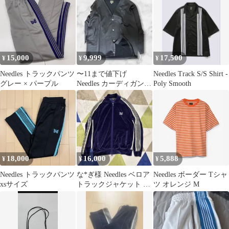
15,000
9,999
17,500
¥
¥
¥
Needles トラックパンツ
〜11まで値下げ
Needles Track S/S Shirt -
グレー × パープル
Needles カーディガン
Poly Smooth
ブラック M
18,000
16,000
5,888
¥
¥
¥
Needles トラックパンツ
な*ぎ様 Needles ベロア
Needles ボーダー Tシャ
xsサイズ
トラックジャケット パ
ツ オレンジ M
ープル M