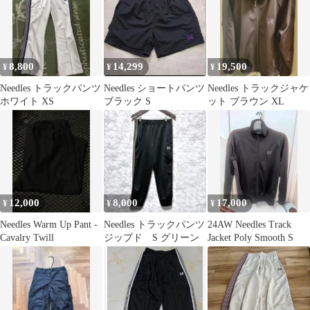
8,800
14,299
19,500
¥
¥
¥
Needles トラックパンツ
Needles ショートパンツ
Needles トラックジャケ
ホワイト XS
ブラック S
ット ブラウン XL
12,000
8,000
17,000
¥
¥
¥
Needles Warm Up Pant -
Needles トラックパンツ
24AW Needles Track
Cavalry Twill
ジップド S グリーン
Jacket Poly Smooth S