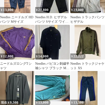
13,000
21,800
23,000
¥
¥
¥
Needles ニードルズ HD
Needles H.D. ヒザデル
Needles トラックパンツ
パンツ Mサイズ
パンツ Sサイズ ワイド
ヒザデル
パンツ
12,800
14,000
22,222
¥
¥
¥
ニードルズロングTシ
Needles パピヨン刺繍半
Needles トラックジャケ
ャツ
袖シャツ ブラック M
ット XS
バタフライ
9,500
13,000
13,500
現在 ¥
¥
¥