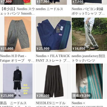
7,000
17,900
7,800
¥
¥
¥
【希少品】Needles スウ
needles ニードルス
Needles パピヨン刺繍
ェットパンツ Smooth
ポケットTシャツ ブラ
Jersey
ック
11,000
25,000
16,000
¥
¥
¥
Needles H.D Pant -
Needles × FILA TRACK
needles jeansfactory別注
Fatigue オリーブ サイ
PANT ストレート ブル
トラックパンツ
ズS
ー M
25,000
20,000
9,100
¥
¥
現在 ¥
新品 ニードルス
NEEDLES/ニードル
Needles ×