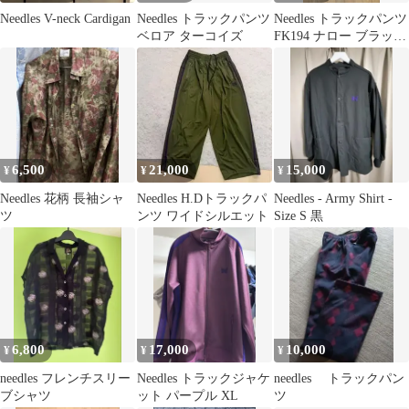
Needles V-neck Cardigan
Needles トラックパンツ
Needles トラックパンツ
ベロア ターコイズ
FK194 ナロー ブラック
パープル M
6,500
21,000
15,000
¥
¥
¥
Needles 花柄 長袖シャ
Needles H.Dトラックパ
Needles - Army Shirt -
ツ
ンツ ワイドシルエット
Size S 黒
6,800
17,000
10,000
¥
¥
¥
needles フレンチスリー
Needles トラックジャケ
needles トラックパン
ブシャツ
ット パープル XL
ツ