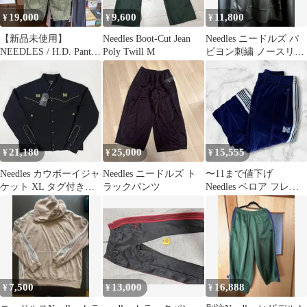
19,000
9,600
11,800
¥
¥
¥
【新品未使用】
Needles Boot-Cut Jean
Needles ニードルズ パ
NEEDLES / H.D. Pant -
Poly Twill M
ピヨン刺繍 ノースリー
Fatigue XS
ブ ベスト L
21,180
25,000
15,555
¥
¥
¥
Needles カウボーイジャ
Needles ニードルズ ト
〜11まで値下げ
ケット XL タグ付き未
ラックパンツ
Needles ベロア フレア
使用 黒 ゴールド
トラックパンツ ネイビ
ー XS
7,500
13,000
16,888
¥
¥
¥