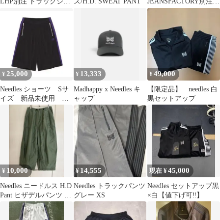
LHP別注 トラックジャ
ズ/H.D. SWEAT PANT
JEANSFACTORY別注
ケット Needles 2026最
トラックパンツ
新
25,000
13,333
49,000
¥
¥
¥
Needles ショーツ Sサ
Madhappy x Needles キ
【限定品】 needles 白
イズ 新品未使用 タ
ャップ
黒セットアップ
グ付き
10,000
14,555
45,000
¥
¥
現在 ¥
Needles ニードルス H.D
Needles トラックパンツ
Needles セットアップ黒
Pant ヒザデルパンツ サ
グレー XS
×白【値下げ可‼️】
イズ1 オリーブ