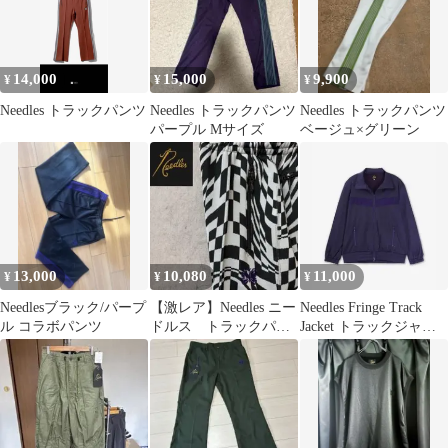
14,000
15,000
9,900
¥
¥
¥
Needles トラックパンツ
Needles トラックパンツ
Needles トラックパンツ
パープル Mサイズ
ベージュ×グリーン
13,000
10,080
11,000
¥
¥
¥
Needlesブラック/パープ
【激レア】Needles ニー
Needles Fringe Track
ル コラボパンツ
ドルス トラックパン
Jacket トラックジャケ
ツ 完売モデル 総
ット
柄 ジャージ