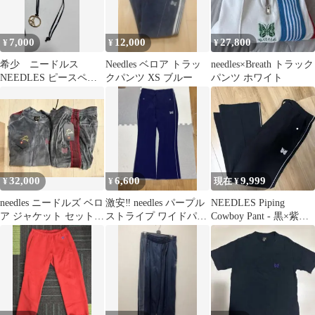
7,000
12,000
27,800
¥
¥
¥
希少 ニードルス
Needles ベロア トラッ
needles×Breath トラック
NEEDLES ピースペン
クパンツ XS ブルー
パンツ ホワイト
ダント PEACE
PENDANT
32,000
6,600
9,999
¥
¥
現在 ¥
needles ニードルズ ベロ
激安‼️ needles パープル
NEEDLES Piping
ア ジャケット セットア
ストライプ ワイドパン
Cowboy Pant - 黒×紫ピ
ップ watson着用
ツ 最終値下げ
ンク