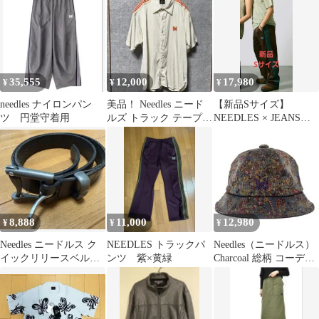
35,555
12,000
17,980
¥
¥
¥
needles ナイロンパン
美品！ Needles ニード
【新品Sサイズ】
ツ 円堂守着用
ルズ トラック テープ
NEEDLES × JEANS
シャツ 白×オレンジ
FACTORY ストレート
8,888
11,000
12,980
¥
¥
¥
Needles ニードルス ク
NEEDLES トラックパ
Needles（ニードルス）
イックリリースベルト
ンツ 紫×黄緑
Charcoal 総柄 コーデュ
ファイヤーマン
ロイ バケットハット