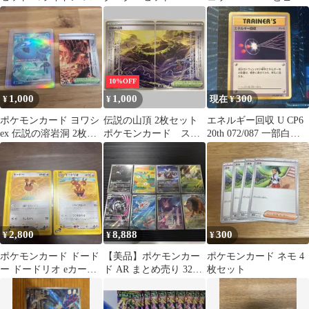
ノケガワ チャーレム
スタートデッキ 1BOX
チュウ225/742
未開封
10%OFF
1,000
1,000
300
¥
¥
現在 ¥
ポケモンカード ヨワシ
伝説の山頂 2枚セット
エネルギー回収 U CP6
ex 伝説の溶岩洞 2枚セ
ポケモンカード スト
20th 072/087 一部白か
ット
ームエメラルダ
けあり
2,800
8,888
300
¥
¥
¥
ポケモンカード ドード
【美品】ポケモンカー
ポケモンカード ネモ 4
ー ドードリオ eカード
ド AR まとめ売り 32枚
枚セット
1ED
セット