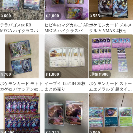
600
2,000
555
¥
¥
¥
テラパゴスex RR
ヒビキのマグカルゴ AR
ポケモンカード メルメ
MEGA ハイクラスパッ
MEGA ハイクラスパッ
タル V VMAX 4枚セッ
ク MEGAドリームex
ク MEGAドリームex
ト
145…
キ…
700
1,800
980
¥
¥
現在 ¥
ポケモンカード モトト
イーブイ 125/184 28枚
ポケモンカード ストー
カゲex パオジアンex ま
まとめ売り
ムエメラルダ 超タイプ
とめ
まとめ売り
4,200
2,222
500