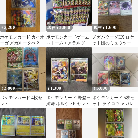
2,200
3,800
1,600
¥
現在 ¥
現在 ¥
ポケモンカード カイオ
ポケモンカードゲーム
メガバクーダEX ロケ
ーガ メガルークex 2枚
ストームエメラルダ バ
ット団のミュウツーEX
セット
ラパック 20パック
テレパスエネルギー
3,800
1,300
5,000
¥
¥
¥
ポケモンカード 4枚セ
ポケモンカード 野盗三
ポケモンカード 5枚セ
ット
姉妹 ネルケ SR セット
ット ライコウ メガレッ
クウザ他