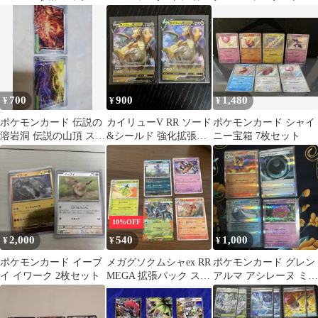
レクション ムーン キラ
まとめ売り34枚
、エネルギーつけかえ
0…
sr
700
900
1,480
¥
¥
¥
ポケモンカード 伝説の
カイリューV RR ソード
ポケモンカード シャイ
溶岩洞 伝説の山頂 スタ
&シールド 強化拡張パ
ニー宝箱 7枚セット
ジアム 2枚セット
ック Pokemon GO キ…
10%OFF
2,000
540
1,000
¥
¥
¥
ポケモンカード イーブ
メガグソクムシャex RR
ポケモンカード グレン
イ イワーク 2枚セット
MEGA 拡張パック スト
アルマ アシレーヌ ミカ
ームエメラルダ キラ
ルゲ シャドーエネルギ
0…
ー