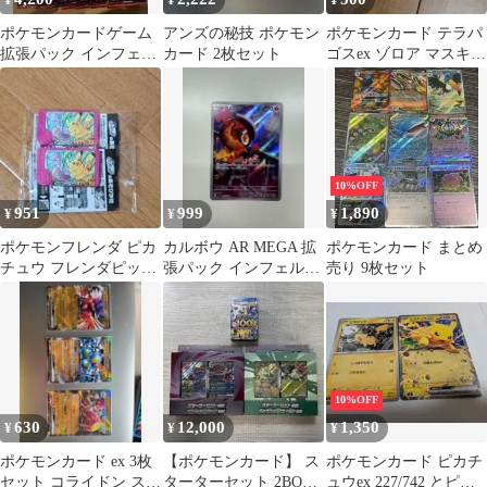
¥
¥
¥
ポケモンカードゲーム
アンズの秘技 ポケモン
ポケモンカード テラパ
拡張パック インフェル
カード 2枚セット
ゴスex ゾロア マスキッ
ノX 12パック
パ 3枚セット
10%OFF
951
999
1,890
¥
¥
¥
ポケモンフレンダ ピカ
カルボウ AR MEGA 拡
ポケモンカード まとめ
チュウ フレンダピック
張パック インフェルノ
売り 9枚セット
2枚セット
X 083/080 10枚
10%OFF
630
12,000
1,350
¥
¥
¥
ポケモンカード ex 3枚
【ポケモンカード】 ス
ポケモンカード ピカチ
セット コライドン スナ
ターターセット 2BOX
ュウex 227/742 とピカ