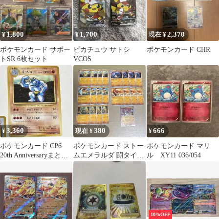
1,800
1,700
2,370
¥
¥
現在 ¥
ポケモンカード サポー
ピカチュウ サトシ
ポケモンカード CHR
トSR 6枚セット
VCOS
3,360
380
666
¥
現在 ¥
¥
ポケモンカード CP6
ポケモンカード ストー
ポケモンカード マリ
20th Anniversaryまとめ
ムエメラルダ 闘タイプ
ル XY11 036/054
売り
まとめ売り
10%OFF