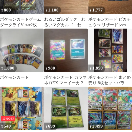
800
1,100
1,777
¥
¥
¥
ポケモンカードゲーム
わるいゴルダック わ
ポケモンカード ピカチ
ダークライV star2枚 ダ
るいマグカルゴ わる
ュウex リザードンex 計
ークライV2枚
いレアコイル
5枚
1,000
980
1,850
¥
¥
¥
ポケモンカード
ポケモンカード カラマ
ポケモンカード まとめ
ネロEX マーイーカ 2枚
売り 8枚セットバラ売
セット
り可
10%OFF
540
699
2,499
¥
¥
¥