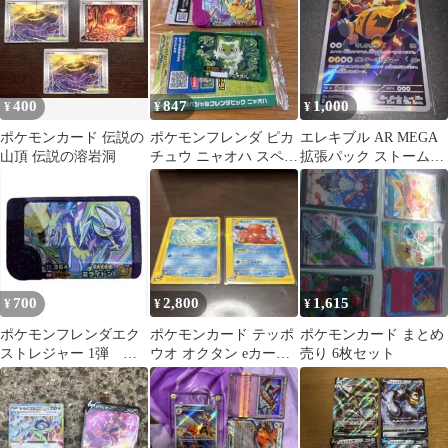
400
847
1,000
¥
¥
¥
ポケモンカード 伝説の
ポケモンフレンダ ピカ
エレキブル AR MEGA
山頂 伝説の溶岩洞
チュウ ニャオハ スペシ
拡張パック ストームエ
ャルピック
メラルダ キラ 081/076
700
2,800
1,615
¥
¥
¥
ポケモンフレンダエク
ポケモンカード テッポ
ポケモンカード まとめ
ストレジャー 1弾 ミ
ウオ オクタン eカード
売り 6枚セット
ライドン
1ED