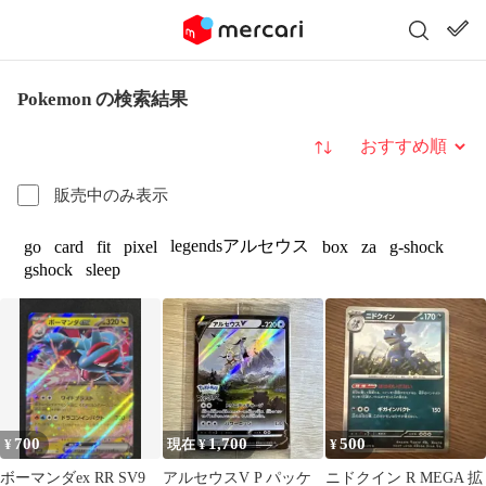
Pokemon の検索結果
並び替え
販売中のみ表示
legendsアルセウス
go
card
fit
pixel
box
za
g-shock
gshock
sleep
700
1,700
500
¥
現在 ¥
¥
ボーマンダex RR SV9
アルセウスV P パッケ
ニドクイン R MEGA 拡