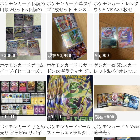
ポケモンカード 伝説の
ポケモンカード 草タイ
ポケモンカード レック
山頂 2セット&伝説の海
プ 4枚セット モンスタ
ウザV VMAX 6枚セッ
溝1セット&ぼうけんの
ーボールミラー
ト
ランタン2枚
2,000
3,900
5,000
¥
現在 ¥
¥
ポケモンカードゲーム
ポケモンカード リザー
ゲンガーex SR スカー
イーブイヒーローズ
ドンex ギラティナ グラ
レット&バイオレット
GX 8枚セット
ードン 3枚セット
ゲンガーex 2枚セット
1,111
3,111
800
¥
¥
現在 ¥
ポケモンカード まとめ
ポケモンカードゲーム
ポケモンカード V Vstar
売り ピッピex サバイブ
ストームエメラルダ未
適当売り
ギプス等 【値下げ交
開封 15パック