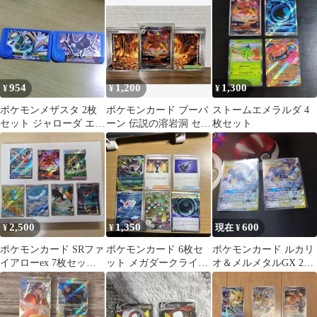
渉可能】
954
1,200
1,300
¥
¥
¥
ポケモンメザスタ 2枚
ポケモンカード ブーバ
ストームエメラルダ 4
セット ジャローダ エク
ーン 伝説の溶岩洞 セッ
枚セット
スレッグ
ト
2,500
1,350
600
¥
¥
現在 ¥
ポケモンカード SRファ
ポケモンカード 6枚セ
ポケモンカード ルカリ
イアローex 7枚セット
ット メガダークライex
オ＆メルメタルGX 2枚
まとめ売り
他
セット