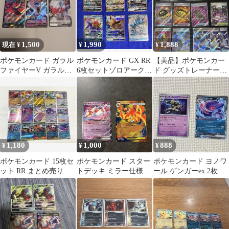
1,500
1,990
1,888
現在 ¥
¥
¥
ポケモンカード ガラル
ポケモンカード GX RR
【美品】ポケモンカー
ファイヤーV ガラルフ
6枚セットゾロアーク
ド グッズトレーナーズ
リーザーV ヒスイゾロ
GX イーブイGXシャワ
14枚セット
アークV
ーズGX
1,180
1,000
888
¥
¥
¥
ポケモンカード 15枚セ
ポケモンカード スター
ポケモンカード ヨノワ
ット RR まとめ売り
トデッキ ミラー仕様 ラ
ール ゲンガーex 2枚セ
ティアスex メガエンブ
ット
オーex