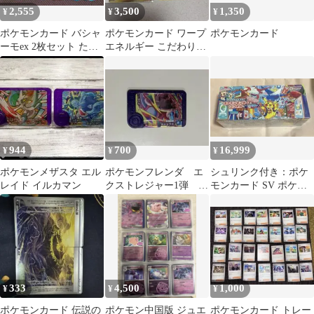
2,555
3,500
1,350
¥
¥
¥
ポケモンカード バシャ
ポケモンカード ワープ
ポケモンカード
ーモex 2枚セット たぎ
エネルギー こだわりベ
るとうし
ルト UR 2枚セット
944
700
16,999
¥
¥
¥
ポケモンメザスタ エル
ポケモンフレンダ エ
シュリンク付き：ポケ
レイド イルカマン
クストレジャー1弾 カ
モンカード SV ポケモ
メックス
ンセンターフクオカ ス
ペシャルBOX
333
4,500
1,000
¥
¥
¥
ポケモンカード 伝説の
ポケモン中国版 ジュエ
ポケモンカード トレー