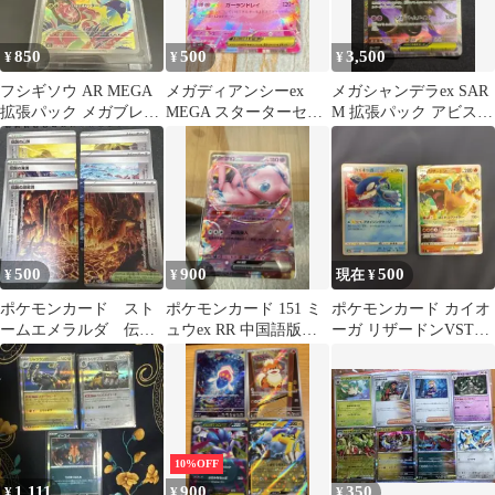
850
500
3,500
¥
¥
¥
フシギソウ AR MEGA
メガディアンシーex
メガシャンデラex SAR
拡張パック メガブレイ
MEGA スターターセッ
M 拡張パック アビスア
ブ 065/063
トMEGA メガディアン
イ キラ 113/081
シーex…
500
900
500
¥
¥
現在 ¥
ポケモンカード スト
ポケモンカード 151 ミ
ポケモンカード カイオ
ームエメラルダ 伝説
ュウex RR 中国語版
ーガ リザードンVSTAR
の山頂 伝説の溶岩
151/151
2枚セット
洞 伝説の海溝
10%OFF
1,111
900
350
¥
¥
¥