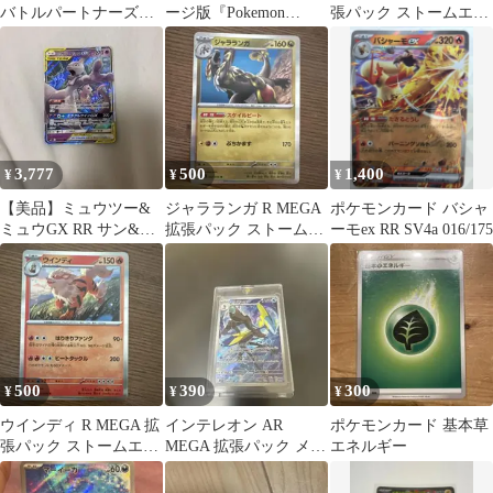
バトルパートナーズ
ージ版『Pokemon
張パック ストームエメ
072/100
LEGENDS アルセウ
ラルダ キラ 043/076
ス』早…
3,777
500
1,400
¥
¥
¥
【美品】ミュウツー&
ジャラランガ R MEGA
ポケモンカード バシャ
ミュウGX RR サン&ム
拡張パック ストームエ
ーモex RR SV4a 016/175
ーン 拡張パック ミラク
メラルダ キラ 052/076
ルツイン
500
390
300
¥
¥
¥
ウインディ R MEGA 拡
インテレオン AR
ポケモンカード 基本草
張パック ストームエメ
MEGA 拡張パック メガ
エネルギー
ラルダ キラ 011/076
シンフォニア 069/063