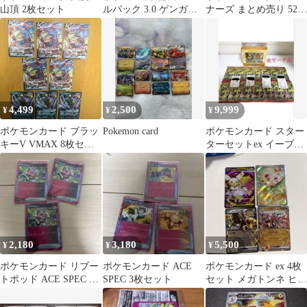
山頂 2枚セット
ルパック 3.0 ゲンガー
ナーズ まとめ売り 52枚
強化拡張パックカード
セット
(69)
4,499
2,500
9,999
¥
¥
¥
ポケモンカード ブラッ
Pokemon card
ポケモンカード スター
キーV VMAX 8枚セッ
ターセットex イーブイ
ト
ストームエメラルダ
2,180
3,180
5,500
¥
¥
¥
ポケモンカード リブー
ポケモンカード ACE
ポケモンカード ex 4枚
トポッド ACE SPEC 3
SPEC 3枚セット
セット メガトンネ ヒバ
枚セット
ニー バッフロン