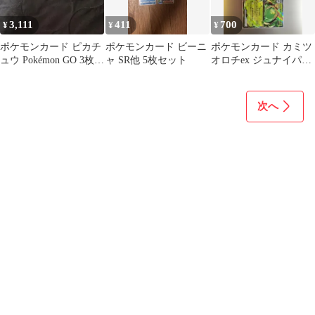
3,111
411
700
¥
¥
¥
ポケモンカード ピカチ
ポケモンカード ビーニ
ポケモンカード カミツ
ュウ Pokémon GO 3枚セ
ャ SR他 5枚セット
オロチex ジュナイパー
ット
ex ヤバソチャex
次へ