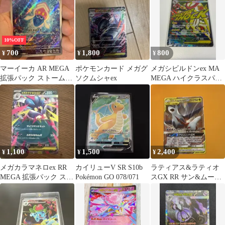
10%OFF
700
1,800
800
¥
¥
¥
マーイーカ AR MEGA
ポケモンカード メガグ
メガシビルドンex MA
拡張パック ストームエ
ソクムシャex
MEGA ハイクラスパッ
メラルダ キラ 085/076
ク MEGAドリームex キ
ラ
1,100
1,500
2,400
¥
¥
¥
メガカラマネロex RR
カイリューV SR S10b
ラティアス&ラティオ
MEGA 拡張パック スト
Pokémon GO 078/071
スGX RR サン&ムーン
ームエメラルダ キラ
拡張パック タッグボル
04…
ト キラ…