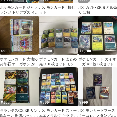
ポケモンカード ジャラ
ポケモンカード 4枚セ
ポケカ N〜RR まとめ売
ランガ トリデプス イー
ット
り 17枚
ユイ 3枚セット
900
2,000
1,700
¥
¥
¥
ポケモンカード 大地の
ポケモンカード まとめ
ポケモンカード カイオ
封印石 オーガポン かま
売り 10枚セット モンス
ーガ AR 他 6枚セット
どのめんex
ターボールキラ
500
800
999
¥
¥
¥
ラランテスGX RR サン
ポケモンカード ストー
ポケモンカードブース
&ムーン 拡張パック コ
ムエメラルダ キラ 各種
ターex rr、メタングar