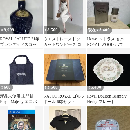
9,999
8,500
3,400
¥
¥
現在 ¥
ROYAL SALUTE 21年
ウエストレースドット
Hetras へトラス 香水
ブレンデッドスコッチ
カットワンピース ロイ
ROYAL WOOD パフュ
ウイスキー2017年7月
ヤルパーティー
ーム
600
3,500
5,400
¥
¥
¥
新品未使用 未開封
KASCO ROYAL ゴルフ
Royal Doulton Brambly
Royal Majesty エコバッ
ボール 6球セット
Hedge プレート
グ