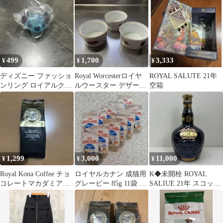
プ コーヒーカップ&ソ
ーサー ６客セット
499
1,700
3,333
¥
¥
¥
ディズニー ファッショ
Royal Worcesterロイヤ
ROYAL SALUTE 21年
ンリング ロイアルクリ
ルウースター デザート
空箱
ア
カップ ココット
1,299
3,000
11,000
¥
¥
¥
Royal Kona Coffee チョ
ロイヤルカナン 成猫用
K◆未開栓 ROYAL
コレートマカダミアナ
グレービー 85g 11袋 期
SALIUE 21年 スコッチ
ッツ
限2029.02.18
ウイスキー 700ml