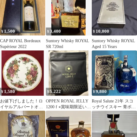
1,500
3,400
10,000
¥
¥
¥
CAP ROYAL Bordeaux
Suntory Whisky ROYAL
Suntory Whisky ROYAL
Supérieur 2022
SR 720ml
Aged 15 Years
1,580
5,222
9,800
¥
¥
¥
お値下げしました！ロ
OPPEN ROYAL JELLY
Royal Salute 21年 スコ
イヤルアルバートオー
1200 f ⭐︎賞味期限近い為
ッチウイスキー 青ボト
ルドカントリーロー
値下げ
ル
ズ 皿