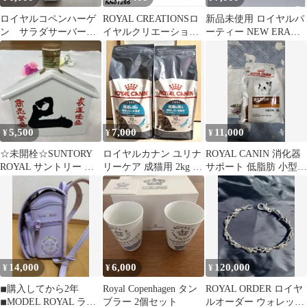
ロイヤルコペンハーゲ
ROYAL CREATIONSロ
新品未使用 ロイヤルパ
ン サラダサーバーセ
イヤルクリエーション
ーティー NEW ERA
ット
ズハワイアロハシャツS
ROYAL PARTY キャッ
箱ポケ
プ
5,500
7,000
11,000
¥
¥
¥
☆未開栓☆SUNTORY
ロイヤルカナン ユリナ
ROYAL CANIN 消化器
ROYAL サントリー ロ
リーケア 成猫用 2kg 2
サポート 低脂肪 小型犬
ーヤル 干支ボトル へび
袋セット
用 3kg 缶詰 200g
巳み
14,000
6,000
120,000
¥
¥
¥
◾︎購入してから2年
Royal Copenhagen タン
ROYAL ORDER ロイヤ
◾︎MODEL ROYAL ラン
ブラー 2個セット
ルオーダー ウォレット