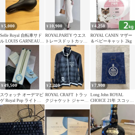
5,000
10,900
4,250
¥
¥
¥
Selle Royal 自転車サド
ROYALPARTY ウエス
ROYAL CANIN マザー
ル LOUIS GARNEAUロ
トレースドットカット
＆ベビーキャット 2kg
ゴ
ワンピース オフホワイ
ト
49,500
2,200
7,900
¥
¥
¥
スウォッチ オーデマピ
ROYAL CRAFT トラッ
Long John ROYAL
ゲ Royal Pop ライトブ
クジャケット ジャージ
CHOICE 21年 スコッチ
ルー
チェック柄 UK Mサイ
ウイスキー 古酒
ズ