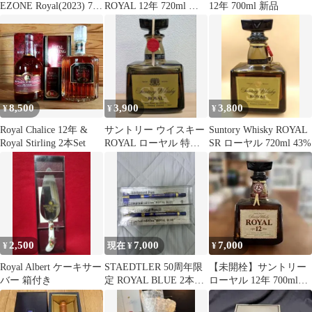
EZONE Royal(2023) 7W
ROYAL 12年 720ml サ
12年 700ml 新品
フェアウェイウッド
ントリーローヤル
FW RX-06RE(FW) (フ
レックスSR) メンズ 男
性用 右利き 右用 Cラン
ク ゴルフクラブ
8,500
3,900
3,800
¥
¥
¥
Royal Chalice 12年 &
サントリー ウイスキー
Suntory Whisky ROYAL
Royal Stirling 2本Set
ROYAL ローヤル 特級
SR ローヤル 720ml 43%
720ml
2,500
7,000
7,000
¥
現在 ¥
¥
Royal Albert ケーキサー
STAEDTLER 50周年限
【未開栓】サントリー
バー 箱付き
定 ROYAL BLUE 2本セ
ローヤル 12年 700ml
ット
43％ ROYAL 古酒