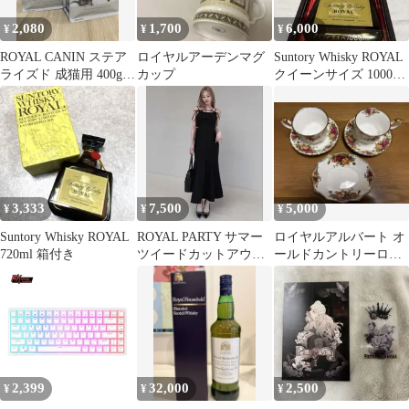
2,080
1,700
6,000
¥
¥
¥
ROYAL CANIN ステア
ロイヤルアーデンマグ
Suntory Whisky ROYAL
ライズド 成猫用 400g 2
カップ
クイーンサイズ 1000ml
袋セット
箱入り
3,333
7,500
5,000
¥
¥
¥
Suntory Whisky ROYAL
ROYAL PARTY サマー
ロイヤルアルバート オ
720ml 箱付き
ツイードカットアウト
ールドカントリーロー
キャミワンピース ブラ
ズ カップ＆ソーサー2
ック
客 ディッシュ
2,399
32,000
2,500
¥
¥
¥