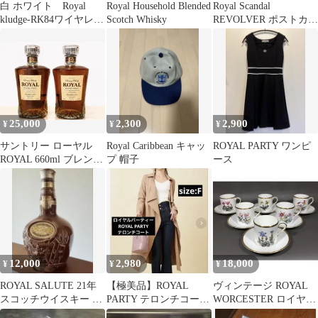
白 ホワイト Royal
Royal Household Blended
Royal Scandal
kludge-RK84ワイヤレス
Scotch Whisky
REVOLVER ポストカー
バックライト ゲーミン
ド 名刺 カード クリ
グキーボード
ア
25,000
2,300
2,900
¥
¥
¥
サントリー ローヤル
Royal Caribbean キャッ
ROYAL PARTY ワンピ
ROYAL 660ml ブレンデ
プ 帽子
ース
ッドウイスキー 2本セ
ット
12,000
2,980
18,000
¥
¥
¥
ROYAL SALUTE 21年
【極美品】ROYAL
ヴィンテージ ROYAL
スコッチウイスキー 陶
PARTY テロンチコー
WORCESTER ロイヤル
器ボトル
ト キャメル Size：F
ウスター デミタスカッ