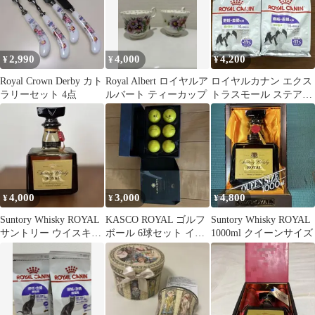
2,990
4,000
4,200
¥
¥
¥
Royal Crown Derby カト
Royal Albert ロイヤルア
ロイヤルカナン エクス
ラリーセット 4点
ルバート ティーカップ
トラスモール ステアラ
イズド 800g 2袋
4,000
3,000
4,800
¥
¥
¥
Suntory Whisky ROYAL
KASCO ROYAL ゴルフ
Suntory Whisky ROYAL
サントリー ウイスキー
ボール 6球セット イエ
1000ml クイーンサイズ
ローヤル 古酒
ロー