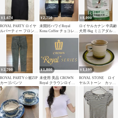
1,674
2,750
8,000
¥
¥
¥
ROYAL PARTY ロイヤ
未開封ハワイRoyal
ロイヤルカナン 中高齢
ルパーティー フロント
Kona Coffee チョコレー
犬用 8kg ミニアダルト8
ZIPハイウエストタイト
トマカダミアナッツ
＋
スカート size縦M 横M-/
チャコール ■■ レディ
ース
2,700
1,800
1,199
¥
¥
¥
ROYAL PARTY☆裾ZIP
未使用 美品 CROWN
ROYAL STONE ロイ
カーゴパンツ
Royal クラウンロイヤ
ヤルストーン カッ
ル 綺麗な品
プ ソーサー 緑 昭
和レトロ