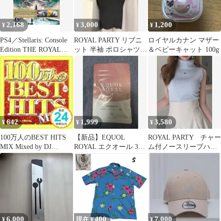
2,168
3,000
1,200
¥
¥
¥
PS4／Stellaris: Console
ROYAL PARTY リブニ
ロイヤルカナン マザー
Edition THE ROYAL
ット 半袖 ポロシャツ
＆ベビーキャット 100g
[DLコード付属なし]
黒
642
1,999
3,580
¥
¥
¥
100万人のBEST HITS
【新品】EQUOL
ROYAL PARTY チャー
MIX Mixed by DJ
ROYAL エクオール 30
ム付ノースリーブハイ
ROYAL [CD] オムニバ
粒入
ネックラメニットトッ
ス_02
プス
6,000
400
7,000
¥
現在 ¥
¥