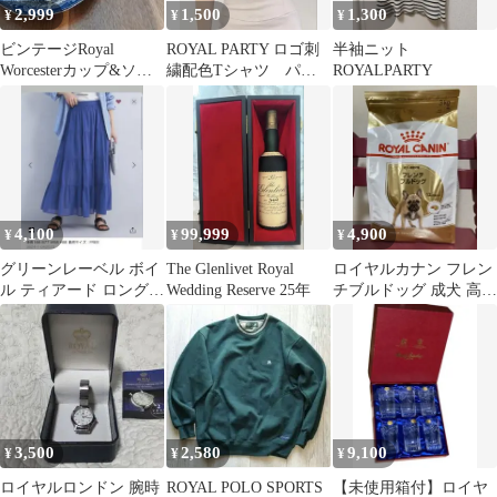
2,999
1,500
1,300
¥
¥
¥
ビンテージRoyal
ROYAL PARTY ロゴ刺
半袖ニット
Worcesterカップ&ソー
繍配色Tシャツ パー
ROYALPARTY
サー 藍色風景画2セッ
プル FREE
ト
4,100
99,999
4,900
¥
¥
¥
グリーンレーベル ボイ
The Glenlivet Royal
ロイヤルカナン フレン
ル ティアード ロングス
Wedding Reserve 25年
チブルドッグ 成犬 高齢
カート ROYAL
犬用 3kg
3,500
2,580
9,100
¥
¥
¥
ロイヤルロンドン 腕時
ROYAL POLO SPORTS
【未使用箱付】ロイヤ