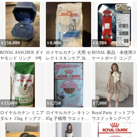
ドセル ライトパープル
チェーン
150,000
8,000
4,700
¥
¥
¥
ROYAL ASSCHER ダイ
ロイヤルカナン 犬用 セ
ROYAL 新品・未使用ス
ヤモンド リング 9号
レクトスキンケア 3kg
ケートボード コンプリ
療法法 賞味期限
ートセット 8.0インチ
31/3/27
レッド
13,000
1,750
7,000
¥
¥
¥
ロイヤルカナン ミニア
ロイヤルカナン キトン
Royal Party ドットブラ
ダルト 15kg ドッグフー
85g 子猫用 ウエットフ
ウスドッキングペプラ
ド
ード
ムニット