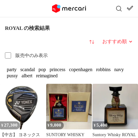
ROYAL の検索結果
並び替え
販売中のみ表示
party
scandal
pop
princess
copenhagen
robbins
navy
pussy
albert
reimagined
27,300
9,000
5,400
¥
¥
¥
【中古】 ヨネックス
SUNTORY WHISKY
Suntory Whisky ROYAL