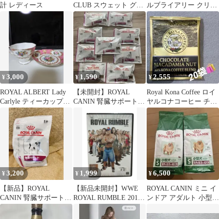
計 レディース
CLUB スウェット グリ
ルブライアリー クリス
ーン M
タルグラス 6客セット
タンブラー
3,000
1,590
2,555
¥
¥
¥
ROYAL ALBERT Lady
【未開封】ROYAL
Royal Kona Coffee ロイ
Carlyle ティーカップ＆
CANIN 腎臓サポート
ヤルコナコーヒー チョ
ソーサー
小粒s 30g×9袋
コ ♯19
3,200
1,999
6,500
¥
¥
¥
【新品】ROYAL
【新品未開封】WWE
ROYAL CANIN ミニ イ
CANIN 腎臓サポート
ROYAL RUMBLE 2010
ンドア アダルト 小型犬
小型犬用 1kg /2026.10
DVD
用 2kg×2個セット