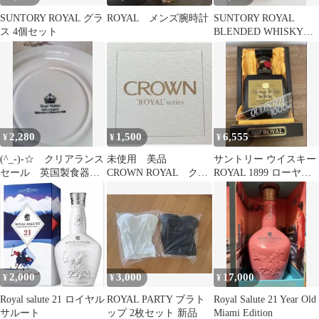
SUNTORY ROYAL グラ
ROYAL メンズ腕時計
SUNTORY ROYAL
ス 4個セット
BLENDED WHISKY
660ml
2,280
1,500
6,555
¥
¥
¥
(^_-)-☆ クリアランス
未使用 美品
サントリー ウイスキー
セール 英国製食器
CROWN ROYAL クラ
ROYAL 1899 ローヤル
Royal Wessex 4枚
ウン ロイヤル とて
1000ml 古酒
も綺麗な品
2,000
3,000
17,000
¥
¥
¥
Royal salute 21 ロイヤル
ROYAL PARTY ブラト
Royal Salute 21 Year Old
サルート
ップ 2枚セット 新品
Miami Edition