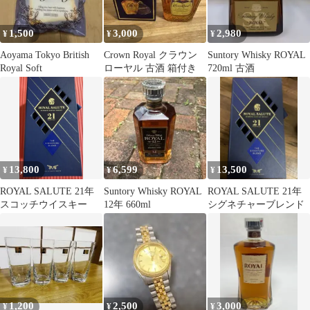
1,500
3,000
2,980
¥
¥
¥
Aoyama Tokyo British
Crown Royal クラウン
Suntory Whisky ROYAL
Royal Soft
ローヤル 古酒 箱付き
720ml 古酒
13,800
6,599
13,500
¥
¥
¥
ROYAL SALUTE 21年
Suntory Whisky ROYAL
ROYAL SALUTE 21年
スコッチウイスキー
12年 660ml
シグネチャーブレンド
1,200
2,500
3,000
¥
¥
¥