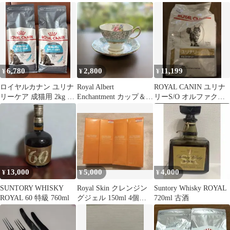
6,780
2,800
11,199
¥
¥
¥
ロイヤルカナン ユリナ
Royal Albert
ROYAL CANIN ユリナ
リーケア 成猫用 2kg 2
Enchantment カップ＆ソ
リーS/O オルファクト
袋セット 新品
ーサー
リー 4kg
13,000
5,000
4,000
¥
¥
¥
SUNTORY WHISKY
Royal Skin クレンジン
Suntory Whisky ROYAL
ROYAL 60 特級 760ml
グジェル 150ml 4個セ
720ml 古酒
ット