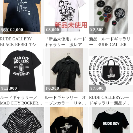
2,000
3,000
2,500
現在 ¥
¥
¥
RUDE GALLERY
『新品未使用』ルード
新品 ルードギャラリ
BLACK REBEL Tシャ
ギャラリー 激レア
ー RUDE GALLERY
ツ L
チャリティー Tシャ
缶バッチ 10個
ツ Sサイズ 白
12,000
6,980
7,600
¥
¥
¥
ルードギャラリー／
ルードギャラリー オ
RUDE GALLERYルー
MAD CITY ROCKERS
ープンカラー リネン
ドギャラリー新品メン
MARIA Tシャツ新品XL
キューバシャツ /2
ズトートバック
ブラック 麻 開襟