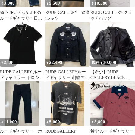
3,980
5,500
10,580
¥
¥
¥
値下‼️RUDEGALLERY
RUDE GALLERY 達磨
RUDE GALLERY クラ
ルードギャラリー日本
tシャツ
ッチバッグ
製赤なし右後ボタン欠
損
2,300
22,499
30,000
¥
¥
現在 ¥
RUDE GALLERY ルー
RUDE GALLERYルー
【希少】RUDE
ドギャラリー ポロシャ
ドギャラリー 刺繍デニ
GALLERY BLACK
ツ コットン ロゴ 刺繡
ムジャケット
REBEL レザージャケッ
リブ ライン カットソー
ト 馬革
鹿の子 トップス ブラッ
ク 2【S】 メンズ 【中
古】
11,000
5,000
8,800
¥
¥
¥
ルードギャラリー ホ
RUDEGALLERY
希少 ルードギャラリー