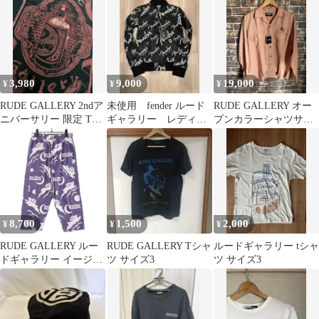
3,980
9,000
19,000
¥
¥
¥
RUDE GALLERY 2ndア
未使用 fender ルード
RUDE GALLERY オー
ニバーサリー 限定 Tシ
ギャラリー レディー
プンカラーシャツサイ
ャツ 黒M相当 髑髏
ス ロゴ ブルゾン
ズ3 ルードギャラリー
8,700
1,500
2,000
¥
¥
¥
RUDE GALLERY ルー
RUDE GALLERY Tシャ
ルードギャラリー tシャ
ドギャラリー イージー
ツ サイズ3
ツ サイズ3
パンツ DUB PANTS
DUB SETTER 卯 東京
ルード パープル L
71016388