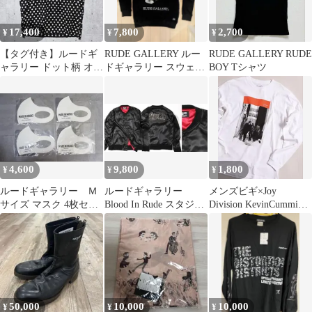
17,400
7,800
2,700
¥
¥
¥
【タグ付き】ルードギ
RUDE GALLERY ルー
RUDE GALLERY RUDE
ャラリー ドット柄 オー
ドギャラリー スウェッ
BOY Tシャツ
プンカラーシャツ 半袖
ト サイズ3
L 黒×白
4,600
9,800
1,800
¥
¥
¥
ルードギャラリー Ｍ
ルードギャラリー
メンズビギ×Joy
サイズ マスク 4枚セッ
Blood In Rude スタジア
Division KevinCummins
ト
ムジャケット
ルードギャラリー
50,000
10,000
10,000
¥
¥
¥