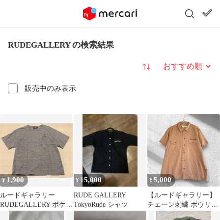
RUDEGALLERY の検索結果
並び替え
販売中のみ表示
1,900
15,000
5,000
¥
¥
¥
ルードギャラリー
RUDE GALLERY
【ルードギャラリー】
RUDEGALLERY ポケッ
TokyoRude シャツ
チェーン刺繍 ボウリン
トTシャツ グレー Sサ
グシャツ 2(S) ピンクベ