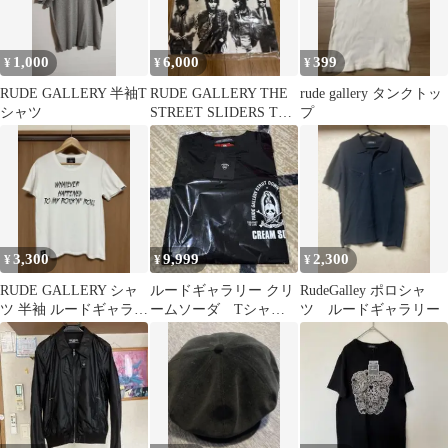
1,000
6,000
399
¥
¥
¥
RUDE GALLERY 半袖T
RUDE GALLERY THE
rude gallery タンクトッ
シャツ
STREET SLIDERS Tシ
プ
ャツ
3,300
9,999
2,300
¥
¥
¥
RUDE GALLERY シャ
ルードギャラリー クリ
RudeGalley ポロシャ
ツ 半袖 ルードギャラリ
ームソーダ Tシャ
ツ ルードギャラリー
ー BLACK REBEL
ツ Sサイズ