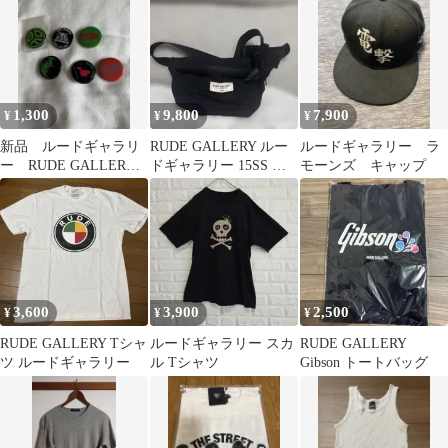
イズ
ージュ
1,300
9,800
7,900
¥
¥
¥
新品 ルードギャラリ
RUDE GALLERY ルー
ルードギャラリー ラ
ー RUDE GALLERY
ドギャラリー 15SS ウ
モーンズ キャップ
缶バッチ 6個
エストバッグ
3,600
3,900
2,500
¥
¥
¥
RUDE GALLERY Tシャ
ルードギャラリー スカ
RUDE GALLERY
ツ ルードギャラリー
ル Tシャツ
Gibson トートバッグ