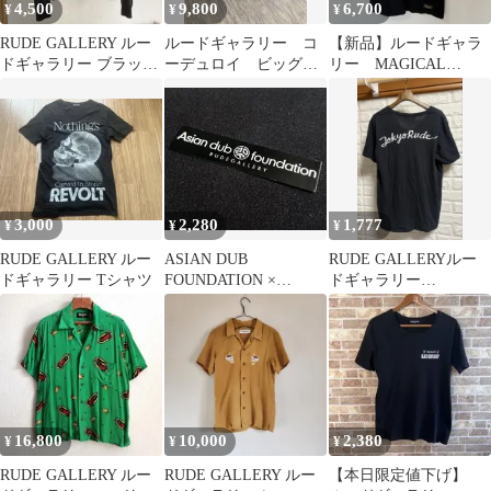
4,500
9,800
6,700
¥
¥
¥
RUDE GALLERY ルー
ルードギャラリー コ
【新品】ルードギャラ
ドギャラリー ブラック
ーデュロイ ビッグキ
リー MAGICAL
ナイロンジャケット
ャスケット
DESIGN スカル Tシ
ャツ 黒 4
3,000
2,280
1,777
¥
¥
¥
RUDE GALLERY ルー
ASIAN DUB
RUDE GALLERYルー
ドギャラリー Tシャツ
FOUNDATION ×
ドギャラリー
RUDEGALLERY ステッ
TokyoRude胸ポケットT
カー
シャツ3
16,800
10,000
2,380
¥
¥
¥
RUDE GALLERY ルー
RUDE GALLERY ルー
【本日限定値下げ】