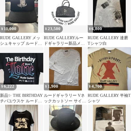
11,000
23,500
6,800
¥
¥
¥
RUDE GALLERY メッ
RUDE GALLERYルー
RUDE GALLERY 達磨
シュキャップ ルードギ
ドギャラリー新品メン
Tシャツ白
ャラリー
ズボストンバック
6,222
1,900
4,700
¥
¥
¥
新品✨ THE BIRTHDAY
ルードギャラリー Vネ
RUDE GALLERY 半袖T
チバユウスケ ルードギ
ックカットソー サイズ
シャツ
ャラリー タワレコ
4