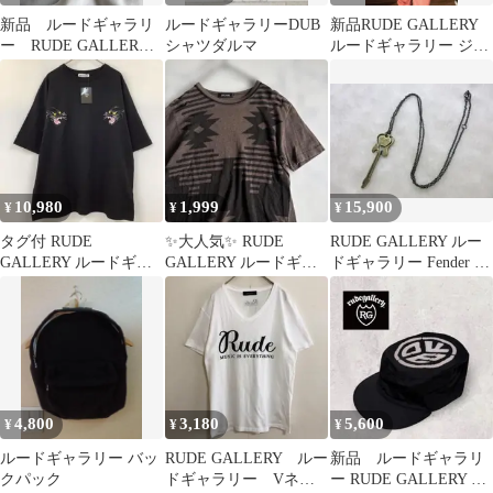
新品 ルードギャラリ
ルードギャラリーDUB
新品RUDE GALLERY
ー RUDE GALLERY
シャツダルマ
ルードギャラリー ジャ
缶バッチ 10個set
ンパー ジャケット
M
10,980
1,999
15,900
¥
¥
¥
タグ付 RUDE
✨大人気✨ RUDE
RUDE GALLERY ルー
GALLERY ルードギャ
GALLERY ルードギャ
ドギャラリー Fender フ
ラリー 黒豹 半袖Tシャ
ラリー 半袖T v281
ェンダー ネックレス
ツ 25SS
4,800
3,180
5,600
¥
¥
¥
ルードギャラリー バッ
RUDE GALLERY ルー
新品 ルードギャラリ
クパック
ドギャラリー Vネッ
ー RUDE GALLERY ワ