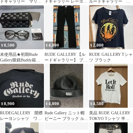
ドギャラリー マリア
ドギャラリー レーヨン
ルードギャラリー
総柄 アロハシャツ
スカル 刺繍 開襟シャツ
RUDE ALLERY Tシャ
ツ
8,500
4,800
2,000
¥
¥
¥
未使用品★初期Rude
RUDE GALLERY 【ル
RUDE GALLERY Tシャ
Gallery眼鏡Buddy箱本
ードギャラリー】 ブー
ツ ブラック
体のみ ルードギャラリ
ツカット コーデュロイ
ー
パンツ
8,900
4,000
4,580
¥
¥
¥
RUDEGALLERY 開襟
Rude Gallery ニット帽
美品 RUDE GALLERY
レーヨンシャツ ワコ
ビーニー ブラック ルー
TOKYO Tシャツ 半袖
マリア
ドギャラリー
ルードギャラリー