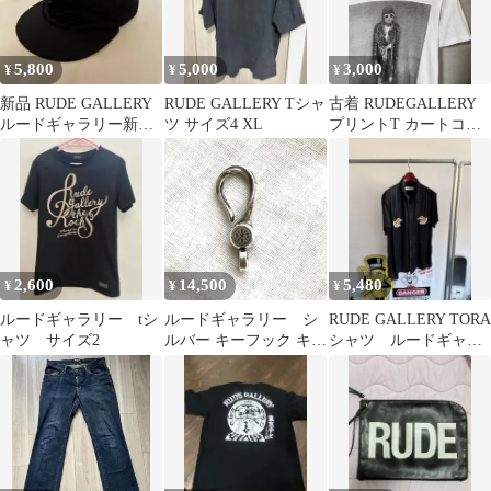
5,800
5,000
3,000
¥
¥
¥
新品 RUDE GALLERY
RUDE GALLERY Tシャ
古着 RUDEGALLERY
ルードギャラリー新品
ツ サイズ4 XL
プリントT カートコバ
メンズキャップL
ーン ルードギャラリー
2,600
14,500
5,480
¥
¥
¥
ルードギャラリー tシ
ルードギャラリー シ
RUDE GALLERY TORA
ャツ サイズ2
ルバー キーフック キー
シャツ ルードギャラ
ホルダー
リー タイガー 半
袖 3