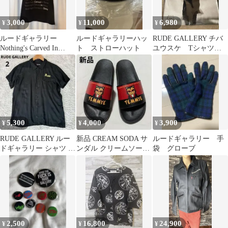
3,000
11,000
6,980
¥
¥
¥
ルードギャラリー
ルードギャラリーハッ
RUDE GALLERY チバ
Nothing's Carved In
ト ストローハット
ユウスケ Tシャツ S
Stone
サイズ 新品未使用
5,300
4,000
3,900
¥
¥
¥
RUDE GALLERY ルー
新品 CREAM SODA サ
ルードギャラリー 手
ドギャラリー シャツ 2
ンダル クリームソーダ
袋 グローブ
ブラック 半袖
ルードギャラリー
2,500
16,800
24,900
¥
¥
¥