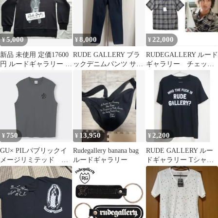
5,000
8,000
22,000
¥
¥
¥
新品 未使用 定価17600
RUDE GALLERY ブラ
RUDEGALLERY ルード
円 ルードギャラリー シ
ックデニムパンツ サイ
ギャラリー チェック
ドヴィシャス スウェッ
ズ4
シャツ キムタク
ト
HERO
750
13,950
2,200
¥
¥
¥
GU× PILパブリックイ
Rudegallery banana bag
RUDE GALLERY ルー
メージリミテッド ノ
ルードギャラリー
ドギャラリー Tシャツ
ースリーブルードギャ
2 黒 2015ss
ラリー