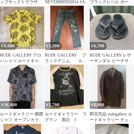
ップサックトラウザー
NEVERMIND2014 SA
ブラックレベル ボーリ
ズ ストレート
thebirthday
ングシャツ S バイカラ
ー 刺繍
8,000
3,980
6,700
¥
¥
¥
RUDE GALLERY アロ
RUDE GALLERY ブ
RUDE GALLERY レザ
ハシャツ ルードギャラ
ラックデニム ルー
ーサンダル ビーチサン
リー
ドギャラリー
ダル ブラッククロコ型
押し
16,000
2,700
8,000
¥
¥
¥
ルードギャラリー 開襟
ルードギャラリー ラ
即完売品 rudegallery ル
シャツ オープンカラー
グラン 黒白 3
ードギャラリー チェス
ペイズリー柄 花柄 総柄
ターコート サイズ３