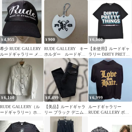
ク Tシャツ カット
ークキャップ ブラッ
ソー 3
ク
4,955
900
6,000
¥
¥
¥
希少 RUDE GALLERY
RUDE GALLERY キー
【未使用】ルードギャ
ルードギャラリー メッ
ホルダー ルードギャ
ラリー DIRTY PRETTY
シュ キャップ
ラリー
THINGS TEE
6,100
8,499
6,999
¥
¥
¥
RUDE GALLERY（ル
【美品】ルードギャラ
ルードギャラリー
ードギャラリー）ホワ
リー ブラック デニムパ
RUDE GALLERY ボー
イトデニムジャケット
ンツ L レザー 馬革
リングシャツ チバユ
ウスケ