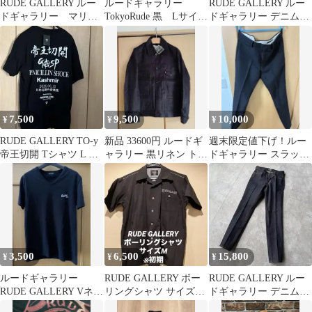
RUDE GALLERY ルー
ルードギャラリー
RUDE GALLERY ルー
ドギャラリー マリ
TokyoRude 黒 Lサイ
ドギャラリー デニムジ
ア 半袖 Tシャツ V
ズ 刺繍
ャケット
ネック
7,500
9,500
10,000
¥
¥
¥
RUDE GALLERY TO-y
新品 33600円 ルードギ
週末限定値下げ！ルー
帝王切開 Tシャツ L デ
ャラリー 黒リネン トラ
ドギャラリー スラック
ッドストック未使用
ッカーJKT 3
ス 黒 サイズ4
3,500
6,500
15,800
¥
¥
¥
ルードギャラリー
RUDE GALLERY ボー
RUDE GALLERY ルー
RUDE GALLERY Vネッ
リングシャツ サイズM
ドギャラリー デニムパ
ク Tシャツ ブラック
初期
ンツ Lot 6001