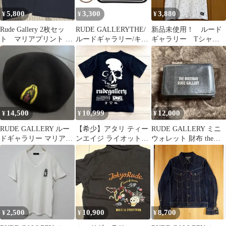
5,800
3,300
3,880
¥
¥
¥
Rude Gallery 2枚セッ
RUDE GALLERYTHE/
新品未使用！ ルード
ト マリアプリント T
ルードギャラリー/キー
ギャラリー Tシャ
シャツ ブラック
ホルダー/2個セット
ツ ホワイト S
14,500
10,999
12,000
¥
¥
¥
RUDE GALLERY ルー
【希少】アタリ ティー
RUDE GALLERY ミニ
ドギャラリー マリア
ンエイジ ライオット×
ウォレット 財布 the
ベレー帽 よこい帽子
ルードギャラリー Tシ
birthday
店
ャツ L
2,500
10,900
8,700
¥
¥
¥