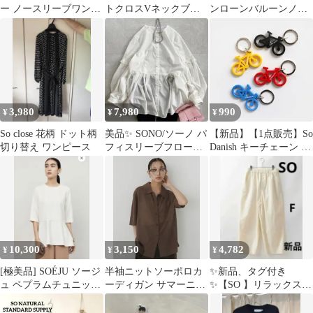
ー ノースリーブワンピ
トクロスVネックブラ
ンローンバルーンノー
ース
ウス オフホワイト
スリーブブラウス
M
3,980
7,980
990
¥
¥
¥
So close 花柄 ドット柄
美品✨ SONO/ソーノ パ
【新品】【1点販売】So
切り替え ワンピース
フィスリーブフローイ
Danish キーチェーン バ
ングブラウス ホワイト
イク[自転車 キーホル
洗える
ダー カラフル デンマー
ク]
10,300
3,150
4,782
¥
¥
¥
[極美品] SOÉJU ソージ
半袖ニットソーポロカ
✨新品、タグ付き
ュ ペプラムチュニック
ーディガン サマーニッ
✨【SO 】リラックスフ
ブラウス M 日本製
ト 襟付きカーディガン
ィットストレートパン
hellam
ツ