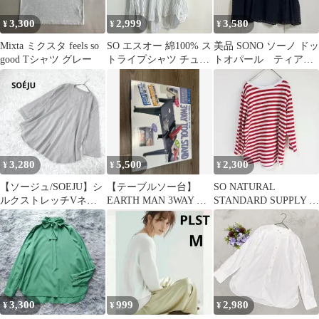
3,300
2,999
3,580
¥
¥
¥
Mixta ミクスタ feels so
SO エスオー 綿100% ス
美品 SONO ソーノ ドッ
good Tシャツ グレー
トライプシャツ チュニ
トオパール ティアー
ック 白 紺 大きめ S
ドフレアブラウス
3,280
5,500
2,300
¥
¥
¥
【ソージュ/SOEJU】シ
【テーブルソー台】
SO NATURAL
ルクストレッチVネッ
EARTH MAN 3WAY ツ
STANDARD SUPPLY ボ
クブラウス 高品質
ールスタンド
ーダー カットソー F
グレー系
3,300
999
2,980
¥
¥
¥