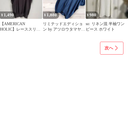
1,490
1,880
980
¥
¥
¥
【AMERICAN
リミテッドエディショ
so: リネン混 半袖ワン
HOLIC】レーススリー
ン by アツロウタマヤM
ピース ホワイト
ブ ニットソー フレ
半袖 ドルマン ニットソ
ンチスリーブ L
ー 38
次へ