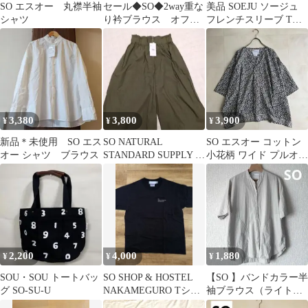
SO エスオー 丸襟半袖
セール◆SO◆2way重な
美品 SOEJU ソージュ
シャツ
り衿ブラウス オフホ
フレンチスリーブ Tシ
ワイト
ャツ ホワイト Mサイズ
3,380
3,800
3,900
¥
¥
¥
新品＊未使用 SO エス
SO NATURAL
SO エスオー コットン
オー シャツ ブラウス
STANDARD SUPPLY パ
小花柄 ワイド プルオー
ンツ カーキ
バー ブラウス キーネッ
ク
2,200
4,000
1,880
¥
¥
¥
SOU・SOU トートバッ
SO SHOP & HOSTEL
【SO 】バンドカラー半
グ SO-SU-U
NAKAMEGURO Tシャ
袖ブラウス（ライトグ
ツ
レー）