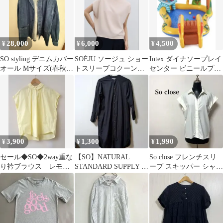
28,000
6,000
4,500
¥
¥
¥
SO styling デニムカバー
SOÉJU ソージュ ショー
Intex ダイナソープレイ
オール Mサイズ(春秋
トスリーブコクーンブ
センター ビニールプー
用)
ラウス
ル 滑り台付き
3,900
1,300
1,990
¥
¥
¥
セール◆SO◆2way重な
【SO】NATURAL
So close フレンチスリ
り衿ブラウス レモン
STANDARD SUPPLY ロ
ーブ スキッパー シャツ
イエロー
ングシャツ
ブラウス L ホワイト