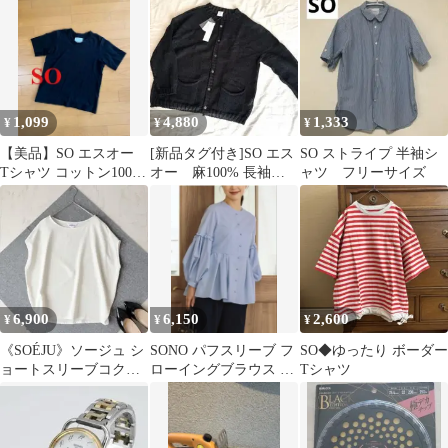
1,099
4,880
1,333
¥
¥
¥
【美品】SO エスオー
[新品タグ付き]SO エス
SO ストライプ 半袖シ
Tシャツ コットン100 %
オー 麻100% 長袖カ
ャツ フリーサイズ
ブラック Ｆ
ーディガン メッシュブ
ラック
6,900
6,150
2,600
¥
¥
¥
《SOÉJU》ソージュ シ
SONO パフスリーブ フ
SO◆ゆったり ボーダー
ョートスリーブコクー
ローイングブラウス 長
Tシャツ
ンブラウス
袖