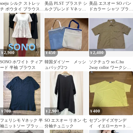
soeju シルク ストレッ
美品 PLST プラステ シ
美品 エスオー SO バン
チ ボウタイ ブラウス
ルクブレンド Vネック
ドカラー シャツ ブラウ
グリーン
ニットソー
ス 長袖 白 F 綿100%
2,900
450
2,400
¥
¥
¥
SONO ホワイト ティア
韓国ダイソー メッシ
ソクチュウ so.C.hu
ード 半袖 ブラウス
ュバッグ2つ
2way collor ワークシャ
ツ ノーマル(L)
700
2,900
400
¥
¥
¥
フェリシモ Vネック 半
SO エスオー リネン 七
セブンデイズサンデ
袖ニットソー ブラック
分袖チュニック
イ イエローカートソ
Mサイズ
ー フリーサイズ