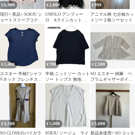
6,900
2,800
999
¥
¥
¥
現行✨美品✨SOEJU シ
UNFILO アンフィー
アニマル柄 七分袖カッ
ョートスリーブコクー
ロ Aラインカットソ
トソー２枚ソーセット
ンブラウス ピンク S
ー ブラウソー ブラ
ック Mサイズ
1,480
780
2,500
¥
¥
¥
エスオー 半袖Tシャツ
半袖 ニットソー カット
SO エスオー 綿麻 ペ
Vネック フレンチスリ
ソー トップス 無地 シ
プラムギャザーボイル
ーブ 無地 M 紺 ポリエ
ンプル 大人カジュアル
カーディガン バックV
ステル
ブラック
ネック
3,500
5,400
3,000
¥
¥
¥
SO CLOSEのバイカラ
SOEJU ソージュ ライ
新品未使用✨SO コット