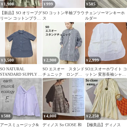
1,900
999
585
¥
¥
¥
【新品】SO オリーブグ
SO コットン半袖ブラウ
チェンソーマンキーホ
リーン コットンブラウ
ス
ルダー
ス
3,500
2,900
2,999
¥
¥
¥
SO NATURAL
SO エスオー スタンド
SOエスオーホワイト コ
STANDARD SUPPLY ギ
チュニック ロングシ
ットン 変形長袖シャツ
ンガムチェックシャツ
ャツ バンドカラー
未使用品
SB-0588
588
4,000
2,250
¥
¥
¥
アースミュージック&
ディノス So CIOSE 和
【極美品】ディノス