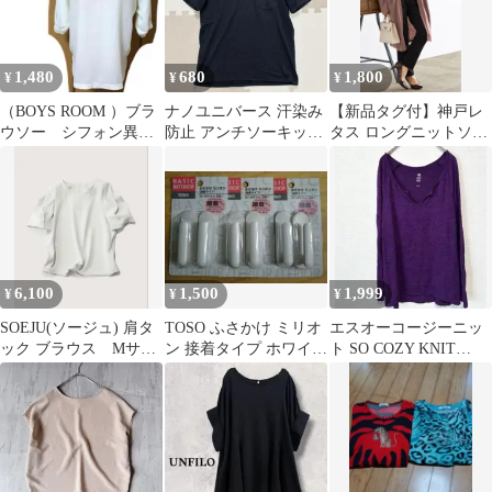
1,480
680
1,800
¥
¥
¥
（BOYS ROOM ）ブラ
ナノユニバース 汗染み
【新品タグ付】神戸レ
ウソー シフォン異素
防止 アンチソーキッド
タス ロングニットソー
材 体型カバー フリ
ポケットTシャツ S
カーディガン
ーサイズ
6,100
1,500
1,999
¥
¥
¥
SOEJU(ソージュ) 肩タ
TOSO ふさかけ ミリオ
エスオーコージーニッ
ック ブラウス Mサイ
ン 接着タイプ ホワイト
ト SO COZY KNIT
ズ ライトグレー
2個入 3セット
【XS】カットソー パー
プル