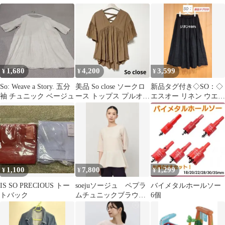
済
ス シャツ
セット 韓国DAISO
1,680
4,200
3,599
¥
¥
¥
So: Weave a Story. 五分
美品 So close ソークロ
新品タグ付き◇SO：◇
袖 チュニック ベージュ
ース トップス プルオー
エスオー リネン ウエス
バー ブラウス M
トフリルスカート ブラ
ック F
1,100
7,800
1,299
¥
¥
¥
IS SO PRECIOUS トー
soejuソージュ ペプラ
バイメタルホールソー
トバック
ムチュニックブラウス
6個
ピンク