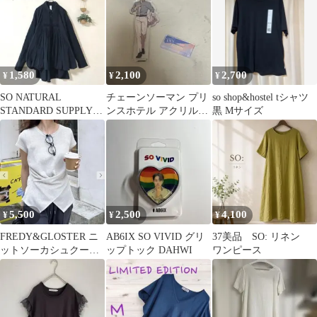
1,580
2,100
2,700
¥
¥
¥
SO NATURAL
チェーンソーマン プリ
so shop&hostel tシャツ
STANDARD SUPPLYピ
ンスホテル アクリルス
黒 Mサイズ
ンタックギャザー ブラ
タンド アクスタ 早川ア
ウス
キ
5,500
2,500
4,100
¥
¥
¥
FREDY&GLOSTER ニ
AB6IX SO VIVID グリ
37美品 SO: リネン
ットソーカシュクール
ップトック DAHWI
ワンピース
プルオーバー