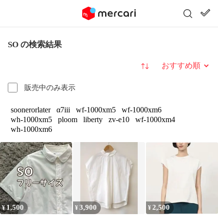
SO の検索結果
並び替え
販売中のみ表示
soonerorlater
α7iii
wf-1000xm5
wf-1000xm6
wh-1000xm5
ploom
liberty
zv-e10
wf-1000xm4
wh-1000xm6
1,500
3,900
2,500
¥
¥
¥