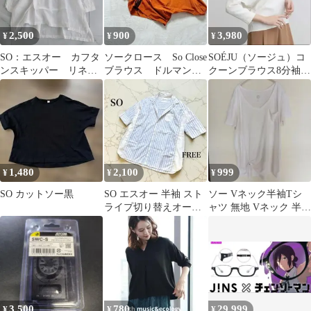
2,500
900
3,980
¥
¥
¥
SO：エスオー カフタ
ソークロース So Close
SOÉJU（ソージュ）コ
ンスキッパー リネ
ブラウス ドルマンス
クーンブラウス8分袖
ン シャツ ホワイ
リーブ 7部袖 オレン
M ホワイト白 洗え
ト フリー
ジ
る カットソー
1,480
2,100
999
¥
¥
¥
SO カットソー黒
SO エスオー 半袖 スト
ソー Vネック半袖Tシ
ライプ切り替えオーバ
ャツ 無地 Vネック 半袖
ーシャツ ホワイト ブル
M 桃 綿 普段使い
ー
3,500
780
29,999
¥
¥
¥