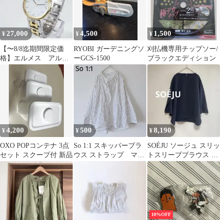
27,000
4,500
1,500
¥
¥
¥
【〜8/8迄期間限定価
RYOBI ガーデニングソ
刈払機専用チップソー/
格】エルメス アルソ
ーGCS-1500
ブラックエディション
ー
4,200
500
8,190
¥
¥
¥
OXO POPコンテナ 3点
So 1:1 スキッパーブラ
SOÉJU ソージュ スリッ
セット スクープ付 新品
ウス ストラップ マニ
トスリーブブラウス ネ
ッシュ ゆったり F
イビー M 洗濯可
訳あり
10%OFF