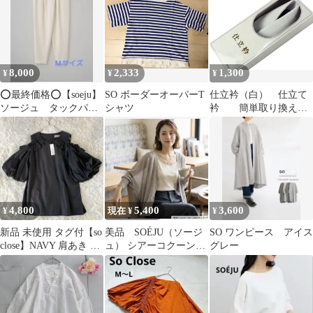
8,000
2,333
1,300
¥
¥
¥
⭕️最終価格⭕️【soeju】
SO ボーダーオーバーT
仕立衿（白） 仕立て
ソージュ タックパン
シャツ
衿 簡単取り換え可
ツ ホワイト Mサイ
能 so-3
ズ
4,800
5,400
3,600
¥
現在 ¥
¥
新品 未使用 タグ付【so
美品 SOÉJU（ソージ
SO ワンピース アイス
close】NAVY 肩あき バ
ュ） シアーコクーンカ
グレー
ルーン袖 ブラウス
ーディガン