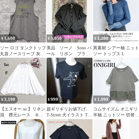
1,600
5,850
1,200
¥
¥
¥
ソー ロゴ タンクトップ
美品 ソーノ Sono パ
異素材 シアー袖 ニット
丸首ノースリーブ 灰色
ール リボン ブラウ
ソー トップス L
ポリエステル ランニン
ス
グ
3,190
999
1,999
¥
¥
¥
【エスオー so:】リネン
超ギリギリお値下げ、
コムサイズム オニギリ
混 襟元レース キー
T-Street 犬イラスト Tシ
半袖 ニットソー 切替
ネック ふんわり ブ
ャツ
カーキ 綿100% M相当
ラウス 白 F