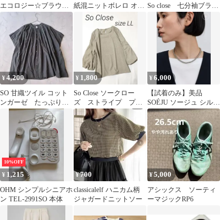
エコロジー☆ブラウソ
紙混ニットボレロ オフ
So close 七分袖ブラウ
ー(バックツイスト)
ホワイト
ス チュニック プル
【F】パープル☆
オーバー
4,200
1,800
6,000
¥
¥
¥
SO 甘織ツイル コット
So Close ソークロー
【試着のみ】美品
ンガーゼ たっぷりギ
ズ ストライプ プル
SOÉJU ソージュ シルバ
ャザー フレンチスリー
オーバー ブラウス
ーボールネックレス
ブ ブラウス
10%OFF
1,215
700
5,000
¥
¥
¥
OHM シンプルシニアホ
classicalelf ハニカム柄
アシックス ソーティ
ン TEL-2991SO 本体
ジャガードニットソー
ーマジックRP6