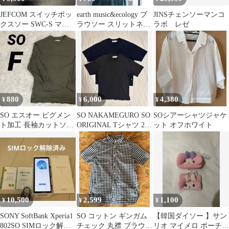
JEFCOM スイッチボッ
earth music&ecology ブ
JINSチェンソーマンコ
クスソー SWC-S マル
ラウソー スリットネッ
ラボ レゼ
チツール対応
ク 長袖 黒 F
880
6,000
4,380
¥
¥
¥
SO エスオー ピグメン
SO NAKAMEGURO SO
SOシアーシャツジャケ
ト加工 長袖カットソー
ORIGINAL Tシャツ 2個
ット オフホワイト
ロンT カーキ フリーサ
セット
イズ
10,500
2,599
1,100
¥
¥
¥
SONY SoftBank Xperia1
SO コットン ギンガム
【韓国ダイソー 】サン
802SO SIMロック解除
チェック 丸襟 ブラウ
リオ マイメロ ポーチ