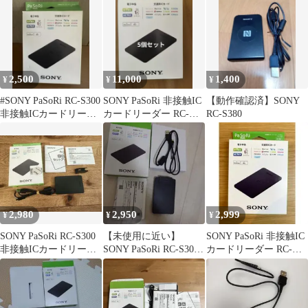
2,500
11,000
1,400
¥
¥
¥
#SONY PaSoRi RC-S300
SONY PaSoRi 非接触IC
【動作確認済】SONY
非接触ICカードリーダ
カードリーダー RC-
RC-S380
ー
S300/P 5個
2,980
2,950
2,999
¥
¥
¥
SONY PaSoRi RC-S300
【未使用に近い】
SONY PaSoRi 非接触IC
非接触ICカードリーダ
SONY PaSoRi RC-S300
カードリーダー RC-
ー
非接触ICカードリーダ
S300/P
ー