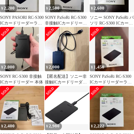
2,200
2,500
2,600
¥
¥
¥
SONY PASORI RC-S300
SONY PaSoRi RC-S300
ソニー SONY PaSoRi パ
ICカードリーダーライ
非接触ICカードリーダ
ソリ RC-S300 ICカード
ター
ー／ライター
リーダー
2,000
2,000
1,450
¥
¥
¥
SONY RC-S300 非接触
【匿名配送】ソニー非
SONY PaSoRi RC-S300
ICカードリーダー 本体
接触ICカードリーダー
ICカードリーダーライ
PaSoRi RC-S300 箱無し
ター
2,400
2,980
2,222
¥
¥
¥