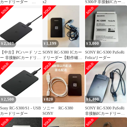
カードリーダー
x2
S300/P 非接触ICカード
WindowsMac対応
リーダー
2,180
1,199
3,000
¥
¥
¥
【中古】PCハード ソニ
SONY RC-S380 ICカー
SONY RC-S300 PaSoRi
ー 非接触ICカードリー
ドリーダー【動作確認
Felicaリーダー
ダーライターPasori マ
済】
イナンバーカード対応
e-Tax [RC-S300]
2,500
820
1,400
¥
¥
¥
Sony RC-S300/S1 - USB
ソニー RC-S380
SONY RC-S300 PaSoRi
カードリーダー
SONY
非接触ICカードリーダ
ー/ライター