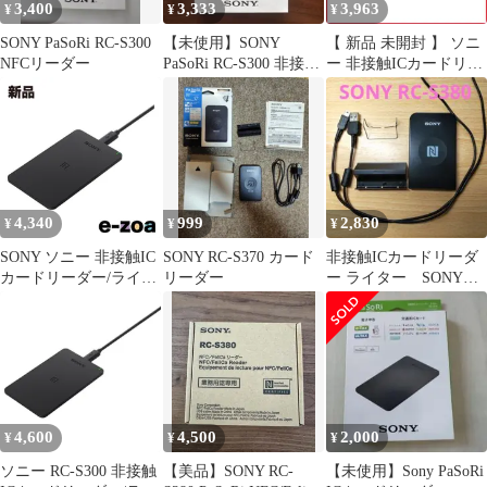
3,400
3,333
3,963
¥
¥
¥
SONY PaSoRi RC-S300
【未使用】SONY
【 新品 未開封 】 ソニ
NFCリーダー
PaSoRi RC-S300 非接触
ー 非接触ICカードリー
ICカードリーダー
ダーライター USB-A接
続 PaSoRi（パソリ）
[マイナンバーカード対
応] RC-S300 未使用 送
料無料
4,340
999
2,830
¥
¥
¥
SONY ソニー 非接触IC
SONY RC-S370 カード
非接触ICカードリーダ
カードリーダー/ライタ
リーダー
ー ライター SONY
ー PaSoRi パソリ
RC-S380 パソリ 送料無
RCS300 (2530996)
料
4,600
4,500
2,000
¥
¥
¥
ソニー RC-S300 非接触
【美品】SONY RC-
【未使用】Sony PaSoRi