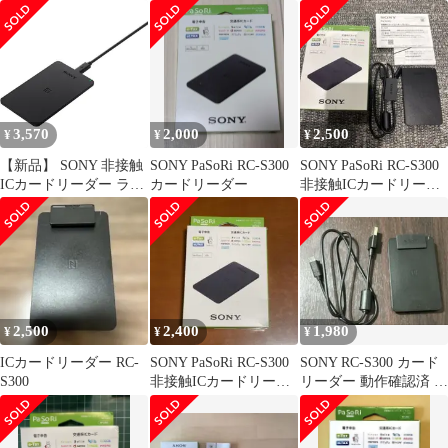
使用
ーブルなし
3,570
2,000
2,500
¥
¥
¥
【新品】 SONY 非接触
SONY PaSoRi RC-S300
SONY PaSoRi RC-S300
ICカードリーダー ライ
カードリーダー
非接触ICカードリーダ
ター PaSoRi パソリ
ー
RCS300P FeliCa e-Tax
eLTAX マイナンバーカ
ード 交通系ICカード ソ
ニー メール便でお届け
2,500
2,400
1,980
¥
¥
¥
ICカードリーダー RC-
SONY PaSoRi RC-S300
SONY RC-S300 カード
S300
非接触ICカードリーダ
リーダー 動作確認済 マ
ー
イナンバー PaSoRi