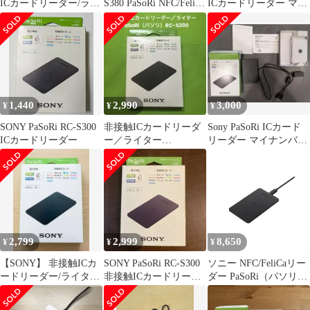
ICカードリーダー/ライ
S380 PaSoRi NFC/FeliCa
ICカードリーダー マイ
ター PaSoRi パソリ
リーダー
ナンバーカード対応
RCS300
1,440
2,990
3,000
¥
¥
¥
SONY PaSoRi RC-S300
非接触ICカードリーダ
Sony PaSoRi ICカード
ICカードリーダー
ー／ライター
リーダー マイナンバー
PaSoRi（パソリ）RC-
カード対応
S300
2,799
2,999
8,650
¥
¥
¥
【SONY】 非接触ICカ
SONY PaSoRi RC-S300
ソニー NFC/FeliCaリー
ードリーダー/ライター
非接触ICカードリーダ
ダー PaSoRi（パソリ）
PaSoRi RC-S300
ー ライター
業務用途専用モデル
RC-S300/S1ｍａ