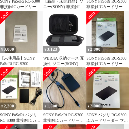
SONY PaSoRi RC-S300
【新品・未開封品】ソ
SONY PaSoRi RC-S300
非接触ICカードリーダ
ニー(SONY) 非接触IC
非接触ICカードリーダ
ーライター
カードリーダー/ライタ
ー
ー PaSoRi RC-S300
3,000
3,123
2,800
¥
¥
¥
【未使用品】SONY
WERJIA 収納ケース 互
SONY PaSoRi RC-S300
PaSoRi RC-S300
換性 ソニー(SONY) 非
非接触ICカードリーダ
NFC/FeliCaリーダー
接触ICカードリーダー
ー
PaSoRi RC-S300 保護収
納ケース
2,200
1,500
2,000
¥
¥
¥
SONY PaSoRi パソリ
SONY PaSoRi RC-S300
SONY パソリ RC-S300
RC-S300 非接触ICカー
非接触ICカードリーダ
ICカードリーダー マイ
ドリーダー
ー
ナンバー e-Tax