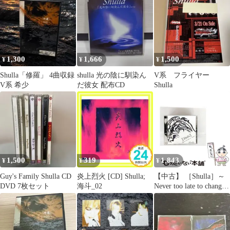
1,300
1,666
1,500
¥
¥
¥
Shulla「修羅」 4曲収録
shulla 光の陰に馴染ん
V系 フライヤー
V系 希少
だ彼女 配布CD
Shulla
1,500
319
1,843
¥
¥
¥
Guy's Family Shulla CD
炎上烈火 [CD] Shulla;
【中古】 ［Shulla］～
DVD 7枚セット
海斗_02
Never too late to change
～ / Shulla /