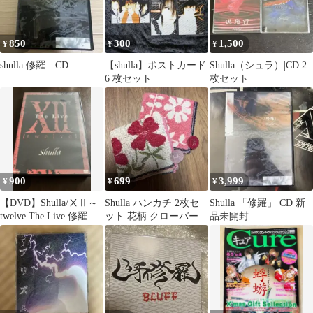
850
300
1,500
¥
¥
¥
shulla 修羅 CD
【shulla】ポストカード
Shulla（シュラ）|CD 2
6 枚セット
枚セット
900
699
3,999
¥
¥
¥
【DVD】Shulla/ⅩⅡ～
Shulla ハンカチ 2枚セ
Shulla 「修羅」 CD 新
twelve The Live 修羅
ット 花柄 クローバー
品未開封