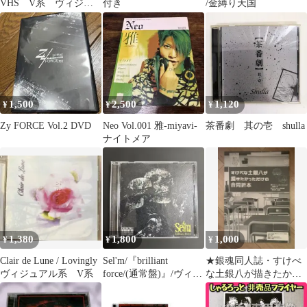
VHS V系 ヴィジュ
付き
/金縛り天国
アル系
1,500
2,500
1,120
¥
¥
¥
Zy FORCE Vol.2 DVD
Neo Vol.001 雅-miyavi-
茶番劇 其の壱 shulla
ナイトメア
1,380
1,800
1,000
¥
¥
¥
Clair de Lune / Lovingly
Sel'm/『brilliant
★銀魂同人誌・すけべ
ヴィジュアル系 V系
force/(通常盤)』/ヴィジ
な土銀八が描きたかっ
ュアル系/V系
ただけの合同折本★