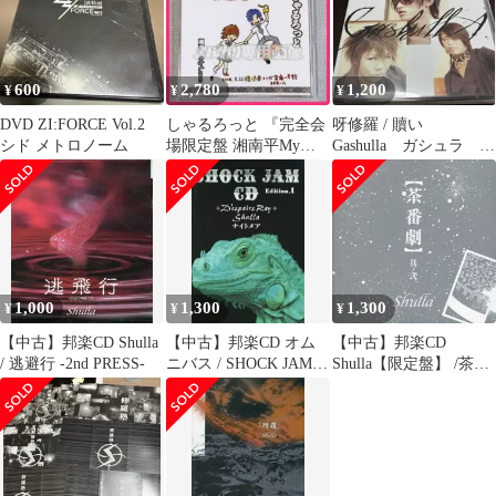
600
2,780
1,200
¥
¥
¥
DVD ZI:FORCE Vol.2
しゃるろっと 『完全会
呀修羅 / 贖い
シド メトロノーム
場限定盤 湘南平My
Gashulla ガシュラ V
Love』横浜盤
系
1,000
1,300
1,300
¥
¥
¥
【中古】邦楽CD Shulla
【中古】邦楽CD オム
【中古】邦楽CD
/ 逃避行 -2nd PRESS-
ニバス / SHOCK JAM
Shulla【限定盤】 /茶番
CD Edition.1
劇其の弐