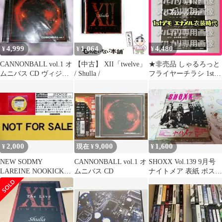
4,999
1,064
4,480
¥
¥
¥
CANNONBALL vol.1 オ
【中古】 XII「twelve」
★非売品 しゃるろっと
ムニバス CD ヴィジュ
/ Shulla /
フライヤーチラシ 1stデ
アル系 V系
モ時期
GOTCHAROCKA
2,000
9,000
1,600
¥
現在 ¥
¥
NEW SODMY
CANNONBALL vol.1 オ
SHOXX Vol.139 9月号
LAREINE NOOKICKY
ムニバス CD
ナイトメア 表紙 ポスタ
Matina 限定 非売品
ー付