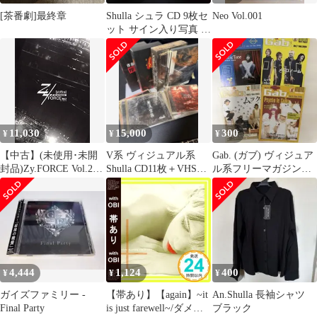
[茶番劇]最終章
Shulla シュラ CD 9枚セ
Neo Vol.001
ット サイン入り写真 そ
の他 特典
11,030
15,000
300
¥
¥
¥
【中古】(未使用･未開
V系 ヴィジュアル系
Gab. (ガブ) ヴィジュア
封品)Zy.FORCE Vol.2
Shulla CD11枚＋VHS3
ル系フリーマガジン
[DVD]
本
4、5、7、13号 4冊セ
ット
4,444
1,124
400
¥
¥
¥
ガイズファミリー -
【帯あり】【again】~it
An.Shulla 長袖シャツ
Final Party
is just farewell~/ダメ人
ブラック