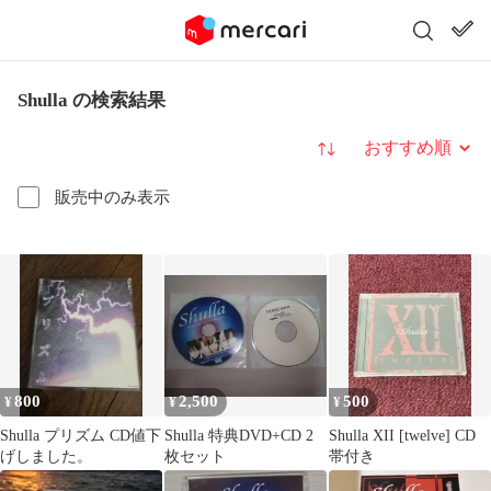
Shulla の検索結果
並び替え
販売中のみ表示
800
2,500
500
¥
¥
¥
Shulla プリズム CD値下
Shulla 特典DVD+CD 2
Shulla XII [twelve] CD
げしました。
枚セット
帯付き