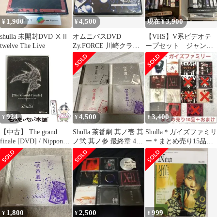
1,900
4,500
3,900
¥
¥
現在 ¥
shulla 未開封DVD ⅩⅡ
オムニバスDVD
【VHS】V系ビデオテ
twelve The Live
Zy.FORCE 川崎クラブ
ープセット ジャンク
チッタ
扱い
924
4,500
3,400
¥
¥
¥
【中古】 The grand
Shulla 茶番劇 其ノ壱 其
Shulla＊ガイズファミリ
finale [DVD] / Nippon
ノ弐 其ノ参 最終章 4枚
ー＊まとめ売り15品＊
Crown
セット
おまけ
1,800
2,500
999
¥
¥
¥