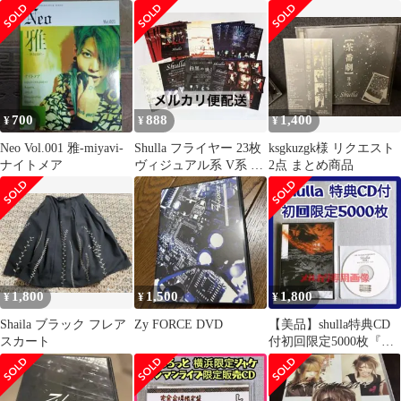
間(初回限定盤)(DVD付)
[CD] Shulla; 海斗_07
700
888
1,400
¥
¥
¥
Neo Vol.001 雅-miyavi-
Shulla フライヤー 23枚
ksgkuzgk様 リクエスト
ナイトメア
ヴィジュアル系 V系 ビ
2点 まとめ商品
ラ
1,800
1,500
1,800
¥
¥
¥
Shaila ブラック フレア
Zy FORCE DVD
【美品】shulla特典CD
スカート
付初回限定5000枚『修
羅』ガイズファミリー
AUBE