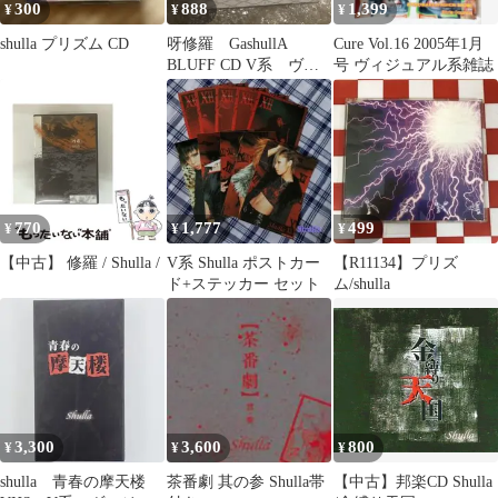
300
888
1,399
¥
¥
¥
shulla プリズム CD
呀修羅 GashullA
Cure Vol.16 2005年1月
BLUFF CD V系 ヴィ
号 ヴィジュアル系雑誌
ジュアル系 ビジュア
ル系
770
1,777
499
¥
¥
¥
【中古】 修羅 / Shulla /
V系 Shulla ポストカー
【R11134】プリズ
ド+ステッカー セット
ム/shulla
3,300
3,600
800
¥
¥
¥
shulla 青春の摩天楼
茶番劇 其の参 Shulla帯
【中古】邦楽CD Shulla