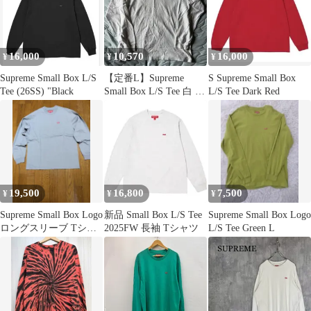
ツ トップス 長袖
【149-260531-ya-03-
izu】
16,000
10,570
16,000
¥
¥
¥
Supreme Small Box L/S
【定番L】Supreme
S Supreme Small Box
Tee (26SS) "Black
Small Box L/S Tee 白 ロ
L/S Tee Dark Red
ンT
19,500
16,800
7,500
¥
¥
¥
Supreme Small Box Logo
新品 Small Box L/S Tee
Supreme Small Box Logo
ロングスリーブ Tシャ
2025FW 長袖 Tシャツ
L/S Tee Green L
ツ