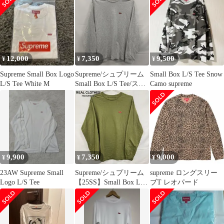
ュプリーム[17]
12,000
7,350
9,500
¥
¥
¥
Supreme Small Box Logo
Supreme/シュプリーム
Small Box L/S Tee Snow
L/S Tee White M
Small Box L/S Tee/スモ
Camo supreme
ール ボックス ロゴ 長
袖Tシャツ/M
9,900
7,350
9,000
¥
¥
¥
23AW Supreme Small
Supreme/シュプリーム
supreme ロングスリー
Logo L/S Tee
【25SS】Small Box L/S
ブT レオパード
Tee/スモールボックス
ロゴ 長袖Tシャツ/オリ
ーブ/M