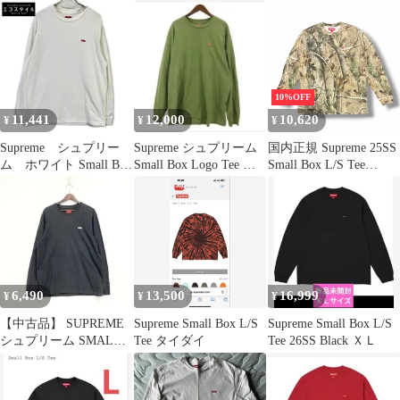
L/S ティー ロンT
10%OFF
11,441
12,000
10,620
¥
¥
¥
Supreme シュプリー
Supreme シュプリーム
国内正規 Supreme 25SS
ム ホワイト Small Box
Small Box Logo Tee ロ
Small Box L/S Tee
L/S Tee スモールボック
ンT
Realtree AP Camo スモ
スロゴロングスリーブ
ールボックスロゴリア
カットソー L
ルツリーカットソー 長
袖Tシャツ ロンT シュ
プリーム マルチカラー
L （15632M）
6,490
13,500
16,999
¥
¥
¥
【中古品】 SUPREME
Supreme Small Box L/S
Supreme Small Box L/S
シュプリーム SMALL
Tee タイダイ
Tee 26SS Black ＸＬ
BOX LOGO L S TEE ス
モール ボックス ロゴ
ロングスリーブ Tシャ