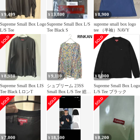
9,499
13,800
8,900
¥
¥
¥
Supreme Small Box Logo
Supreme Small Box L/S
supreme small box logo
L/S Tee
Tee Black S
tee （半袖）NAVY
8,980
9,110
8,000
¥
¥
¥
Supreme Small Box LIS
シュプリーム 23SS
Supreme Small Box Logo
Tee Black LロンT
Small Box L/S Tee 総柄
L/S Tee ブラック
スモールボックスロゴ
長袖カットソー メンズ
XL
7,000
18,500
8,200
¥
¥
¥