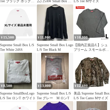
Tee ブラック ボックス
ム) 25AW Small Box L/S
L/S Tee Mサイズ
ロゴ
Tee Realtree AP Camo ス
モールボックスロゴ リ
アルツリー クルーネッ
ク長袖tシャツカットソ
ー ロンT カモ
15,500
11,800
10,000
¥
¥
¥
Supreme Small Box L/S
Supreme Small Box Logo
【国内正規品/L】シュ
Tee White 24SS
L/S Tee Black M
プリーム スモールボッ
クスロゴ ロンT グレー
L
8,500
13,000
12,699
¥
¥
¥
Supreme SmallBoxLogo
Supreme Small Box L/S
美品 Supreme Small Box
L/S Tee ロンT ホワイト
Tee グレー M ロンT
L/S Tee Camo Mサイズ