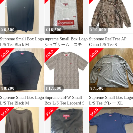
XXL 白 ホワイト ブラ
ンド古着ベクトル 中古
☆AA★260618
6,500
16,500
10,000
¥
¥
¥
Supreme Small Box Logo
supreme Small Box Logo
Supreme RealTree AP
L/S Tee Black M
シュプリーム スモー
Camo L/S Tee S
ルボックスロゴ
8,200
17,800
7,500
¥
¥
¥
Supreme Small Box Logo
Supreme 25FW Small
Supreme Small Box Logo
L/S Tee Black M
Box L/S Tee Leopard S
L/S Tee グレー XL