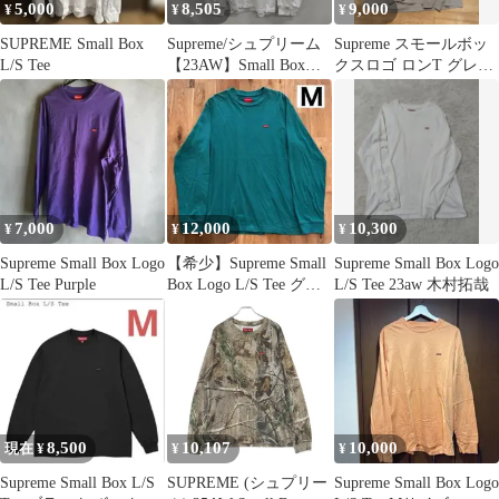
5,000
8,505
9,000
¥
¥
¥
SUPREME Small Box
Supreme/シュプリーム
Supreme スモールボッ
L/S Tee
【23AW】Small Box
クスロゴ ロンT グレー
Logo L/S Tee/スモール
S
ボックスロゴ 長袖Tシ
ャツ/ホワイト/M
7,000
12,000
10,300
¥
¥
¥
Supreme Small Box Logo
【希少】Supreme Small
Supreme Small Box Logo
L/S Tee Purple
Box Logo L/S Tee グリ
L/S Tee 23aw 木村拓哉
ーン
8,500
10,107
10,000
現在 ¥
¥
¥
Supreme Small Box L/S
SUPREME (シュプリー
Supreme Small Box Logo