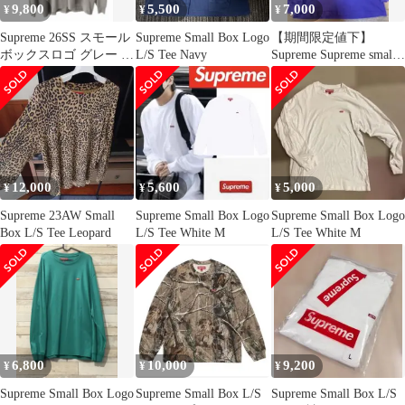
9,800
5,500
7,000
¥
¥
¥
Supreme 26SS スモール
Supreme Small Box Logo
【期間限定値下】
ボックスロゴ グレー M
L/S Tee Navy
Supreme Supreme small
長袖カットソー
box logo
12,000
5,600
5,000
¥
¥
¥
Supreme 23AW Small
Supreme Small Box Logo
Supreme Small Box Logo
Box L/S Tee Leopard
L/S Tee White M
L/S Tee White M
6,800
10,000
9,200
¥
¥
¥
Supreme Small Box Logo
Supreme Small Box L/S
Supreme Small Box L/S