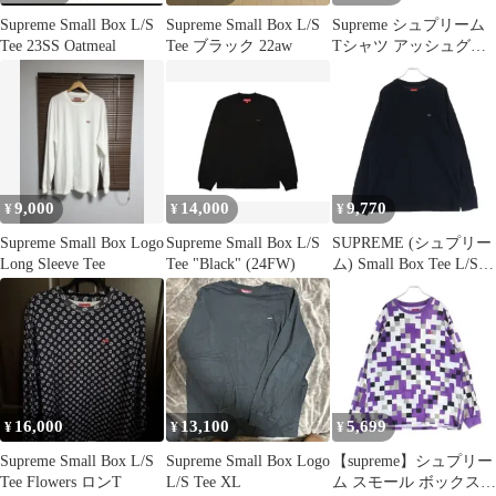
Supreme Small Box L/S
Supreme Small Box L/S
Supreme シュプリーム
Tee 23SS Oatmeal
Tee ブラック 22aw
Tシャツ アッシュグレ
ー XL 25AW スモール
ボックスロゴ ロングス
リーブTシャツ Small
Box L/S Tee トップス
カットソー 長袖【メン
ズ】【中古】
9,000
14,000
9,770
¥
¥
¥
Supreme Small Box Logo
Supreme Small Box L/S
SUPREME (シュプリー
Long Sleeve Tee
Tee "Black" (24FW)
ム) Small Box Tee L/S
スモールボックスロゴ
長袖カットソー ブラッ
ク
16,000
13,100
5,699
¥
¥
¥
Supreme Small Box L/S
Supreme Small Box Logo
【supreme】シュプリー
Tee Flowers ロンT
L/S Tee XL
ム スモール ボックス