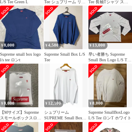
L/S Tee Green L
Tee シュプリーム リア
Tee 長袖Tシャツ スモ
ルツリー
ール
8,000
4,580
13,000
¥
¥
¥
Supreme small box logo
Supreme Small Box L/S
早い者勝ち Supreme
l/s tee ロンt
Tee
Small Box Logo L/S Tee
S
8,000
12,100
8,000
¥
¥
¥
【Mサイズ】Supreme
シュプリーム
Supreme SmallBoxLogo
スモールボックスロゴ
SUPREME Small Box
L/S Tee ロンT ホワイト
L/S ホワイト
L/S Tee スモール ボッ
クス ロゴ 半袖Tシャツ