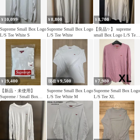
10,099
8,800
8,700
¥
¥
¥
Supreme Small Box Logo
Supreme Small Box Logo
【良品✨】 supreme
L/S Tee White S
L/S Tee White
small Box Logo L/S Tee
L
19,400
9,500
7,980
¥
現在 ¥
¥
【新品・未使用】
Supreme Small Box Logo
Supreme Small Box Logo
Supreme / Small Box
L/S Tee White M
L/S Tee XL
Logo L/S Tee