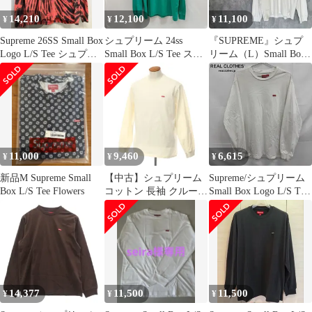
14,210
12,100
11,100
¥
¥
¥
Supreme 26SS Small Box
シュプリーム 24ss
『SUPREME』シュプ
Logo L/S Tee シュプリ
Small Box L/S Tee スモ
リーム（L）Small Box
ーム スモール ボックス
ールボックス ロゴ ロン
Logo L/S Tee スモール
ロゴ タイダイ レッド
T メンズ L
ボックスロゴ ロンT
長袖 Tシャツ ロンT メ
ISItems【USED】【古
ンズ ポルトガル製 M
着】【中古】50161476
11,000
9,460
6,615
¥
¥
¥
新品M Supreme Small
【中古】シュプリーム
Supreme/シュプリーム
Box L/S Tee Flowers
コットン 長袖 クルーネ
Small Box Logo L/S Tee/
ック Ｔシャツ M メン
スモール ボックスロゴ
ズ
長袖 Tシャツ/ホワイ
ト/L
14,377
11,500
11,500
¥
¥
¥