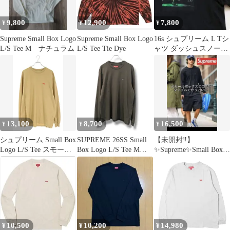
9,800
12,900
7,800
¥
¥
¥
Supreme Small Box Logo
Supreme Small Box Logo
16s シュプリーム L Tシ
L/S Tee M ナチュラム
L/S Tee Tie Dye
ャツ ダッシュスノー
hell フォト 黒 古着
13,100
8,700
16,500
¥
¥
¥
シュプリーム Small Box
SUPREME 26SS Small
【未開封‼️】
Logo L/S Tee スモール
Box Logo L/S Tee Mサ
✨Supreme✨Small Box
ボックスロゴ刺繍長袖
イズ ブラック
Logo Long Tee 黒
カットソー メンズ L
10,500
10,200
14,980
¥
¥
¥