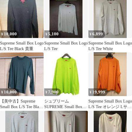
10,000
5,100
6,899
¥
¥
¥
Supreme Small Box Logo
Supreme Small Box Logo
Supreme Small Box Logo
L/S Tee Black 貴重
L/S Tee
L/S Tee White
10,000
7,900
19,999
¥
¥
¥
【美中古】Supreme
シュプリーム
Supreme Small Box Logo
Small Box L/S Tee Black
SUPREME Small Box
L/S Tee オレンジ Lサイ
S
Logo L/S Tee スモール
ズ
ボックスロゴ ロングス
リーブ Tシャツ XL グ
リーン系