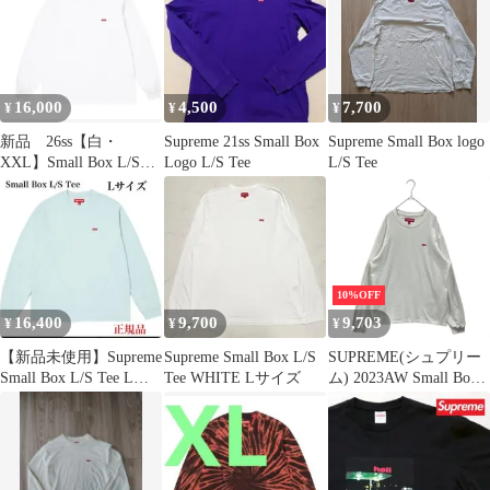
16,000
4,500
7,700
¥
¥
¥
新品 26ss【白・
Supreme 21ss Small Box
Supreme Small Box logo
XXL】Small Box L/S
Logo L/S Tee
L/S Tee
Tee supreme
10%OFF
16,400
9,700
9,703
¥
¥
¥
【新品未使用】Supreme
Supreme Small Box L/S
SUPREME(シュプリー
Small Box L/S Tee Lラ
Tee WHITE Lサイズ
ム) 2023AW Small Box
イトブルー
Logo L/S Tee スモール
ボックス ロゴ 長袖 Tシ
ャツ S ホワイト