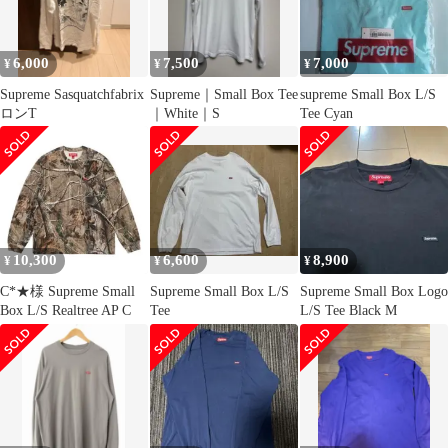
6,000
7,500
7,000
¥
¥
¥
Supreme Sasquatchfabrix
Supreme｜Small Box Tee
supreme Small Box L/S
ロンT
｜White｜S
Tee Cyan
10,300
6,600
8,900
¥
¥
¥
C*★様 Supreme Small
Supreme Small Box L/S
Supreme Small Box Logo
Box L/S Realtree AP C
Tee
L/S Tee Black M