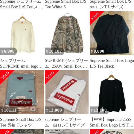
Supreme シュプリーム
Supreme Small Box L/S
Supreme Small Box L/S
Small Box L/S Tee スモ
Tee White S
tee ロンT Lサイズ
ール ボックス ロゴ Tシ
ャツ 長袖 ブラウン チ
ャコール系 M【美品】
【中古】
6,900
10,107
8,000
¥
¥
¥
シュプリーム
SUPREME (シュプリー
Supreme Small Box Logo
SUPREME small logo
ム) 25AW Small Box L/S
L/S Tee Black
box L/S Tee ロンT Tシ
Tee Realtree AP Camo ス
ャツ 長袖 クルーネック
モール ボックス ロゴ
S ホワイト /MY ■OS
リアルツリー カモ クル
■GY62
ーネック長袖Tシャツ
カットソー ロングスリ
ーブ ロンT ブラウン
10,111
12,000
13,100
¥
¥
¥
Supreme Small Box L/S
supreme シュプリー
【中古】Supreme 25SS
Tee 長袖 Tシャツ
ム 白ロンT Lサイズ
Small Box Logo L/S Tee
サイズM ブラック シ