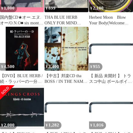
1,000
899
2,100
¥
¥
¥
国内盤CD★オー.エヌ.
THA BLUE HERB
Herbest Moon Blow
オー/O.N.O■ six month
ONLY FOR MIND
Your Body(Welcome
at outside stairs
STONE LONG
Dub)
【TBHRCD005/4545710
000286】J23531
4,500
3,400
955
¥
¥
¥
【DVD】BLUE HERB /
【中古】邦楽CD tha
【 新品 未開封 】 トラ
続・ラッパーの一分
BOSS / IN THE NAME
スコ中山 ボールポイン
(THA BOSS「IN THE
OF HIPHOP II[生産限定
トヘックスローブレン
NAME OF HIPHOP II」
盤]
チ T20H TBHR20H 未使
RELEAS.. (TBHRDVD-
用 送料無料
11)
2,000
1,282
1,016
¥
¥
¥