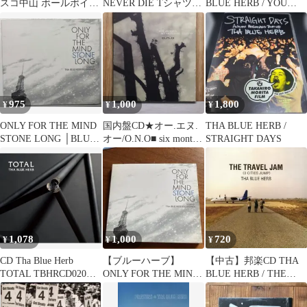
スコ中山 ボールポイン
NEVER DIE Tシャツ
BLUE HERB / YOU
トヘックスローブレン
XL サイズ
MAKE US FEEL WE
チセット(12本
ARE REAL(結成25周年
組)T7H~T50 TBHR12S
TOUR 2022)
未使用 送料無料
975
1,000
1,800
¥
¥
¥
ONLY FOR THE MIND
国内盤CD★オー.エヌ.
THA BLUE HERB /
STONE LONG │BLUE
オー/O.N.O■ six month
STRAIGHT DAYS
HERB
at outside stairs
【TBHRCD005/4545710
000286】U54813
1,078
1,000
720
¥
¥
¥
CD Tha Blue Herb
【ブルーハーブ】
【中古】邦楽CD THA
TOTAL TBHRCD020
ONLY FOR THE MIND
BLUE HERB / THE
Tha Blue Herb Record
STONE LONG
TRAVEL JAM (LIFE
/00110
STORYの初回特典CD)