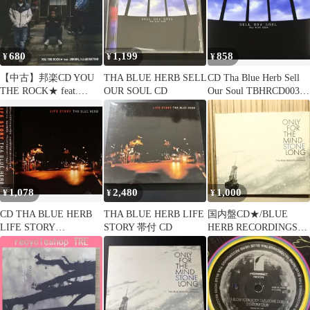
680
1,199
858
¥
¥
¥
【中古】邦楽CD YOU
THA BLUE HERB SELL
CD Tha Blue Herb Sell
THE ROCK★ feat.
OUR SOUL CD
Our Soul TBHRCD003
JNKMN. ILL-
West Up /00110
BOSSTINO / THINK
ABOUT WHY YOU
STARTED (Remix)
1,078
2,480
1,000
¥
¥
¥
CD THA BLUE HERB
THA BLUE HERB LIFE
国内盤CD★/BLUE
LIFE STORY
STORY 帯付 CD
HERB RECORDINGS
TBHRCD014 Tha Blue
PRESENT■ ONLY FOR
Herb Record /00110
THE MIND STONE
LONG
【TBHRCD011/4545710
001344】P71387