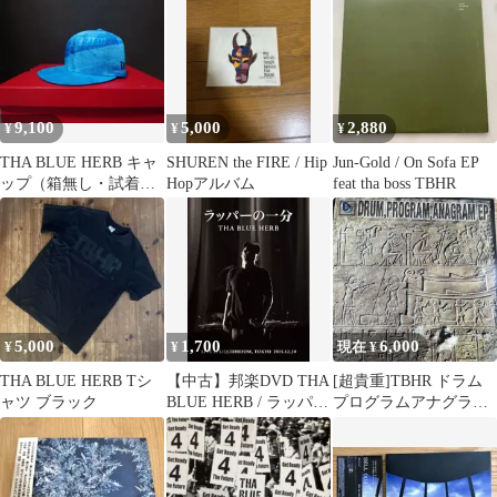
9,100
5,000
2,880
¥
¥
¥
THA BLUE HERB キャ
SHUREN the FIRE / Hip
Jun-Gold / On Sofa EP
ップ（箱無し・試着の
Hopアルバム
feat tha boss TBHR
み）
5,000
1,700
6,000
¥
¥
現在 ¥
THA BLUE HERB Tシ
【中古】邦楽DVD THA
[超貴重]TBHR ドラム
ャツ ブラック
BLUE HERB / ラッパー
プログラムアナグラム
の一分
EP