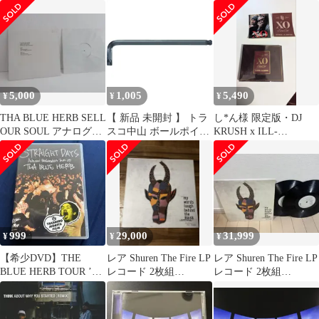
WE REALIZED/THA
SOUL
/TBHRDVD004
BLUE HERB
RECORDINGS
TBHRCD009 CD □
5,000
1,005
5,490
¥
¥
¥
THA BLUE HERB SELL
【 新品 未開封 】 トラ
し*ん様 限定版・DJ
OUR SOUL アナログサ
スコ中山 ボールポイン
KRUSH x ILL-
ンプル盤
トヘックスローブレン
BOSSTINO XO 初回限
チ T10H TBHR10H 未使
定
用 送料無料
999
29,000
31,999
¥
¥
¥
【希少DVD】THE
レア Shuren The Fire LP
レア Shuren The Fire LP
BLUE HERB TOUR ’08
レコード 2枚組
レコード 2枚組
DVD
BLUEHERB
BLUEHERB