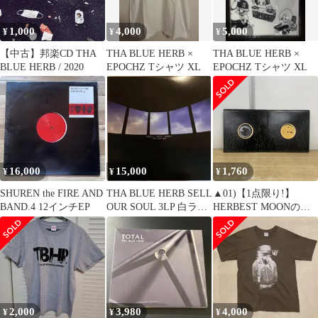
1,000
4,000
5,000
¥
¥
¥
【中古】邦楽CD THA
THA BLUE HERB ×
THA BLUE HERB ×
BLUE HERB / 2020
EPOCHZ Tシャツ XL
EPOCHZ Tシャツ XL
16,000
15,000
1,760
¥
¥
¥
SHUREN the FIRE AND
THA BLUE HERB SELL
▲01)【1点限り!】
BAND.4 12インチEP
OUR SOUL 3LP 白ラベ
HERBEST MOONのレ
ル
コード 2点セット/ハー
ベストムーン/Blow
Your Body/Galaxy/12イ
ンチ/国内盤/TBHR-
027/TBHR-025/A
2,000
3,980
4,000
¥
¥
¥