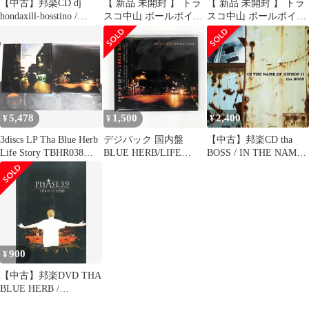
【中古】邦楽CD dj
【 新品 未開封 】 トラ
【 新品 未開封 】 トラ
hondaxill-bosstino /
スコ中山 ボールポイン
スコ中山 ボールポイン
KINGS CROSS[通常盤]
トヘックスローブレン
トヘックスローブレン
チ T50H TBHR50H 未使
チ T25H TBHR25H 未使
用 送料無料
用 送料無料
5,478
1,500
2,400
¥
¥
¥
3discs LP Tha Blue Herb
デジパック 国内盤
【中古】邦楽CD tha
Life Story TBHR038
BLUE HERB/LIFE
BOSS / IN THE NAME
THA BLUE HERB
STORY/BLUE HERB
OF HIPHOP II[通常盤]
RECORD /00920
RECORDINGS
TBHRCD14 CD □
900
¥
【中古】邦楽DVD THA
BLUE HERB /
PHASE3.9