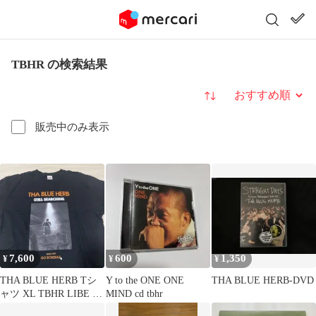
TBHR の検索結果
並び替え
販売中のみ表示
7,600
600
1,350
¥
¥
¥
THA BLUE HERB Tシ
Y to the ONE ONE
THA BLUE HERB-DVD
ャツ XL TBHR LIBE ブ
MIND cd tbhr
ルーハーブ