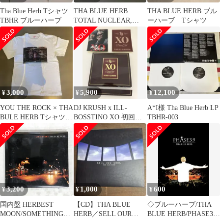
Tha Blue Herb Tシャツ
THA BLUE HERB
THA BLUE HERB ブル
TBHR ブルーハーブ
TOTAL NUCLEAR,
ーハーブ Tシャツ
DAMN付 帯付
3,000
5,900
12,100
¥
¥
¥
YOU THE ROCK × THA
DJ KRUSH x ILL-
A*I様 Tha Blue Herb LP
BULE HERB Tシャツ L
BOSSTINO XO 初回限
TBHR-003
サイズ
定CD2枚組
3,200
1,000
600
¥
¥
¥
国内盤 HERBEST
【CD】THA BLUE
◇ブルーハーブ/THA
MOON/SOMETHING
HERB／SELL OUR
BLUE HERB/PHASE3.9