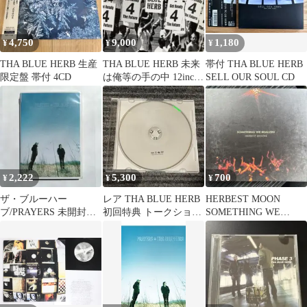
4,750
9,000
1,180
¥
¥
¥
THA BLUE HERB 生産
THA BLUE HERB 未来
帯付 THA BLUE HERB
限定盤 帯付 4CD
は俺等の手の中 12inch
SELL OUR SOUL CD
TBHR
2,222
5,300
700
¥
¥
¥
ザ・ブルーハー
レア THA BLUE HERB
HERBEST MOON
ブ/PRAYERS 未開封
初回特典 トークショー
SOMETHING WE
［2DVD+CD］
DVDのみ
REALIZED CD