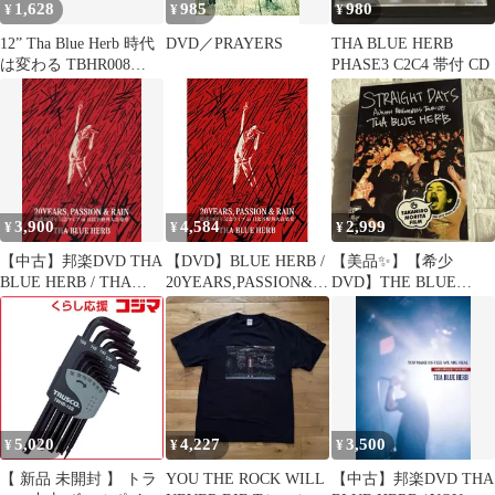
1,628
985
980
¥
¥
¥
12” Tha Blue Herb 時代
DVD／PRAYERS
THA BLUE HERB
は変わる TBHR008
PHASE3 C2C4 帯付 CD
BLUE HERB /00250
3,900
4,584
2,999
¥
¥
¥
【中古】邦楽DVD THA
【DVD】BLUE HERB /
【美品✨】【希少
BLUE HERB / THA
20YEARS,PASSION&R
DVD】THE BLUE
BLUE HERB
AIN (TBHRDV-8)
HERB TOUR ’08 DVD
20YEARS、PASSION＆
RAIN [初回版]
5,020
4,227
3,500
¥
¥
¥
【 新品 未開封 】 トラ
YOU THE ROCK WILL
【中古】邦楽DVD THA