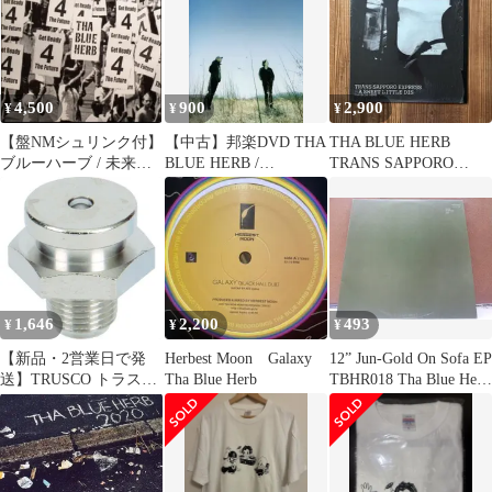
4,500
900
2,900
¥
¥
¥
【盤NMシュリンク付】
【中古】邦楽DVD THA
THA BLUE HERB
ブルーハーブ / 未来は
BLUE HERB /
TRANS SAPPORO
俺等の手の中 12インチ
PRAYERS
EXPRESS レコード
1,646
2,200
493
¥
¥
¥
【新品・2営業日で発
Herbest Moon Galaxy
12” Jun-Gold On Sofa EP
送】TRUSCO トラスコ
Tha Blue Herb
TBHR018 Tha Blue Herb
中山 TBHR14TRUSCO
Record /00250
ボタンヘッド R1／4 2
個入7648791