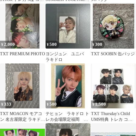
プリート
アクリルスタンド 浴衣
2,000
500
300
¥
¥
¥
TXT PREMIUM PHOTO
ヨンジュン ユニバ
TXT SOOBIN 缶バッジ
ラキドロ
333
500
1,500
¥
¥
¥
TXT MOACON モアコ
テヒョン ラキドロ ト
TXT Thursday's Child
ン 名古屋限定 ラキドロ
レカ会場限定福岡
UMS特典 トレカ コン
トレカ ヒュニンカイ
TXT モアコン
プリート
MOACON