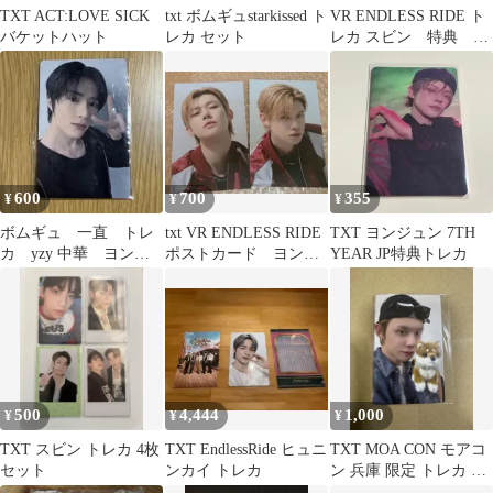
TXT ACT:LOVE SICK
txt ボムギュstarkissed ト
VR ENDLESS RIDE ト
バケットハット
レカ セット
レカ スビン 特典
TXT
600
700
355
¥
¥
¥
ボムギュ 一直 トレ
txt VR ENDLESS RIDE
TXT ヨンジュン 7TH
カ yzy 中華 ヨント
ポストカード ヨンジ
YEAR JP特典トレカ
ン
ュン
500
4,444
1,000
¥
¥
¥
TXT スビン トレカ 4枚
TXT EndlessRide ヒュニ
TXT MOA CON モアコ
セット
ンカイ トレカ
ン 兵庫 限定 トレカ ヨ
ンジュン