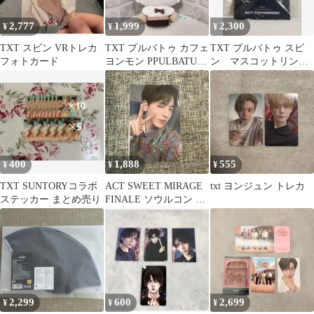
2,777
1,999
2,300
¥
¥
¥
TXT スビン VRトレカ
TXT プルバトゥ カフェ
TXT プルバトゥ スビ
フォトカード
ヨンモン PPULBATU
ン マスコットリン
服
グ ヨンモン モアコン
落下物 王冠付
400
1,888
555
¥
¥
¥
TXT SUNTORYコラボ
ACT SWEET MIRAGE
txt ヨンジュン トレカ
ステッカー まとめ売り
FINALE ソウルコン ト
レカ テヒョン
2,299
600
2,699
¥
¥
¥