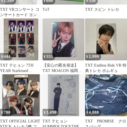
1,599
600
550
¥
¥
¥
TXT VRコンサート コ
TxT
TXT スビン トレカ
ンサートカード ヨンジ
ュン
444
555
2,999
¥
¥
¥
TXT テヒョン 7TH
【安心の匿名発送】
TXT Endless Ride VR 特
YEAR Starkissed
TXT MOACON 福岡ラ
典トレカ ボムギュ
TOGETHERトレカ
キドロ カンテ 未開封
780
3,490
4,888
¥
¥
¥
TXT OFFICIAL LIGHT
TXT テヒョン
TXT PROMISE クロ
STICK トレカ 5種 コン
SUMMER TOGETHER
スバッグ