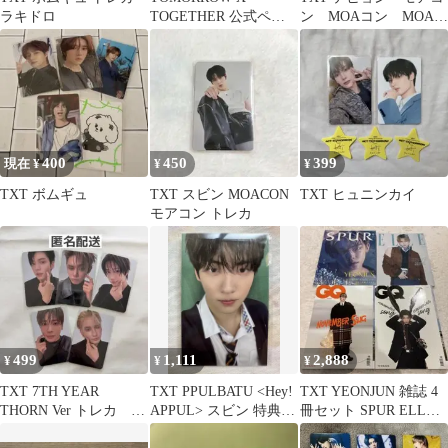
ラキドロ
TOGETHER 公式ペン
ン MOAコン MOA
ライト Ver.2
con ラントレ トレカ
400
450
399
現在 ¥
¥
¥
TXT ボムギュ
TXT スビン MOACON
TXT ヒュニンカイ
モアコン トレカ
499
1,111
2,888
¥
¥
¥
TXT 7TH YEAR
TXT PPULBATU <Hey!
TXT YEONJUN 雑誌 4
THORN Ver トレカ 5
APPUL> スビン 特典ト
冊セット SPUR ELLE
枚セット ②
レカ
GQ