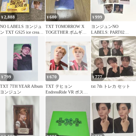
2,888
600
999
¥
¥
¥
NO LABELS ヨンジュ
TXT TOMORROW X
ヨンジュンNO
ン TXT GS25 ice cream
TOGETHER ボムギ
LABELS: PART02
ステッカー
ュ トレカ
weverse global特典
799
670
777
¥
¥
¥
TXT 7TH YEAR Album
TXT テヒョン
txt 7th トレカ セット
ヨンジュン
EndressRide VR ポスト
カード 2枚セット