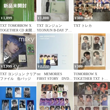
1,899
1,000
300
¥
¥
¥
TXT TOMORROW X
TXT ヨンジュン
TXT トレカ
TOGETHER CD 未開封
YEONJUN B-DAY アク
5枚
リルスタンド
1,999
2,222
300
¥
¥
¥
TXT ヨンジュン クリア
txt MEMORIES
TOMORROW X
ファイル 缶バッジ
FIRST STORY DVD
TOGETHER TXT トレ
フォトブック トゥバ
カ まとめ売り