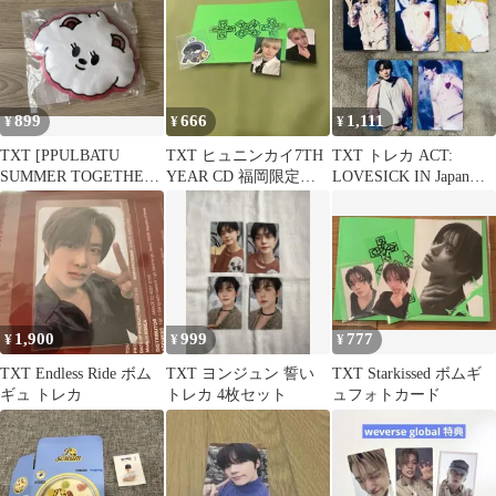
899
666
1,111
¥
¥
¥
TXT [PPULBATU
TXT ヒュニンカイ7TH
TXT トレカ ACT:
SUMMER TOGETHER]
YEAR CD 福岡限定ト
LOVESICK IN Japan
バムグッ おめん
レカフニャリムンステ
DVD 特典
ッカー
1,900
999
777
¥
¥
¥
TXT Endless Ride ボム
TXT ヨンジュン 誓い
TXT Starkissed ボムギ
ギュ トレカ
トレカ 4枚セット
ュフォトカード