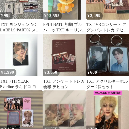
999
13,555
2,499
¥
¥
¥
TXT ヨンジュン NO
PPULBATU 初期 プル
TXT VRコンサート ア
LABELS:PART02 ステ
バトゥ TXT キーリング
グンパントレカ テヒョ
ッカー コンプ セット
ヨンジュン ファンチュ
ン
ン
1,999
3,850
600
¥
¥
¥
TXT 7TH YEAR
TXT アンケートトレカ
TXT アクリルキーホル
Everline ラキドロ ヨン
会報 テヒョン
ダー 2個セット
ジュン トレカ