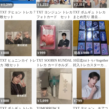
1,299
1,222
2,111
¥
¥
¥
TXT テヒョン トレカ 7
TXT ヨンジュン トレカ
TXT ボムギュ トレカ
枚セット
フォトカード セット
まとめ売り 過去
TOGETHER thorn
888
999
900
¥
¥
現在 ¥
TXT ヒュニンカイ トレ
TXT SOOBIN KUNDAL
10日迄txtトゥバtogether
カ 3枚セット
トレカ カードホルダー
封入トレカスターカー
セット
ド星カードタロットカ
ード
800
5,099
799
¥
¥
¥
TXT ボムギュ トレカ
TOMORROW X
TXT テヒョン モアコ