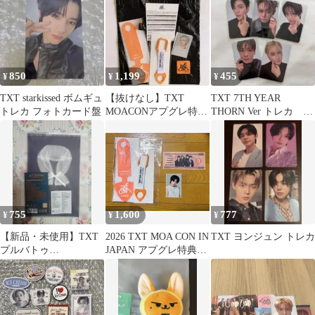
850
1,199
455
¥
¥
¥
TXT starkissed ボムギュ
【抜けなし】TXT
TXT 7TH YEAR
トレカ フォトカード盤
MOACONアプグレ特
THORN Ver トレカ 5
典 名古屋
枚セット ③
755
1,600
777
¥
¥
¥
【新品・未使用】TXT
2026 TXT MOA CON IN
TXT ヨンジュン トレカ
プルバトゥ
JAPAN アプグレ特典
ACT:PROMISE ケープ
ボムギュ