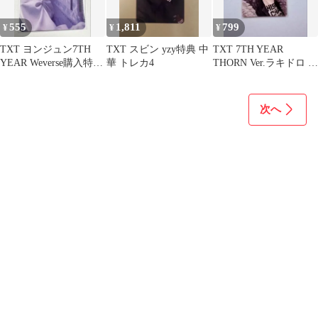
555
1,811
799
¥
¥
¥
TXT ヨンジュン7TH
TXT スビン yzy特典 中
TXT 7TH YEAR
YEAR Weverse購入特典
華 トレカ4
THORN Ver.ラキドロ ヨ
トレカ
ンジュン トレカ
次へ