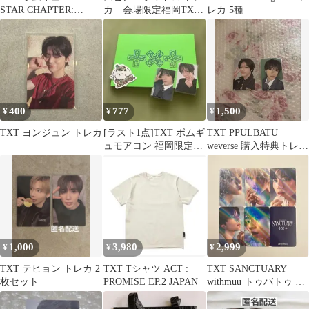
STAR CHAPTER:
カ 会場限定福岡TXT
レカ 5種
SANCTUARY
モアコンMOACON
400
777
1,500
¥
¥
¥
TXT ヨンジュン トレカ
[ラスト1点]TXT ボムギ
TXT PPULBATU
ュモアコン 福岡限定ト
weverse 購入特典トレカ
レカ 封入トレカ CD シ
ボムギュ 2枚セット
ール
1,000
3,980
2,999
¥
¥
¥
TXT テヒョン トレカ 2
TXT Tシャツ ACT :
TXT SANCTUARY
枚セット
PROMISE EP.2 JAPAN
withmuu トゥバトゥ ト
レカ