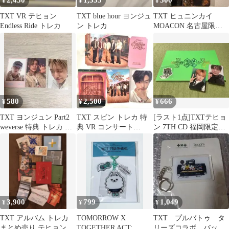
2,450
1,555
300
¥
¥
¥
TXT VR テヒョン
TXT blue hour ヨンジュ
TXT ヒュニンカイ
Endless Ride トレカ
ン トレカ
MOACON 名古屋限定
ラキドロ トレカ
580
2,500
666
¥
¥
¥
TXT ヨンジュン Part2
TXT スビン トレカ 特
[ラスト1点]TXTテヒョ
weverse 特典 トレカ セ
典 VR コンサート
ン 7TH CD 福岡限定ト
ット
ENDLESS RIDE
レカ ダゴニャンステッ
カー
3,900
799
1,049
¥
¥
¥
TXT アルバム トレカ
TOMORROW X
TXT プルバトゥ タ
まとめ売り テヒョン ア
TOGETHER ACT:
リーズコラボ バッグ