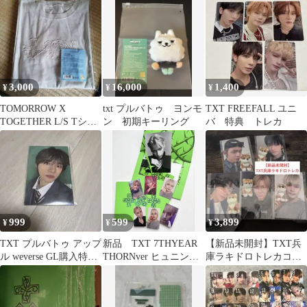
3,000
16,000
1,400
¥
¥
¥
TOMORROW X
txt プルバトゥ ヨンモ
TXT FREEFALL ユニ
TOGETHER L/S Tシャ
ン 初期キーリング
バ 特典 トレカ
ツ PROMISE
999
599
3,899
¥
¥
¥
TXT プルバトゥ アップ
新品 TXT 7THYEAR
【新品未開封】TXT兵
ル weverse GL購入特典
THORNver ヒュニンカ
庫ラキドロトレカコン
トレカ ボムギュ
イ トレカ付
プセット