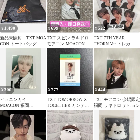
1,490
699
522
¥
¥
¥
新品未開封 TXT MOA
TXT スビン ラキドロ
TXT 7TH YEAR
CON トートバッグ
モアコン MOACONト
THORN Ver トレカ ボ
レカ 愛知限定 会場限定
ムギュ
300
777
444
¥
¥
¥
ヒュニンカイ
TXT TOMORROW X
TXT モアコン 会場限定
MOACON 福岡
TOGETHER カンテヒ
福岡 ラキドロ テヒョン
TOMORROW X
ョン トレカ
TOGETHER トレカ