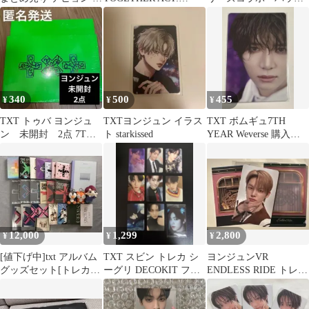
クスタ
PROMISE KEYRING
チャーム アクリルキ
ーホルダーのみ
340
500
455
¥
¥
¥
TXT トゥバ ヨンジュ
TXTヨンジュン イラス
TXT ボムギュ7TH
ン 未開封 2点 7TH
ト starkissed
YEAR Weverse 購入特
YEAR
典 トレカ
12,000
1,299
2,800
¥
¥
¥
[値下げ中]txt アルバム
TXT スビン トレカ シ
ヨンジュンVR
グッズセット[トレカ等
ーグリ DECOKIT フォ
ENDLESS RIDE トレカ
は別売りしてます！]
トカードTOMORROW
アグンパン