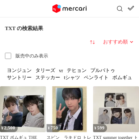
TXT の検索結果
並び替え
販売中のみ表示
ヨンジュン
タリーズ
テヒョン
プルバトゥ
vr
サントリー
ステッカー
tシャツ
ペンライト
ボムギュ
2,500
750
599
¥
¥
¥
TXT ボムギュ THE
スビン ラキドロ トレ
TXT summer together ト