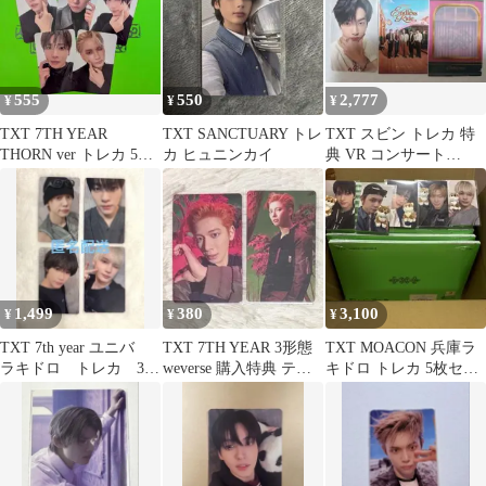
555
550
2,777
¥
¥
¥
TXT 7TH YEAR
TXT SANCTUARY トレ
TXT スビン トレカ 特
THORN ver トレカ 5種
カ ヒュニンカイ
典 VR コンサート
セット
ENDLESS RIDE
1,499
380
3,100
¥
¥
¥
TXT 7th year ユニバ
TXT 7TH YEAR 3形態
TXT MOACON 兵庫ラ
ラキドロ トレカ 3.4
weverse 購入特典 テヒ
キドロ トレカ 5枚セッ
回目 4枚セット
ョン
ト＋未開封CD