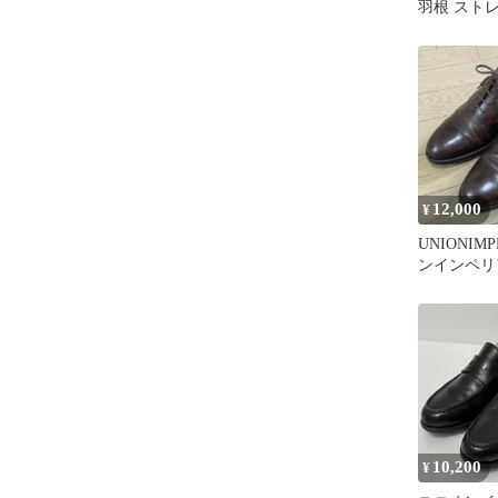
羽根 ストレ
1/2
12,000
¥
UNIONIM
ンインペリ
トチップ25.
10,200
¥