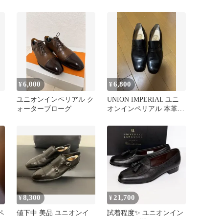
ューズ 7EEE
6,000
6,800
¥
¥
ル
ユニオンインペリアル ク
UNION IMPERIAL ユニ
ォーターブローグ
オンインペリアル 本革
ン
ローファー メンズ
8,300
21,700
¥
¥
ペ
値下中 美品 ユニオンイ
試着程度✨ ユニオンイン