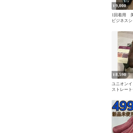
9,000
¥
1回着用 美
ビジネスシ
シューズ
8,590
¥
ユニオン
ストレー
U2006 
ナー