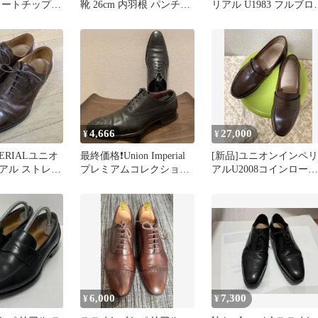
ートチップ 7
靴 26cm 内羽根 パンチド
リアル U1983 フルブロ
キャップトゥ
グ 黒 8.5(2E)
4,666
27,000
¥
¥
PERIALユニオ
最終価格❗️Union Imperial
[新品]ユニオンインペリ
アル ストレー
プレミアムコレクショ
アルU2008コインローフ
5cm
ン 6
ァー ダークブラウン
7EEE
6,000
7,300
¥
¥