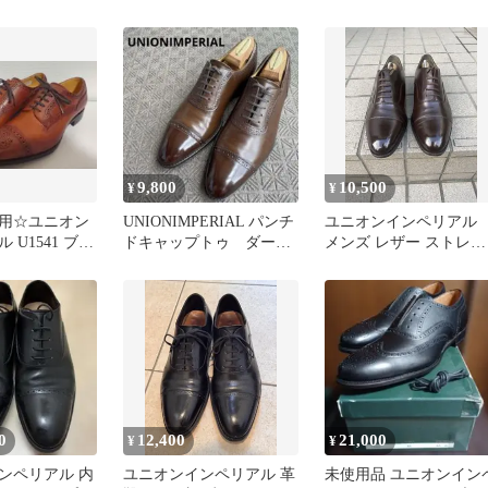
25.0cm
ングチップ
9,800
10,500
¥
¥
用☆ユニオン
UNIONIMPERIAL パンチ
ユニオンインペリア
 U1541 ブラ
ドキャップトゥ ダーク
メンズ レザー ストレー
 EE
ブラウン
トチップ ダークブラウ
0
12,400
21,000
¥
¥
ンペリアル 内
ユニオンインペリアル 革
未使用品 ユニオンイン