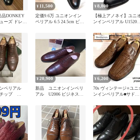
11,500
8,800
¥
¥
品DONKEY
定価9.6万 ユニオンイン
【極上アノネイ】ユニ
ューズ ドレス
ペリアル 6.5 24.5cm ビジ
ンインペリアル U1520
ネス 革靴 黒
6.5 ストレートチップ
20,900
6,200
¥
¥
インペリアル
新品 ユニオンインペリ
70s ヴィンテージ⭐️ユニ
トチップ
アル U2006 ビジネスシ
ンインペリアル■サドル
箱付き ワンオー
ューズ 7.5EEE
ローファー✨イントレ
ャート