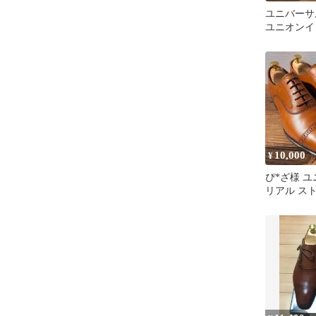
ユニバーサ
ユニオンイ
注 コイン
ラウン
10,000
¥
ぴ*ざ様 
リアル ス
25cm ブ