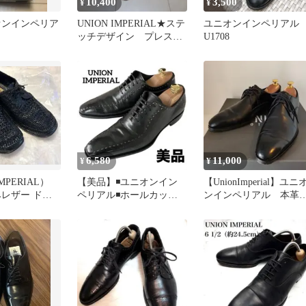
10,400
3,500
¥
¥
オンインペリア
UNION IMPERIAL★ステ
ユニオンインペリア
ッチデザイン プレステ
U1708
ージ シューズ
6,580
11,000
¥
¥
MPERIAL）
【美品】◾️ユニオンイン
【UnionImperial】ユニ
みレザー ドレ
ペリアル◾️ホールカット◾️
ンインペリアル 本
4.0
ステッチ◾️レザー◾️ブラッ
革靴
ク