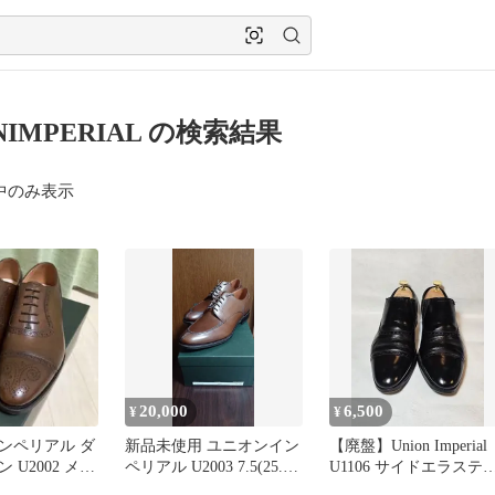
NIMPERIAL の検索結果
中のみ表示
20,000
6,500
¥
¥
ンペリアル ダ
新品未使用 ユニオンイン
【廃盤】Union Imperial
 U2002 メダ
ペリアル U2003 7.5(25.5
U1106 サイドエラステ
 7EE
～26cm) 茶色
ック 7EEE