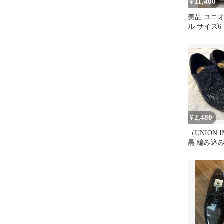
11,400
¥
美品 ユニ
ル サイズ6
2,480
¥
（UNION I
黒 編み込
スシューズ2