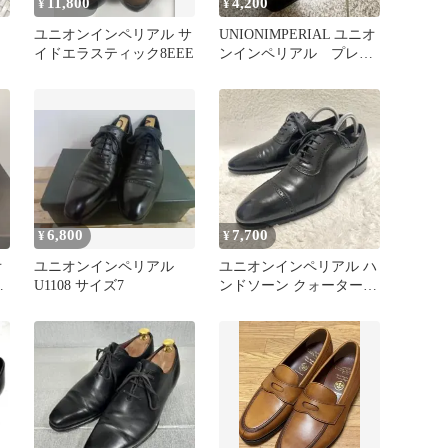
11,800
4,200
¥
¥
ル
ユニオンインペリアル サ
UNIONIMPERIAL ユニオ
イドエラスティック8EEE
ンインペリアル プレー
ントゥ
6,800
7,700
¥
¥
オ
ユニオンインペリアル
ユニオンインペリアル ハ
革
U1108 サイズ7
ンドソーン クォーターブ
ローグ ストレートチップ