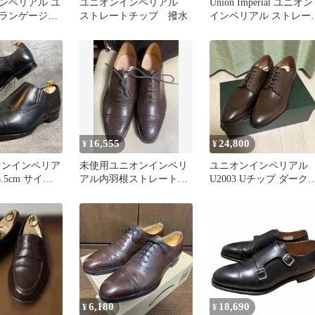
ンペリアル ユ
ユニオンインペリアル
Union Imperial ユニオン
ランゲージ別
ストレートチップ 撥水
インペリアル ストレー
ニー ローファ
チップ 革靴 黒
16,555
24,800
¥
¥
オンインペリア
未使用ユニオンインペリ
ユニオンインペリアル
26.5cm サイド
アル内羽根ストレートチ
U2003 Uチップ ダーク
ック 革靴
ップ 茶色 7 25cm
ラウン 7.5EE
6,180
18,690
¥
¥