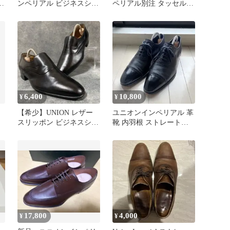
ー
ンペリアル ビジネスシュ
ペリアル別注 タッセルロ
ーズ ブラック 26.5
ーファー シボ革 黒 25.5
6,400
10,800
¥
¥
【希少】UNION レザー
ユニオンインペリアル 革
スリッポン ビジネスシュ
靴 内羽根 ストレートチ
ーズ 25 EE 黒
ップ 黒 7.5
17,800
4,000
¥
¥