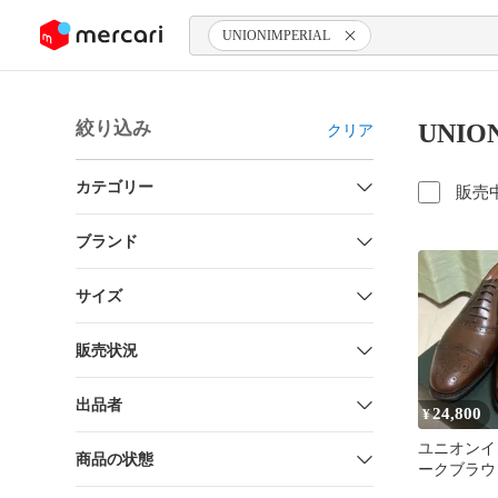
ンツにスキップ
UNIONIMPERIAL
絞り込み
UNIO
クリア
カテゴリー
販売
ブランド
サイズ
販売状況
出品者
24,800
¥
ユニオンイ
商品の状態
ークブラウン
リオン 革靴