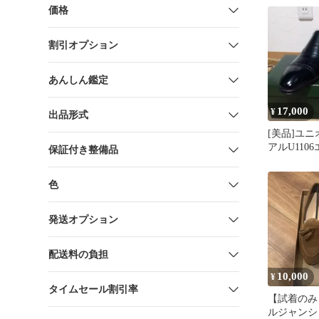
価格
割引オプション
あんしん鑑定
17,000
¥
出品形式
[美品]ユ
アルU110
保証付き整備品
クブラック6
色
発送オプション
配送料の負担
10,000
¥
タイムセール割引率
【試着のみ
ルジャンシ