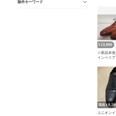
除外キーワード
ド ブラウン 
23,000
¥
☆新品未使
インペリアル
ウン size7
8,50
現在 ¥
ユニオンイ