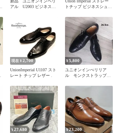
新品 ユニオンインペリ
Union Imperial ストレー
ト
アル U2003 ビジネスシ
トチップ ビジネスシュー
ューズ 7EE
ズ
2,700
5,800
現在 ¥
¥
UnionImperial U1107 スト
ユニオンインぺリリア
ブ
レート チップ レザー .
ル モンクストラップビ
ジネスシューズ
27,680
23,200
¥
¥