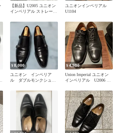
ン
【新品】U2005 ユニオン
ユニオンインペリアル
インペリアル ストレート
U1104
チップ 黒 26.5㎝
8,000
4,980
¥
¥
ユニオン インペリア
Union Imperial ユニオン
ル ダブルモンクシュー
インペリアル U2006 3E
ズ 日本製
黒 8