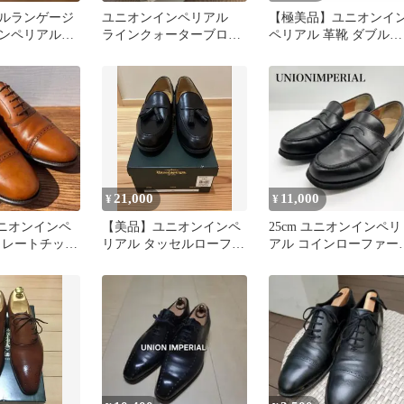
ルランゲージ
ユニオンインペリアル
【極美品】ユニオンイ
ンペリアル別
ラインクォーターブロー
ペリアル 革靴 ダブルモ
ローファー ブ
グ アノネイ
ンク 黒 24.5cm
21,000
11,000
¥
¥
ユニオンインペ
【美品】ユニオンインペ
25cm ユニオンインペリ
トレートチップ
リアル タッセルローファ
アル コインローファー
ラウン 内羽根 革
ー UR399 ブラック 24cm
U2008