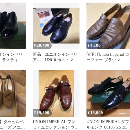
20,400
4,180
¥
¥
ニオンインペリ
新品 ユニオンインペリ
値下げUnion Imperial ロ
6エラスティッ
アル U2010 ポストマ
ーファー ブラウン
.5EEE
ン シューズ 6.5EEE
黒
19,500
15,000
¥
¥
】タッセルベ
UNION IMPERIAL プレ
UNION IMPERIAL ダブ
ューズ スエー
ミアムコレクション ウィ
ルモンク U1105 6.5 3E