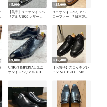
5,900
25,000
¥
¥
オ
【美品】ユニオンインペ
ユニオンインペリアル
リアル U1920 レザー ポ
ローファー 7 日本製
インデットトゥ UK6黒
靴 シューズ
9,800
15,400
¥
¥
オ
UNION IMPERIAL ユニ
【お買得】スコッチグレ
オンインペリアル U1111
イン SCOTCH GRAIN
チ
ストレートチップ ビジネ
シャインオアレインIII
スシューズ 25.5cm EEE
メンズ 黒 日本製