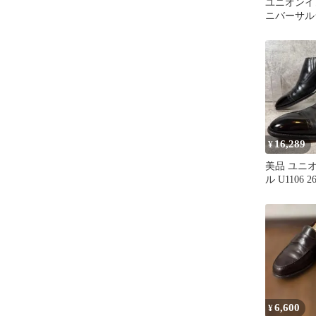
ユニオンイ
ニバーサル
注 革靴 ペ
ー 黒
16,289
¥
美品 ユニ
ル U1106 
エラスティ
6,600
¥