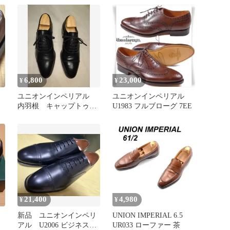
6,800
23,000
¥
¥
ユニオンインペリアル
ユニオンインペリアル
内羽根 キャップトゥ
U1983 フルブローグ 7EE
UK6(24～24.5cm)
21,400
4,980
¥
¥
新品 ユニオンインペリ
UNION IMPERIAL 6.5
アル U2006 ビジネスシ
UR033 ローファー 茶