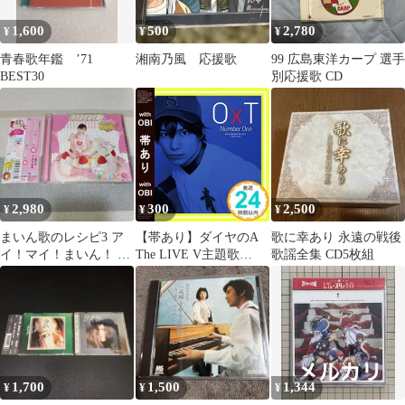
1,600
500
2,780
¥
¥
¥
青春歌年鑑 ’71
湘南乃風 応援歌
99 広島東洋カープ 選手
BEST30
別応援歌 CD
2,980
300
2,500
¥
¥
¥
まいん歌のレシピ3 ア
【帯あり】ダイヤのA
歌に幸あり 永遠の戦後
イ！マイ！まいん！ 福
The LIVE V主題歌
歌謡全集 CD5枚組
原遥
Number One [CD]
OxT_07
1,700
1,500
1,344
¥
¥
¥