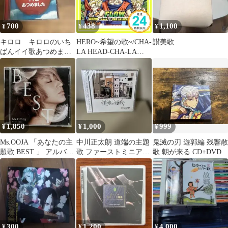
700
438
1,100
¥
¥
¥
キロロ キロロのいち
HERO~希望の歌~/CHA-
讃美歌
ばんイイ歌あつめまし
LA HEAD-CHA-LA
た
[CD] FLOW; FLOW_02
1,850
1,000
999
¥
¥
¥
Ms.OOJA 「あなたの主
中川正太朗 道端の主題
鬼滅の刃 遊郭編 残響散
題歌 BEST 」 アルバム
歌 ファーストミニアル
歌 朝が来る CD+DVD
CD
バム CD
300
1,200
4,000
¥
¥
¥