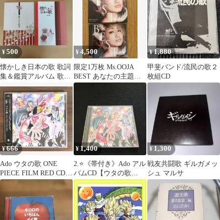
500
4,500
1,880
¥
¥
¥
懐かしき日本の歌 歌詞
限定1万枚 Ms.OOJA
甲斐バンド/流民の歌２
集＆鑑賞アルバム 歌の
BEST あなたの主題歌
枚組CD
ある風景 第一集 第一集
CD+DVD
U-CAN
666
1,400
1,300
¥
¥
¥
Ado ウタの歌 ONE
2.⭐️《帯付き》Ado アル
戦友共闘歌 ギルガメッ
PIECE FILM RED CD
バムCD【ウタの歌
シュ マルサ
『 レンタル落ち』
ONE PIECE FILM】