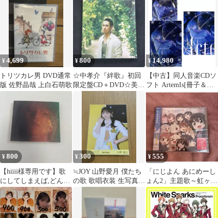
TIME MEMORIALS ～
SUPER SELECTED
SONGS～(B) 人にやさ
しく/リンダ リンダ/終
わらない歌、他 (T26)
MECR3034 [G8]
4,699
800
14,980
¥
¥
¥
トリツカレ男 DVD通常
☆中孝介『絆歌』初回
【中古】同人音楽CDソ
版 佐野晶哉 上白石萌歌
限定盤CD＋DVD☆美品
フト ArtemIs[冊子＆ク
☆アルバム☆
リアファイル付] /
7uta.com
800
300
555
¥
¥
¥
【hiiii様専用です】歌
≒JOY 山野愛月 僕たち
「にじよん あにめーし
にしてしまえば,どんな
の歌 歌唱衣装 生写真
ょん2」主題歌～虹ヶ咲
ことでも許されると思
チュウ
学園校歌/虹ヶ咲学園ス
っていた
クールアイド…