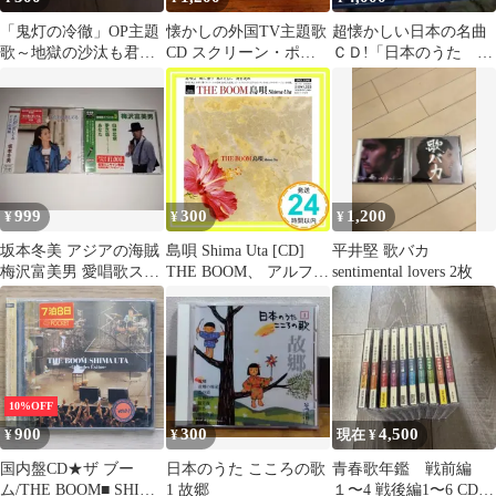
「鬼灯の冷徹」OP主題
懐かしの外国TV主題歌
超懐かしい日本の名曲
歌～地獄の沙汰も君次
CD スクリーン・ポッ
ＣＤ!「日本のうた こ
第/地獄の沙汰オールス
プス・オーケストラ
ころの歌」28枚セット
ターズ
999
300
1,200
¥
¥
¥
坂本冬美 アジアの海賊
島唄 Shima Uta [CD]
平井堅 歌バカ
梅沢富美男 愛唱歌スペ
THE BOOM、 アルフレ
sentimental lovers 2枚
シャル3 CD2点セット
ド・カセーロ、 宮沢和
史; Juan Blas
Caballero_02
10%OFF
900
300
4,500
¥
¥
現在 ¥
国内盤CD★ザ ブー
日本のうた こころの歌
青春歌年鑑 戦前編
ム/THE BOOM■ SHIMA
1 故郷
１〜4 戦後編1〜6 CD１