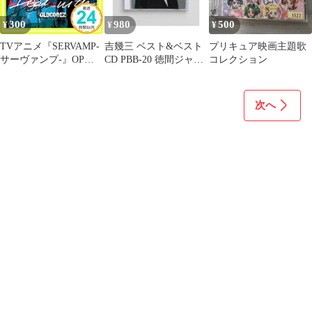
300
980
500
¥
¥
¥
TVアニメ『SERVAMP-
吉幾三 ベスト&ベスト
プリキュア映画主題歌
サーヴァンプ-』OP主
CD PBB-20 徳間ジャパ
コレクション
題歌「Deal with」(通常
ンコミュニケーション
盤) [CD] OLDCODEX、
ズ 雪国・酒よ・エレジ
YORKE.; 小山寿_02
ー〜哀酒歌〜ほか全12
次へ
曲収録 歌詞カード付属
演歌歌謡曲名曲セレク
ション シングルCDケ
ース仕様 管理AU-D-
282