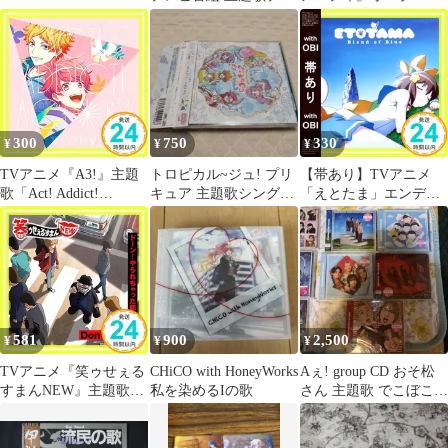
ANIMATION 主題歌
マ音楽全集 2枚組 CD
グ主題歌「DYING
(1)SolidS「Burny!!!」
WISH」 (通常盤) [CD]
[CD] SolidS_06
畠中祐_02
300
750
330
¥
¥
¥
TVアニメ『A3!』主題
トロピカル~ジュ! プリ
【帯あり】TVアニメ
歌「Act! Addict!
キュア 主題歌シングル
「えとたま」エンディ
Actors!」 [CD] A3ders!
CD Machico、吉武千颯
ングテーマ blue moment
[佐久間咲也、皇天馬、
[CD] ソルラルBOB(CV:
摂津万里、月岡紬(CV:
村川梨衣、大原さや
酒井広大、江口拓也、
か、松井恵理子、巽悠
沢城千春、田丸篤
衣子、相坂優歌、内田
志)]_02
真礼、生天目仁美、小
澤亜李、渕上 舞、戸
581
900
2,500
¥
¥
¥
田めぐみ、佐々木未
来、本多真梨子、花守
TVアニメ『笑ゥせぇる
CHiCO with HoneyWorks
Aぇ! group CD おそ松
ゆみり_07
すまんNEW』主題歌シ
私を染めるIの歌
さん 主題歌 でこぼこラ
ングル [CD] V.A._02
イフ