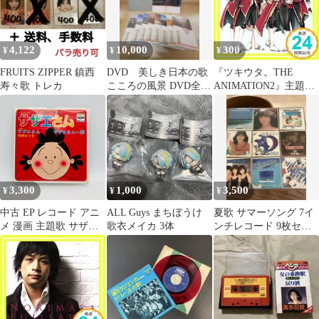
4,122
10,000
300
¥
¥
¥
FRUITS ZIPPER 鎮西
DVD 美しき日本の歌
『ツキウタ。THE
寿々歌 トレカ
こころの風景 DVD全集
ANIMATION2』主題歌
歌詞集付き
「White
Sparks」/Procellarum
[CD] 蒼井翔太、 羽多
野渉、 柿原徹也、 近藤
隆、 小野賢章; 木村良
平_02
3,300
1,000
3,500
¥
¥
¥
中古 EP レコード アニ
ALL Guys まちぼうけ
夏歌 サマーソング 7イ
メ 漫画 主題歌 サザエ
歌衣メイカ 3体
ンチレコード 9枚セッ
さん サザエさん一家 宇
ト まとめ売り 昭和歌謡
野ゆう子 長谷川町子 東
芝レコード TC-3030