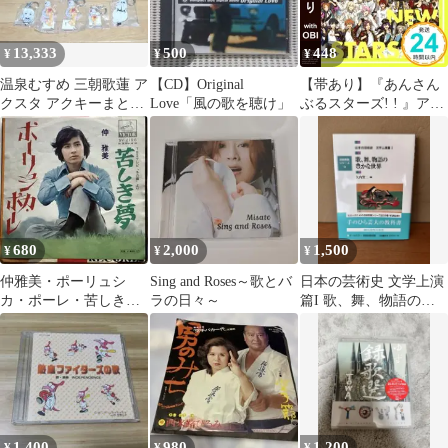
13,333
500
448
¥
¥
¥
温泉むすめ 三朝歌蓮 ア
【CD】Original
【帯あり】『あんさん
クスタ アクキーまとめ
Love「風の歌を聴け」
ぶるスターズ! ! 』アプ
売り
リ主題歌 「BRAND
NEW STARS!!」 [CD]
ES オールスタース?_07
680
2,000
1,500
¥
¥
¥
仲雅美・ポーリュシ
Sing and Roses～歌とバ
日本の芸術史 文学上演
カ・ポーレ・苦しき
ラの日々～
篇I 歌、舞、物語の豊
夢・主題歌・7インチア
かな世界 芸術教養シリ
ナログレコード盤
ーズ9
1,400
980
1,200