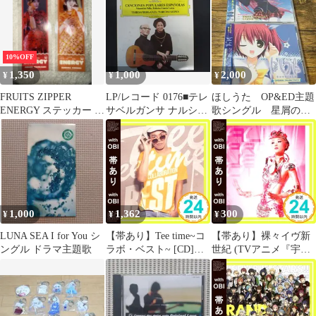
10%OFF
1,350
1,000
2,000
¥
¥
¥
FRUITS ZIPPER
LP/レコード 0176■テレ
ほしうた OP&ED主題
ENERGY ステッカー 月
サベルガンサ ナルシソ
歌シングル 星屑のキ
足天音 鎮西寿々歌
イエペス/ベルガンサ イ
ズナ たそがれ空 未
エペス スペインの歌 第
開封 まとめ売り
2集/MG1137
1,000
1,362
300
¥
¥
¥
LUNA SEA I for You シ
【帯あり】Tee time~コ
【帯あり】裸々イヴ新
ングル ドラマ主題歌
ラボ・ベスト~ [CD]
世紀 (TVアニメ『宇宙
TEE? AI? TEE & AI?
をかける少女』OP主題
TEE? AI; UTA_07
歌) [CD] ALI
PROJECT_07