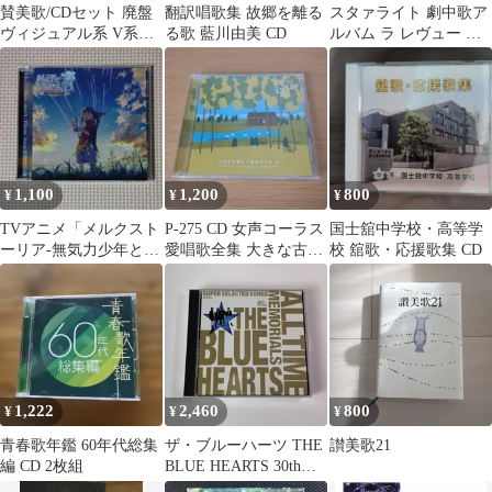
賛美歌/CDセット 廃盤
翻訳唱歌集 故郷を離る
スタァライト 劇中歌ア
ヴィジュアル系 V系
る歌 藍川由美 CD
ルバム ラ レヴュー ド
yabuki
マチネ
1,100
1,200
800
¥
¥
¥
TVアニメ「メルクスト
P-275 CD 女声コーラス
国士舘中学校・高等学
ーリア-無気力少年と瓶
愛唱歌全集 大きな古時
校 舘歌・応援歌集 CD
の中の少女-」主題歌
計~世界のうた2
CD
1,222
2,460
800
¥
¥
¥
青春歌年鑑 60年代総集
ザ・ブルーハーツ THE
讃美歌21
編 CD 2枚組
BLUE HEARTS 30th
ANNIVERSARY ALL