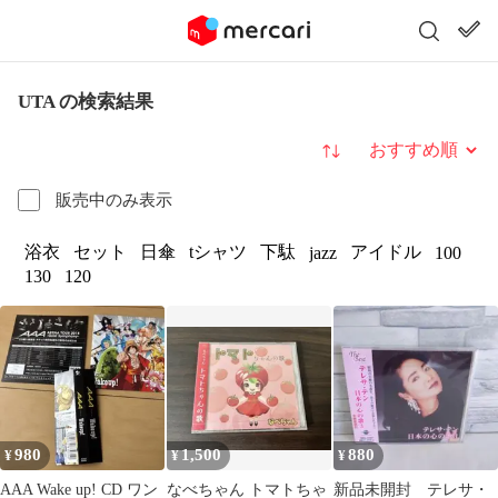
UTA の検索結果
並び替え
販売中のみ表示
浴衣
セット
日傘
tシャツ
下駄
アイドル
jazz
100
130
120
980
1,500
880
¥
¥
¥
AAA Wake up! CD ワン
なべちゃん トマトちゃ
新品未開封 テレサ・