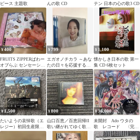
ピース 主題歌
んの歌 CD
テン 日本の心の歌3 CD
400
799
1,100
¥
¥
¥
FRUITS ZIPPERぱわー
エガオノチカラ ～あな
懐かしき日本の歌 第一
オブらぶ センセーショ
たの日々を応援する、
集 CD 6枚セット
ン 通常盤鎮西寿々歌ト
あの日の歌～ CD
レカ
1,500
800
36,000
¥
¥
¥
たいようの哀悼歌（エ
山口百恵／百恵回帰II
未開封 Ado ウタの
レジー）初回生産限定
歌い継がれてゆく歌の
歌 レコード 〈完全
盤A
ように CD
生産限定盤/数量限定
盤〉