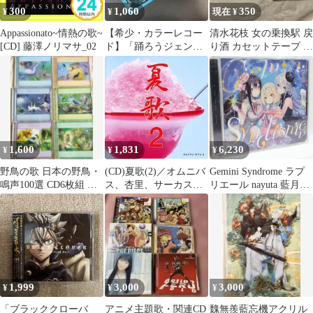
300
1,060
350
¥
¥
現在 ¥
Appassionato~情熱の歌~
【希少・カラーレコー
清水花枝 女の乗換駅 戻
[CD] 藤澤ノリマサ_02
ド】「踊ろうジェンカ /
り酒 カセットテープ 歌
ド・レ・ミの歌」 EP／
カラペアシリーズ
昭和レトロ
1,600
1,831
6,230
¥
¥
¥
野鳥の歌 日本の野鳥・
(CD)夏歌(2)／オムニバ
Gemini Syndrome ラプ
鳴声100選 CD6枚組 解
ス、杏里、サーカス、
リエール nayuta 藍月な
説書、写真集、レコー
クリスタルキング、五
くる 棗いつき 7uta 同人
ド付き
十嵐浩晃、よしだたく
CD
ろう、太田裕美、南こ
うせつ、ル・
1,999
3,000
3,000
¥
¥
¥
「ブラッククローバ
アニメ主題歌・関連CD
魏無羨藍忘機アクリル