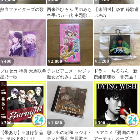
¥
¥
¥
熱血ファイターズの歌
西来路ひろみ 男のみち
【未開封】ゆず 録歌選
空手バカ一代 主題歌
TOWA
EPレコード
400
2,800
1,200
¥
¥
¥
プロセカ 特典 天馬咲希
テレビアニメ「おジャ
ドラマ ちるらん 新
星乃一歌
魔女どれみ」主題歌
撰組鎮魂歌 非売品！
300
1,680
300
¥
¥
¥
【帯あり】✨ほぼ新品
思い出の昭和 ラジオ・
TVアニメ『憂国のモリ
✨TSUKIPRO THE
テレビ番組 主題歌テー
アーティ』オープニン