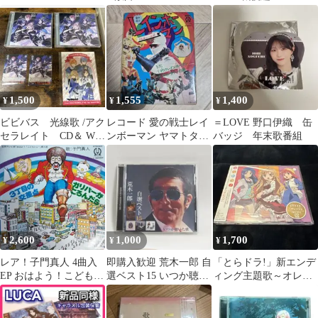
UTA-Grandes E xitos-
０枚セット 帯あり
【SRCL5427/498800901
1738】L00261
1,500
1,555
1,400
¥
¥
¥
ビビバス 光線歌 /アク
レコード 愛の戦士レイ
＝LOVE 野口伊織 缶
セラレイト CD＆ WS
ンボーマン ヤマトタケ
バッジ 年末歌番組
カントリーマアム ポ
シの歌 当時物
ストカード
2,600
1,000
1,700
¥
¥
¥
レア！子門真人 4曲入
即購入歓迎 荒木一郎 自
「とらドラ!」新エンデ
EP おはよう！こどもシ
選ベスト15 いつか聴い
ィング主題歌～オレン
ョー 挿入歌 和モノ
た歌 CD
ジ/逢坂大河(CV:釘宮理
恵),櫛枝…