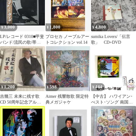
3,000
1,800
4,800
¥
¥
¥
LP/レコード 0310■甲斐
プロセカ ノーブルアー
sumika Lovers/「伝言
バンド/流民の歌/帯
トコレクション vol.14
歌」 CD+DVD
付/3LP/ETP492022
1,200
598
444
¥
¥
¥
吉幾三 未来に残す歌
Aimer 残響散歌 限定特
【中古】 ハワイアン･
CD 50周年記念アルバ
典メガジャケ
べスト･ソング 南国の
ムⅤ
夜･小さな竹の橋･ハワ
イの結婚の歌 v.2 / オム
ニバス / KS Create