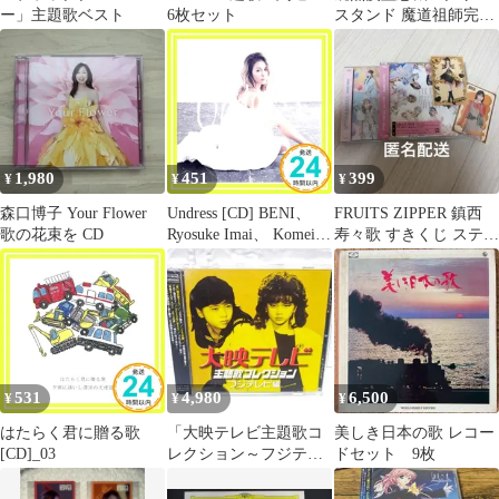
ー」主題歌ベスト
6枚セット
スタンド 魔道祖師完結
編 南漫社コラボ林麓
聞歌シリーズ
1,980
451
399
¥
¥
¥
森口博子 Your Flower
Undress [CD] BENI、
FRUITS ZIPPER 鎮西
歌の花束を CD
Ryosuke Imai、 Komei
寿々歌 すきくじ ステッ
Kobayashi、 SUNNY
カー CDセット
BOY、 TEE、
ROCKY、 UTA、 松室
政哉、 mabanua、 Chaki
Zulu; GUNHEAD_02
531
4,980
6,500
¥
¥
¥
はたらく君に贈る歌
「大映テレビ主題歌コ
美しき日本の歌 レコー
[CD]_03
レクション～フジテレ
ドセット 9枚
ビ編～」CDアルバム