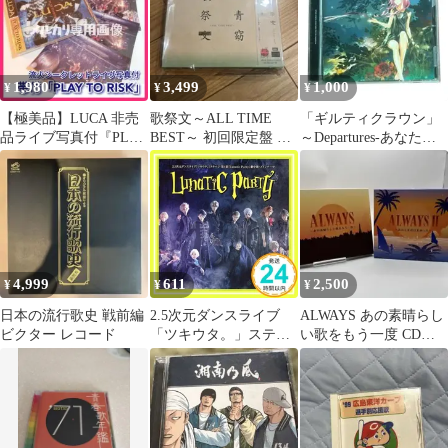
1,980
3,499
1,000
¥
¥
¥
【極美品】LUCA 非売
歌祭文～ALL TIME
「ギルティクラウン」
品ライブ写真付『PLAY
BEST～ 初回限定盤 一
～Departures-あなたに
TO RISK』歌月大五郎
青窈
おくるアイの
ルカ
歌-/EGOI…
4,999
611
2,500
¥
¥
¥
日本の流行歌史 戦前編
2.5次元ダンスライブ
ALWAYS あの素晴らし
ビクター レコード
「ツキウタ。」ステー
い歌をもう一度 CDセ
ジ 第4幕「Lunatic
ット
Party」劇中歌・メイン
テーマ「Lunatic Party」
TKUT-0153 [CD]_02