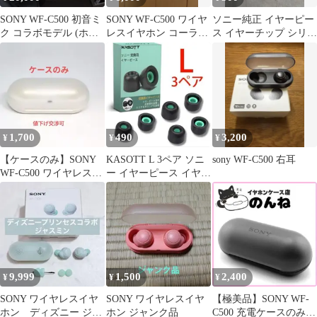
SONY WF-C500 初音ミ
SONY WF-C500 ワイヤ
ソニー純正 イヤーピー
ク コラボモデル (ホワ
レスイヤホン コーラル
ス イヤーチップ シリコ
イト)
オレンジ
ーン 交換用 Sサイズ 11
㎜
1,700
490
3,200
¥
¥
¥
【ケースのみ】SONY
KASOTT L 3ペア ソニ
sony WF-C500 右耳
WF-C500 ワイヤレスイ
ー イヤーピース イヤー
ヤホン WH 6
チップ イヤーキャップ
9,999
1,500
2,400
¥
¥
¥
SONY ワイヤレスイヤ
SONY ワイヤレスイヤ
【極美品】SONY WF-
ホン ディズニー ジャ
ホン ジャンク品
C500 充電ケースのみ