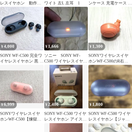
レスイヤホン 動作未
ワイト 左L 左耳 1
ンケース 充電ケース 本
確認
体
4,000
1,666
1,300
¥
¥
¥
SONY WF-C500 完全ワ
ソニー SONY WF-
SONYワイヤレスイヤ
イヤレスイヤホン 黒 ケ
C500 ワイヤレスイヤホ
ホンWF-C500のR右耳
ース付 中古
ン ケースのみ 充電
イヤホンのみ コーラ
器
ルオレンジ
6,999
2,400
1,800
¥
¥
¥
SONYワイヤレスイヤ
SONY WF-C500 ワイヤ
SONY WF-C500 ワイヤ
ホンWF-C500【煉獄杏
レスイヤホン アイスグ
レスイヤホン【ジャン
寿郎】
リーン ジャンク品
ク、左側不良】