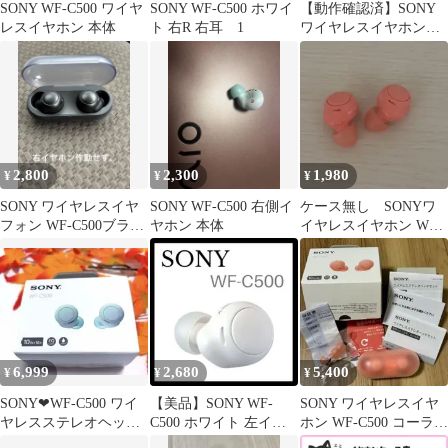
SONY WF-C500 ワイヤ
SONY WF-C500 ホワイ
【動作確認済】SONY
レスイヤホン 本体
ト 右R 右耳 1
ワイヤレスイヤホン
WF-C500 右イヤホン
ブラック
2,800
2,300
1,980
¥
¥
¥
SONY ワイヤレスイヤ
SONY WF-C500 右側イ
ケース無し SONYワ
フォン WF-C500ブラッ
ヤホン 本体
イヤレスイヤホン WF-
ク ジャンク品✖️右イヤ
C500 コーラルオレンジ
ホン
6,999
2,680
5,400
¥
¥
¥
SONY❤︎WF-C500 ワイ
【美品】SONY WF-
SONY ワイヤレスイヤ
ヤレスステレオヘッド
C500 ホワイト 左イヤ
ホン WF-C500 コーラル
セット（ワイヤレスイ
ホン単品 1.0.5
オレンジ