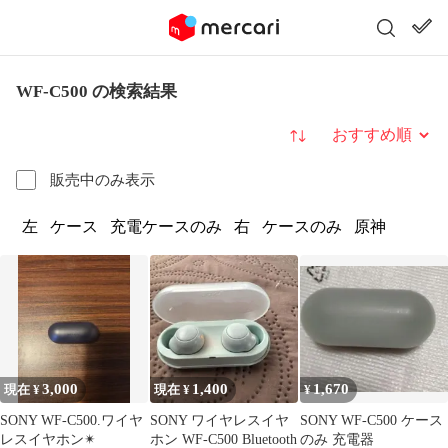
WF-C500 の検索結果
並び替え
販売中のみ表示
左
ケース
充電ケースのみ
右
ケースのみ
原神
3,000
1,400
1,670
現在 ¥
現在 ¥
¥
SONY WF-C500.ワイヤ
SONY ワイヤレスイヤ
SONY WF-C500 ケース
レスイヤホン✴︎
ホン WF-C500 Bluetooth
のみ 充電器