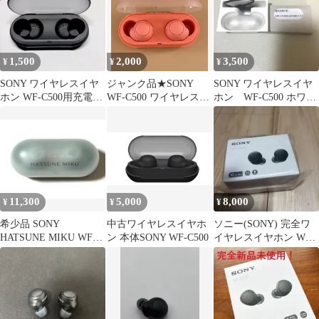
1,500
2,000
3,500
¥
¥
¥
SONY ワイヤレスイヤ
ジャンク品★SONY
SONY ワイヤレスイヤ
ホン WF-C500用充電ケ
WF-C500 ワイヤレスイ
ホン WF-C500 ホワイ
ースのみ ブラック
ヤホン
ト タイプC充電コー
ド付き
11,300
5,000
8,000
¥
¥
¥
希少品 SONY
中古ワイヤレスイヤホ
ソニー(SONY) 完全ワ
HATSUNE MIKU WF-
ン 本体SONY WF-C500
イヤレスイヤホン WF-
C500 ワイヤレスイヤホ
C500
ン