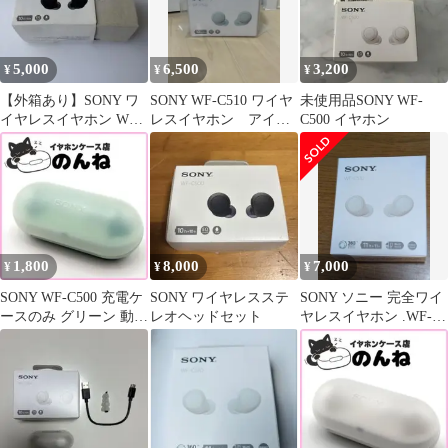
5,000
6,500
3,200
¥
¥
¥
【外箱あり】SONY ワ
SONY WF-C510 ワイヤ
未使用品SONY WF-
イヤレスイヤホン WF-
レスイヤホン アイス
C500 イヤホン
C500 ブラック
グリーン
1,800
8,000
7,000
¥
¥
¥
SONY WF-C500 充電ケ
SONY ワイヤレスステ
SONY ソニー 完全ワイ
ースのみ グリーン 動作
レオヘッドセット
ヤレスイヤホン .WF-
確認済み #074
C510/WC ホワイト