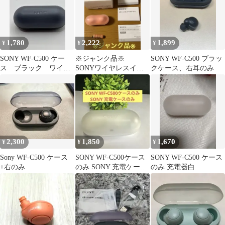
1,780
2,222
1,899
¥
¥
¥
SONY WF-C500 ケー
※ジャンク品※
SONY WF-C500 ブラッ
ス ブラック ワイヤ
SONYワイヤレスイヤ
クケース、右耳のみ
レス イヤホン
ホン WF-C500 コーラル
オレンジ
2,300
1,850
1,670
¥
¥
¥
Sony WF-C500 ケース
SONY WF-C500ケース
SONY WF-C500 ケース
+右のみ
のみ SONY 充電ケース
のみ 充電器白
のみ