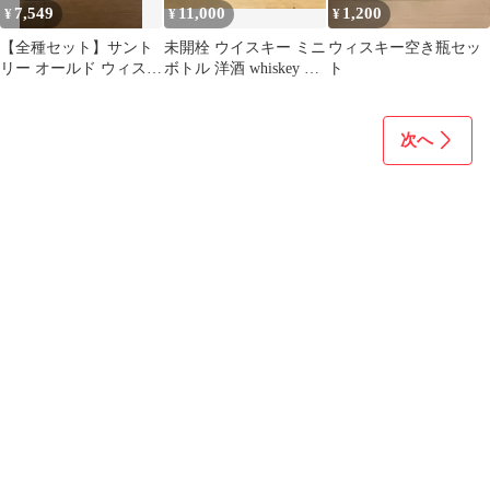
7,549
11,000
1,200
¥
¥
¥
【全種セット】サント
未開栓 ウイスキー ミニ
ウィスキー空き瓶セッ
リー オールド ウィスキ
ボトル 洋酒 whiskey 45
ト
ーボトル型 サウンド キ
本セット 古酒 時代物
ーチェーン
次へ