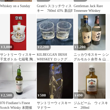
Whiskey on a Sunday
Grant's スコッチウィス
Gentleman Jack Rare
キー 760ml 43% 新品❗️
Tennessee Whiskey
3,000
2,200
1,200
¥
¥
¥
サントリー ウィスキー
KILBEGGAN IRISH
ニッカウヰスキー シン
干支ボトル 七福竜 陶器
WHISKEY ロックグラ
グルモルト余市 & 山
空瓶
ス 2客セット
崎 空瓶
2,500
500
490
¥
¥
¥
070 Findlater's Finest
サントリーウィスキー
ジムビーム ウィスキ
Scotch Whisky 未開催
マドラー
ー 200ml