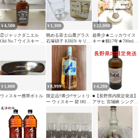
4,500
1,300
22,000
¥
¥
¥
②ジャックダニエル
眺める富士山麓グラス
超希少★ニッカウイス
Old No.7 ウイスキー 旧
石塚硝子 KIRIN キリン
キー★鶴17年★700ml★
ボトル 未開栓 古酒
ウィスキー 新品未使用
未開栓★NIKKA★白陶
ボトル♪
1,000
8,999
4,280
¥
¥
¥
ウィスキー携帯ボトル
限定品‼️希少‼️サントリ
■【長野県内限定発送】
ー ウィスキー 碧 IRISH
アサヒ 宮城峡 シングル
EDITION 700ml
モルト ウィスキー
700ml 45％ 未開栓