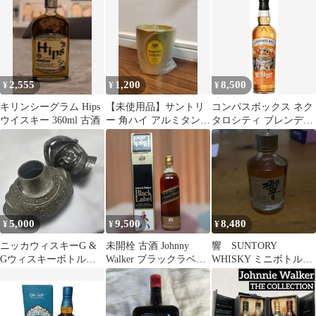
念ボトル入）
A
2,555
1,200
8,500
¥
¥
¥
キリンシーグラム Hips
【未使用品】サントリ
コンパスボックス ネク
ウイスキー 360ml 古酒
ー 角ハイ アルミタンブ
タロシティ ブレンデッ
ラー 370ml ウィスキー
ド スコッチウィスキー
ALC46% 700ml 正規品
5,000
9,500
8,480
¥
¥
¥
ニッカウィスキーG &
未開栓 古酒 Johnny
響 SUNTORY
Gウィスキーボトルカ
Walker ブラックラベル
WHISKY ミニボトル
バー 鉄仮面
ウィスキー
50ml