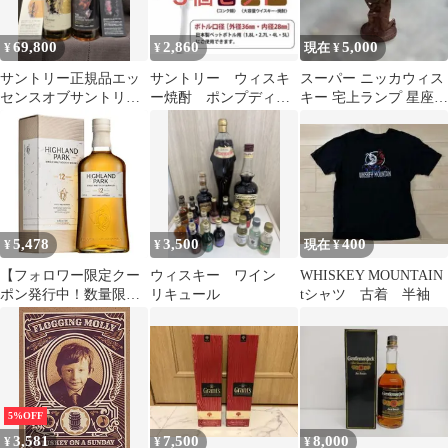
69,800
2,860
5,000
¥
¥
現在 ¥
サントリー正規品エッ
サントリー ウィスキ
スーパー ニッカウィス
センスオブサントリー
ー焼酎 ポンプディス
キー 宅上ランプ 星座
ウィスキー第5弾2本セ
ペンサー 【3個】
インテリア 置物 レトロ
ット新品未開封
家電格安
5,478
3,500
400
¥
¥
現在 ¥
【フォロワー限定クー
ウィスキー ワイン
WHISKEY MOUNTAIN
ポン発行中！数量限
リキュール
tシャツ 古着 半袖
定】ハイランドパーク
12年 ヴァイキングオナ
ー 700ml 40度 ウイスキ
ー スコッチ シングルモ
ルト アイランズ ウィス
キー 長S
5%OFF
3,581
7,500
8,000
¥
¥
¥