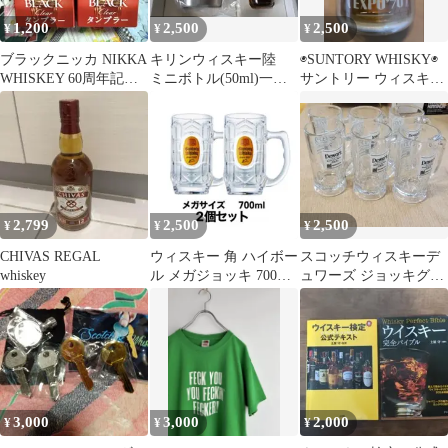
1,200
2,500
2,500
¥
¥
¥
ブラックニッカ NIKKA
キリンウィスキー陸
◉SUNTORY WHISKY◉
WHISKEY 60周年記念
ミニボトル(50ml)一
サントリー ウィスキー
タンブラー 2個セット
本 陸特製マグカップ
◉EXPO70◉
2,799
2,500
2,500
¥
¥
¥
CHIVAS REGAL
ウィスキー 角 ハイボー
スコッチウィスキーデ
whiskey
ル メガジョッキ 700ml
ュワーズ ジョッキグラ
2個
ス、ハイボール 6個
デザイングラス
3,000
3,000
2,000
¥
¥
¥