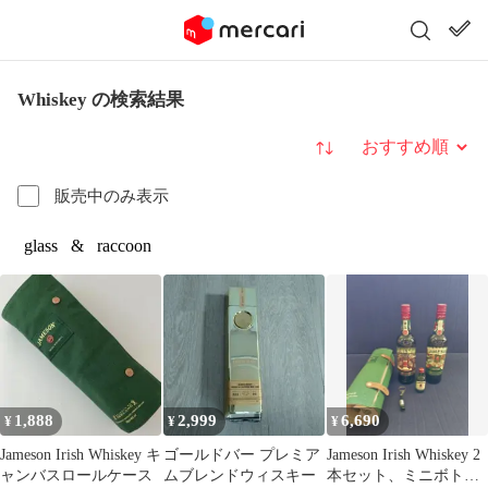
Whiskey の検索結果
並び替え
販売中のみ表示
glass
&
raccoon
1,888
2,999
6,690
¥
¥
¥
Jameson Irish Whiskey キ
ゴールドバー プレミア
Jameson Irish Whiskey 2
ャンバスロールケース
ムブレンドウィスキー
本セット、ミニボトル