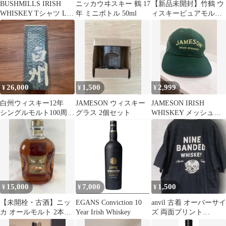
BUSHMILLS IRISH
ニッカウヰスキー 鶴 17
【新品未開封】竹鶴 ウ
WHISKEY Tシャツ Lサ
年 ミニボトル 50ml
ィスキーピュアモルト
イズ
43% 700ml
26,000
1,500
2,999
¥
¥
¥
白州ウィスキー12年
JAMESON ウィスキー
JAMESON IRISH
シングルモルト100周年
グラス 2個セット
WHISKEY メッシュキ
記念蒸留所ラベル700ml
ャップ 帽子
15,000
7,000
1,500
¥
¥
¥
【未開栓・古酒】ニッ
EGANS Conviction 10
anvil 古着 オーバーサイ
カ オールモルト 2本セ
Year Irish Whiskey
ズ 両面プリント
ット（仙台工場見学記
WHISKEY ウィスキー