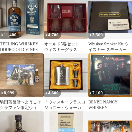
11,400
4,700
3,500
¥
¥
¥
TEELING WHISKEY
オールド5客セット
Whiskey Smoker Kit ウ
DOURO OLD VINES
ウィスキーグラス
イスキー スモーカーキ
CASKS
ット
8,999
4,600
7,100
¥
¥
¥
駒田蒸留所へようこそ
「ウィスキーフラスコ
BENBE NANCY
クラファン限定ウィス
ジョニー・ウォーカー
WHISKEY
キーセット
7オンス セット シルバ
ー」