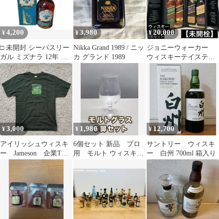
4,200
3,980
20,000
¥
¥
¥
□ 未開封 シーバスリー
Nikka Grand 1989 / ニッ
ジョニーウォーカー
ガル ミズナラ 12年 ウ
カ グランド 1989
ウィスキーテイスティ
ィスキー
ング4本セット
3,000
1,980
12,700
¥
¥
¥
アイリッシュウィスキ
6個セット 新品 プロ
サントリー ウィスキ
ー Jameson 企業Tシ
用 モルト ウィスキ
ー 白州 700ml 箱入り
ャツ ヴィンテージ
ー ショットグラス
Y2K