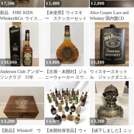
7,500
1,400
2,800
¥
¥
¥
新品 FIRE KIDS
【未使用】ウィスキ
Alice Cooper Lace and
Whiskey&Co. ウイスキ
ー ステッカーセット
Whiskey 国内盤CD
ー 375ml 限定
38,000
4,000
1,180
¥
¥
¥
Anderson Club アンダー
【古酒・未開封】ジョ
ウィスキースキット
ソンクラブ 15年 ウ
ニーウォーカー スウィ
ル ジャックダニエル
ィスキー
ング ウィスキー
新品未使用
3,200
4,400
3,300
¥
¥
¥
【新品】Whiskoff ウ
【未開栓保管品】ウィ
【値下しました】ニッ