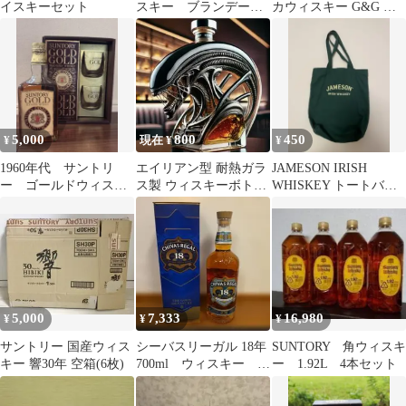
イスキーセット
スキー ブランデー
カウィスキー G&G 騎
等 お酒ミニボトル29
士 ボトルカバー 昭和レ
本 M80508-1
トロ
5,000
800
450
¥
現在 ¥
¥
1960年代 サントリ
エイリアン型 耐熱ガラ
JAMESON IRISH
ー ゴールドウィスキ
ス製 ウィスキーボトル
WHISKEY トートバッ
ーBLENDED WHISKY
ガラス瓶 新品
グ
セット
5,000
7,333
16,980
¥
¥
¥
サントリー 国産ウィス
シーバスリーガル 18年
SUNTORY 角ウィスキ
キー 響30年 空箱(6枚)
700ml ウィスキー 新
ー 1.92L 4本セット
品