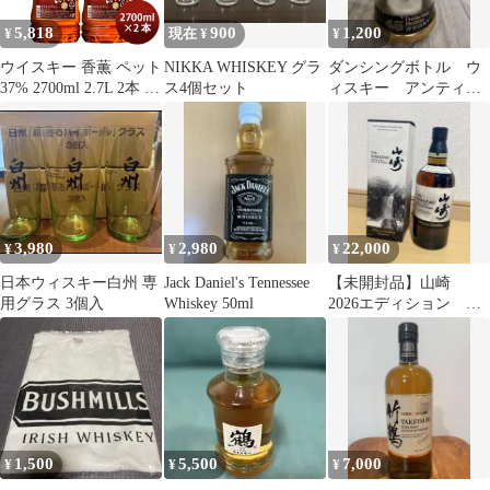
5,818
900
1,200
¥
現在 ¥
¥
ウイスキー 香薫 ペット
NIKKA WHISKEY グラ
ダンシングボトル ウ
37% 2700ml 2.7L 2本 合
ス4個セット
ィスキー アンティー
同酒精 ウィスキー 父の
ク
日 ギフト
3,980
2,980
22,000
¥
¥
¥
日本ウィスキー白州 専
Jack Daniel's Tennessee
【未開封品】山崎
用グラス 3個入
Whiskey 50ml
2026エディション ウ
ィスキー
1,500
5,500
7,000
¥
¥
¥