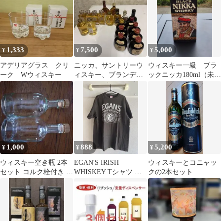
1,333
7,500
5,000
¥
¥
¥
アデリアグラス クリ
ニッカ、サントリーウ
ウィスキー一級 ブラ
ーク Wウィスキー
ィスキー、ブランデー
ックニッカ180ml（未開
等 ミニボトル まとめ売
封）
り
1,000
888
5,200
¥
¥
¥
ウィスキー空き瓶 2本
EGAN'S IRISH
ウィスキーとコニャッ
セット コルク栓付き 保
WHISKEY Tシャツ ブ
クの2本セット
存容器
ラック