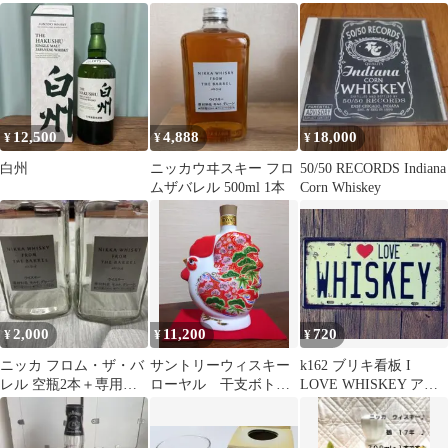
12,500
4,888
18,000
¥
¥
¥
白州
ニッカウヰスキー フロ
50/50 RECORDS Indiana
ムザバレル 500ml 1本
Corn Whiskey
2,000
11,200
720
¥
¥
¥
ニッカ フロム・ザ・バ
サントリーウィスキー
k162 ブリキ看板 I
レル 空瓶2本＋専用ポ
ローヤル 干支ボトル
LOVE WHISKEY アメ
ンプ2個
酉年 2017年 箱無し
リカ雑貨 インテリア