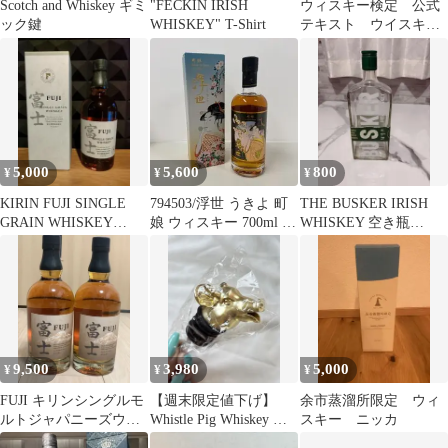
Scotch and Whiskey ギミ
"FECKIN IRISH
ウィスキー検定 公式
ック鍵
WHISKEY" T-Shirt
テキスト ウイスキー
完全バイブル 2冊セッ
ト
5,000
5,600
800
¥
¥
¥
KIRIN FUJI SINGLE
794503/浮世 うきよ 町
THE BUSKER IRISH
GRAIN WHISKEY
娘 ウィスキー 700ml 和
WHISKEY 空き瓶
700ml
風ラベル 未開封
700ml
9,500
3,980
5,000
¥
¥
¥
FUJI キリンシングルモ
【週末限定値下げ】
余市蒸溜所限定 ウィ
ルトジャパニーズウィ
Whistle Pig Whiskey ウ
スキー ニッカ
スキー富士 700ml 2本
ィスキー ポアラー