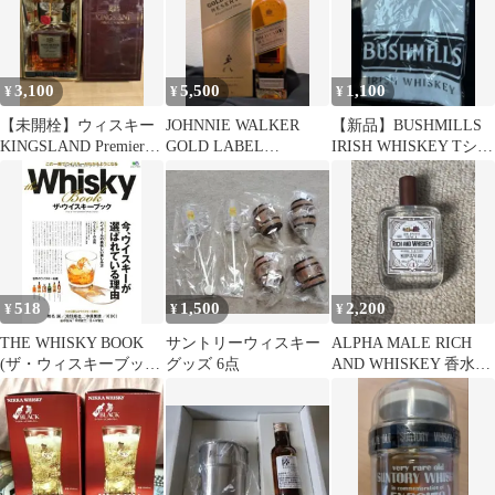
3,100
5,500
1,100
¥
¥
¥
【未開栓】ウィスキー
JOHNNIE WALKER
【新品】BUSHMILLS
KINGSLAND Premier
GOLD LABEL
IRISH WHISKEY Tシャ
キングスランド 700
RESERVE 1本
ツ ホワイト L
518
1,500
2,200
¥
¥
¥
THE WHISKY BOOK
サントリーウィスキー
ALPHA MALE RICH
(ザ・ウィスキーブッ
グッズ 6点
AND WHISKEY 香水
ク) (エイムック 1900)
50ml