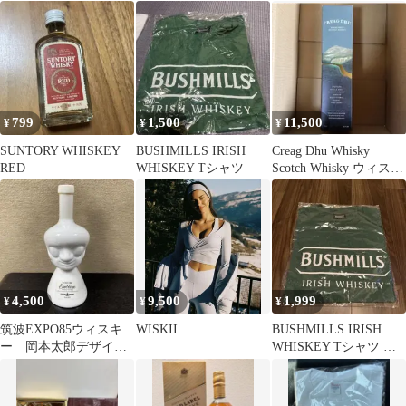
他 グッズ付き
799
1,500
11,500
¥
¥
¥
SUNTORY WHISKEY
BUSHMILLS IRISH
Creag Dhu Whisky
RED
WHISKEY Tシャツ
Scotch Whisky ウィスキ
ー
4,500
9,500
1,999
¥
¥
¥
筑波EXPO85ウィスキ
WISKII
BUSHMILLS IRISH
ー 岡本太郎デザイ
WHISKEY Tシャツ グ
ン 人間ボトル
リーン