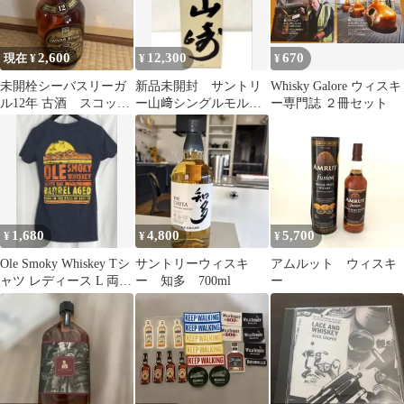
2,600
12,300
670
現在 ¥
¥
¥
未開栓シーバスリーガ
新品未開封 サントリ
Whisky Galore ウィスキ
ル12年 古酒 スコッ
ー山﨑シングルモルト
ー専門誌 ２冊セット
チ ウィスキー
ウィスキー700ml
1,680
4,800
5,700
¥
¥
¥
Ole Smoky Whiskey Tシ
サントリーウィスキ
アムルット ウィスキ
ャツ レディース L 両面
ー 知多 700ml
ー
プリント