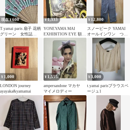
600
1,333
12,800
現在 ¥
¥
¥
T.yamai paris 扇子 花柄
YONEYAMA MAI
スノーピーク YAMAI
グリーン 女性誌
EXHIBITION EYE 額装
オールインワン つな
『LEE』付録 希少✨
フライヤー 米山舞
ぎ
1,000
1,555
3,000
¥
¥
¥
LONDON journey
ampersandone マカヤ
t.yamai parisブラウスベ
ayayaka&yamamai
マイメロディー
ージュ1