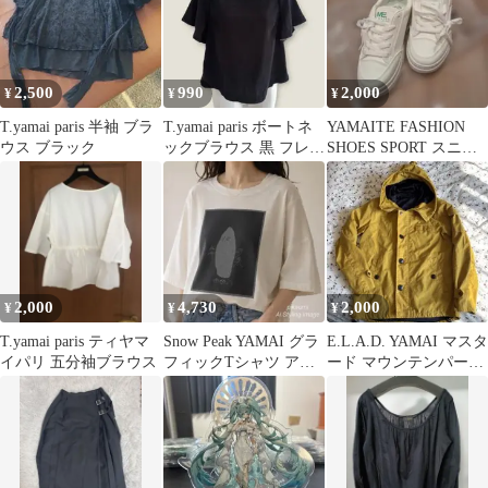
2,500
990
2,000
¥
¥
¥
T.yamai paris 半袖 ブラ
T.yamai paris ボートネ
YAMAITE FASHION
ウス ブラック
ックブラウス 黒 フレア
SHOES SPORT スニー
スリーブ 0
カー ホワイト
2,000
4,730
2,000
¥
¥
¥
T.yamai paris ティヤマ
Snow Peak YAMAI グラ
E.L.A.D. YAMAI マスタ
イパリ 五分袖ブラウス
フィックTシャツ アー
ード マウンテンパーカ
トプリント 20SS
ー