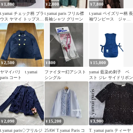
1,800
2,000
7,800
¥
¥
¥
t.yamai チェック柄 ブラ
t.yamai paris フリル襟
t.yamai ペイズリー柄 長
ウス ヤマイ トップス
長袖シャツ グリーン
袖ワンピース ジャガ
長袖
ード
2,500
800
15,000
¥
¥
¥
ヤマイパリ t.yamai
ファイター幻アシスト
yamai 藍染め刺子 ベ
paris コート
シングル
スト ジレ サイドリボン
2,090
15,200
3,900
¥
¥
¥
t.yamai paris◇フリルジ
25AW T.yamai Paris コ
T. yamai paris ティーヤ