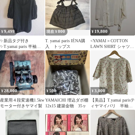
9,499
800
19,800
¥
現在 ¥
¥
✨新品タグ付き
T. yamai paris IÉNA購
<YAMAI＞COTTON
✨T.yamai paris 半袖カ
入 トップス
LAWN SHIRT シャツ
ットソー ブラウス
ブラウス
【1】黒系
28,000
500
3,000
¥
¥
¥
産業用４段変速機1.5kw
YAMAICHI 埋込ダボ棚
【美品】T.yamai parisテ
モーター付きヤマイ製
12x15 建築金物 35ヶ
ィヤマイパリ 半袖ブ
ラウス トップス ア
イボリー 花柄 レデ
ィース 1サイズ
【MAN12】