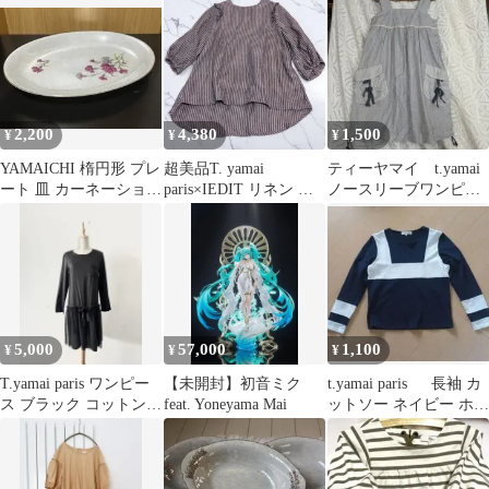
ク /KO ■OS
2,200
4,380
1,500
¥
¥
¥
YAMAICHI 楕円形 プレ
超美品T. yamai
ティーヤマイ t.yamai
ート 皿 カーネーション
paris×IEDIT リネン ブ
ノースリーブワンピー
柄
ラウス フリル
ス
5,000
57,000
1,100
¥
¥
¥
T.yamai paris ワンピー
【未開封】初音ミク
t.yamai paris 長袖 カ
ス ブラック コットン
feat. Yoneyama Mai
ットソー ネイビー ホワ
リヨセル チュール
イト