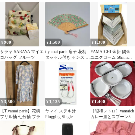
ワンピース 0
900
1,580
1,380
¥
¥
¥
サラヤ SARAYA マイエ
t.yamai paris 扇子 花柄
YAMAICHI 金折 隅金
コバッグ フルーツ
タッセル付き センス う
ユニクローム 50mm
ちわ 携帯
【68個】
3,500
1,125
1,400
¥
¥
¥
【T.yamai paris】花柄
ヤマイ ステキ針
［昭和レトロ］yamaich
フリル袖 七分袖 ブラウ
Plugging Single
カレー皿とスプーン5セ
ス
MABOROSHI #1/0【ゆ
ット（長期保管）
うパケット】