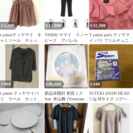
2,299
12,000
11,300
¥
¥
¥
t.yamaiティヤマイ キ
YAMAI ヤマイ スノー
T.yamai paris ティヤマ
ャミソール チェック
ピーク アパレル デ
イ パリ フリルチュニッ
柄 シャーリング
ニム
クワンピース 1
900
40,000
440
¥
¥
¥
t.yamai ティヤマイパ
新品未開封 初音ミク
SUTEKI DASH HEAD
リ ウール カットソ
feat. 米山舞 (Yoneyama
1.5g Mサイズ ジグヘッ
ー 黒 ブラック
Mai)
ド