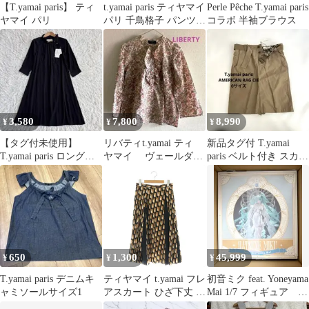
【T.yamai paris】 ティ
t.yamai paris ティヤマイ
Perle Pêche T.yamai paris
ヤマイ パリ
パリ 千鳥格子 パンツ
コラボ 半袖ブラウス
スラックス 日本製
3,580
7,800
8,990
¥
¥
¥
【タグ付未使用】
リバティt.yamai ティ
新品タグ付 T.yamai
T.yamai paris ロングワ
ヤマイ ヴェールダン
paris ベルト付き スカー
ンピース フリル 黒 1
ス ブラウス
ト ベージュ 0サイズ
650
1,300
45,999
¥
¥
¥
T.yamai paris デニムキ
ティヤマイ t.yamai フレ
初音ミク feat. Yoneyama
ャミソールサイズ1
アスカート ひざ下丈 総
Mai 1/7 フィギュア 特
柄 ベージュ 黒 ブラッ
典付き