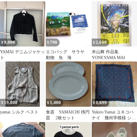
トライプ LL
EXHIBITION “arc”
9,000
790
2,600
¥
¥
¥
YAMAI デニムジャケッ
エコバッグ サラヤ
米山舞 作品集
ト
動物 魚 海
YONEYAMA MAI
19,800
1,400
1,699
¥
¥
¥
yamai シルク ベスト
食器 YAMAICHI 楕円
Yukiro Yamai ユキコハ
皿 2枚セット
ナイ 幾何学模様 シル
クスカーフ