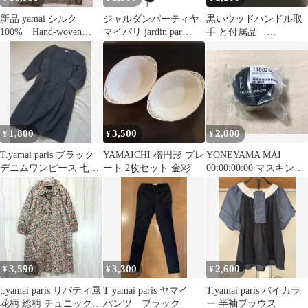
新品 yamai シルク
ジャルダンパーティヤ
黒いウッドハンドル取
100% Hand-woven
マイパリ jardin par
手 と付属品
Wild マキシ Ash
t.yamai paris 半袖ワンピ
YAMAITHIウッドピー
ース ひざ丈 1 黒 ブラ
スハンドル 2個
ック /KO ■OS
1,800
3,500
2,000
¥
¥
¥
T.yamai paris ブラック
YAMAICHI 楕円形 プレ
YONEYAMA MAI
デニムワンピース 七分
ート 2枚セット 金彩
00:00:00:00 マスキング
袖
テープ / 米山舞
3,590
3,300
2,600
¥
¥
¥
t.yamai paris リバティ風
T yamai paris ヤマイ
T.yamai paris バイカラ
花柄 総柄 チュニック
パンツ ブラック
ー 半袖ブラウス