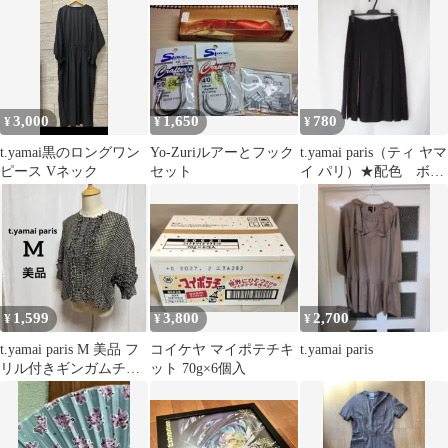
3,000
1,650
780
¥
¥
¥
t.yamai黒のロングワン
Yo-Zuriルアーとフック
t.yamai paris（ティ ヤマ
ピース Vネック
セット
イ パリ）★配色 ボッ
クスプリーツスカート
1,599
3,800
2,700
¥
¥
¥
t.yamai paris M 美品 フ
コイケヤ マイポテチキ
t.yamai paris
リル付きギンガムチェ
ット 70g×6個入
ックシャツ