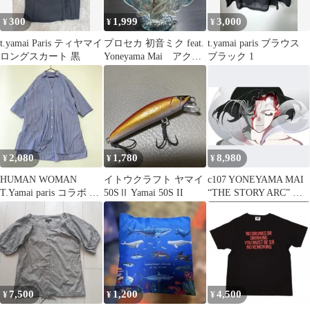
300
1,999
3,000
¥
¥
¥
t.yamai Paris ティヤマイ
プロセカ 初音ミク feat.
t.yamai paris ブラウス
ロングスカート 黒
Yoneyama Mai アクリ
ブラック 1
ルスタンド
2,080
1,780
8,980
¥
¥
¥
HUMAN WOMAN
イトウクラフト ヤマイ
c107 YONEYAMA MAI
T.Yamai paris コラボ ス
50SⅡ Yamai 50S II
“THE STORY ARC” 米
トライプシャツ
山舞
7,500
1,200
4,500
¥
¥
¥