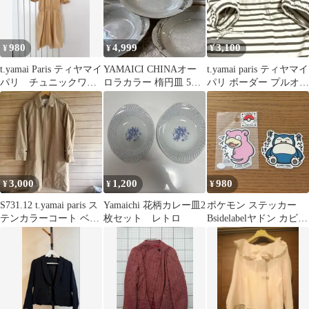
980
4,999
3,100
¥
¥
¥
t.yamai Paris ティヤマイ
YAMAICI CHINAオー
t.yamai paris ティヤマイ
パリ チュニックワン
ロラカラー 楕円皿 5枚
パリ ボーダー プルオー
ピース
セット 昭和レトロ
バー
3,000
1,200
980
¥
¥
¥
S731.12 t.yamai paris ス
Yamaichi 花柄カレー皿2
ポケモン ステッカー
テンカラーコート ベー
枚セット レトロ
Bsidelabelヤドン カビゴ
ジュ
ン