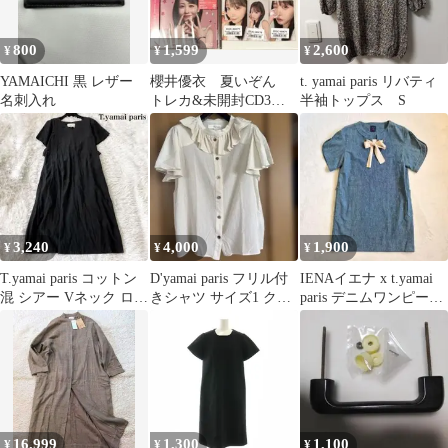
800
1,599
2,600
¥
¥
¥
YAMAICHI 黒 レザー
櫻井優衣 夏いぞん
t. yamai paris リバティ
名刺入れ
トレカ&未開封CD3枚
半袖トップス S
セット
3,240
4,000
1,900
¥
¥
¥
T.yamai paris コットン
D'yamai paris フリル付
IENAイエナ x t.yamai
混 シアー Vネック ロン
きシャツ サイズ1 クリ
paris デニムワンピー
グワンピース
ーム色
ス リボン
16,999
1,300
1,100
¥
¥
¥