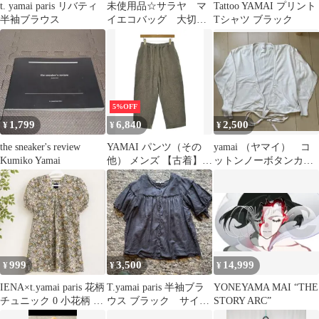
t. yamai paris リバティ
未使用品☆サラヤ マ
Tattoo YAMAI プリント
半袖ブラウス
イエコバッグ 大切な
Tシャツ ブラック
命
5%OFF
1,799
6,840
2,500
¥
¥
¥
the sneaker's review
YAMAI パンツ（その
yamai （ヤマイ） コ
Kumiko Yamai
他） メンズ 【古着】
ットンノーボタンカー
【中古】【送料無料】
ディガン
999
3,500
14,999
¥
¥
¥
IENA×t.yamai paris 花柄
T.yamai paris 半袖ブラ
YONEYAMA MAI “THE
チュニック 0 小花柄 グ
ウス ブラック サイズ
STORY ARC”
リーン
1