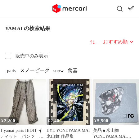
YAMAI の検索結果
並び替え
販売中のみ表示
スノーピーク
食器
paris
snow
2,200
2,400
5,500
¥
¥
¥
T.yamai paris IEDIT イ
EYE YONEYAMA MAI
美品★米山舞
ディット パンツ ス
米山舞 作品集
YONEYAMA MAI