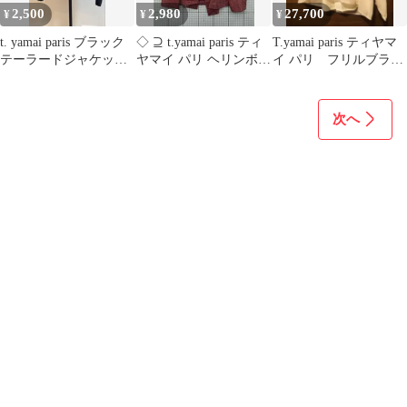
2,500
2,980
27,700
¥
¥
¥
t. yamai paris ブラック
◇ ⊇ t.yamai paris ティ
T.yamai paris ティヤマ
テーラードジャケット
ヤマイ パリ ヘリンボー
イ パリ フリルブラウ
サイズ0
ン柄 ジャケット レッド
ス 新品 タグ付き
系 レディース E
【1603230033306】
次へ