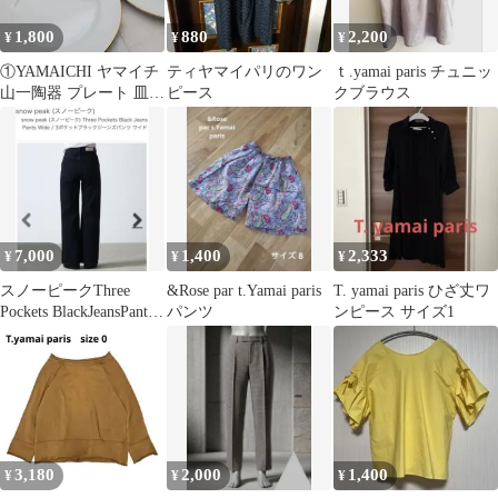
1,800
880
2,200
¥
¥
¥
①YAMAICHI ヤマイチ
ティヤマイパリのワン
ｔ.yamai paris チュニッ
山一陶器 プレート 皿
ピース
クブラウス
ホワイト 大皿 5客セッ
ト
7,000
1,400
2,333
¥
¥
¥
スノーピークThree
&Rose par t.Yamai paris
T. yamai paris ひざ丈ワ
Pockets BlackJeansPants
パンツ
ンピース サイズ1
Wide
3,180
2,000
1,400
¥
¥
¥