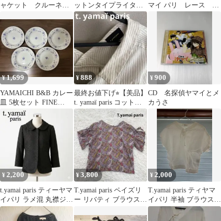
ャケット クルーネッ
ットンタイプライター
マイ パリ レース 半
ク 羽織り ネイビ
フリルブラウス
袖ブラウス 0
ー 1
1,699
888
900
¥
¥
¥
YAMAICHI B&B カレー
最終お値下げ⭐︎【美品】
CD 名探偵ヤマイとメ
皿 5枚セット FINE
t. yamaï paris コットン
カうさ
CHINA
ブラウス
2,200
3,800
2,000
¥
¥
¥
t.yamai paris ティーヤマ
T.yamai paris ペイズリ
T.yamai paris ティヤマ
イパリ ラメ混 丸襟ジャ
ー リバティ ブラウス
イパリ 半袖 ブラウス
ケット S 上品
ティヤマイパリ
ホワイト