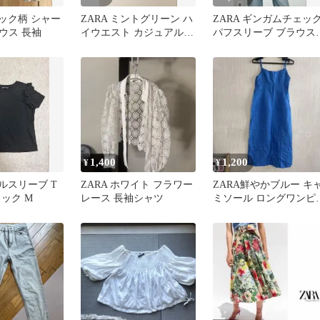
ェック柄 シャー
ZARA ミントグリーン ハ
ZARA ギンガムチェッ
ウス 長袖
イウエスト カジュアルパ
パフスリーブ ブラウ
ンツ
Sサイズ
1,400
1,200
¥
¥
リルスリーブ T
ZARA ホワイト フラワー
ZARA鮮やかブルー キ
ック M
レース 長袖シャツ
ミソール ロングワンピ
ス