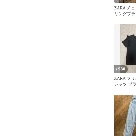
ZARA チ
リングブラ
980
¥
ZARA フ
シャツ ブラ