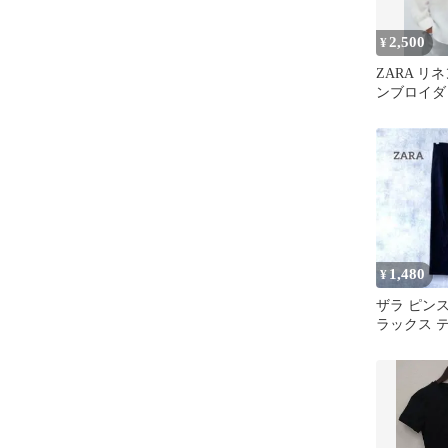
2,500
¥
ZARA リ
ンブロイダ
ラウス
1,480
¥
ザラ ピン
ラックス 
ツ S 黒 