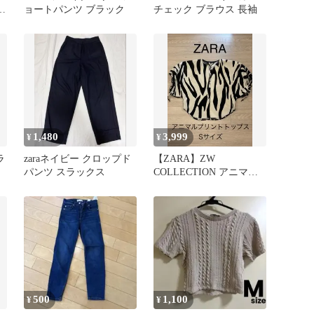
リ
ョートパンツ ブラック
チェック ブラウス 長袖
1,480
3,999
¥
¥
ラ
zaraネイビー クロップド
【ZARA】ZW
パンツ スラックス
COLLECTION アニマル
プリント トップス
S（7〜9号
500
1,100
¥
¥