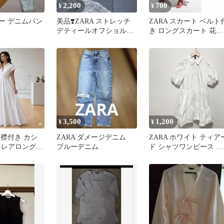
2,200
700
¥
¥
レー デニムパン
美品❣️ZARA ストレッチ
ZARA スカート ベルト
デティールオフショルダ
き ロングスカート 花柄
ーブラウス M Rちゃん
白
着用
3,500
1,200
¥
¥
A 襟付き カシ
ZARA ダメージデニム
ZARA ホワイト ティア
フレアロングワ
ブルーデニム
ド シャツワンピース 半
Aライン
袖