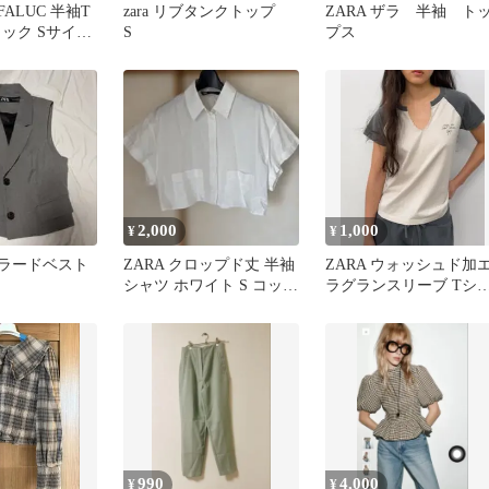
AFALUC 半袖T
zara リブタンクトップ
ZARA ザラ 半袖 ト
ック Sサイズ
S
プス
2,000
1,000
¥
¥
ーラードベスト
ZARA クロップド丈 半袖
ZARA ウォッシュド加
シャツ ホワイト S コット
ラグランスリーブ Tシ
ン ブラウス
ツ M エクリュ
990
4,000
¥
¥