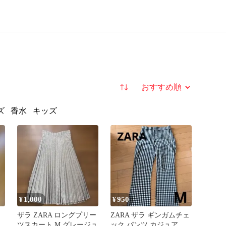
並び替え
ズ
香水
キッズ
1,000
950
¥
¥
ザラ ZARA ロングプリー
ZARA ザラ ギンガムチェ
ツスカート M グレージュ
ック パンツ カジュアル