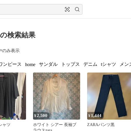
A の検索結果
中のみ表示
ワンピース
サンダル
トップス
デニム
tシャツ
メン
home
2,500
1,444
¥
¥
シャツ
ホワイト シアー 長袖ブ
ZARAパンツ黒
ラウスzara