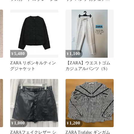
パンツ
5,480
1,100
¥
¥
ZARA リボンキルティン
【ZARA】ウエストゴム
グジャケット
カジュアルパンツ（S）
1,000
1,200
¥
¥
ZARAフェイクレザー シ
ZARA Trafaluc ギンガム