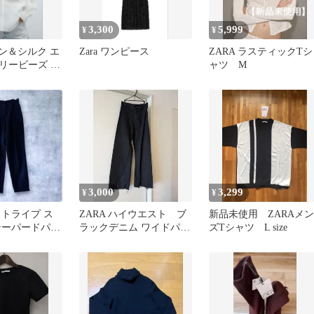
3,300
5,999
¥
¥
ネン＆シルク エ
Zara ワンピース
ZARA ラスティックTシ
リービーズ ブ
ャツ M
3,000
3,299
¥
¥
ストライプ ス
ZARA ハイウエスト ブ
新品未使用 ZARAメン
テーパードパン
ラックデニム ワイドパン
ズTシャツ L size
ハイウエスト
ツ カットオフ