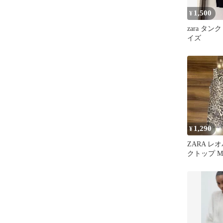
1,500
¥
zara タ
イズ
1,290
¥
ZARA レ
クトップ 