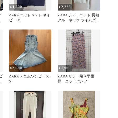
1,800
2,222
¥
¥
イ
ZARA ニットベスト ネイ
ZARA シアーニット 長袖
シ
ビー M
クルーネック ライムグリ
ーン M 透け感 サマー
3,000
1,900
¥
¥
全ピ
ZARA デニムワンピース
ZARA ザラ 幾何学模
イ
S
様 ニットパンツ