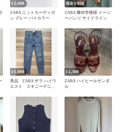
2,000
950
¥
現在 ¥
付
ZARA ニットカーディガ
ZARA 幾何学模様 イージ
ン グレー バイカラー
ーパンツ サイドライン
1,000
2,300
¥
¥
ー
美品 ZARA ザラ ハイウ
ZARA ハイヒールサンダ
エスト スキニーデニム
ル
パンツ EUR34 ブルー