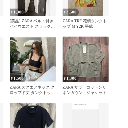
1,300
3,500
¥
¥
[美品] ZARA ベルト付き
ZARA TRF 花柄タンクト
ハイウエスト スラックス
ップ M Y2K 平成
パンツ サイズXS
1,500
1,300
¥
¥
ZARA スクエアネック ク
ZARA ザラ コットンリ
ロップド丈 タンクトップ
ネンガウン ジャケット
ブラック