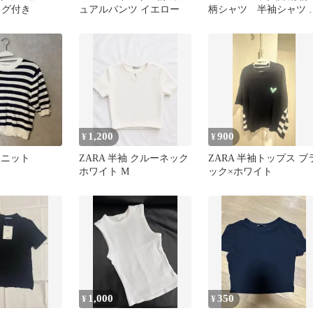
タグ付き
ュアルパンツ イエロー
柄シャツ 半袖シャツ 
ラックスフィット
1,200
900
¥
¥
袖 ニット
ZARA 半袖 クルーネック
ZARA 半袖トップス ブ
ホワイト M
ック×ホワイト
1,000
350
¥
¥