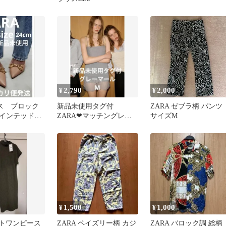
2,790
2,000
¥
¥
プス ブロック
新品未使用タグ付
ZARA ゼブラ柄 パンツ
インテッドト
ZARA❤︎マッチングレー
サイズM
スミニワンピース グレ
ーマール M
1,500
1,000
¥
¥
ットワンピース
ZARA ペイズリー柄 カジ
ZARA バロック調 総柄