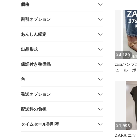
価格
割引オプション
あんしん鑑定
出品形式
4,180
¥
保証付き整備品
zaraパン
ヒール ポ
ゥ24cm
色
発送オプション
配送料の負担
タイムセール割引率
1,995
¥
ZARA ニ