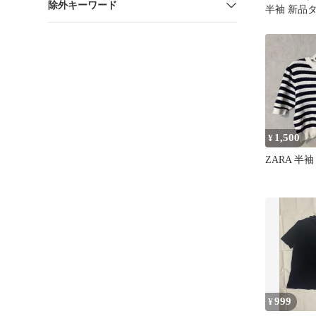
除外キーワード
半袖 新品
1,500
¥
ZARA 半
999
¥