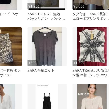
1,980
3,000
¥
¥
ンクトップ Sサ
ZARA Tシャツ 無地
タグ付き ZARA 長袖 
バックリボン バックフ
エローポプリンリボン
リル
ャツ
500
1,500
¥
¥
オパード柄 タン
ZARA 半袖ニット
ZARA TRAFALUC 安
Mサイズ
ン柄 半袖Tシャツ ホワ
ト Sサイズ 新品