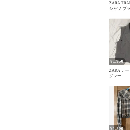
ZARA TR
シャツ ブラ
新品
1,950
¥
ZARA テ
グレー
1,500
¥