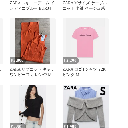
ッ
ZARA スキニーデニム イ
ZARA Mサイズ ケーブル
ンディゴブルー EUR34
ニット 半袖 ベージュ系
2,800
2,200
¥
¥
エ
ZARA リブニット キャミ
ZARA ロゴTシャツ Y2K
ャ
ワンピース オレンジ M
ピンク M
2,500
1,999
¥
¥