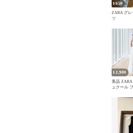
650
¥
ZARA グ
ツ
2,900
¥
美品 ZAR
ュクール 
ンピース 