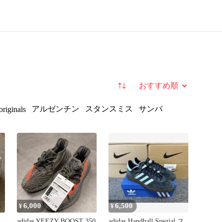
並び替え
アルゼンチン
スタンスミス
サンバ
originals
6,000
6,500
¥
¥
adidas YEEZY BOOST 350
adidas Handball Spezial ス