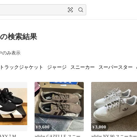
as の検索結果
中のみ表示
トラックジャケット
ジャージ
スニーカー
スーパースター
9,600
3,000
¥
¥
LAXY 7 M
adidas GAZELLE スニー
adidas NY 90 スニーカー