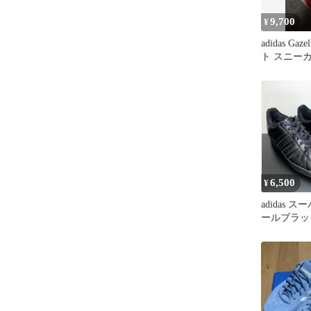
9,700
¥
adidas Ga
ト スニー
6,500
¥
adidas 
ールブラッ
ラック 黒 2