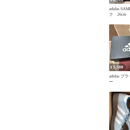
adidas S
ク 26cm
5,500
¥
adidas 
ー