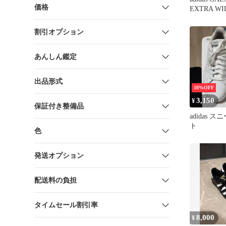
価格
EXTRA WID
割引オプション
あんしん鑑定
出品形式
10%OFF
3,150
¥
保証付き整備品
adidas 
ト
色
発送オプション
配送料の負担
タイムセール割引率
8,000
¥