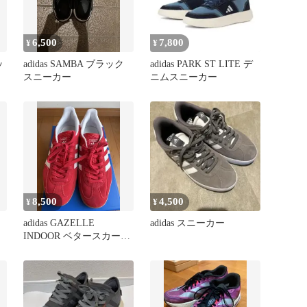
6,500
7,800
¥
¥
ッ
adidas SAMBA ブラック
adidas PARK ST LITE デ
スニーカー
ニムスニーカー
8,500
4,500
¥
¥
adidas GAZELLE
adidas スニーカー
INDOOR ベタースカーレ
ット 27.5㎝