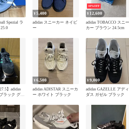
10%OFF
5,400
12,600
¥
¥
ball Spezial ラ
adidas スニーカー ネイビ
adidas TOBACCO スニ
5.0
ー
カー ブラウン 24.5cm
6,500
9,000
¥
¥
5】adidas
adidas ADISTAR スニーカ
adidas GAZELLE アディ
E ブラック グリ
ー ホワイト ブラック
ダス ガゼル ブラック
ーカー