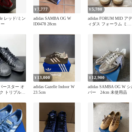
7,777
5,780
¥
¥
zelle レッド/ミン
adidas SAMBA OG W
adidas FORUM MID ア
カー
ID0478 28cm
ィダス フォーラム ミッ
ド 26.5cm
13,000
12,900
¥
¥
スーパースター オ
adidas Gazelle Indoor W
adidas SAMBA OG W 
ク トリプルブ
23.5cm
バー 24cm 未使用品
8cm