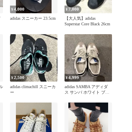
4,000
7,000
¥
¥
デ
adidas スニーカー 23.5cm
【大人気】adidas
Superstar Core Black 26cm
2,500
4,999
¥
¥
シル
adidas climachill スニーカ
adidas SAMBA アディダ
ー
ス サンバ ホワイト ブラ
ック