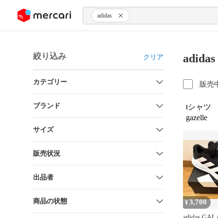
ンツにスキップ
adidas
絞り込み
adid
クリア
カテゴリー
販売
ブランド
tシャツ
gazelle
サイズ
販売状況
出品者
商品の状態
3,700
¥
adidas GA