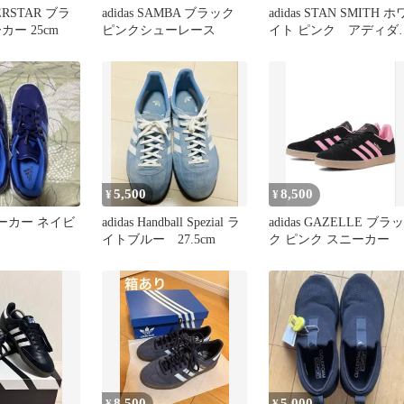
PERSTAR ブラ
adidas SAMBA ブラック
adidas STAN SMITH ホ
カー 25cm
ピンクシューレース
イト ピンク アディダ
ス スタンスミス
5,500
8,500
¥
¥
スニーカー ネイビ
adidas Handball Spezial ラ
adidas GAZELLE ブラッ
イトブルー 27.5cm
ク ピンク スニーカー
8,500
5,000
¥
¥