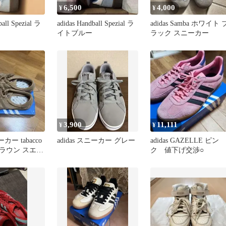
6,500
4,000
¥
¥
ball Spezial ラ
adidas Handball Spezial ラ
adidas Samba ホワイト 
イトブルー
ラック スニーカー
3,900
11,111
¥
¥
ーカー tabacco
adidas スニーカー グレー
adidas GAZELLE ピン
ラウン スエー
ク 値下げ交渉○