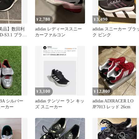
2,780
3,490
¥
¥
【美品】数回利
adidas レディーススニー
adidas スニーカー ブラ
OD-S3.1 ブラッ
カーファルコン
ク ピンク
カーラ
3,100
12,800
¥
¥
AMBA シルバー
adidas テンソー ラン キッ
adidas ADIRACER LO
ニーカー
ズ スニーカー
JP7013 レッド 26cm