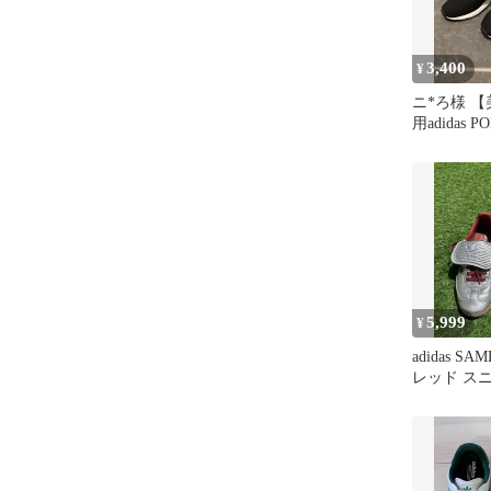
3,400
¥
ニ*ろ様 
用adidas P
ク スニー
5,999
¥
adidas S
レッド ス