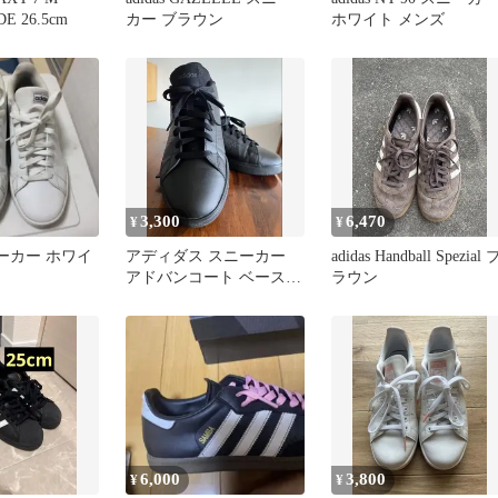
E 26.5cm
カー ブラウン
ホワイト メンズ
3,300
6,470
¥
¥
スニーカー ホワイ
アディダス スニーカー
adidas Handball Spezial 
アドバンコート ベース
ラウン
2.0 ブラック 27.5cm
6,000
3,800
¥
¥