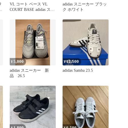
ワ
VL コート ベース VL
adidas スニーカー ブラッ
COURT BASE adidas スニ
ク ホワイト
ーカー 新品
5,000
12,500
¥
¥
adidas スニーカー 新
adidas Samba 23.5
品 26.5
1,800
6,500
¥
¥