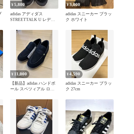
5,800
3,000
¥
¥
ブ
adidas アディダス
adidas スニーカー ブラッ
STREETTALK U レディ
ク ホワイト
ーススニーカー
11,000
4,590
¥
¥
【新品】adidas ハンドボ
adidas スニーカー ブラッ
ール スペツィアル ロー
ク 27cm
ファー 25cm