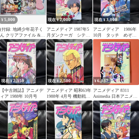
Actress Animedia
November 2016
Magazine (Aqours)
5,000
2,000
3,000
¥
現在 ¥
現在 ¥
(付録: 地縛少年花子く
アニメディア 1987年5
アニメディア 1986年
ん クリアファイル &
月ダンクーガ シティ
10月 タッチ めぞん
地縛少年花子くん,ポケ
ーハンターきまぐれオ
一刻 ガンダム サジ
ットモンスター ポスタ
レンジロード
タリウス
ー 付き) 雑誌 アニメデ
ィア 12月号 Magazine:
Animedia 2020 December
W/Clear File & Poster
2,350
2,500
6,037
現在 ¥
現在 ¥
¥
【中古雑誌】アニメデ
アニメディア 昭和63年
アニメディア 8311
ィア 1988年 10月号
1988年 4月号 機動戦士
Animedia 日本アニメ漫
ガンダム 逆襲のシャア
画古典雑誌イラスト