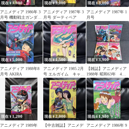
1,980
3,000
3,000
現在 ¥
現在 ¥
現在 ¥
アニメディア 1986年 3
アニメディア 1987年 3
アニメディア 1987年 1
月号 機動戦士ガンダム
月号 ダーティペア
月号
ZZ アリオン
5,000
1,500
3,900
現在 ¥
現在 ¥
現在 ¥
アニメディア 1988年8
アニメディア 1985.2月
【雑誌】アニメディア
月号 AKIRA
号 エルガイム キャプ
1988年 昭和63年 4冊
テン翼 北斗の拳 Z
セット
ガンダム
1,200
2,000
1,980
現在 ¥
現在 ¥
現在 ¥
アニメディア 1989年
【中古雑誌】アニメデ
アニメディア 1986年 9