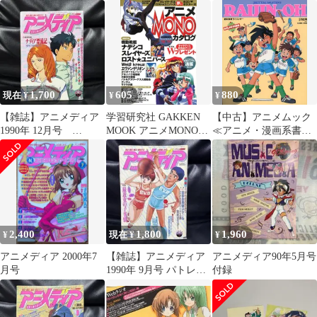
かなる時空の中で 超か
年１２月〜2017年１１
ぐや姫
月
1,700
605
880
現在 ¥
¥
¥
【雑誌】アニメディア
学習研究社 GAKKEN
【中古】アニメムック
1990年 12月号
MOOK アニメMONOカ
≪アニメ・漫画系書籍
animedia
タログ 98-99
≫ ANIMEDIA
ANIMEDIA YEAR
SELECTION 絶対無敵
BOOK
ライジンオー
2,400
1,800
1,960
¥
現在 ¥
¥
アニメディア 2000年7
【雑誌】アニメディア
アニメディア90年5月号
月号
1990年 9月号 パトレイ
付録
バー animedia