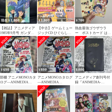
1,800
1,000
700
現在 ¥
¥
¥
【雑誌】アニメディア
【中古】ゲームミュー
熱血最強ゴウザウラ
1985年9月号 ガンダ
ジックCD ひぐらしの
ー ポストカード はが
ム animedia
なく頃に解 皿回し編 ア
き ハガキ
ニメディア＆声優アニ
メディア出張版!
698
880
800
¥
¥
¥
部棚 アニメMONOカタ
アニメMONOカタログ
アニメディア創刊号付
ログ―ANIMEDIA
―ANIMEDIA
録『ANIMEDIA-
YEARBOOK'98-'99
YEARBOOK'98-'99
NOTE』