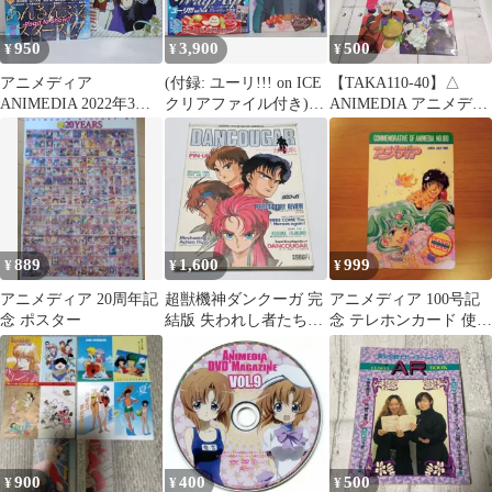
950
3,900
500
¥
¥
¥
アニメディア
(付録: ユーリ!!! on ICE
【TAKA110-40】△
ANIMEDIA 2022年3月
クリアファイル付き)
ANIMEDIA アニメディ
号 付録:クリアファイル
アニメディア
ア ｢吸血鬼すぐ死ぬ ト
(吸血鬼すぐ死ぬ) & ポ
DELUXE+(プラス)
ラルク&ロナルド A4 ク
スター(TVアニメ ポケ
Vol.3 - Animedia
リアファイル｣ 2枚セッ
ットモンスター/時光代
Deluxe+ (Yuri on Ice &
ト
理人-LINK CLICK-)
Others) Illustration Book
W/Clear File
889
1,600
999
¥
¥
¥
アニメディア 20周年記
超獣機神ダンクーガ 完
アニメディア 100号記
念 ポスター
結版 失われし者たちへ
念 テレホンカード 使用
の 鎮魂歌
済み
900
400
500
¥
¥
¥