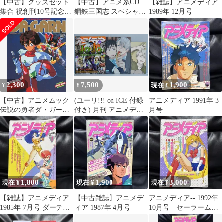
【中古】グッズセット
【中古】アニメ系CD
【雑誌】アニメディア
集合 祝創刊10号記念付
鋼鉄三国志 スペシャル
1989年 12月号
録 永久保存版プレミア
ドラマCD
ムBOX アニメディア
DVD 2007年 VOL.10 付
録
2,300
7,500
1,900
¥
¥
現在 ¥
【中古】アニメムック
(ユーリ!!! on ICE 付録
アニメディア 1991年 3
伝説の勇者ダ・ガーン
付き) 月刊 アニメディ
月号
ANIMEDIA
ア 2017年1月号 -
SELECTION
Magazine Animedia 2017
January "JoJo Diamond Is
Unbreakable etc"
W/Poster&Clear File
1,800
1,900
3,000
現在 ¥
現在 ¥
現在 ¥
【雑誌】アニメディア
【中古雑誌】アニメデ
アニメディア-- 1992年
1985年 7月号 ダーティ
ィア 1987年 4月号
10月号 セーラームー
ペア animedia
ン表紙