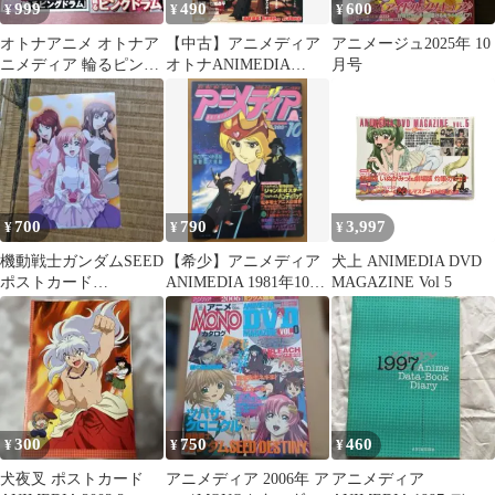
999
490
600
¥
¥
¥
オトナアニメ オトナア
【中古】アニメディア
アニメージュ2025年 10
ニメディア 輪るピング
オトナANIMEDIA
月号
ドラム
HYPER! Vol.2
700
790
3,997
¥
¥
¥
機動戦士ガンダムSEED
【希少】アニメディア
犬上 ANIMEDIA DVD
ポストカード
ANIMEDIA 1981年10月
MAGAZINE Vol 5
ANIMEDIA付録
号（創刊4号）￼
300
750
460
¥
¥
¥
犬夜叉 ポストカード
アニメディア 2006年 ア
アニメディア