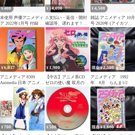
400
14,090
4,500
¥
¥
¥
未使用 声優アニメディ
⚠︎支払い・返信・開封
雑誌 アニメディア 10月
ア 2022年1月号 付録 田
確認等、遅れます！様
号 2020年 (アイカツオ
丸篤志 小林愛香 ポスタ
リクエスト 10点 まとめ
ンパレード クリアファ
ー
商品
イル & ポケットモンス
ター/富豪刑事
Balance:UNLIMITEDポ
スター付き) Magazine:
Animedia October 2020
W/Poster&File
6,037
1,900
2,500
¥
¥
現在 ¥
アニメディア 8309
【中古】アニメ系CD
アニメディア 1992
Animedia 日本 アニメ
ゼロの使い魔 双月の騎
年 8月 らんま1/2
漫画 古典 雑誌 イラス
士 ドラマCD 恋の試験
ト
飛行
700
500
1,800
¥
¥
現在 ¥