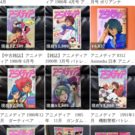
4月
ィア 1986年 4月号 アリ
月号 ポリアンナ
オン
2,500
1,800
6,037
現在 ¥
現在 ¥
¥
【中古雑誌】アニメデ
【雑誌】アニメディア
アニメディア 8312
ィア 1986年 6月号
1990年 3月号 パトレイ
Animedia 日本 アニメ
バー
漫画 古典 雑誌 イラス
ト
2,300
1,800
1,900
現在 ¥
現在 ¥
現在 ¥
アニメディア 1986年12
アニメディア 1985
アニメディア 1991年1
月 ダーティペア ガ
年 11月 ガンダム
月 機動警察パトレイ
ンダムZZ めぞん一刻
animedia
バー
タッチ