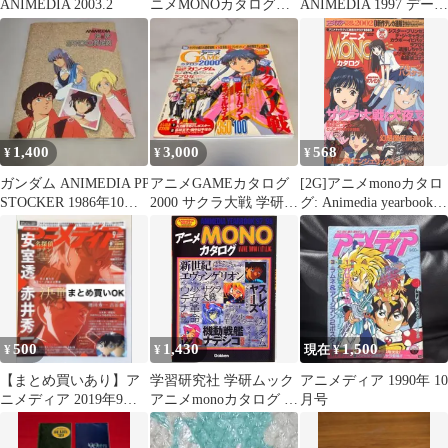
ANIMEDIA 2003.2
ニメMONOカタログ
ANIMEDIA 1997 データ
DVDなし
ブック
1,400
3,000
568
¥
¥
¥
ガンダム ANIMEDIA PP
アニメGAMEカタログ
[2G]アニメmonoカタロ
STOCKER 1986年10月
2000 サクラ大戦 学研
グ: Animedia yearbook
号第1付録
ANIMEDIA 美本
(2002) (Gakken Mook)
500
1,430
1,500
¥
¥
現在 ¥
【まとめ買いあり】ア
学習研究社 学研ムック
アニメディア 1990年 10
ニメディア 2019年9月
アニメmonoカタログ 97
月号
号
ー98 Animedia yearbook