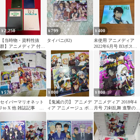
2,250
799
400
¥
¥
¥
【当時物・資料性抜
タイバニ(82)
未使用 アニメディア
群】アニメディア 付録
2022年6月号 B3ポスタ
手帳 4冊セット
ー TIGER&BUNNY 2
570
800
800
¥
¥
¥
セイバーマリオネット
【鬼滅の刃】 アニメデ
アニメディア 2018年4
J to X 他 雑誌記事 ま
ィア アニメージュ ポス
月号 刀剣乱舞 進撃の巨
とめ売り
ター 雑誌 インタビュー
人
切り抜き