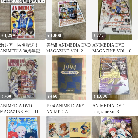
1,299
1,000
777
¥
¥
¥
激レア！匿名配送！
美品‼️ ANIMEDIA DVD
ANIMEDIA DVD
ANIMEDIA 30周年記念
MAGAZINE VOL.2 ア
MAGAZINE VOL.10
マガジン
ニメディア
788
460
1,600
¥
¥
¥
ANIMEDIA DVD
1994 ANIME DIARY
ANIMEDIA DVD
MAGAZINE VOL.11
ANIMEDIA
magazine vol.3