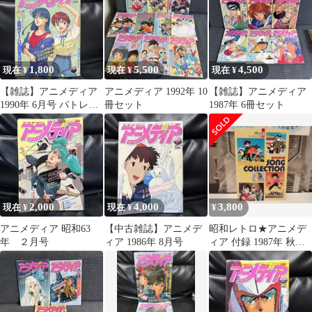
1,800
5,500
4,500
現在 ¥
現在 ¥
現在 ¥
【雑誌】アニメディア
アニメディア 1992年 10
【雑誌】アニメディア
1990年 6月号 パトレイ
冊セット
1987年 6冊セット
バー
2,000
4,000
3,800
現在 ¥
現在 ¥
¥
アニメディア 昭和63
【中古雑誌】アニメデ
昭和レトロ★アニメデ
年 ２月号
ィア 1986年 8月号
ィア 付録 1987年 秋の
アニメヒットソング集
楽譜