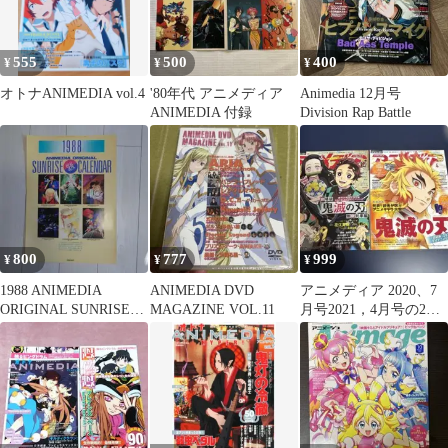
555
500
400
¥
¥
¥
オトナANIMEDIA vol.4
'80年代 アニメディア
Animedia 12月号
ANIMEDIA 付録
Division Rap Battle
800
777
999
¥
¥
¥
1988 ANIMEDIA
ANIMEDIA DVD
アニメディア 2020、7
ORIGINAL SUNRISE
MAGAZINE VOL.11
月号2021，4月号の2冊
CALENDAR
セット 鬼滅の刃