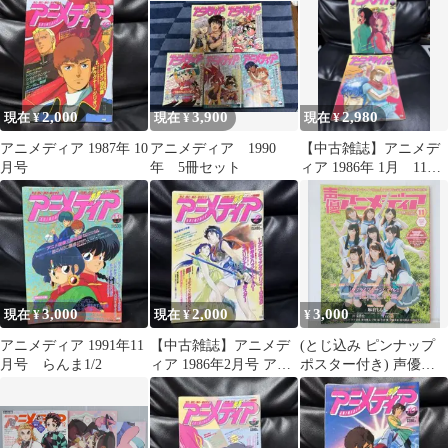
2,000
3,900
2,980
現在 ¥
現在 ¥
現在 ¥
アニメディア 1987年 10
アニメディア 1990
【中古雑誌】アニメデ
月号
年 5冊セット
ィア 1986年 1月 11月
号
3,000
2,000
3,000
現在 ¥
現在 ¥
¥
アニメディア 1991年11
【中古雑誌】アニメデ
(とじ込み ピンナップ
月号 らんま1/2
ィア 1986年2月号 アリ
ポスター付き) 声優ア
オン
ニメディア 2016年11月
号 表紙巻頭: ラブライ
ブ!サンシャイン!
Aqours - Voice Actor &