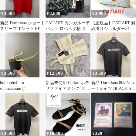
3,500
8,800
3,980
¥
¥
¥
新品 Ducatiana ショート
CATIART カンガルー革
【正規品】CATIART 斜
スリーブ Tシャツ RED
バック ロベルタ柄 タグ
め掛けショルダーバッ
XLサイズ
付き
グ
3,500
12,700
3,500
¥
¥
¥
bulbophyllum
新品未使用 Catiart ホモ
新品 Ducatiana 80s ショ
schinzianumと
サファイアミンク ファ
ー Tシャツ BLACK Sサ
debrincatiaeセッ
ー ショール マフラー
イズ
3,500
18,400
320
¥
¥
¥