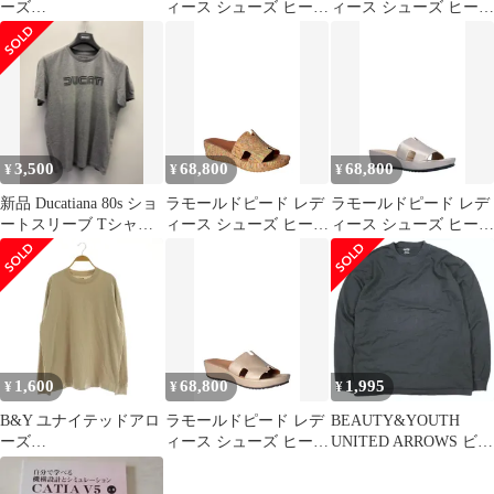
ーズ
ィース シューズ ヒール
ィース シューズ ヒール
BEAUTY&YOUTH ビ
プラットフォーム サン
プラットフォーム サン
ューティー&ユース
ダル LAmour des Pieds
ダル LAmour des Pieds
CATIA ANTI クルーネ
Catiana Platform Sandal
Catiana Platform Sandal
ック ロングスリーブ T
Navy ネイビー
Whitewash
シャツ ロンT 長袖 L ブ
ラック /MY ■OS
3,500
68,800
68,800
¥
¥
¥
新品 Ducatiana 80s ショ
ラモールドピード レデ
ラモールドピード レデ
ートスリーブ Tシャツ
ィース シューズ ヒール
ィース シューズ ヒール
GRAY XL
プラットフォーム サン
プラットフォーム サン
ダル LAmour des Pieds
ダル LAmour des Pieds
Catiana Platform Sandal
Catiana Platform Sandal
Bright Multi C マルチカ
Champagne シャンパン
ラー
1,600
68,800
1,995
¥
¥
¥
B&Y ユナイテッドアロ
ラモールドピード レデ
BEAUTY&YOUTH
ーズ
ィース シューズ ヒール
UNITED ARROWS ビュ
BEAUTY&YOUTH ビ
プラットフォーム サン
ーティーアンドユース
ューティー&ユース
ダル LAmour des Pieds
ユナイテッドアローズ