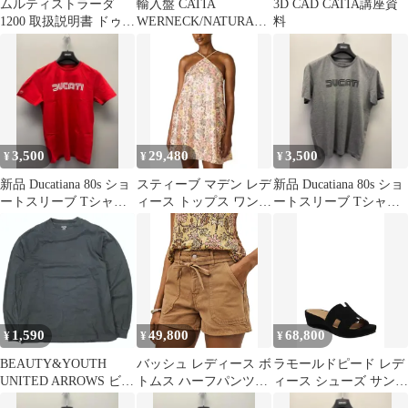
ムルティストラーダ
輸入盤 CATIA
3D CAD CATIA講座資
1200 取扱説明書 ドゥカ
WERNECK/NATURAL
料
ティ 正規 中古 バイク
MENTE/PYGMALION
整備書 モンスターなど
RECORDS NONE CD □
の情報も有
DucatiAcademy dP
3,500
29,480
3,500
¥
¥
¥
新品 Ducatiana 80s ショ
スティーブ マデン レデ
新品 Ducatiana 80s ショ
ートスリーブ Tシャツ
ィース トップス ワンピ
ートスリーブ Tシャツ
RED Mサイズ
ース STEVE MADDEN
GRAY Sサイズ
Catiana Dress Pastel
Multi マルチカラー
1,590
49,800
68,800
¥
¥
¥
BEAUTY&YOUTH
バッシュ レディース ボ
ラモールドピード レデ
UNITED ARROWS ビュ
トムス ハーフパンツ・
ィース シューズ サンダ
ーティーアンドユース
ショーツ ショートパン
ル プラットフォーム