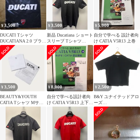
Sequin Mesh Strappy
Open Back Halter T
3,500
3,500
5,000
¥
¥
¥
DUCATI Tシャツ
新品 Ducatiana ショート
自分で学べる 設計者向
DUCATIANA 2.0 ブラッ
スリーブ Tシャツ
け CATIA V5R13 上巻
ク S
BLACK Lサイズ
3,500
8,000
2,500
¥
¥
¥
BEAUTY&YOUTH
自分で学べる設計者向
B&Y ユナイテッドアロ
CATIA Tシャツ Mサイ
け CATIA V5R13 上下巻
ーズ
ズ
セット
BEAUTY&YOUTH ビ
ューティー&ユース
CATIA ANTI クルーネ
ック Tシャツ カットソ
ー 半袖 無地 L 黒 ブラ
ック 12171053204 /SI18