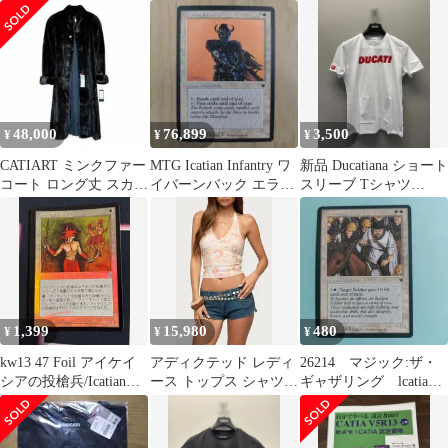
クレス べっ甲ネック
ARROWS
ヒールパンプス
レス 鼈甲
48,000
76,899
3,500
¥
¥
¥
CATIART ミンクファー
MTG Icatian Infantry ワ
新品 Ducatiana ショート
コート ロング丈 スカン
イバーンバック エラー
スリーブ Tシャツ
ブラック
カード
WHITE Sサイズ
1,399
15,980
480
¥
¥
¥
kw13 47 Foil アイケイ
アディクテッド レディ
26214 マジック:ザ・
シアの投槍兵/Icatian
ース トップス シャツ
ギャザリング lcatian
Javelineers TSB 日本語
オープンバック メッシ
Lieutenant
JP MTG
ュ スパンコール ホルタ
ー EDIKTED Catia