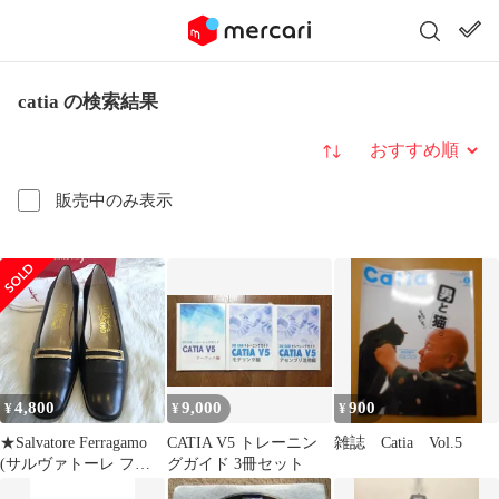
catia の検索結果
並び替え
販売中のみ表示
4,800
9,000
900
¥
¥
¥
★Salvatore Ferragamo
CATIA V5 トレーニン
雑誌 Catia Vol.5
(サルヴァトーレ フェ
グガイド 3冊セット
ラガモ) ゴールド金具