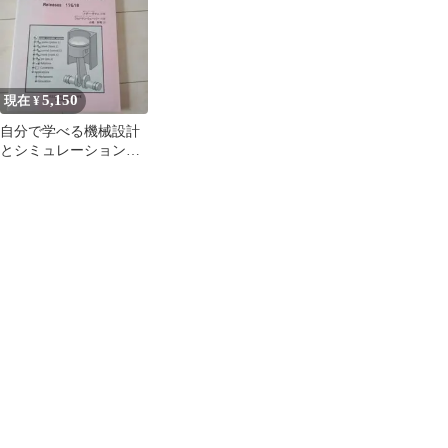
CATIA ANTI クルーネ
Catiana Platform Sandal
抗菌防臭加工 CATIA カ
ック ロングスリーブ T
Gold ゴールド
ットソー 1212-105-7454
シャツ ロンT 長袖 L ベ
XL Dk.Navy 長袖 Tシャ
ージュ /MY ■OS
ツ トップス g26209
5,150
現在 ¥
自分で学べる機械設計
とシミュレーション
CATIA V5 上巻