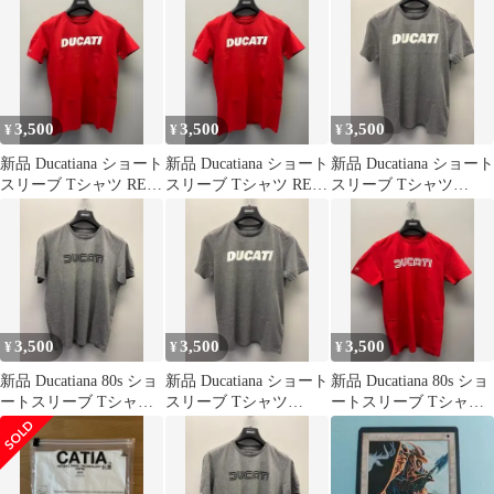
ユナイテッドアローズ
ツ bash Catia Tie Belt
LAmour des Pieds
抗菌防臭加工 CATIA カ
Patch Pocket Shorts
Catiana Platform Sandal
ットソー 1212-105-7454
Camel キャメル
Black Suede ブラック
L Dk.Navy 長袖 Tシャ
ツ トップス g26208
3,500
3,500
3,500
¥
¥
¥
新品 Ducatiana ショート
新品 Ducatiana ショート
新品 Ducatiana ショート
スリーブ Tシャツ RED
スリーブ Tシャツ RED
スリーブ Tシャツ
Mサイズ
XSサイズ
GRAY Lサイズ
3,500
3,500
3,500
¥
¥
¥
新品 Ducatiana 80s ショ
新品 Ducatiana ショート
新品 Ducatiana 80s ショ
ートスリーブ Tシャツ
スリーブ Tシャツ
ートスリーブ Tシャツ
GRAY Mサイズ
GRAY Sサイズ
RED Lサイズ