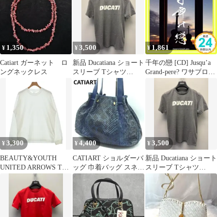
1,350
3,500
1,861
¥
¥
¥
Catiart ガーネット ロ
新品 Ducatiana ショート
千年の戀 [CD] Jusqu’a
ングネックレス
スリーブ Tシャツ
Grand-pere? ワサブロ
GRAY XLサイズ
ー? 川江美奈子? Catia?
相川理沙? やなせなな?
Clementine? 慶田花定三;
Jusqu’a Grand-pere_02
3,300
4,400
3,500
¥
¥
¥
BEAUTY&YOUTH
CATIART ショルダーバ
新品 Ducatiana ショート
UNITED ARROWS Tシ
ッグ 巾着バッグ スネー
スリーブ Tシャツ
ャツ・カットソー メン
ク パイソン 蛇革 ブル
GRAY Mサイズ
ズ 【古着】【中古】
ー
【送料無料】