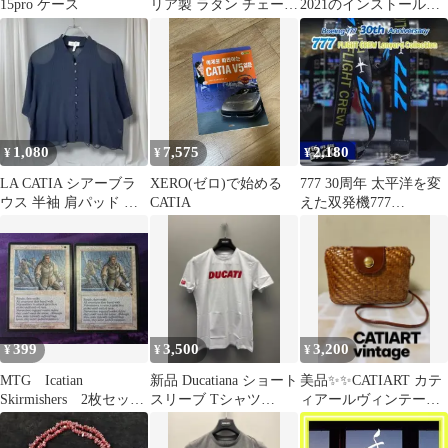
15pro ケース
リア製 ラタン チェーン
2021のインストール済
ショルダーバッグ 黒
み
1,080
7,575
2,180
¥
¥
¥
LA CATIA シアーブラ
XERO(ゼロ)で始める
777 30周年 太平洋を変
ウス 半袖 肩パッド ネ
CATIA
えた双発機777
イビー 13号 LL 夏
FLIGHTCREWストラッ
プ#4
399
3,500
3,200
¥
¥
¥
MTG Icatian
新品 Ducatiana ショート
美品✨✨CATIART カテ
Skirmishers 2枚セッ
スリーブ Tシャツ
ィアールヴィンテージ
ト 英語 FEM
WHITE Mサイズ
ラタン ショルダー値
引き可