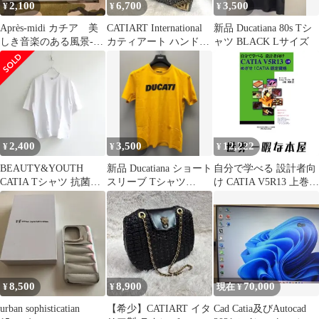
2,100
6,700
3,500
¥
¥
¥
Après-midi カチア 美
CATIART International
新品 Ducatiana 80s Tシ
しき音楽のある風景-リ
カティアート ハンドバ
ャツ BLACK Lサイズ
オからパリへ-橋本徹
ッグ
2,400
3,500
12,222
¥
¥
¥
BEAUTY&YOUTH
新品 Ducatiana ショート
自分で学べる 設計者向
CATIA Tシャツ 抗菌防
スリーブ Tシャツ
け CATIA V5R13 上巻:
臭加工 ホワイト メンズ
YELLOW Sサイズ
めざせ! CATIA 認定資
格 シャム ティコー; 小
尾 幹男
8,500
8,900
70,000
¥
¥
現在 ¥
urban sophisticatian
【希少】CATIART イタ
Cad Catia及びAutocad