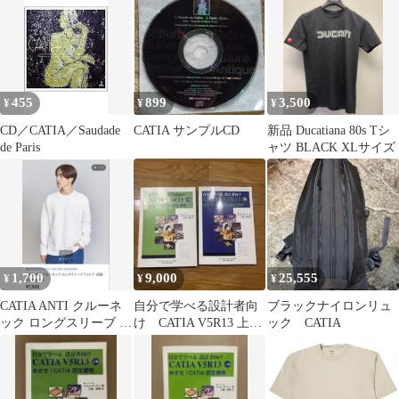
パンプス ローヒール カ
ーフ レザー スクエアト
ゥ 7 24㎝ ブラック レ
ディース DE 41464
PAWNSHOPRiZ パウン
ショップリズ
455
899
3,500
¥
¥
¥
CD／CATIA／Saudade
CATIA サンプルCD
新品 Ducatiana 80s Tシ
de Paris
ャツ BLACK XLサイズ
1,700
9,000
25,555
¥
¥
¥
CATIA ANTI クルーネ
自分で学べる設計者向
ブラックナイロンリュ
ック ロングスリーブ T
け CATIA V5R13 上
ック CATIA
シャツ -抗菌防臭機能
巻・下巻 セット
付き