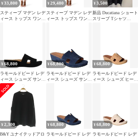
33,800
29,480
3,500
¥
¥
¥
スティーブ マデン レデ
スティーブ マデン レデ
新品 Ducatiana ショート
ィース トップス ワンピ
ィース トップス ワンピ
スリーブ Tシャツ
ース ミニ スパンコール
ース フラワー柄 ミニ
BLACK Mサイズ
ホルター Steve Madden
スパンコール フラワー
Catiana Sequin Halter
Steve Madden Catiana
Mini Dress Pastel Multi
Sequin Floral Minidress
Pastel
68,800
68,800
68,800
¥
¥
¥
ラモールドピード レデ
ラモールドピード レデ
ラモールドピード レデ
ィース シューズ サンダ
ィース シューズ サンダ
ィース シューズ ヒール
ル プラットフォーム
ル プラットフォーム
プラットフォーム サン
LAmour Des Pieds
LAmour Des Pieds
ダル LAmour des Pieds
Catiana Platform Slides
Catiana Platform Slides
Catiana Platform Sandal
Black Kidsuede ブラック
Navy ネイビー
Natural Gold ゴールド
2,300
68,800
68,800
¥
¥
¥
B&Y ユナイテッドアロ
ラモールドピード レデ
ラモールドピード レデ