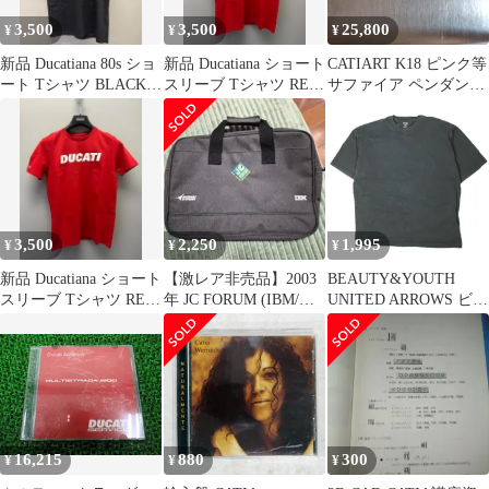
3,500
3,500
25,800
¥
¥
¥
新品 Ducatiana 80s ショ
新品 Ducatiana ショート
CATIART K18 ピンク等
ート Tシャツ BLACK
スリーブ Tシャツ RED
サファイア ペンダント
Mサイズ
Lサイズ
トップ 品質保証書付‼️
3,500
2,250
1,995
¥
¥
¥
新品 Ducatiana ショート
【激レア非売品】2003
BEAUTY&YOUTH
スリーブ Tシャツ RED
年 JC FORUM (IBM/ダ
UNITED ARROWS ビュ
Sサイズ
ッソー) バック
ーティーアンドユース
ユナイテッドアローズ
抗菌防臭加工 CATIA T
シャツ 1217-105-1989 L
BLACK 半袖 トップス
g26681
16,215
880
300
¥
¥
¥