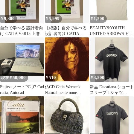
9,800
5,999
1,500
¥
¥
¥
自分で学べる 設計者向
【絶版】自分で学べる
BEAUTY&YOUTH
け CATIA V5R13 上巻
設計者向け CATIA
UNITED ARROWS ビュ
V5R13 上巻
ーティーアンドユース
ユナイテッドアローズ
抗菌防臭加工 CATIA T
シャツ 1217-105-1989 L
BEIGE 半袖 トップス
g20064
50,000
510
3,500
現在 ¥
¥
¥
Fujitsu ノートPC ,i7 Cad
仏CD Catia Werneck
新品 Ducatiana ショート
catia, Autocad
Naturalmente none
スリーブ Tシャツ
Pygmalion Records
BLACK XLサイズ
/00110