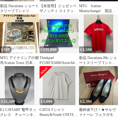
新品 Ducatiana ショート
【未使用】ジュゼッペ
MTG Icatian
スリーブ Tシャツ
ザノッティ ストラップ
Moneychanger 英語版2
BLACK Sサイズ
フラットサンダル
枚
300
235,800
3,500
¥
¥
¥
MTG アイケイシアの都
Thinkpad
新品 Ducatiana 80s ショ
市/Icatian Town 日本語
P15/RTX5000/Xeon/64G/
ートスリーブ Tシャツ
版旧枠トークン生成
4Kタッチパネル②
RED XLサイズ
32,500
3,000
2,390
¥
¥
¥
E2 CATIART 鼈甲ネッ
CATIA Tシャツ
最終値下げ！★サルヴ
クレス チェーンネッ
Beauty&Youth UNITED
ァトーレ フェラガモ★