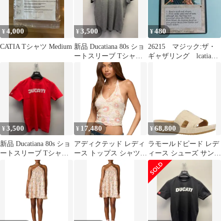
4,000
3,500
480
¥
¥
¥
CATIA Tシャツ Medium
新品 Ducatiana 80s ショ
26215 マジック:ザ・
ートスリーブ Tシャツ
ギャザリング lcatian
GRAY Lサイズ
Infantry
3,500
17,480
68,800
¥
¥
¥
新品 Ducatiana 80s ショ
アディクテッド レディ
ラモールドピード レデ
ートスリーブ Tシャツ
ース トップス シャツ
ィース シューズ サンダ
RED Sサイズ
背中開き メッシュ スパ
ル リネン LAmour Des
ンコール ホルター
Pieds Catiana Linen Slide
Edikted Womens Catia
Sandals Natural
Backlessequin Meshalter
Top Nude