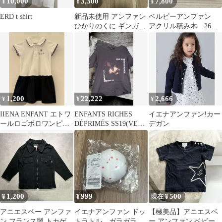
10,000
3,300
7,800
¥
¥
¥
ERD t shirt
新品未使用 アンファン
ベルビーアンファン
ひかりのくに ギンガム
アクリル積み木 26ピ
チェック スモック
ース
110cm
1,200
22,222
2,666
¥
¥
¥
IIENA ENFANT エトワ
ENFANTS RICHES
イエナアンファン!カー
ールロゴポロワンピー
DÉPRIMÉS SS19(VERY
デガン
ス
RARE)
1,200
999
500
¥
¥
現在 ¥
アニエスベー アンファ
イエナアンファン ドッ
【極美品】アニエスベ
ン フランス製 トカゲワ
トラトル ガラガラ
ー アンファン ベビーT