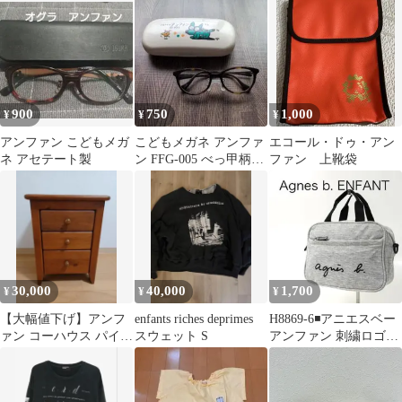
900
750
1,000
¥
¥
¥
アンファン こどもメガ
こどもメガネ アンファ
エコール・ドゥ・アン
ネ アセテート製
ン FFG-005 べっ甲柄
ファン 上靴袋
度あり
30,000
40,000
1,700
¥
¥
¥
【大幅値下げ】アンフ
enfants riches deprimes
H8869-6◾️アニエスベー
ァン コーハウス パイン
スウェット S
アンファン 刺繍ロゴ
材 3段チェスト カント
ミニハンドバッグ
リー調
Y2K