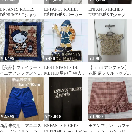
39,000
13,000
25,000
¥
¥
¥
ENFANTS RICHES
ENFANTS RICHES
ENFANTS RICHES
DÉPRIMÉS Tシャツ
DÉPRIMÉS パーカー グ
DÉPRIMÉS Tシャツ
レー
3,499
498
300
¥
¥
¥
【美品】フェイラー ×
LES ENFANTS DU
【enfant アンファン】
イエナアンファン × ハ
METRO 男の子 輸入ピ
花柄 肩フリルトップス
ローキティ ハンカチ ☺︎
ンバッジ Z37588
XS 80cm
2,999
79,800
1,900
¥
¥
¥
新品未使用 アニエス
ENFANTS RICHES
★アンファン カフェ
ベーアンファン ハー
DÉPRIMÉS T-shirt 24/ss
カーテン カントリー