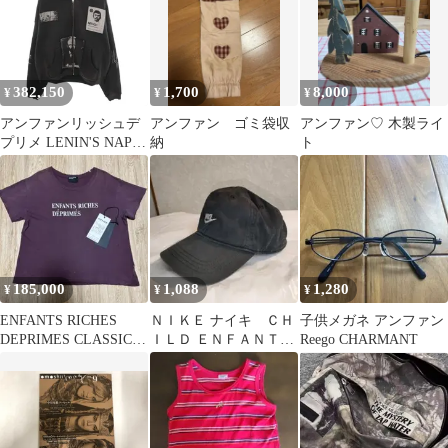
382,150
1,700
8,000
¥
¥
¥
アンファンリッシュデ
アンファン ゴミ袋収
アンファン♡ 木製ライ
プリメ LENIN'S NAP
納
ト
TIME ASSEMBLAGE
ZIP HPPDIE シューマ
ングラフィックプリン
トパーカー メンズ S
185,000
1,088
1,280
¥
¥
¥
ENFANTS RICHES
ＮＩＫＥ ナイキ ＣＨ
子供メガネ アンファン
DEPRIMES CLASSIC
ＩＬＤ ＥＮＦＡＮＴＳ
Reego CHARMANT
LOGO T
ＮＩＮＯＳ コットンキ
ャップ