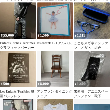
フパンツ 6ans 110cm
enfant
青
55,000
1,500
1,111
¥
¥
¥
Enfants Riches Déprimés
les enfants CD アルバム
こどもメガネアンファ
グラフィックパーカー
ン メガネ 紺色 ネ
イビー ジュニアサイ
ズ ケース付き
500
8,000
1,400
¥
¥
¥
Les Enfants Terribles 映
アンファン ダイニング
未使用 アニエスベー
画パンフレット
チェア
アンファン 靴下 サ
イズ1 16-18cm