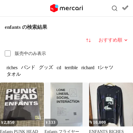
enfants の検索結果
並び替え
販売中のみ表示
バンド
グッズ
tシャツ
riches
cd
terrible
richard
タオル
2,850
333
10,000
¥
¥
¥
Enfants PUNK HEAD
Enfants フライヤー
ENFANTS RICHES