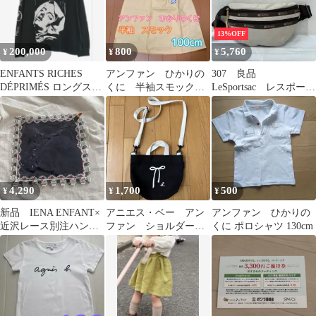
13%OFF
200,000
800
5,760
¥
¥
¥
ENFANTS RICHES
アンファン ひかりの
307 良品
DÉPRIMÉS ロングスリ
くに 半袖スモック
LeSportsac レスポート
ーブ Tシャツ
100cm
サック ボディバッ
グ ウエストバッグ
紐調節可能 IENA
ENFANT イエナアン
ファン コラボ
Everyday Beltbag ベー
ジュ×ブラウン系 無
4,290
1,700
500
¥
¥
¥
地 ロゴ レディース
新品 IENA ENFANT×
アニエス・ベー アン
アンファン ひかりの
近沢レース別注ハンカ
ファン ショルダーバ
くに ポロシャツ 130cm
チ ネイビー
ッグ