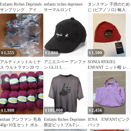
Enfants Riches Déprimés
enfants riches deprimes
タンスマン 子供のため
サンプリング アイア
サーマルロンT
に (ピアノソロ) 輸入楽
ンクロス
譜 Tansman Pour les
Enfants エシッグ/Max
Eschig 洋書
1,555
2,800
1,500
¥
¥
¥
アルティメットルミナ
アニエスベー アンファ
SONIA RYKIEL
ス ウルトラマン20 ウル
ン GL11 L
ENFANT ニット帽 レッ
トラマンネクサスアン
CASQUETTE キャッ
ド
ファンス
プ
1,900
185,000
2,456
¥
¥
¥
enfant アンファン 毛糸
Enfants Riches Deprimes
IENA ENFANTピンク
40g×10玉セット ボルド
限定ピットブルTシャ
バック
ー系
ツ正規品新品