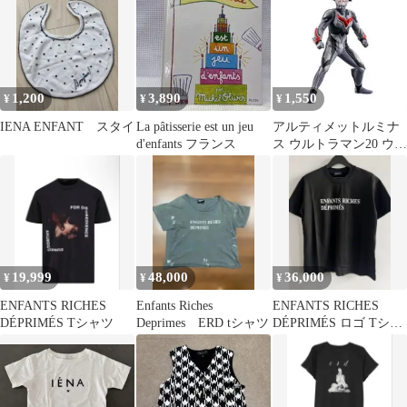
1,200
3,890
1,550
¥
¥
¥
IENA ENFANT スタイ
La pâtisserie est un jeu
アルティメットルミナ
d'enfants フランス
ス ウルトラマン20 ウル
トラマンネクサス ア
ンファンス
19,999
48,000
36,000
¥
¥
¥
ENFANTS RICHES
Enfants Riches
ENFANTS RICHES
DÉPRIMÉS Tシャツ
Deprimes ERD tシャツ
DÉPRIMÉS ロゴ Tシャ
ツ