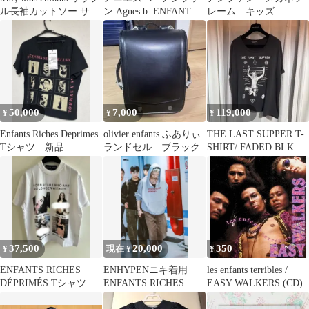
ル長袖カットソー サー
ン Agnes b. ENFANT ま
レーム キッズ
マル
とめ売り まとめ売 4点
セット パーカー ベスト
フード ロゴ イ0 ピンク
黒 ブラック 茶 ブラウ
ン 黄 イエロー /AN76
■ECD001
50,000
7,000
119,000
¥
¥
¥
Enfants Riches Deprimes
olivier enfants ふありぃ
THE LAST SUPPER T-
Tシャツ 新品
ランドセル ブラック
SHIRT/ FADED BLK
37,500
20,000
350
¥
現在 ¥
¥
ENFANTS RICHES
ENHYPENニキ着用
les enfants terribles /
DÉPRIMÉS Tシャツ
ENFANTS RICHES
EASY WALKERS (CD)
DÉPRIMÉS パーカー