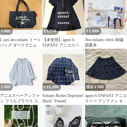
400
3,750
1,000
¥
¥
¥
L'ami des enfants トート
【未使用】agnes b.
Nos enfants chéris 刺繍
バッグ ダークデニム
ENFANT アニエスベー
図案本
デニムワンピース 1歳
680
23,300
500
¥
¥
現在 ¥
アニエスベーアンファ
Enfants Riches Deprimes"
agnes b ENFANT アニエ
ン フリルブラウス コッ
Black" Flannel
スベー アンファン キッ
トン シャツ トップス
ズ スカート ドット
カジュアル