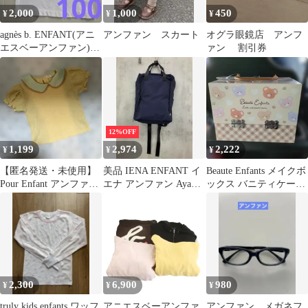
2,000
1,000
450
¥
¥
¥
agnès b. ENFANT(アニ
アンファン スカート
オグラ眼鏡店 アンフ
エスベーアンファン)
ァン 割引券
半袖Tシャツ白 S
12%OFF
1,199
2,974
2,222
¥
¥
¥
【匿名発送・未使用】
美品 IENA ENFANT イ
Beaute Enfants メイクボ
Pour Enfant アンファン
エナ アンファン Aya
ックス バニティケース
半袖ブラウス 110
Kaneko オニベジバック
クマ柄
パック リュック バック
パック バッグ ネイビー
■■ レディース
2,300
6,900
980
¥
¥
¥
truly kids enfants ワッフ
アニエスベーアンファ
アンファン メガネフ