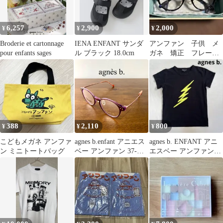
6,257
2,900
2,000
¥
¥
¥
Broderie et cartonnage
IENA ENFANT サンダ
アンファン 子供 メ
pour enfants sages
ル ブラック 18.0cm
ガネ 矯正 フレー
ム 約5万円で購入
388
2,110
800
¥
¥
¥
こどもメガネ アンファ
agnes b.enfant アニエス
agnes b. ENFANT アニ
ン ミニトートバッグ
ベー アンファン 37-
エスベー アンファン
0009 メガネフレーム キ
稲妻 Tシャツ L
ッズ 子供用