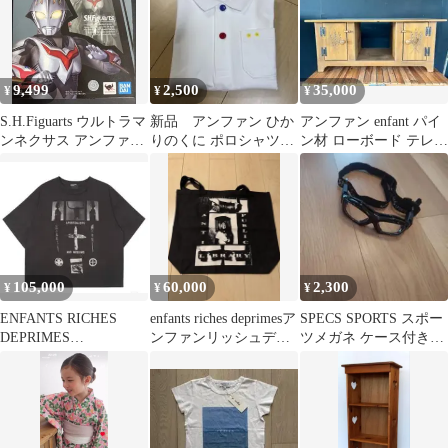
9,499
2,500
35,000
¥
¥
¥
S.H.Figuarts ウルトラマ
新品 アンファン ひか
アンファン enfant パイ
ンネクサス アンファン
りのくに ポロシャツ
ン材 ローボード テレビ
ス
110cm
台 カントリー家具 古家
具
105,000
60,000
2,300
¥
¥
¥
ENFANTS RICHES
enfants riches deprimesア
SPECS SPORTS スポー
DEPRIMES
ンファンリッシュデプ
ツメガネ ケース付き
SPILITUALISTS
リメトート
オグラ眼鏡店 アンフ
ァン