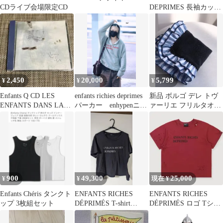
CDライブ会場限定CD
DEPRIMES 長袖カット
ソー
2,450
20,000
5,799
¥
¥
¥
Enfants Q CD LES
enfants richies deprimes
新品 ボルゴ デレ トヴ
ENFANTS DANS LA
パーカー enhypenニキ
ァーリエ フリルタオル
LUNE
着用
イタリア IENA
ENFANT
900
49,300
25,000
¥
¥
現在 ¥
Enfants Chéris タンクト
ENFANTS RICHES
ENFANTS RICHES
ップ 3枚組セット
DÉPRIMÉS T-shirt
DÉPRIMÉS ロゴ Tシャ
24FW
ツ ワインレッド M