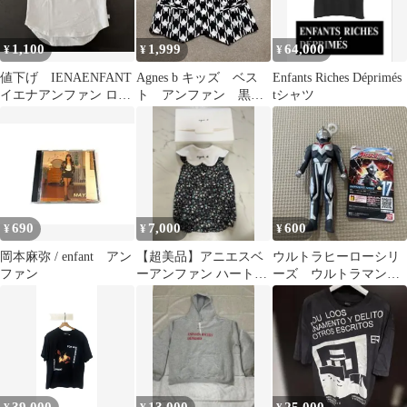
1,100
1,999
64,000
¥
¥
¥
値下げ IENAENFANT
Agnes b キッズ ベス
Enfants Riches Déprimés
イエナアンファン ロゴ
ト アンファン 黒
tシャツ
Tシャツ ホワイト 半袖
白 8
S
690
7,000
600
¥
¥
¥
岡本麻弥 / enfant アン
【超美品】アニエスベ
ウルトラヒーローシリ
ファン
ーアンファン ハート柄
ーズ ウルトラマンネ
ロンパース スタイ付き
クサス アンファンス
80