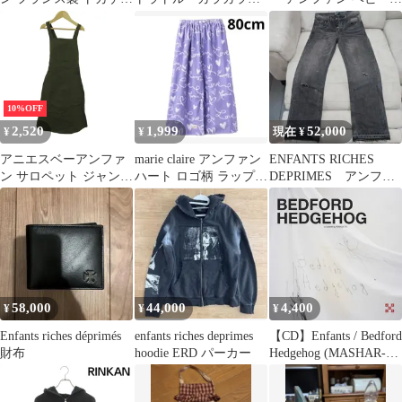
ッペン ジップジャケッ
IENA 新品未開封
シャツ 星柄 紺 18mois
ト 4歳
80
10%OFF
2,520
1,999
52,000
¥
¥
現在 ¥
アニエスベーアンファ
marie claire アンファン
ENFANTS RICHES
ン サロペット ジャンパ
ハート ロゴ柄 ラップタ
DEPRIMES アンファ
ースカート エプロンス
オル プールタオル
ンリッシュデプリメ
カート キッズ 女の子用
8ansサイズ カーキ agnes
b.ENFANT 【中古】
58,000
44,000
4,400
¥
¥
¥
Enfants riches déprimés
enfants riches deprimes
【CD】Enfants / Bedford
財布
hoodie ERD パーカー
Hedgehog (MASHAR-
1011)