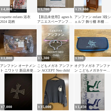
4,000
1,700
29,800
¥
¥
¥
coquette enfants 浴衣
【新品未使用】agnes b.
アンファン enfant 3段シ
2024 花柄
アニエスベーアンファ
ェルフ 飾り棚 本棚 ラ
ン プリントTシャツ
ック カントリー調
6ans
1,800
1,300
390
¥
¥
¥
アンファン オーナメン
こどもメガネ アンファ
オグラメガネ アンファ
ト ニワトリ 新品未使用
ン ACCEPT Neo child
ン こどもメガネケース
品
紺色 ファスナー付
7,000
35,000
1,450
¥
¥
¥