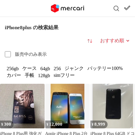
iPhone8plus の検索結果
並び替え
販売中のみ表示
ケース
ジャンク
バッテリー100%
256gb
64gb
256
カバー
手帳
simフリー
128gb
300
12,000
8,999
¥
¥
¥
iPhone 8 Plus用 強化ガ
Apple iPhone 8 Plus 2台
iPhone 8 Plus 64GB ドコ