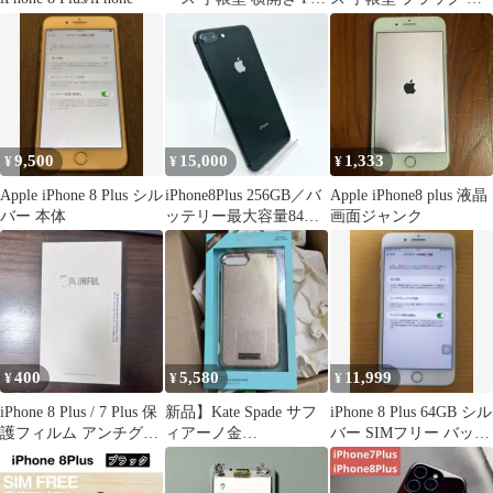
レザー
ザー 高級
9,500
15,000
1,333
¥
¥
¥
Apple iPhone 8 Plus シル
iPhone8Plus 256GB／バ
Apple iPhone8 plus 液晶
バー 本体
ッテリー最大容量84％
画面ジャンク
／SIMロック解除
400
5,580
11,999
¥
¥
¥
iPhone 8 Plus / 7 Plus 保
新品】Kate Spade サフ
iPhone 8 Plus 64GB シル
護フィルム アンチグレ
ィアーノ金
バー SIMフリー バッテ
ア
iPhone8/7Plusケース
リー82%