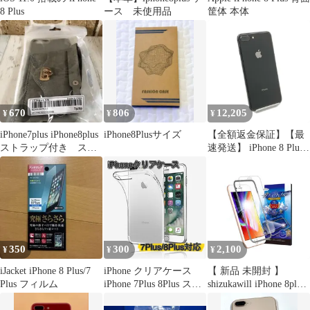
8 Plus
ース 未使用品
筐体 本体
670
806
12,205
¥
¥
¥
iPhone7plus iPhone8plus
iPhone8Plusサイズ
【全額返金保証】【最
ストラップ付き スマ
速発送】 iPhone 8 Plus
ホケース
256GB スペースグレイ
docomo 白ロム 美品 動
作確認済 83%
350
300
2,100
¥
¥
¥
iJacket iPhone 8 Plus/7
iPhone クリアケース
【 新品 未開封 】
Plus フィルム
iPhone 7Plus 8Plus スマ
shizukawill iPhone 8plus
ホケース 透明 カバー
トレイル ガラスフィル