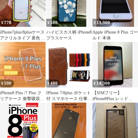
778
580
13,900
¥
¥
¥
iPhone7plus/8plusケース
ハイビスカス柄 iPhone8
Apple iPhone 8 Plus ゴー
アクリルタイプ 黄色 ク
プラスケース
ルド 本体
リア
590
480
14,300
¥
¥
¥
iPhone8 Plus /7 Plus ク
IPhone 7/8plus ポケット
【SIMフリー】
リアケース 衝撃吸収
付 スマホケース 仕事用
iPhone8Plus レッド
【格安】
人気 ベルト
256GB 自宅用・サブ機
に◎