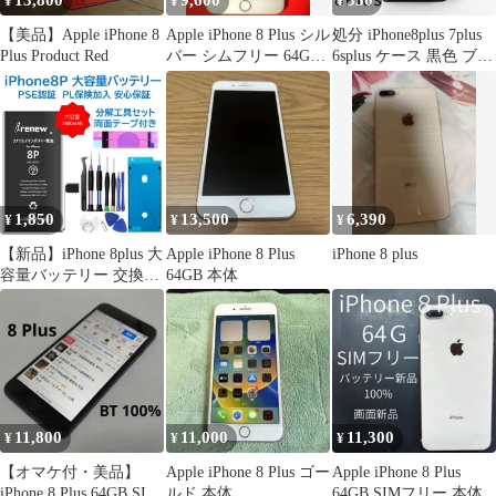
13,800
9,600
330
¥
¥
¥
【美品】Apple iPhone 8
Apple iPhone 8 Plus シル
処分 iPhone8plus 7plus
Plus Product Red
バー シムフリー 64GB
6splus ケース 黒色 ブラ
本体
ック 手帳型 シンプル
お洒落 人気 安い ビジ
ネス メンズ 男
1,850
13,500
6,390
¥
¥
¥
【新品】iPhone 8plus 大
Apple iPhone 8 Plus
iPhone 8 plus
容量バッテリー 交換キ
64GB 本体
ット 工具付き PSE認証
済 保証有
11,800
11,000
11,300
¥
¥
¥
【オマケ付・美品】
Apple iPhone 8 Plus ゴー
Apple iPhone 8 Plus
iPhone 8 Plus 64GB SIM
ルド 本体
64GB SIMフリー 本体