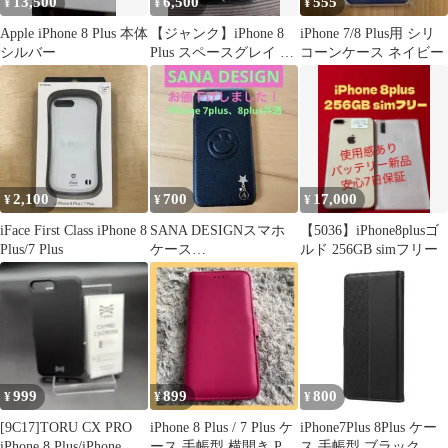
13,500
6,500
555
¥
¥
¥
Apple iPhone 8 Plus 本体
【ジャンク】iPhone 8
iPhone 7/8 Plus用 シリ
シルバー
Plus スペースグレイ 64
コーンケース ネイビー
GB SIMフリー
2,100
700
17,000
¥
¥
¥
iFace First Class iPhone 8
SANA DESIGNスマホ
【5036】iPhone8plusゴ
Plus/7 Plus
ケース
ルド 256GB simフリー
iPhone8plus/7plus共通
999
899
800
¥
¥
¥
[9C17]TORU CX PRO
iPhone 8 Plus / 7 Plus ケ
iPhone7Plus 8Plus ケー
iPhone 8 Plus/iPhone
ース 手帳型 横開き PU
ス 手帳型 ブラック レ