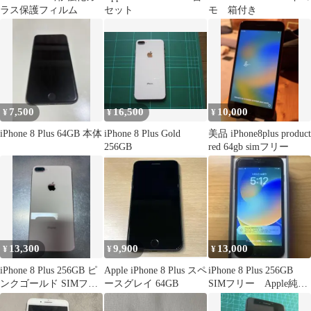
ラス保護フィルム
セット
モ 箱付き
7,500
16,500
10,000
¥
¥
¥
iPhone 8 Plus 64GB 本体
iPhone 8 Plus Gold
美品 iPhone8plus product
256GB
red 64gb simフリー
13,300
9,900
13,000
¥
¥
¥
iPhone 8 Plus 256GB ピ
Apple iPhone 8 Plus スペ
iPhone 8 Plus 256GB
ンクゴールド SIMフリ
ースグレイ 64GB
SIMフリー Apple純正
ー
のままです