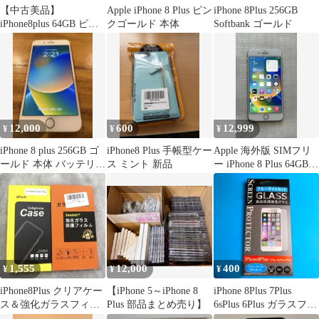
【中古美品】
Apple iPhone 8 Plus ピン
iPhone 8Plus 256GB
iPhone8plus 64GB ピン
クゴールド 本体
Softbank ゴールド
ク
12,000
600
12,999
¥
¥
¥
iPhone 8 plus 256GB ゴ
iPhone8 Plus 手帳型ケー
Apple 海外版 SIMフリ
ールド 本体 バッテリー
ス ミント 新品
ー iPhone 8 Plus 64GB
容量 78%
シルバー
1,555
12,000
400
¥
¥
¥
iPhone8Plus クリアケー
【iPhone 5～iPhone 8
iPhone 8Plus 7Plus
ス＆強化ガラスフィル
Plus 部品まとめ売り】
6sPlus 6Plus ガラスフィ
ムセット
ルム