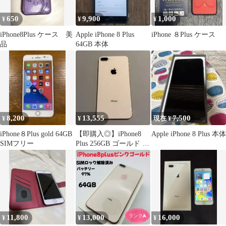
650
9,900
1,000
¥
¥
¥
iPhone8Plus ケース 美
Apple iPhone 8 Plus
iPhone ８Plus ケース
品
64GB 本体
8,200
13,555
7,500
¥
¥
現在 ¥
iPhone８Plus gold 64GB
【即購入◎】iPhone8
Apple iPhone 8 Plus 本体
SIMフリー
Plus 256GB ゴールド 本
体
11,800
13,000
16,000
¥
¥
¥