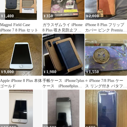
1,400
350
2,000
¥
¥
¥
Magpul Field Case
ガラスザムライ iPhone
iPhone 8 Plus フリップ
iPhone 7 8 Plus セット
8 Plus 覗き見防止フィ
カバー ピンク Premium
ルム
Style
9,000
1,980
1,550
¥
¥
¥
Apple iPhone 8 Plus 本体
手帳ケース iPhone7plus
⭐️ iPhone 7/8 Plus ケー
ゴールド
ケース iPhone8plusケ
ス リング付き バタフラ
ース
イ パープル