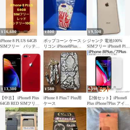
アイフォン
ム サファイア
APIP8PSCGL 未使用 送
料無料
16,600
800
9,500
¥
¥
¥
iPhone 8 PLUS 64GB
ポップコーン ケース シ
ジャンク 電池100%
SIMフリー バッテリ
リコン iPhone8Plus
SIMフリー iPhone8 Plus
ー新品100％
7Plus レッドソフト
64GB ゴールド
13,300
580
398
¥
¥
¥
【中古】 iPhone8 Plus
iPhone 8 Plus/7 Plus用
【2個セット】iPhone8
64GB RED SIMフリー
ケース
Plus iPhone7Plus アイフ
本体 Aランク スマホ
ォン フィルム 液晶保護
iPhone 8 Plus アイフォ
マット シール シート
ン アップル apple 【送
安心 PET ゲーム
料無料】 ip8pmtm803