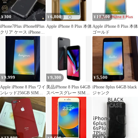
300
6,800
10,500
¥
¥
¥
iPhone7Plus iPhone8Plus
Apple iPhone 8 Plus 本体
Apple iPhone 8 Plus 本体
クリア ケース iPhone
ゴールド
7Plus 8Plus クリアケー
ス 透明 TPU シリコン
ソフト ケース ソフトケ
ース 画面レンズ保護 角
落ち防御 耐衝撃 携帯
保護 透明 カバー
おしゃれ
9,999
9,300
5,500
¥
¥
¥
Apple iPhone 8 Plus ワイ
美品iPhone 8 Plus 64GB
iPhone 8plus 64GB black
ンレッド256GB SIMロ
スペースグレー SIMフ
ジャンク
ックなし
リー