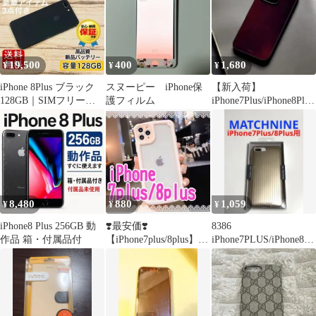
19,500
400
1,680
¥
¥
¥
iPhone 8Plus ブラック
スヌーピー iPhone保
【新入荷】
128GB｜SIMフリー・
護フィルム
iPhone7Plus/iPhone8Plus
極美品
ケース 赤
8,480
880
1,059
¥
¥
¥
iPhone8 Plus 256GB 動
❣️最安価❣️
8386
作品 箱・付属品付
【iPhone7plus/8plus】ピ
iPhone7PLUS/iPhone8PL
ンク iPhoneケース
US用 ケース GOLD金
色