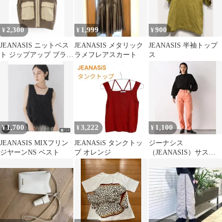
2,300
1,999
900
¥
¥
¥
JEANASIS ニットベス
JEANASIS メタリック
JEANASIS 半袖トップ
ト ジップアップ ブラウ
ラメフレアスカート
ス
ン
1,700
3,222
1,100
¥
¥
¥
JEANASIS MIXフリン
JEANASiS タンクトッ
ジーナシス
ジヤーンNS ベスト
プ オレンジ
（JEANASIS）サステ
ィナブカラーストレー
トデニム