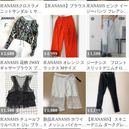
JEANASISクロスラメ
【JEANASiS】ブラウス
JEANASIS ピンク イー
ニットサンダル Ｌサイ
ジーパンツ フレアシル
ズ オレンジ
エット
2,680
4,999
1,500
¥
¥
¥
JEANASIS 花柄 2WAY
JEANASIS オレンジ ス
ジーナシス フロント
ギャザーブラウス ブラ
ラックス Mサイズ
スリットデニムナロー
ック フリー タグ付き
スカート S
1,500
1,980
1,100
¥
¥
¥
JEANASIS チュールフ
新品JEANASIS ホワイ
【JEANASIS】 スキニ
リルベスト ジレ ブラッ
ト メッシュ バイカーシ
ーデニム ダークグレー