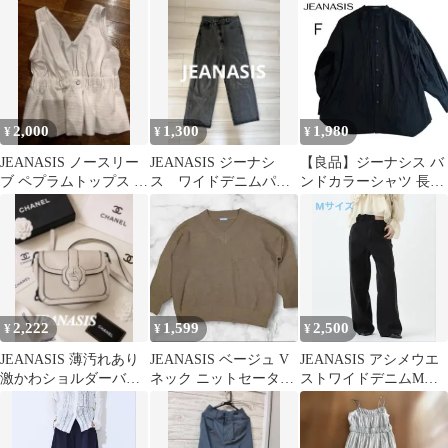
ラック
2,000
1,300
1,980
¥
¥
¥
JEANASIS ノースリー
JEANASIS ジーナシ
【良品】ジーナシス バ
ブ ペプラムトップス ホ
ス ワイドデニムパン
ンドカラーシャツ 長袖
ワイト ビスチェ
ツ ブラック Mサイズ
フリーサイズ 黒 Ｆ
2,222
1,599
2,500
¥
¥
¥
JEANASIS 薄汚れあり
JEANASIS ベージュ V
JEANASIS アシメウエ
激かわショルダーバッ
ネック ニットセーター
ストワイドデニムMサ
グイチ押し！おすす
長袖 B122
イズ黒
め！