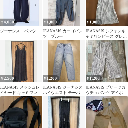
4,050
1,800
1,000
¥
¥
¥
ジーナシス パンツ
JEANASIS カーゴパン
JEANASIS シフォンキ
ツ ブルー
ャミワンピース グレー
F
2,500
1,200
1,280
¥
¥
¥
JEANASIS メッシュレ
JEANASIS ジーナシス
JEANASIS プリーツガ
イヤード キャミワンピ
ハイウエスト テーパー
ウチョパンツ アイボリ
ース
ド デニムパンツ
ー F