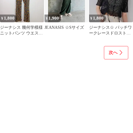
1,800
1,900
1,800
¥
¥
¥
ジーナシス 幾何学模様
JEANASIS ☆Sサイズ
ジーナシス☆ パッチワ
ニットパンツ ウエスト
ークレースドロストブ
ゴム M
ラウス ブラック
次へ