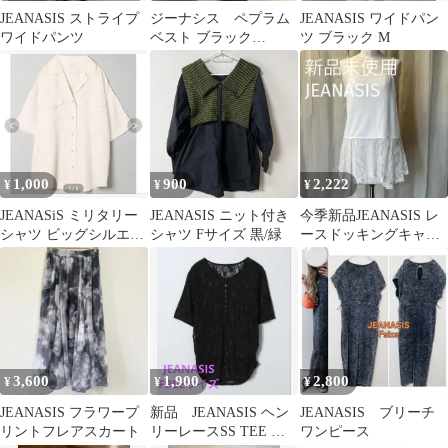
JEANASIS ストライプ
ジーナシス ペプラム
JEANASIS ワイドパン
ワイドパンツ
ベスト ブラック
ツ ブラック M
JEANASIS
1,000
900
2,222
¥
¥
¥
JEANASiS ミリタリー
JEANASIS ニット付き
今季新品JEANASIS レ
シャツ ビッグシルエッ
シャツ Fサイズ 黒/緑
ースドッキングキャミ
ト
ソール
3,600
1,900
2,800
¥
¥
¥
JEANASIS フラワープ
新品 JEANASIS ヘン
JEANASIS ブリーチ
リントフレアスカート
リーレースSS TEE ブ
ワンピース