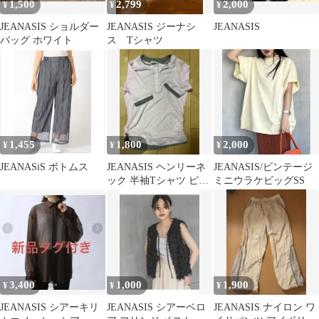
1,500
2,799
2,000
¥
¥
¥
JEANASIS ショルダー
JEANASIS ジーナシ
JEANASIS
バッグ ホワイト
ス Tシャツ
1,455
1,800
2,000
¥
¥
¥
JEANASiS ボトムス
JEANASIS ヘンリーネ
JEANASIS/ビンテージ
ック 半袖Tシャツ ピン
ミニウラケビッグSS
ク
3,400
1,000
1,900
¥
¥
¥
JEANASIS シアーキリ
JEANASIS シアーベロ
JEANASIS ナイロン ワ