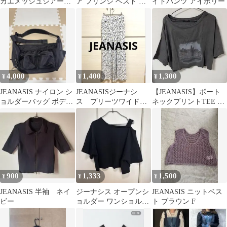
カエメッシュシアーシ
ア フリンジ ベスト ブ
イドパンツ アイボリー
ャツ 新品未使用 タ
ラック
グ付き
4,000
1,400
1,300
¥
¥
¥
JEANASIS ナイロン シ
JEANASISジーナシ
【JEANASIS】ボート
ョルダーバッグ ボディ
ス プリーツワイドパ
ネックプリントTEE M
バッグ 本日最終！
ンツ イージーパンツ
サイズ
900
1,333
1,500
¥
¥
¥
JEANASIS 半袖 ネイ
ジーナシス オープンシ
JEANASIS ニットベス
ビー
ョルダー ワンショルダ
ト ブラウン F
ー アシンメトリー Tシ
ャツ