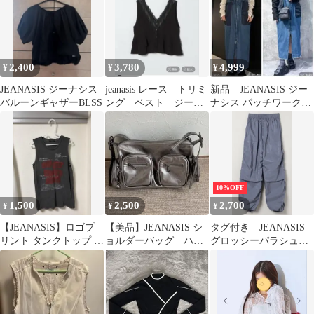
2,400
3,780
4,999
¥
¥
¥
JEANASIS ジーナシス
jeanasis レース トリミ
新品 JEANASIS ジー
バルーンギャザーBLSS
ング ベスト ジーナ
ナシス パッチワークジ
シス
ャンスカ
10%OFF
1,500
2,500
2,700
¥
¥
¥
【JEANASIS】ロゴプ
【美品】JEANASIS シ
タグ付き JEANASIS
リント タンクトップ チ
ョルダーバッグ ハン
グロッシーパラシュー
ャコールグレー
ドバッグ ブラック
トパンツ