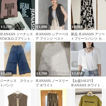
ロック
3,299
1,000
6,900
¥
¥
¥
JEANASIS ジーナシス
JEANASIS シアーベロ
新品 JEANASIS アソー
STACKロゴプリント
ア フリンジ ベスト ブ
トプリーツパンツ カウ
TEE
ラック
柄 F
2,200
1,700
1,650
¥
¥
¥
ジーナシス スウェッ
JEANASIS ノースリー
【お盆SALE‼️】
トパンツ
ブ ホワイト
JEANASIS ホワイト ス
ムーステレコUネック
SS