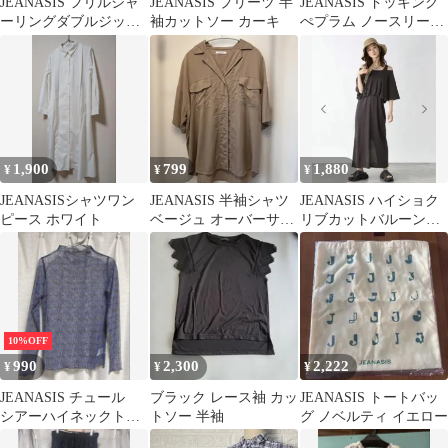
JEANASIS フリルシャ
JEANASIS プリーツ 半
JEANASIS ドッキング
ーリングダブルジップ
袖カットソー カーキ
ぺプラム ノースリーブ
ブラウス
ホワイト
1,900
799
1,880
¥
¥
¥
JEANASISシャツワン
JEANASIS 半袖シャツ
JEANASIS ハイショク
ピース ホワイト
ベージュ オーバーサイ
リブカットバルーンワ
ズ
ンピース 黒
10%OFF
990
2,300
2,222
¥
¥
¥
JEANASIS チュール
ブラック レース袖 カッ
JEANASIS トートバッ
シアーハイネックトッ
トソー 半袖
グ ノベルティ イエロー
プス ブルー系