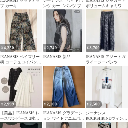
JEANASIS セットアッ
ジーナシス ワイドパ
JEANASIS ジャガード
プ カーキ
ンツ カーゴパンツ ブラ
ボリュームキャミワン
ック
ピース
4,250
2,740
3,700
¥
¥
¥
JEANASIS ペイズリー
JEANASIS 新品
JEANASIS アソートガ
柄 コーデュロイパンツ
ライージーパンツ
F
2,999
2,100
2,500
¥
¥
¥
【美品】JEANASIS レ
JEANASIS グラデーシ
ジーナシス
ースワンピース 2枚セ
ョン ワイドデニムパン
ROCKSHRINEヴィンテ
ット ブラック ホワイト
ツ
ージ TEE 半袖 Tシャツ