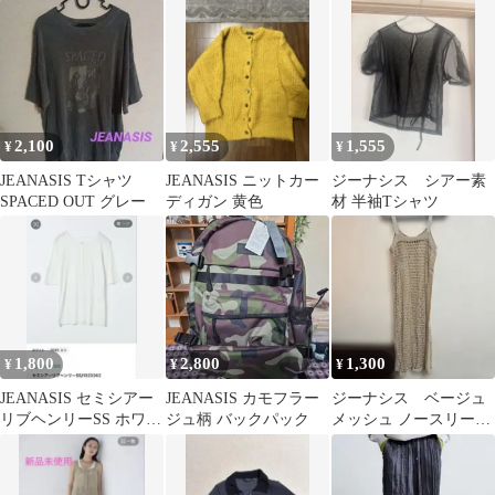
ク
ョートパンツ F 白
sサイズ
2,100
2,555
1,555
¥
¥
¥
JEANASIS Tシャツ
JEANASIS ニットカー
ジーナシス シアー素
SPACED OUT グレー
ディガン 黄色
材 半袖Tシャツ
1,800
2,800
1,300
¥
¥
¥
JEANASIS セミシアー
JEANASIS カモフラー
ジーナシス ベージュ
リブヘンリーSS ホワイ
ジュ柄 バックパック
メッシュ ノースリーブ
ト
ニットワンピース