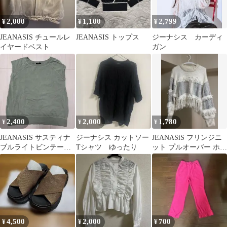
2,000
1,100
2,799
¥
¥
¥
JEANASIS チュールレ
JEANASIS トップス
ジーナシス カーディ
イヤードベスト
ガン
2,400
2,000
1,780
¥
¥
¥
JEANASIS サスティナ
ジーナシス カットソー
JEANASiS フリンジニ
ブルライトビンテージ
Tシャツ ゆったり
ット プルオーバー ホワ
ミニウラケ
イト
4,500
2,000
700
¥
¥
¥