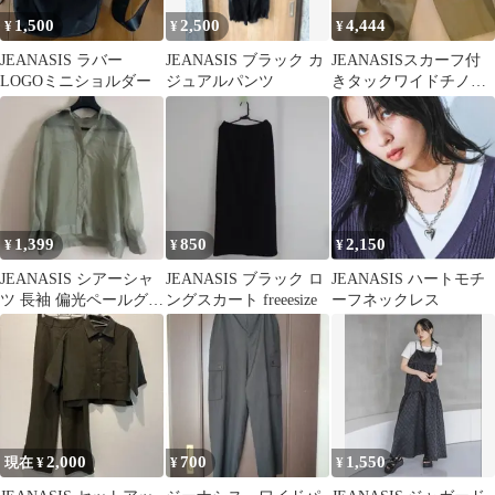
1,500
2,500
4,444
¥
¥
¥
JEANASIS ラバー
JEANASIS ブラック カ
JEANASISスカーフ付
LOGOミニショルダー
ジュアルパンツ
きタックワイドチノパ
ンツ サイズS
1,399
850
2,150
¥
¥
¥
JEANASIS シアーシャ
JEANASIS ブラック ロ
JEANASIS ハートモチ
ツ 長袖 偏光ペールグリ
ングスカート freeesize
ーフネックレス
ーン
2,000
700
1,550
現在 ¥
¥
¥