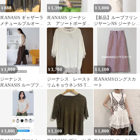
888
1,390
3,000
¥
¥
¥
JEANASIS ギャザーラ
JEANASIS ジーナシ
【新品】ループフリン
メチュールプルオーバ
ス アソートボーダー
ジヤーンNS ジーナシ
ー FREE
NS ノースリーブニット
ス グレー
ソー
1,800
3,700
1,100
¥
¥
¥
ジーナシス
ジーナシス レースト
JEANASISロングスカ
JEANASIS ループフリ
リムキョウネンSS TEE
ート
ンジベスト
ホワイト
3,800
1,100
1,800
¥
¥
¥