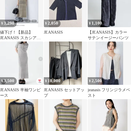
3,290
2,050
1,100
¥
¥
¥
値下げ！【新品】
JEANASIS
【JEANASIS】カラー
JEANASIS スカシアミ
サテンイージーパンツ
レースワンピース
3,500
10,000
2,500
¥
¥
¥
JEANASIS 半袖ワンピ
JEANASIS セットアッ
jeanasis フリンジラメベ
ース
プ
スト