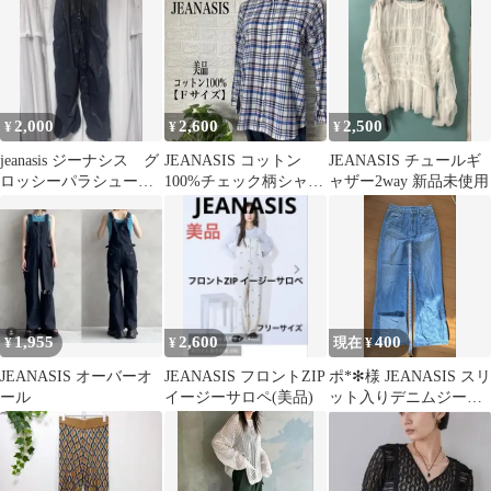
2,000
2,600
2,500
¥
¥
¥
jeanasis ジーナシス グ
JEANASIS コットン
JEANASIS チュールギ
ロッシーパラシュート
100%チェック柄シャツ
ャザー2way 新品未使用
パンツ ブラック
【Ｆサイズ】★美品★
1,955
2,600
400
¥
¥
現在 ¥
JEANASIS オーバーオ
JEANASIS フロントZIP
ポ*✻様 JEANASIS スリ
ール
イージーサロペ(美品)
ット入りデニムジーン
ズ M